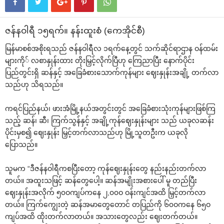
ဇန်နဝါရီ ၁၅ရက်။ နန်းထူးစံ (‌ကေအိုင်စီ)
မြန်မာစစ်အစိုးရသည် ဇန်နဝါရီလ ၁ရက်‌နေ့တွင် သက်ဆိုင်ရာဌာန ဝန်ထမ်း
များကို် လစာနှုန်းထား တိုးမြှင့်လိုက်ပြီဟု ‌ကြေညာပြီး ‌နောက်ပိုင်း
ပြည်တွင်းရှိ ဆန်နှင့် အ‌ခြေခံစား‌သောက်ကုန်များ ‌ဈေးနှုန်းအချို့ တက်လာ
သည်ဟု သိရသည်။
ကရင်ပြည်နယ်၊ ဖားအံမြို့နယ်အတွင်းတွင် အ‌ခြေခံစားသုံးကုန်များဖြစ်ကြ
သည့် ဆန်၊ ဆီ၊ ကြက်သွန်နှင့် အချို့ကုန်‌ဈေးနှုန်းများ သည် ယခုလဆန်း
ပိုင်းမှစ၍ ‌ဈေးနှုန်း မြှင့်တက်လာသည်ဟု မြို့သူတဦးက ယခုလို
‌ပြောသည်။
သူမက “ဒီဇန်နဝါရီကစပြီး‌တော့ ကုန်‌ဈေးနှုန်း‌တွေ နည်းနည်းတက်လာ
တယ်။ အထူးသဖြင့် ဆန်‌တွေ‌ပေါ့။ ဆန်အမျိုးအစား‌ပေါ် မူ တည်ပြီး
‌ဈေးနှုန်းအလိုက် ၅၀ဝကျပ်က‌နေ ၂,၀၀ဝ ဝန်းကျင်အထိ မြှင့်တက်လာ
တယ်။ ကြက်‌ကျွေးတဲ့ ဆန်အမာ‌တွေ‌တောင် တပြည်ကို ၆၀ဝက‌နေ ၆၅ဝ
ကျပ်အထိ ထိုးတက်လာတယ်။ အသား‌တွေလည်း ‌ဈေးတက်တယ်။