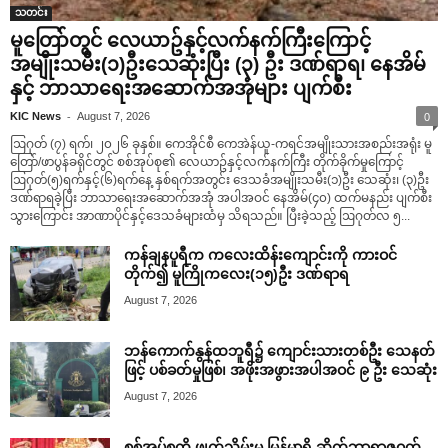
သတင်း
မူတြော်တွင် လေယာဥ်နှင့်လက်နက်ကြီးကြောင့်
အမျိုးသမီး(၁)ဦးသေဆုံးပြီး (၃) ဦး ဒဏ်ရာရ၊ နေအိမ်
နှင့် ဘာသာရေးအဆောက်အအုံများ ပျက်စီး
-
KIC News
August 7, 2026
0
ဩဂုတ် (၇) ရက်၊ ၂၀၂၆ ခုနှစ်။ ကေအိုင်စီ ကေအဲန်ယူ-ကရင်အမျိုးသားအစည်းအရုံး မူ
တြော်/ဖာပွန်ခရိုင်တွင် စစ်အုပ်စု၏ လေယာဥ်နှင့်လက်နက်ကြီး တိုက်ခိုက်မှုကြောင့်
ဩဂုတ်(၅)ရက်နှင့်(၆)ရက်နေ့ နှစ်ရက်အတွင်း ဒေသခံအမျိုးသမီး(၁)ဦး သေဆုံး၊ (၃)ဦး
ဒဏ်ရာရခဲ့ပြီး ဘာသာရေးအဆောက်အအုံ အပါအဝင် နေအိမ်(၄၀) ထက်မနည်း ပျက်စီး
သွားကြောင်း အာဏာပိုင်နှင့်ဒေသခံများထံမှ သိရသည်။ ပြီးခဲ့သည့် ဩဂုတ်လ ၅...
ကန်ချနပူရီက ကလေးထိန်းကျောင်းကို ကားဝင်
တိုက်၍ မူကြိုကလေး(၁၅)ဦး ဒဏ်ရာရ
August 7, 2026
ဘန်ကောက်နွန်ထဘူရီ၌ ကျောင်းသားတစ်ဦး သေနတ်
ဖြင့် ပစ်ခတ်မှုဖြစ်၊ အဖိုးအဖွားအပါအဝင် ၉ ဦး သေဆုံး
August 7, 2026
စစ်အုပ်စုကို ဖျက်သိမ်းမှ မြန်မာရှိ ဆိုက်ဘာရာဇဝတ်