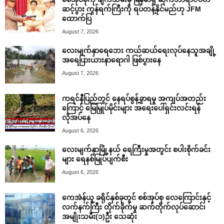
ဆင့်ပွား ကွန်ရက်ကြီးကို ရပ်တန့်နိုင်မည်ဟု JFM
ထောက်ပြ
August 7, 2026
လေးမျက်နှာရေဘေး ကယ်ဆယ်ရေးလုပ်နေသူအချို့
အရေပြားယားနာရောဂါ ဖြစ်ပွားနေ
August 7, 2026
ကရင်နီပြည်တွင် နေရပ်စွန့်ခွာရမှု အကျပ်အတည်း
ကြောင့် မြေမြှုပ်မိုင်းများ အရေးပေါ်ရှင်းလင်းရန်
လိုအပ်နေ
August 6, 2026
လေးမျက်နှာမြို့နယ် ရေကြီးမှုအတွင်း စပါးစိုက်ခင်း
များ ရေနစ်မြုပ်ပျက်စီး
August 6, 2026
ကေအဲန်ယူ ခရိုင်နှစ်ခုတွင် စစ်အုပ်စု လေကြောင်းနှင့်
လက်နက်ကြီး တိုက်ခိုက်မှု ဆက်တိုက်လုပ်ဆောင်၊
အမျိုးသမီး(၁)ဦး သေဆုံး