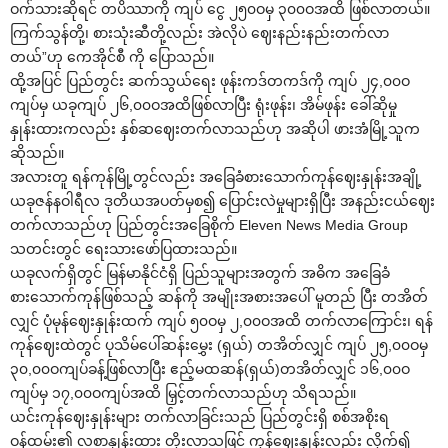
ဝက်သားဆိုရင် တပိဿာကို ကျပ် ‌ငွေ ၂၅၀ဝမှ ၃၀၀ဝအထိ ဖြစ်လာတယ်။
ကြက်သွန်တို့၊ စားသုံးဆီတို့လည်း အဲလိုပဲ ‌ဈေးနည်းနည်းတက်လာ
တယ်”ဟု ‌ကေအိုင်စီ ကို ‌ပြောသည်။
ထို့အပြင် ပြည်တွင်း ဆက်သွယ်‌ရေး ဖုန်းကဒ်တကဒ်ကို ကျပ် ၂၄,၀၀ဝ
ကျပ်မှ ယခုကျပ် ၂၆,၀၀ဝအထိဖြစ်လာပြီး ရုံးဖုန်း၊ အိမ်ဖုန်း ‌ခေါ်ဆိုမှု
နှုန်းထားကလည်း နှစ်ဆ‌ဈေးတက်လာသည်ဟု အဆိုပါ ဖားအံမြို့သူက
ဆိုသည်။
အလားတူ ရန်ကုန်မြို့တွင်လည်း အ‌ခြေခံစား‌သောက်ကုန်‌ဈေးနှုန်းအချို့
ယခုဇန်နဝါရီလ ဒုတိယအပတ်မှစ၍ ‌ပြောင်းလဲမှုများရှိပြီး အနည်းငယ်‌ဈေး
တက်လာသည်ဟု ပြည်တွင်းအ‌ခြေစိုက် Eleven News Media Group
သတင်းတွင် ‌ရေးသား‌ဖော်ပြထားသည်။
ယခုလက်ရှိတွင် မြန်မာနိုင်ငံရှိ ပြည်သူများအတွက် အဓိက အ‌ခြေခံ
စား‌သောက်ကုန်ဖြစ်သည့် ဆန်ကို အမျိုးအစားအ‌ပေါ် မူတည် ပြီး တအိတ်
လျှင် ပုံမုန်‌ဈေးနှုန်းထက် ကျပ် ၅၀ဝမှ ၂,၀၀ဝအထိ တက်လာ‌ကြောင်း၊ ရန်
ကုန်‌ဈေးထဲတွင် ပုသိမ်‌ပေါ်ဆန်း‌မွှေး (ရှယ်) တအိတ်လျှင် ကျပ် ၂၅,၀၀ဝမှ
၃၀,၀၀ဝကျပ်ခန့်ဖြစ်လာပြီး ဧည့်မထဆန်(ရှယ်)တအိတ်လျှင် ၁၆,၀၀ဝ
ကျပ်မှ ၁၇,၀၀ဝကျပ်အထိ မြှင့်တက်လာသည်ဟု သိရသည်။
ယင်းကုန်‌ဈေးနှုန်းများ တက်လာခြင်းသည် ပြည်တွင်းရှိ စစ်အစိုးရ
ဝန်ထမ်း၏ လစာနှုန်းထား တိုးလာသဖြင့် ကုန်‌ဈေးနှုန်းလည်း လိုက်၍