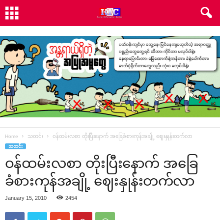
Home
သတင်း
ဝန်ထမ်းလစာ တိုးပြီး‌နောက် အ‌ခြေခံစားကုန်အချို့ ‌ဈေးနှုန်းတက်လာ
သတင်း
ဝန်ထမ်းလစာ တိုးပြီး‌နောက် အ‌ခြေ
ခံစားကုန်အချို့ ‌ဈေးနှုန်းတက်လာ
January 15, 2010
2454