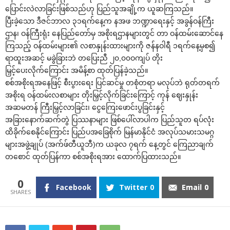
‌ပြောင်းလဲလာခြင်းဖြစ်သည်ဟု ပြည်သူအချို့က ယူဆကြသည်။
ပြီးခဲ့‌သော ဒီဇင်ဘာလ ၃၁ရက်‌နေ့က နအဖ ဘဏ္ဍာ‌ရေးနှင့် အခွန်ဝန်ကြီး
ဌာန၊ ဝန်ကြီးရုံး ‌နေပြည်‌တော်မှ အစိုးရဌာနများတွင် တာ ဝန်ထမ်း‌ဆောင်‌နေ
ကြသည့် ဝန်ထမ်းများ၏ လစာနှုန်းထားများကို ဇန်နဝါရီ ၁ရက်‌နေ့မှစ၍
ရာထူးအဆင့် မခွဲခြားဘဲ တ‌ပြေးညီ ၂၀,၀၀ဝကျပ် တိုး
မြှင့်‌ပေးလိုက်‌ကြောင်း အမိန့်စာ ထုတ်ပြန်ခဲ့သည်။
စစ်အစိုးရအ‌နေဖြင့် စီးပွား‌ရေး ပြင်ဆင်မှု တစုံတရာ မလုပ်ဘဲ ရုတ်တရက်
အစိုးရ ဝန်ထမ်းလစာများ တိုးမြှင့်လိုက်ခြင်း‌ကြောင့် ကုန် ‌ဈေးနှုန်း
အဆမတန် ကြီးမြှင့်လာခြင်း၊ ‌ငွေ‌ကြေး‌ဖောင်းပွခြင်းနှင့်
အခြား‌နောက်ဆက်တွဲ ပြဿနာများ ဖြစ်‌ပေါ်လာပါက ပြည်သူတ ရပ်လုံး
ထိခိုက်‌စေနိုင်‌ကြောင်း ပြည်ပအ‌ခြေစိုက် မြန်မာနိုင်ငံ အလုပ်သမားသမဂ္ဂ
များအဖွဲ့ချုပ် (အက်ဖ်တီယူဘီ)က ယခုလ ၇ရက် ‌နေ့တွင် ‌ကြေညာချက်
တ‌စောင် ထုတ်ပြန်ကာ စစ်အစိုးရအား ‌ထောက်ပြထားသည်။
0
Facebook
Twitter
0
Email
0