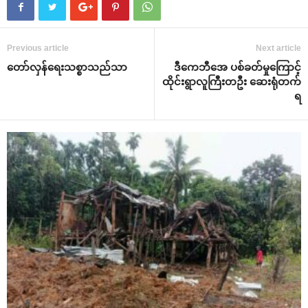
Previous article
Next article
‌တော်လှန်‌ရေးသစ္စာသည်သာ
ဒီ‌ကေဘီ‌အေ ပစ်ခတ်မှု‌ကြောင့်
ထိုင်းရွာလူကြီးတဦး ‌ဆေးရုံတက်
ရ