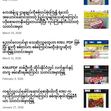
ကေအဲန်ယူ ဌာနချုပ်ကိုစစ်တပ်ဗုံးကြဲ၍ ရဲဘော်
အယောင်ဆောင်ထားတဲ့ ပြည်သူများသေဆုံးကြောင်း
ပဒိုစောတောနီးပြောတယ်ဆိုပြီး လုပ်ကြံဖန်တီးထားတဲ့
သတင်းအမှား
March 19, 2026
ညောင်လေးပင်မှာ သေဆုံးသူတွေဟာ KNU, PDF ဖြစ်
ပြီး ရွာကို စစ်တပ်က စစ်ကြောင်းမထိုးခဲ့ဘူးဆိုတဲ့
ဝါဒဖြန့်သတင်းအမှား
March 11, 2026
KNU/PDF တစ်ဦးကို ထိုင်းနိုင်ငံတွင် လက်နက်နှင့်
တကွ ဖမ်းဆီးရမိကြောင်း သတင်းအမှားဖြန့်
February 3, 2026
ကရင်လူငယ်ခေါင်းဆောင်စောဖိုးဝါးကို KNU က
လုပ်ကြံသတ်ဖြတ်လိုက်ကြောင်း စစ်အုပ်စုဝါဒဖြန့်မီဒီ
ယာ သတင်းအမှားဖြန့်
January 27, 2026