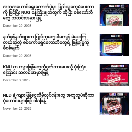
အတုအယောင်ရွေးကောက်ပွဲမှာ ပြည်သူတွေမဲပေးတာ
ကို မြင်ပြီး NUG ဝန်ကြီးနှုတ်ထွက် ဆိုပြီး စစ်လော်ဘီ
တွေ သတင်းအမှားဖြန့်
December 29, 2025
နယ်စွန်နယ်ဖျားက ပြည်သူတွေပါမကျန် မဲပေးကြ
တယ်ဆိုတဲ့ စစ်ကော်မရှင်လော်ဘီတွေရဲ့ ဖြန့်ချိမှုကို
စိစစ်ချက်
December 29, 2025
KNU က ကျားဖြန့်တွေကိုဝှက်ထားပေးလို့ ဗုံးကြဲရ
ကြောင်း သတင်းအမှားဖြန့်
December 3, 2025
NLD နဲ့ ကျားဖြန့်ငွေလိမ်လုပ်ငန်းတွေ အတူတူပဲဆိုကာ
ပုံဟောင်းများဖြင့် ဝါဒဖြန့်
November 26, 2025
သရက်ချောင်း၊ လဘရွာက နေအိမ်တွေကို KNU နဲ့
PDF က မီးရှို့တယ်ဆိုပြီး ပုံမှားရိုက် သတင်းအမှားဖြန့်