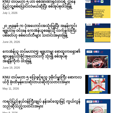
KNU တပ်မဟာ ၅ ဟာ စစ်အာဏာရှင်တပ်ရဲ့ ဌာနေ
ပြည်သူ့စစ်ပြောင်းလဲမယ်ဆိုပြီး စစ်အုပ်စုဝါဒဖြန့်
July 1, 2026
၂၀၂၅ခုနှစ် က ပုံအဟောင်းအသုံးပြုပြီး အနန်းကွင်း
ဗျူဟာမှ ဝင်းခန ကေအဲန်ယူစခန်းသို့ လက်နက်ကြီး
ပစ်ခတ်ဟု စစ်လော်ဘီများ သတင်းအမှားဖြန့်
June 26, 2026
ကေအဲန်ယူ တပ်မဟာ(၅) ဗျူဟာမှူး စောထူးကရှော၏
ဈာပနရုပ်သံဖိုင်အဟောင်းကို သုံး၍ စစ်အုပ်စု
အချိန်ကိုက် ဝါဒဖြန့်
June 19, 2026
KNU တပ်မဟာ ၅ ပြောခွင့်ရသူ ဒုဗိုလ်မှူးကြီး စောကလ
ယ်ဒို ဗုံးထိမှန်သေဆုံးတယ်ဆိုတဲ့သတင်းအမှား
May 11, 2026
ကရင်ပြည်နယ်ဝန်ကြီးချုပ် နန်းခင်ထွေးမြင့် ကွယ်လွန်
သည်ဆိုသည့်သတင်းအမှား
May 8, 2026