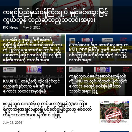
ကရင်ပြည်နယ်ဝန်ကြီးချုပ် နန်းခင်ထွေးမြင့်
ကွယ်လွန် သည်ဆိုသည့်သတင်းအမှား
-
KIC News
May 8, 2026
ကေအဲန်ယူ ဌာနချုပ်ကိုစစ်တပ်
ဗုံးကြဲ၍ ရဲဘော်အယောင်ဆောင်ထား
ညောင်လေးပင်မှာ သေဆုံးသူတွေဟာ
တဲ့ ပြည်သူများသေဆုံးကြောင်း ပဒို
KNU, PDF ဖြစ်ပြီး ရွာကို စစ်တပ်က
စောတောနီးပြောတယ်ဆိုပြီး လုပ်ကြံ
စစ်ကြောင်းမထိုးခဲ့ဘူးဆိုတဲ့ ဝါဒဖြန့်
ဖန်တီးထားတဲ့ သတင်းအမှား
သတင်းအမှား
ကရင်လူငယ်ခေါင်းဆောင်စောဖိုးဝါး
KNU/PDF တစ်ဦးကို ထိုင်းနိုင်ငံတွင်
ကို KNU က လုပ်ကြံသတ်ဖြတ်လိုက်
လက်နက်နှင့်တကွ ဖမ်းဆီးရမိ
ကြောင်း စစ်အုပ်စုဝါဒဖြန့်မီဒီယာ
ကြောင်း သတင်းအမှားဖြန့်
သတင်းအမှားဖြန့်
ဖာပွန်တွင် ကေအဲန်ယူ တပ်မဟာ(၅)နှင့်(၇)အကြား
ရိက္ခာကိစ္စအချင်းများ၍ ပစ်ခတ်မှုဖြစ်ပွားဟု စစ်လော်
ဘီများ သတင်းမှားဖန်တီး ဝါဒဖြန့်
July 28, 2026