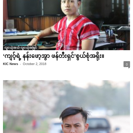
လူငယ့်အသံ လူငယ့်အမြင်
‘ကျဝ့်ရဲ့ နန်း‌ဖော့အွာ ဖန်တီးရှင်’စွယ်စုံအရိုး။
-
KIC News
October 2, 2018
0