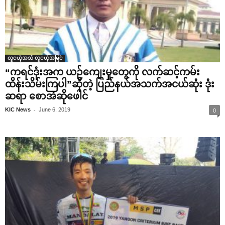
လူငယ့်အသံ လူငယ့်အမြင်
“ကရင်ဒုံးအက ယဉ်‌ကျေးမှု‌တွေကို လက်ဆင့်ကမ်း
ထိန်းသိမ်းကြပါ”ဆိုတဲ့ ပြည်နယ်အသက်အငယ်ဆုံး ဒုံး
ဆရာ ‌စောအဲဆို‌ဖေါင်
-
KIC News
June 6, 2019
0