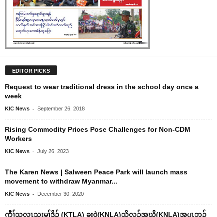
EDITOR PICKS
Request to wear traditional dress in the school day once a
week
-
KIC News
September 26, 2018
Rising Commodity Prices Pose Challenges for Non-CDM
Workers
-
KIC News
July 26, 2023
The Karen News | Salween Peace Park will launch mass
movement to withdraw Myanmar...
-
KIC News
December 30, 2020
ကီၢ်သူလ့ၤသုးမုၢ်ဒိၣ် (KTLA) ခး၀ဲ(KNLA)သိလ့ၣ်အဃိ(KNLA)အၦၤဘၣ်