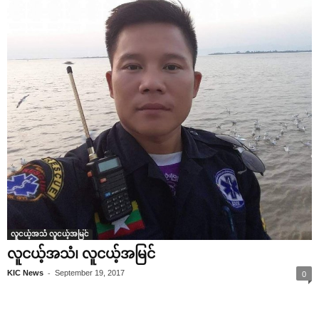
လူငယ့်အသံ လူငယ့်အမြင်
လူငယ့်အသံ၊ လူငယ့်အမြင်
-
KIC News
September 19, 2017
0