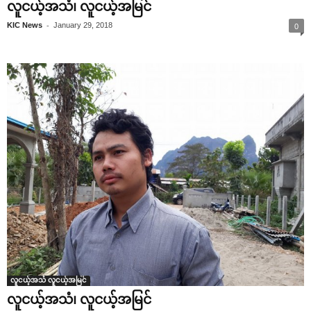
လူငယ့်အသံ၊ လူငယ့်အမြင်
-
KIC News
January 29, 2018
0
လူငယ့်အသံ လူငယ့်အမြင်
လူငယ့်အသံ၊ လူငယ့်အမြင်