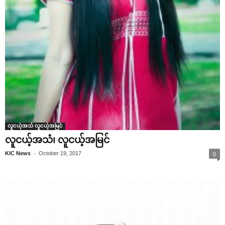
လူငယ့်အသံ လူငယ့်အမြင်
လူငယ့်အသံ၊ လူငယ့်အမြင်
-
KIC News
October 19, 2017
0