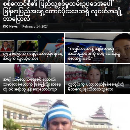
စစ်ကောင်စီ၏ ပြည်သူ့စစ်မှုထမ်းဥပဒေအပေါ်
မြန်မာပြည်အရှေ့တောင်ပိုင်းဒေသရှိ လူငယ်အချို့
ဘာပြောလဲ
-
KIC News
February 14, 2024
“ကရင်ဘာသာနဲ့ ကျန်းမာ‌ရေး
၇၅ နှစ်မြောက် ကရင့်တော်လှန်ရေးနေ့
အသိပညာများကို ‌ဝေမျှ‌ပေး‌နေသူ
အတွက် လူငယ့်စကား
‌စောအဲရှူး‌ခေါင်”
အမျိုးသမီးလက်‌ရွေးစင် ‌ဘောလုံး
သမားတစ်‌ယောက် ဖြစ်ဖို့ကြိုးစား‌နေ
လူတိုင်းကို ပညာတတ်ဖြစ်‌စေချင်တဲ့
တဲ့ ဝင်း‌ရော်သူ နန်း‌ဖော့‌သောင်ကျာ
မိဘ‌ကျေးဇူးသိတတ်သူ‌လေး