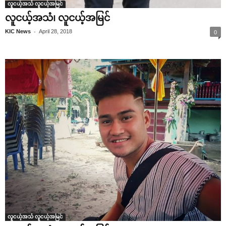
လူငယ့်အသံ လူငယ့်အမြင်
လူငယ့်အသံ၊ လူငယ့်အမြင်
-
KIC News
April 28, 2018
0
လူငယ့်အသံ လူငယ့်အမြင်