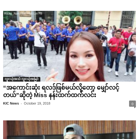
လူငယ့်အသံ လူငယ့်အမြင်
“အ‌ကောင်းဆုံး ရလဒ်ဖြစ်မယ်လို့‌တော့ ‌မျှော်လင့်
တယ်”ဆိုတဲ့ Miss နန်းထက်ထက်လင်း
-
KIC News
October 19, 2018
0