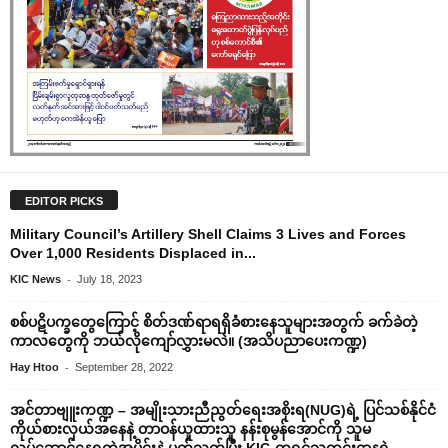
EDITOR PICKS
Military Council’s Artillery Shell Claims 3 Lives and Forces
Over 1,000 Residents Displaced in...
-
KIC News
July 18, 2023
စစ်ပဋိပက္ခတွေကြောင့် စိတ်ဒဏ်ရာရရှိခံစားနေသူများအတွက် ခက်ခဲတဲ့
ကာလတွေကို ဘယ်လိုကျော်လွှားမလဲ။ (အသိပညာပေးကဏ္ဍ)
-
Hay Htoo
September 28, 2022
အင်တာဗျူးကဏ္ဍ – အမျိုးသားညီညွတ်ရေးအစိုးရ(NUG)ရဲ့ ပြင်သစ်နိုင်ငံ
ကိုယ်စားလှယ်အနေနဲ့ တာဝန်ယူထားသူ နန်းစုမွန်အောင်ကို သူမ