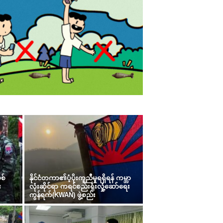
စ်
နိုင်ငံတကာ၏ပံ့ပိုးကူညီမှုရရှိရန် ကမ္ဘာ
း
လုံးဆိုင်ရာ ကရင်စည်းရုံးလှုံ့ဆော်ရေး
ကွန်ရက်(KWAN) ဖွဲ့စည်း