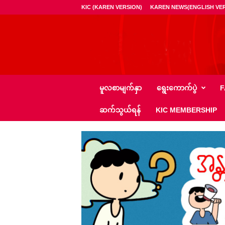
KIC (KAREN VERSION)
KAREN NEWS(ENGLISH VER
ကေ
မူလစာမျက်နှာ
ရွေး‌ကောက်ပွဲ
F
အို
င်
ဆက်သွယ်ရန်
KIC MEMBERSHIP
စီ
–
K
I
C
N
e
w
s