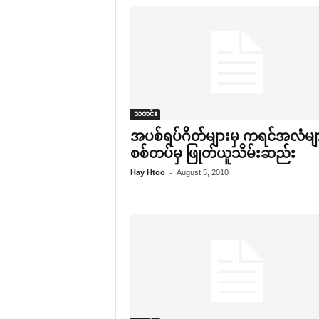
သတင်း
အပစ်ရပ်ဂိတ်များမှ ကရင်အလံမျာ
စစ်တပ်မှ ဖြုတ်ယူသိမ်းဆည်း
-
Hay Htoo
August 5, 2010