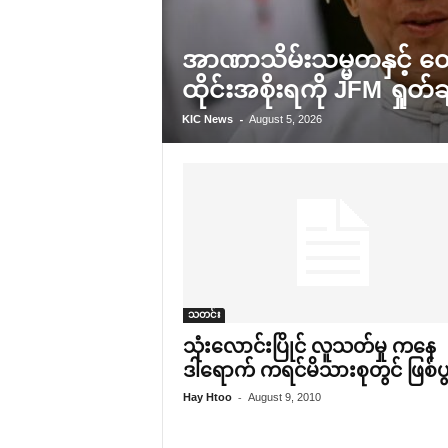
အာဏာသိမ်းသမ္မတနှင့် တွေ့
ထိုင်းအစိုးရကို JFM ရှုတ်ခ
-
KIC News
August 5, 2026
သတင်း
သုံး‌လောင်းပြိုင် လူသတ်မှု က‌နေ
ဒါ‌ရောက် ကရင်မိသားစုတွင် ဖြစ်ပ
-
Hay Htoo
August 9, 2010