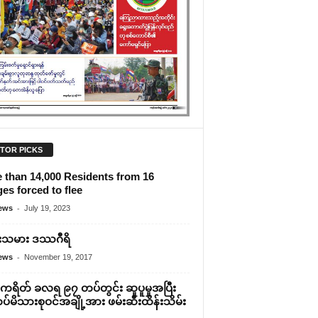
ITOR PICKS
 than 14,000 Residents from 16
ges forced to flee
-
ews
July 19, 2023
ှုံးသမား ဒဿဂီရိ
-
ews
November 19, 2017
ကရိတ် ခလရ ၉၇ တပ်တွင်း ဆူပူမှုအပြီး
ပ်မိသားစုဝင်အချို့အား ဖမ်းဆီးထိန်းသိမ်း