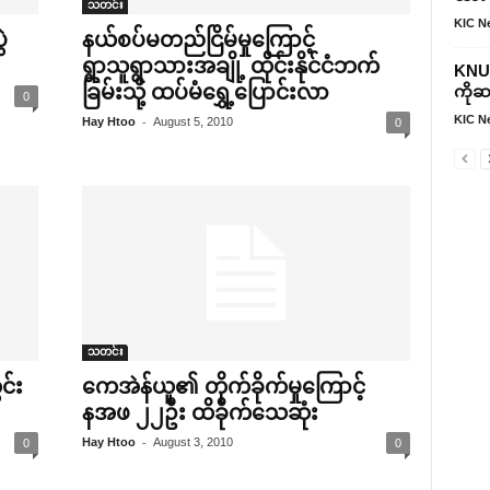
သတင်း
KIC N
ဲ
နယ်စပ်မတည်ငြိမ်မှု‌ကြောင့်
ရွာသူရွာသားအချို့ ထိုင်းနိုင်ငံဘက်
KNU 
ခြမ်းသို့ ထပ်မံ‌ရွှေ့‌ပြောင်းလာ
ကိုဆ
0
KIC N
-
Hay Htoo
August 5, 2010
0
သတင်း
င်း
‌ကေအဲန်ယူ၏ တိုက်ခိုက်မှု‌ကြောင့်
နအဖ ၂၂ဦး ထိခိုက်‌သေဆုံး
-
Hay Htoo
August 3, 2010
0
0