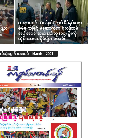
တရားမဝင် ဆယ်နှစ်ခံကဒ် နှိမ်နင်းရေး
ပြည်
စီမံချက်ဖြင့် မဲဆောက်က ရုံးဝန်ထမ်း
်
အပါအဝင် ဆက်နွယ်သူ (၁၇) ဦးကို
ထိုင်းအာဏာပိုင်များ ဝင်ဖမ်း
က်ဆုံးထွက် စာစောင် – March – 2021