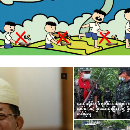
0
သထုံခရိုင်တွင် ဇူလိုင်လအတွင်း စ
အုပ်စု (၁၀) ဦးသေဆုံးပြီး (၁၅) ဦ
ဒဏ်ရာရ