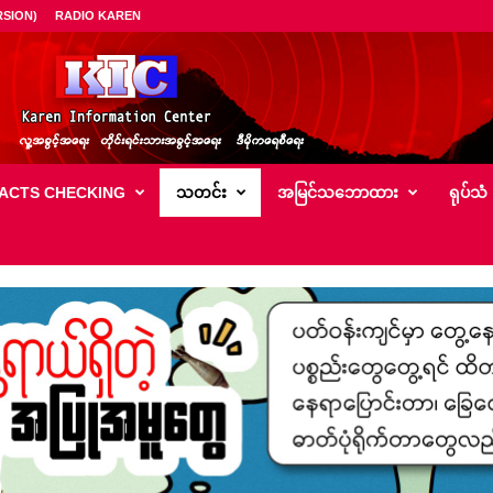
SION)
RADIO KAREN
ACTS CHECKING
သတင်း
အမြင်သ‌ဘောထား
ရုပ်သံ