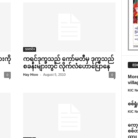
သတင်း
းကို
ကရင်ဒုက္ခသည် ‌ကော်မတီမှ ဒုက္ခသည်
ED
စခန်းများတွင် လိုက်လံ‌ဟော‌ပြော‌နေ
-
Hay Htoo
August 5, 2010
0
0
More
villa
KIC N
စစ်ရ
KIC N
ကော့
စစ်တ
ထား