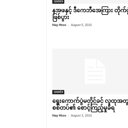
သတင်း
နအဖနှင့် ဒီ‌ကေဘီ‌အေကြား တိုက်ပွ
ဖြစ်ပွား
-
Hay Htoo
August 5, 2010
သတင်း
‌ရွေး‌ကောက်ပွဲမတိုင်ခင် လူထုအတွ
စစ်တပ်၏ ‌စောင့်ကြည့်မှုခံရ
-
Hay Htoo
August 3, 2010