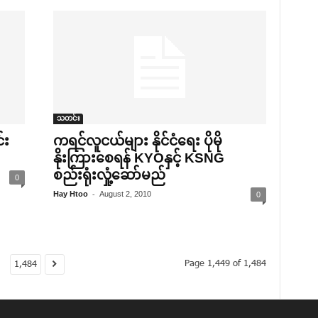
သတင်း
်း
ကရင်လူငယ်များ နိုင်ငံ‌ရေး ပိုမို
နိုးကြား‌စေရန် KYOနှင့် KSNG
စည်းရုံးလှုံ့‌ဆော်မည်
0
-
Hay Htoo
August 2, 2010
0
.
Page 1,449 of 1,484
1,484