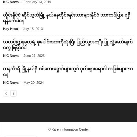
-
KIC News
February 13, 2019
ထိုင်းနိုင်ငံ ဆိုင်ယွတ်မြို့ နယ်‌နေတိုင်းရင်းသားများနိုင်ငံ သားကဒ်ပြား ရရှိ
ရန်ခက်ခဲ‌နေ
-
Hay Htoo
July 15, 2013
သတင်းဌာနတွေရဲ့ စုပေါင်းအားကိုသုံးပြီး ပြည်သူ့အကျိုးပြု လှုံ့ဆော်ချက်
တွေ ဖြန့်ဝေပါ
-
KIC News
June 21, 2023
တနင်္သာရီ မြို့နယ်ရှိ စစ်ဘေးရှောင်များတွင် ငှက်ဖျားရောဂါ အဖြစ်များလာ
နေ
-
KIC News
May 20, 2024
© Karen Information Center