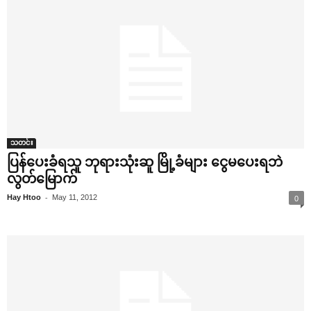
သတင်း
ပြန်‌ပေးခံရသူ ဘုရားသုံးဆူ မြို့ခံများ ‌ငွေမ‌ပေးရဘဲ
လွတ်‌မြောက်
-
Hay Htoo
May 11, 2012
0