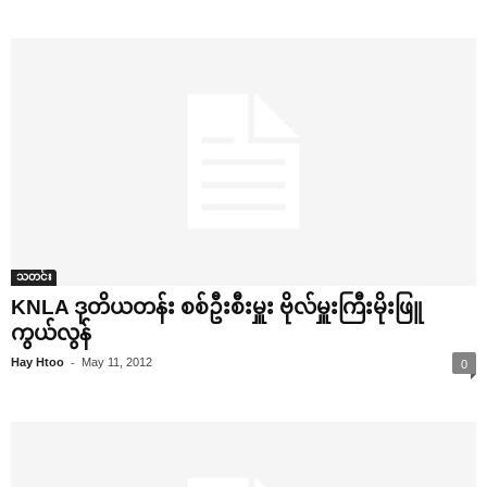
သတင်း
KNLA ဒုတိယတန်း စစ်ဦးစီးမှူး ဗိုလ်မှူးကြီးမိုးဖြူ
ကွယ်လွန်
-
Hay Htoo
May 11, 2012
0