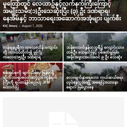
မူတြော်တွင် လေယာဥ်နှင့်လက်နက်ကြီးကြောင့်
အမျိုးသမီး(၁)ဦးသေဆုံးပြီး (၃) ဦး ဒဏ်ရာရ၊
နေအိမ်နှင့် ဘာသာရေးအဆောက်အအုံများ ပျက်စီး
-
KIC News
August 7, 2026
ကန်ချနပူရီက ကလေးထိန်းကျောင်း
ဘန်ကောက်နွန်ထဘူရီ၌ ကျောင်းသား
ကို ကားဝင်တိုက်၍ မူကြို
တစ်ဦး သေနတ်ဖြင့် ပစ်ခတ်မှုဖြစ်၊
ကလေး(၁၅)ဦး ဒဏ်ရာရ
အဖိုးအဖွားအပါအဝင် ၉ ဦး သေဆုံး
စစ်အုပ်စုကို ဖျက်သိမ်းမှ မြန်မာရှိ
ဆိုက်ဘာရာဇဝတ်ဆင့်ပွား ကွန်ရက်
လေးမျက်နှာရေဘေး ကယ်ဆယ်ရေး
ကြီးကို ရပ်တန့်နိုင်မည်ဟု JFM
လုပ်နေသူအချို့ အရေပြားယားနာ
ထောက်ပြ
ရောဂါ ဖြစ်ပွားနေ