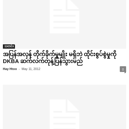
သတင်း
အပြန်အလှန် တိုက်ခိုက်မှုမျိုး မရှိဘဲ ထိုင်းစွပ်စွဲမှုကို
DKBA ဆက်လက်တုန့်ပြန်သွားမည်
-
Hay Htoo
May 11, 2012
0