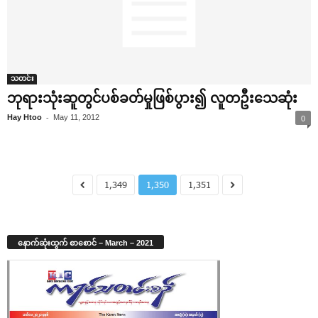
သတင်း
ဘုရားသုံးဆူတွင်ပစ်ခတ်မှုဖြစ်ပွား၍ လူတဦး‌သေဆုံး
-
Hay Htoo
May 11, 2012
0
1,349
1,350
1,351
နောက်ဆုံးထွက် စာစောင် – March – 2021