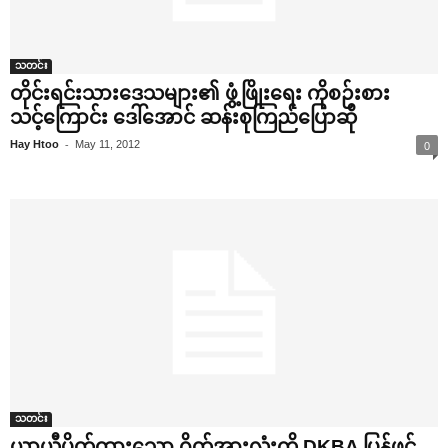
သတင်း
တိုင်းရင်းသား‌ဒေသများ၏ ဖွံ့ဖြိုး‌ရေး ကိုစဉ်းစား
သင့်‌ကြောင်း ‌ဒေါ်‌အောင် ဆန်းစုကြည်‌ပြောဆို
-
Hay Htoo
May 11, 2012
0
သတင်း
ယာယီပိတ်ထား‌သော ဂိတ်အားလုံးကို DKBA ပြန်ဖွင့်