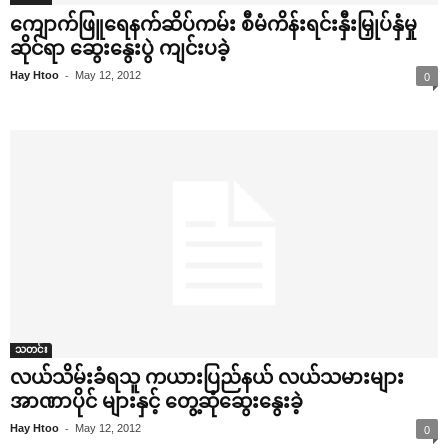
‌ကျောက်ဖြူ‌ရေနက်ဆိပ်ကမ်း စီမံကိန်းရင်းနှီးမြှုပ်နှံမှု
ဆိုင်ရာ ‌ဆွေး‌နွေးပွဲ ကျင်းပခဲ့
-
Hay Htoo
May 12, 2012
0
သတင်း
လယ်သိမ်းခံရသူ ကယားပြည်နယ် လယ်သမားများ
အာဏာပိုင် များနှင့် ‌တွေ့ဆုံ‌ဆွေး‌နွေးခဲ့
-
Hay Htoo
May 12, 2012
0