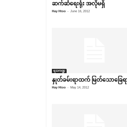
ဆက်ဆံ‌ရေးရုံး အလိုမရှိ
-
Hay Htoo
June 16, 2012
ရသကဏ္ဍ
နှုတ်ခမ်းရာထက် မြတ်‌သော‌ခြေရ
-
Hay Htoo
May 14, 2012