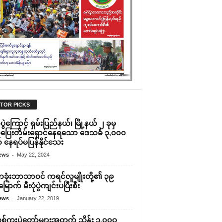
ITOR PICKS
ပွဲကြောင့် ရှမ်းပြည်နယ်၊ မြို့နယ် ၂ ခုမှ
ပြေးတိမ်းရှောင်နေရသော ဒေသခံ ၃,၀၀၀
် နေရပ်မပြန်နိုင်သေး
-
ews
May 22, 2024
ုံးဘာသာဝင် ကရင်လူမျိုးတို့၏ ၃၉
မြောက် မီးပုံပွဲကျင်းပပြီးစီး
-
ews
January 22, 2019
သစ်ကူးပွဲ‌တော်များအတွက် သိန်း ၁,၀၀ဝ