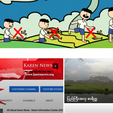
0
ပြည်ကြီးအလှ စာရိတ္တ