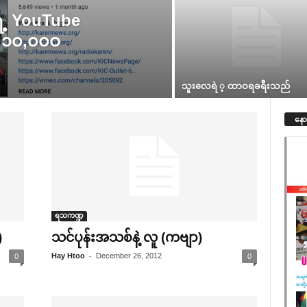
ဲ့ YouTube
r ၁၀,၀၀ဝ
သူး‌လေရဲ ့ ထာဝရခရီးသည်
နော
ရသကဏ္ဍ
)
သင်ပုန်းအသစ်နဲ့ လူ (ကဗျာ)
-
Hay Htoo
December 26, 2012
0
0