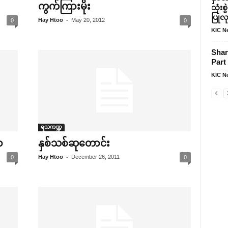
ကွက်ကြားမိုး
သုံးစ
ပြုလ
-
Hay Htoo
May 20, 2012
0
0
KIC N
Shar
Part 
KIC N
ရသကဏ္ဍ
ာ
နှစ်သစ်ဆု‌တောင်း
-
Hay Htoo
December 26, 2011
0
0