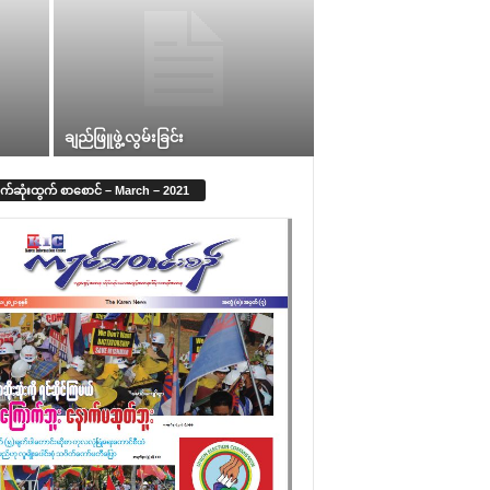
ချည်ဖြူဖွဲ့လွမ်းခြင်း
က်ဆုံးထွက် စာစောင် – March – 2021