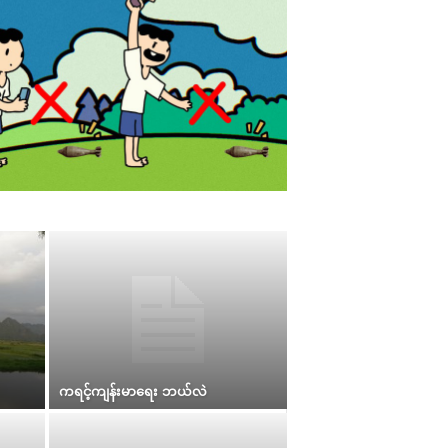
ကရင့်ကျန်းမာ‌ရေး ဘယ်လဲ