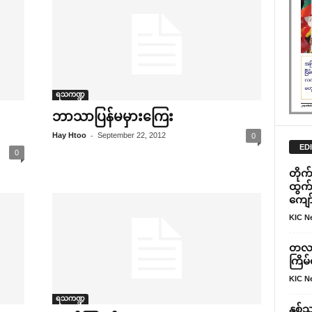
ရသကဏ္ဍ
ဘာသာပြန်မမှား‌ကြေး
-
Hay Htoo
September 22, 2012
0
ED
0
တိုက်
ထွက်
ကျော
KIC N
တလာခ
ကြိမ်‌
KIC N
ရသကဏ္ဍ
နှစ်