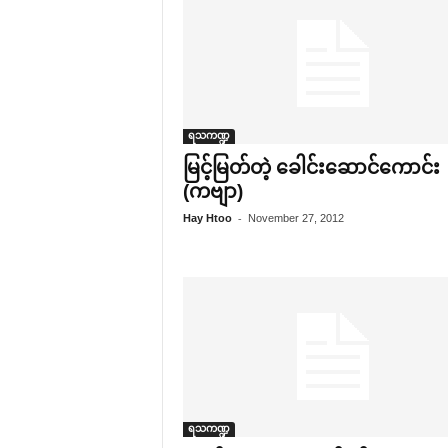
ရသကဏ္ဍ
မြင့်မြတ်တဲ့ ‌ခေါင်း‌ဆောင်‌ကောင်း
(ကဗျာ)
-
Hay Htoo
November 27, 2012
ရသကဏ္ဍ