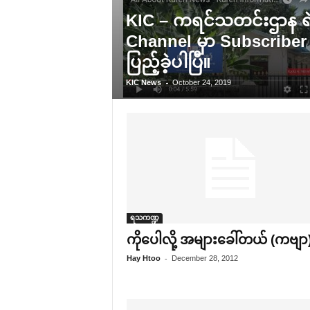
KIC – ကရင်သတင်းဌာန ရ
Channel မှာ Subscribe
ပြည့်ခဲ့ပါပြီ။
-
KIC News
October 24, 2019
ရသကဏ္ဍ
ကို‌ပေါလို့ အများ‌ခေါ်တယ် (ကဗျာ
-
Hay Htoo
December 28, 2012