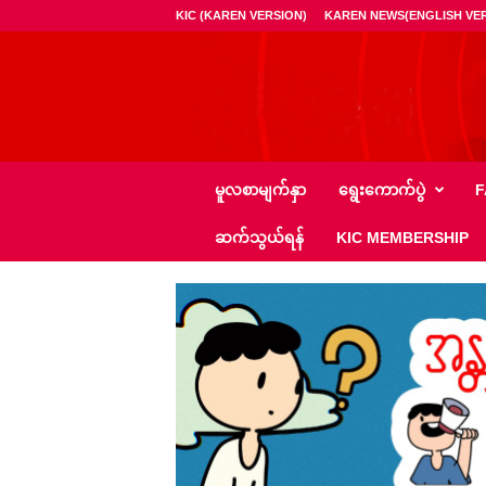
KIC (KAREN VERSION)
KAREN NEWS(ENGLISH VER
ကေ
မူလစာမျက်နှာ
ရွေး‌ကောက်ပွဲ
F
အို
င်
ဆက်သွယ်ရန်
KIC MEMBERSHIP
စီ
–
K
I
C
N
e
w
s