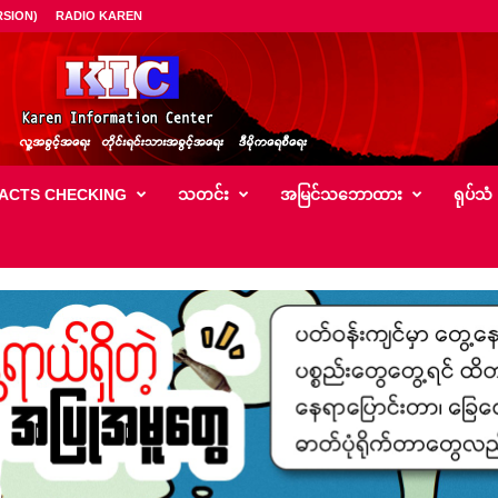
SION)
RADIO KAREN
ACTS CHECKING
သတင်း
အမြင်သ‌ဘောထား
ရုပ်သံ