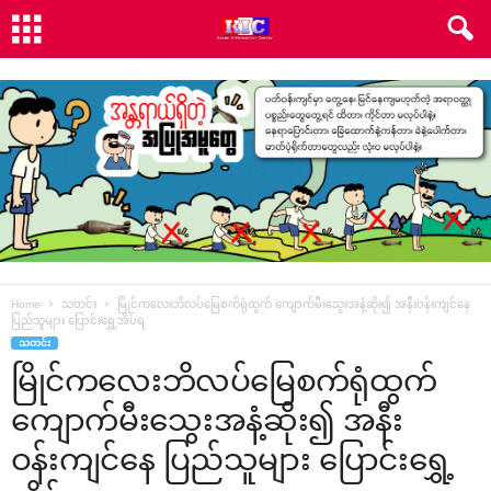
Home
သတင်း
မြိုင်ကလေးဘိလပ်မြေစက်ရုံထွက် ကျောက်မီးသွေးအနံ့ဆိုး၍ အနီးဝန်းကျင်နေ
ပြည်သူများ ပြောင်းရွှေ့အိပ်ရ
သတင်း
မြိုင်ကလေးဘိလပ်မြေစက်ရုံထွက်
ကျောက်မီးသွေးအနံ့ဆိုး၍ အနီး
ဝန်းကျင်နေ ပြည်သူများ ပြောင်းရွှေ့