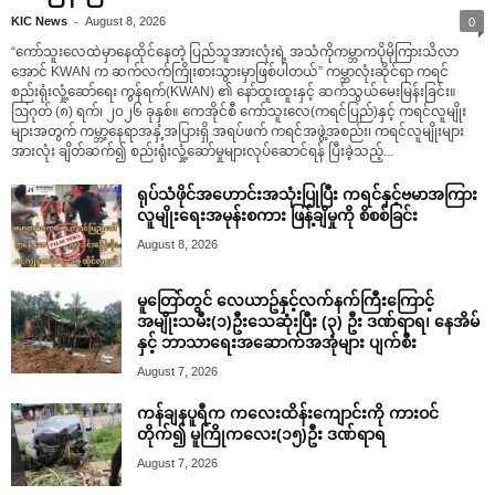
-
KIC News
August 8, 2026
0
“ကော်သူးလေထဲမှာနေထိုင်နေတဲ့ ပြည်သူအားလုံးရဲ့ အသံကိုကမ္ဘာကပိုမိုကြားသိလာ
အောင် KWAN က ဆက်လက်ကြိုးစားသွားမှာဖြစ်ပါတယ်” ကမ္ဘာလုံးဆိုင်ရာ ကရင်
စည်းရုံးလှုံ့ဆော်ရေး ကွန်ရက်(KWAN) ၏ နော်ထူးထူးနှင့် ဆက်သွယ်မေးမြန်းခြင်း။
ဩဂုတ် (၈) ရက်၊ ၂၀၂၆ ခုနှစ်။ ကေအိုင်စီ ကော်သူးလေ(ကရင်ပြည်)နှင့် ကရင်လူမျိုး
များအတွက် ကမ္ဘာ့နေရာအနှံ့အပြားရှိ အရပ်ဖက် ကရင်အဖွဲ့အစည်း၊ ကရင်လူမျိုးများ
အားလုံး ချိတ်ဆက်၍ စည်းရုံးလှုံ့ဆော်မှုများလုပ်ဆောင်ရန် ပြီးခဲ့သည့်...
ရုပ်သံဖိုင်အဟောင်းအသုံးပြုပြီး ကရင်နှင့်ဗမာအကြား
လူမျိုးရေးအမုန်းစကား ဖြန့်ချိမှုကို စိစစ်ခြင်း
August 8, 2026
မူတြော်တွင် လေယာဥ်နှင့်လက်နက်ကြီးကြောင့်
အမျိုးသမီး(၁)ဦးသေဆုံးပြီး (၃) ဦး ဒဏ်ရာရ၊ နေအိမ်
နှင့် ဘာသာရေးအဆောက်အအုံများ ပျက်စီး
August 7, 2026
ကန်ချနပူရီက ကလေးထိန်းကျောင်းကို ကားဝင်
တိုက်၍ မူကြိုကလေး(၁၅)ဦး ဒဏ်ရာရ
August 7, 2026