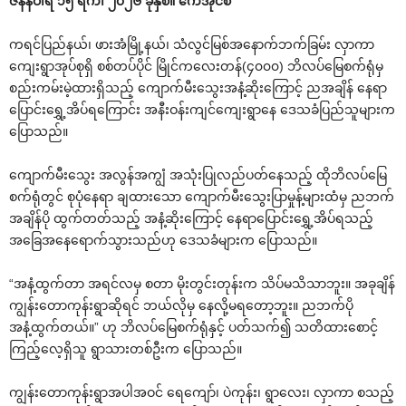
ဇန်နဝါရီ ၁၅ ရက်၊ ၂၀၂၆ ခုနှစ်။ ကေအိုင်စီ
ကရင်ပြည်နယ်၊ ဖားအံမြို့နယ်၊ သံလွင်မြစ်အနောက်ဘက်ခြမ်း လှာကာ
ကျေးရွာအုပ်စုရှိ စစ်တပ်ပိုင် မြိုင်ကလေးတန်(၄၀၀၀) ဘိလပ်မြေစက်ရုံမှ
စည်းကမ်းမဲ့ထားရှိသည့် ကျောက်မီးသွေးအနံ့ဆိုးကြောင့် ညအချိန် နေရာ
ပြောင်းရွှေ့အိပ်ရကြောင်း အနီးဝန်းကျင်ကျေးရွာနေ ဒေသခံပြည်သူများက
ပြောသည်။
ကျောက်မီးသွေး အလွန်အကျွံ အသုံးပြုလည်ပတ်နေသည့် ထိုဘိလပ်မြေ
စက်ရုံတွင် စုပုံနေရာ ချထားသော ကျောက်မီးသွေးပြာမှုန့်များထံမှ ညဘက်
အချိန်ပို ထွက်တတ်သည့် အနံ့ဆိုးကြောင့် နေရာပြောင်းရွှေ့အိပ်ရသည့်
အခြေအနေရောက်သွားသည်ဟု ဒေသခံများက ပြောသည်။
“အနံ့ထွက်တာ အရင်လမှ စတာ မိုးတွင်းတုန်းက သိပ်မသိသာဘူး။ အခုချိန်
ကျွန်းတောကုန်းရွာဆိုရင် ဘယ်လိုမှ နေလို့မရတော့ဘူး။ ညဘက်ပို
အနံ့ထွက်တယ်။” ဟု ဘိလပ်မြေစက်ရုံနှင့် ပတ်သက်၍ သတိထားစောင့်
ကြည့်လေ့ရှိသူ ရွာသားတစ်ဦးက ပြောသည်။
ကျွန်းတောကုန်းရွာအပါအဝင် ရေကျော်၊ ပဲကုန်း၊ ရွာလေး၊ လှာကာ စသည့်