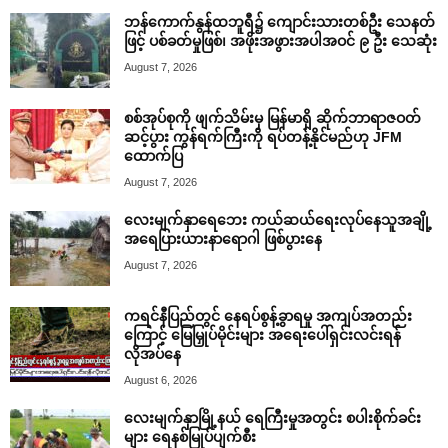
ဘန်ကောက်နွန်ထဘူရီ၌ ကျောင်းသားတစ်ဦး သေနတ်
ဖြင့် ပစ်ခတ်မှုဖြစ်၊ အဖိုးအဖွားအပါအဝင် ၉ ဦး သေဆုံး
August 7, 2026
စစ်အုပ်စုကို ဖျက်သိမ်းမှ မြန်မာရှိ ဆိုက်ဘာရာဇဝတ်
ဆင့်ပွား ကွန်ရက်ကြီးကို ရပ်တန့်နိုင်မည်ဟု JFM
ထောက်ပြ
August 7, 2026
လေးမျက်နှာရေဘေး ကယ်ဆယ်ရေးလုပ်နေသူအချို့
အရေပြားယားနာရောဂါ ဖြစ်ပွားနေ
August 7, 2026
ကရင်နီပြည်တွင် နေရပ်စွန့်ခွာရမှု အကျပ်အတည်း
ကြောင့် မြေမြှုပ်မိုင်းများ အရေးပေါ်ရှင်းလင်းရန်
လိုအပ်နေ
August 6, 2026
လေးမျက်နှာမြို့နယ် ရေကြီးမှုအတွင်း စပါးစိုက်ခင်း
များ ရေနစ်မြုပ်ပျက်စီး