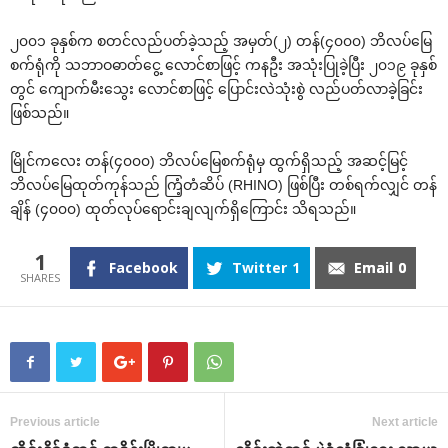
၂၀၀၁ ခုနှစ်က စတင်လည်ပတ်ခဲ့သည့် အမှတ်(၂) တန်(၄၀၀၀) ဘိလပ်မြေ
စက်ရုံကို သဘာဝဓာတ်ငွေ့ လောင်စာဖြင့် ကနဦး အသုံးပြုခဲ့ပြီး ၂၀၁၉ ခုနှစ်
တွင် ကျောက်မီးသွေး လောင်စာဖြင့် ပြောင်းလဲသုံးစွဲ လည်ပတ်လာခဲ့ခြင်း
ဖြစ်သည်။
မြိုင်ကလေး တန်(၄၀၀၀) ဘိလပ်မြေစက်ရုံမှ ထွက်ရှိသည့် အဆင့်မြင့်
ဘိလပ်မြေထုတ်ကုန်သည် ကြံ့တံဆိပ် (RHINO) ဖြစ်ပြီး တစ်ရက်လျှင် တန်
ချိန် (၄၀၀၀) ထုတ်လုပ်ရောင်းချလျက်ရှိကြောင်း သိရသည်။
1
Facebook
Twitter
1
Email
0
Previous article
Next article