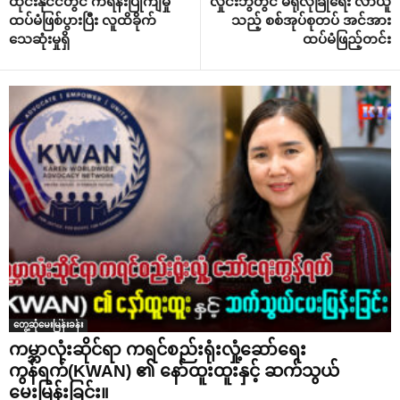
ထိုင်းနိုင်ငံတွင် ကရိန်းပြိုကျမှု
လှိုင်းဘွဲတွင် မဲရုံလုံခြုံရေး လာယူ
ထပ်မံဖြစ်ပွားပြီး လူထိခိုက်
သည့် စစ်အုပ်စုတပ် အင်အား
သေဆုံးမှုရှိ
ထပ်မံဖြည့်တင်း
တွေ့ဆုံမေးမြန်းခန်း
ကမ္ဘာလုံးဆိုင်ရာ ကရင်စည်းရုံးလှုံ့ဆော်ရေး
ကွန်ရက်(KWAN) ၏ နော်ထူးထူးနှင့် ဆက်သွယ်
မေးမြန်းခြင်း။