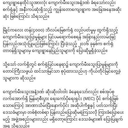
ကျေးရွာနေထိုင်သူအားလုံး ကျောက်မီးသွေးအနံ့ဒဏ် ခံရသော်လည်း
စက်ရုံနှင့် အနီးကပ်ဆုံးရှိသည့် ကျွန်းတောကျေးရွာက အခြေအနေအဆိုး
ဆုံး ဖြစ်ကြောင်း သိရသည်။
မြိုင်ကလေး တန်(၄၀၀၀) ဘိလပ်မြေစက်ရုံ လည်ပတ်မှုမှ ထွက်ရှိသည့်
ကျောက်မီးသွေးပြာမှုန့်များ ပြင်ပမရောက်စေရန် အခြားနည်းလမ်းဖြင့်
ပြန်လည်အသုံးပြုမည်ဖြစ်ကြောင်း ပြီးခဲ့သည့် ၂၀၁၆ ခုနှစ်က စက်ရုံ
တာဝန်ရှိသူများမှ ကျေးရွာနေပြည်သူများကို ပြောဆိုမှုရှိခဲ့သည်။
သို့သော် လက်ရှိတွင် စက်ရုံပြင်ပနေရာ၌ ကျောက်မီးသွေးပြာမှုန့်များကို
တောင်ကြီးသဖွယ် ထင်သာမြင်သာ စုပုံထားသည်ဟု ကိုယ်တိုင်မြင်တွေ့ခဲ့
သူများက ဆိုသည်။
ကျောက်မီးသွေးအနံ့ဒဏ် ဆိုးဆိုးဝါးဝါး ခံနေရသော်လည်း စစ်အုပ်စု
လက်အောက်ရှိ မြန်မာ့စီးပွား ရေးကော်ပိုရေးရှင်း (MEC) ပိုင် စက်ရုံဖြစ်
သောကြောင့် အာဏာသိမ်းပြီးနောက်ပိုင်း အဆိုပါကိစ္စနှင့် ပတ်သက်ပြီး
ဒေသခံများမှာ တစ်စုံတစ်ရာ ပြန်လည်ပြောဆိုမရဲကြသလို ကြားခံပြောပေး
မည့် အဖွဲ့အစည်းများလည်း မရှိတော့ကြောင်း ဒေသခံများ၏ ပြောပြချက်
အရ သိရသည်။