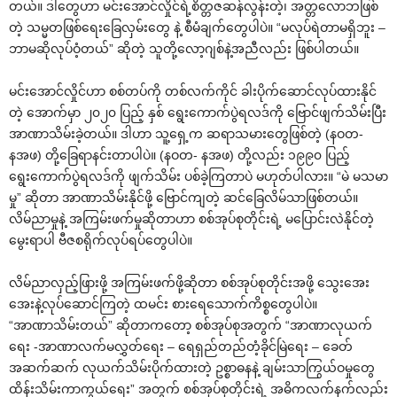
တယ်။ ဒါတွေဟာ မင်းအောင်လှိုင်ရဲ့စိတ္တဇဆန်လွန်းတဲ့၊ အတ္တလောဘဖြစ်
တဲ့ သမ္မတဖြစ်ရေးခြေလှမ်းတွေ နဲ့ စီမံချက်တွေပါပဲ။ “မလုပ်ရဲတာမရှိဘူး –
ဘာမဆိုလုပ်ဝံ့တယ်” ဆိုတဲ့ သူတို့လော့ဂျစ်နဲ့အညီလည်း ဖြစ်ပါတယ်။
မင်းအောင်လှိုင်ဟာ စစ်တပ်ကို တစ်လက်ကိုင် ခါးပိုက်ဆောင်လုပ်ထားနိုင်
တဲ့ အောက်မှာ ၂၀၂၀ ပြည့် နှစ် ရွေးကောက်ပွဲရလဒ်ကို ဗြောင်ဖျက်သိမ်းပြီး
အာဏာသိမ်းခဲ့တယ်။ ဒါဟာ သူ့ရှေ့က ဆရာသမားတွေဖြစ်တဲ့ (နဝတ-
နအဖ) တို့ခြေရာနင်းတာပါပဲ။ (နဝတ- နအဖ) တို့လည်း ၁၉၉၀ ပြည့်
ရွေးကောက်ပွဲရလဒ်ကို ဖျက်သိမ်း ပစ်ခဲ့ကြတာပဲ မဟုတ်ပါလား။ “မဲ မသမာ
မှု” ဆိုတာ အာဏာသိမ်းနိုင်ဖို့ ဗြောင်ကျတဲ့ ဆင်ခြေလိမ်သာဖြစ်တယ်။
လိမ်ညာမှုနဲ့ အကြမ်းဖက်မှုဆိုတာဟာ စစ်အုပ်စုတိုင်းရဲ့ မပြောင်းလဲနိုင်တဲ့
မွေးရာပါ ဗီဇစရိုက်လုပ်ရပ်တွေပါပဲ။
လိမ်ညာလှည့်ဖြားဖို့ အကြမ်းဖက်ဖို့ဆိုတာ စစ်အုပ်စုတိုင်းအဖို့ သွေးအေး
အေးနဲ့လုပ်ဆောင်ကြတဲ့ ထမင်း စားရေသောက်ကိစ္စတွေပါပဲ။
“အာဏာသိမ်းတယ်” ဆိုတာကတော့ စစ်အုပ်စုအတွက် “အာဏာလုယက်
ရေး -အာဏာလက်မလွှတ်ရေး – ရေရှည်တည်တံ့ခိုင်မြဲရေး – ခေတ်
အဆက်ဆက် လုယက်သိမ်းပိုက်ထားတဲ့ ဥစ္စာဓနနဲ့ ချမ်းသာကြွယ်ဝမှုတွေ
ထိန်းသိမ်းကာကွယ်ရေး” အတွက် စစ်အုပ်စုတိုင်းရဲ့ အဓိကလက်နက်လည်း