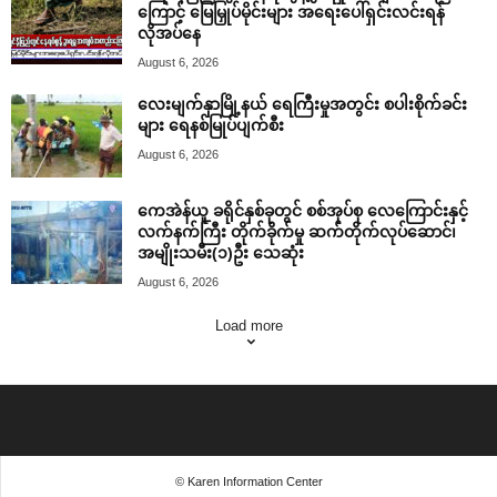
ကြောင့် မြေမြှုပ်မိုင်းများ အရေးပေါ်ရှင်းလင်းရန်
လိုအပ်နေ
August 6, 2026
လေးမျက်နှာမြို့နယ် ရေကြီးမှုအတွင်း စပါးစိုက်ခင်း
များ ရေနစ်မြုပ်ပျက်စီး
August 6, 2026
ကေအဲန်ယူ ခရိုင်နှစ်ခုတွင် စစ်အုပ်စု လေကြောင်းနှင့်
လက်နက်ကြီး တိုက်ခိုက်မှု ဆက်တိုက်လုပ်ဆောင်၊
အမျိုးသမီး(၁)ဦး သေဆုံး
August 6, 2026
Load more
© Karen Information Center