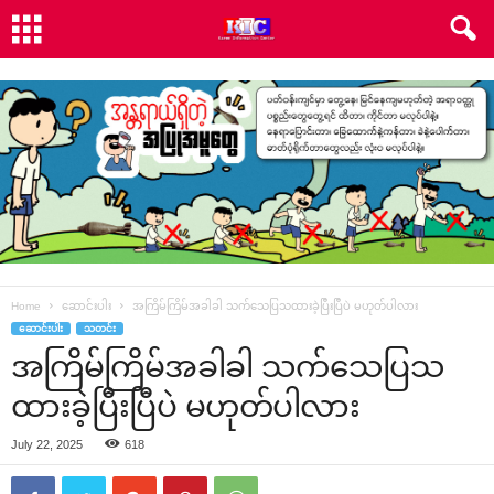
Home
ဆောင်းပါး
အကြိမ်ကြိမ်အခါခါ သက်သေပြသထားခဲ့ပြီးပြီပဲ မဟုတ်ပါလား
ဆောင်းပါး
သတင်း
အကြိမ်ကြိမ်အခါခါ သက်သေပြသ
ထားခဲ့ပြီးပြီပဲ မဟုတ်ပါလား
July 22, 2025
618