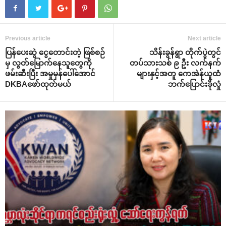
Previous article
Next article
ပြန်ပေးဆွဲ ငွေတောင်းတဲ့ ဖြစ်စဉ်
သိန်းခွန်ရွာ တိုက်ပွဲတွင်
မှ လွတ်မြောက်နေသူတွေကို
တပ်သားသစ် ၉ ဦး လက်နက်
ဖမ်းဆီးပြီး အမှုမှန်ပေါ်အောင်
များနှင့်အတူ ကေအဲန်ယူထံ
DKBAဖော်ထုတ်မယ်
ဘက်ပြောင်းခိုလှုံ