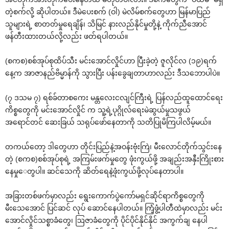
တဲ့စက်လို့ ဆိုပါတယ်။ ဒီမဲပေးစက် (ဝါ) မဲလိမ်စက်တွေဟာ မြန်မာပြည်
သူများရဲ့ စာတတ်မှုရေချိန်၊ သိမြင် နားလည်နိုင်မှုတို့နဲ့ ကိုက်ညီအောင်
ဖန်တီးထားတယ်လို့လည်း ဖတ်ရပါတယ်။
(စကစ)စစ်အုပ်စုထိပ်သီး မင်းအောင်လှိုင်ဟာ ပြီးခဲ့တဲ့ ဇူလိုင်လ (၁၉)ရက်
နေ့က အာဇာနည်ဗိမ္မာန်ကို သွားပြီး ပန်းခွေချတာဟာလည်း ဒီသဘောပါပဲ။
(၇ ဒသမ ၇) ရစ်ခ်တာစကေး မန္တလေးငလျင်ကြီးရဲ့ ပြန်လည်ထူထောင်ရေး
ကိစ္စတွေကို မင်းအောင်လှိုင် က သူ့ရဲ့ပုဂ္ဂိုလ်ရေးမဲဆွယ်မှုသဖွယ်
အရောင်တင် ဆေးခြယ် သရုပ်ဖော်နေတာကို သတိပြုမိကြပါလိမ့်မယ်။
တကယ်တော့ ဒါတွေဟာ တိုင်းပြည်နဲ့အဝန်းဗုံးကြဲ၊ မီးလောင်တိုက်သွင်းနေ
တဲ့ (စကစ)စစ်အုပ်စုရဲ့ အကြမ်းဖက်မှုတွေ ဖုံးကွယ်ဖို့ အချည်းအနှီးကြိုးစား
နေမှုေတွပါ။ ဆင်သေကို ဆိတ်ရေနဲ့ဖုံးကွယ်ဖို့လုပ်နေတာပါ။
အခြားတစ်ဖက်မှာလည်း ရွေးကောက်ပွဲကော်မရှင်ဆိုင်ရာကိစ္စတွေကို
မီးသေအောင် ပြင်ဆင် လုပ် ဆောင်နေပါတယ်။ ကြံ့ဖွံ့ပါတီထဲမှာလည်း မင်း
အောင်လှိုင်သစ္စာခံတွေ၊ ဩဇာခံတွေကို ပိုင်ပိုင်နိုင်နိုင် အကွက်ချ နေပါ