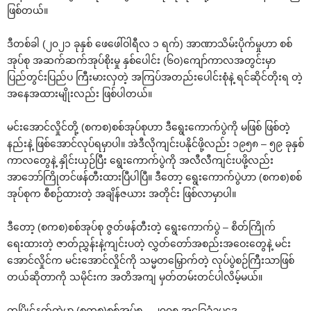
ဖြစ်တယ်။
ဒီတစ်ခါ (၂၀၂၁ ခုနှစ် ဖေဖေါ်ဝါရီလ ၁ ရက်) အာဏာသိမ်းပိုက်မှုဟာ စစ်
အုပ်စု အဆက်ဆက်အုပ်စိုးမှု နှစ်ပေါင်း (၆၀)ကျော်ကာလအတွင်းမှာ
ပြည်တွင်းပြည်ပ ကြီးမားလှတဲ့ အကြပ်အတည်းပေါင်းစုံနဲ့ ရင်ဆိုင်တိုးရ တဲ့
အနေအထားမျိုးလည်း ဖြစ်ပါတယ်။
မင်းအောင်လှိုင်တို့ (စကစ)စစ်အုပ်စုဟာ ဒီရွေးကောက်ပွဲကို မဖြစ် ဖြစ်တဲ့
နည်းနဲ့ ဖြစ်အောင်လုပ်ရမှာပါ။ အဲဒီလိုကျင်းပနိုင်ဖို့လည်း ၁၉၅၈ – ၅၉ ခုနှစ်
ကာလတွေနဲ့ နှိုင်းယှဉ်ပြီး ရွေးကောက်ပွဲကို အလီလီကျင်းပဖို့လည်း
အာဘော်ကြိုတင်ဖန်တီးထားပြီပါပြီ။ ဒီတော့ ရွေးကောက်ပွဲဟာ (စကစ)စစ်
အုပ်စုက စီစဉ်ထားတဲ့ အချိန်ဇယား အတိုင်း ဖြစ်လာမှာပါ။
ဒီတော့ (စကစ)စစ်အုပ်စု ဇွတ်ဖန်တီးတဲ့ ရွေးကောက်ပွဲ – စိတ်ကြိုက်
ရေးထားတဲ့ ဇာတ်ညွှန်းနဲ့ကျင်းပတဲ့ လွှတ်တော်အစည်းအဝေးတွေနဲ့ မင်း
အောင်လှိုင်က မင်းအောင်လှိုင်ကို သမ္မတမြှောက်တဲ့ လုပ်ပွဲစဉ်ကြီးသာဖြစ်
တယ်ဆိုတာကို သမိုင်းက အတိအကျ မှတ်တမ်းတင်ပါလိမ့်မယ်။
တပြိုင်နက်ထဲမှာ (စကစ)စစ်အုပ်စု – ၂၀၀၈ အခြေခံဥပဒေ –