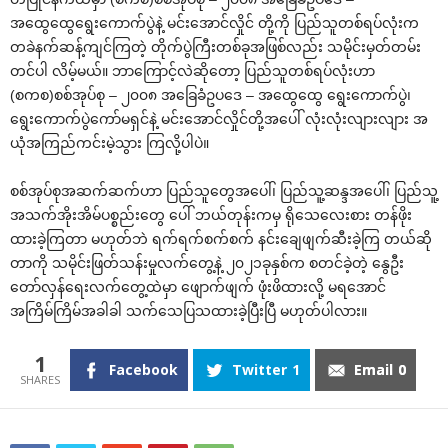
အထွေထွေရွေးကောက်ပွဲနဲ့ မင်းအောင်လှိုင် တို့ကို ပြည်သူတစ်ရပ်လုံးက
တခဲနက်ဆန့်ကျင်ကြတဲ့ တိုက်ပွဲကြီးတစ်ခုအဖြစ်လည်း သမိုင်းမှတ်တမ်း
တင်ပါ လိမ့်မယ်။ ဘာကြောင့်လဲဆိုတော့ ပြည်သူတစ်ရပ်လုံးဟာ
(စကစ)စစ်အုပ်စု – ၂၀၀၈ အခြေခံဥပဒေ – အထွေထွေ ရွေးကောက်ပွဲ၊
ရွေးကောက်ပွဲကော်မရှင်နဲ့ မင်းအောင်လှိုင်တို့အပေါ် လုံးလုံးလျားလျား အ
ယုံအကြည်ကင်းမဲ့သွား ကြလို့ပါပဲ။
စစ်အုပ်စုအဆက်ဆက်ဟာ ပြည်သူတွေအပေါ်၊ ပြည်သူ့ဆန္ဒအပေါ်၊ ပြည်သူ့
အသက်အိုးအိမ်ပစ္စည်းတွေ ပေါ် ဘယ်တုန်းကမှ ရိုသေလေးစား တန်ဖိုး
ထားခဲ့ကြတာ မဟုတ်ဘဲ ရက်ရက်စက်စက် နင်းချေဖျက်ဆီးခဲ့ကြ တယ်ဆို
တာကို သမိုင်းဖြတ်သန်းမှုလက်တွေ့နဲ့ ၂၀၂၁ခုနှစ်က စတင်ခဲ့တဲ့ နွေဦး
တော်လှန်ရေးလက်တွေ့ထဲမှာ ဖျောက်ဖျက် ဖုံးဖိထားလို့ မရအောင်
အကြိမ်ကြိမ်အခါခါ သက်သေပြသထားခဲ့ပြီးပြီ မဟုတ်ပါလား။
1
Facebook
Twitter
1
Email
0