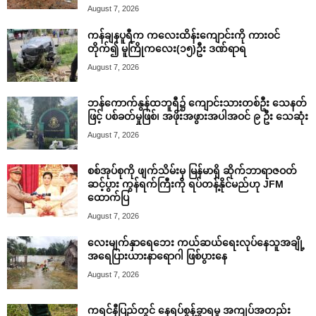
August 7, 2026
ကန်ချနပူရီက ကလေးထိန်းကျောင်းကို ကားဝင်
တိုက်၍ မူကြိုကလေး(၁၅)ဦး ဒဏ်ရာရ
August 7, 2026
ဘန်ကောက်နွန်ထဘူရီ၌ ကျောင်းသားတစ်ဦး သေနတ်
ဖြင့် ပစ်ခတ်မှုဖြစ်၊ အဖိုးအဖွားအပါအဝင် ၉ ဦး သေဆုံး
August 7, 2026
စစ်အုပ်စုကို ဖျက်သိမ်းမှ မြန်မာရှိ ဆိုက်ဘာရာဇဝတ်
ဆင့်ပွား ကွန်ရက်ကြီးကို ရပ်တန့်နိုင်မည်ဟု JFM
ထောက်ပြ
August 7, 2026
လေးမျက်နှာရေဘေး ကယ်ဆယ်ရေးလုပ်နေသူအချို့
အရေပြားယားနာရောဂါ ဖြစ်ပွားနေ
August 7, 2026
ကရင်နီပြည်တွင် နေရပ်စွန့်ခွာရမှု အကျပ်အတည်း