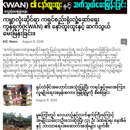
တွေ့ဆုံမေးမြန်းခန်း
ကမ္ဘာလုံးဆိုင်ရာ ကရင်စည်းရုံးလှုံ့ဆော်ရေး
ကွန်ရက်(KWAN) ၏ နော်ထူးထူးနှင့် ဆက်သွယ်
မေးမြန်းခြင်း။
-
KIC News
August 8, 2026
0
“ကော်သူးလေထဲမှာနေထိုင်နေတဲ့ ပြည်သူအားလုံးရဲ့ အသံကိုကမ္ဘာကပိုမိုကြားသိလာ
အောင် KWAN က ဆက်လက်ကြိုးစားသွားမှာဖြစ်ပါတယ်” ကမ္ဘာလုံးဆိုင်ရာ ကရင်
စည်းရုံးလှုံ့ဆော်ရေး ကွန်ရက်(KWAN) ၏ နော်ထူးထူးနှင့် ဆက်သွယ်မေးမြန်းခြင်း။
ဩဂုတ် (၈) ရက်၊ ၂၀၂၆ ခုနှစ်။ ကေအိုင်စီ ကော်သူးလေ(ကရင်ပြည်)နှင့် ကရင်လူမျိုး
များအတွက် ကမ္ဘာ့နေရာအနှံ့အပြားရှိ အရပ်ဖက် ကရင်အဖွဲ့အစည်း၊ ကရင်လူမျိုးများ
အားလုံး ချိတ်ဆက်၍ စည်းရုံးလှုံ့ဆော်မှုများလုပ်ဆောင်ရန် ပြီးခဲ့သည့်...
ရုပ်သံဖိုင်အဟောင်းအသုံးပြုပြီး ကရင်နှင့်ဗမာအကြား
လူမျိုးရေးအမုန်းစကား ဖြန့်ချိမှုကို စိစစ်ခြင်း
August 8, 2026
မူတြော်တွင် လေယာဥ်နှင့်လက်နက်ကြီးကြောင့်
အမျိုးသမီး(၁)ဦးသေဆုံးပြီး (၃) ဦး ဒဏ်ရာရ၊ နေအိမ်
နှင့် ဘာသာရေးအဆောက်အအုံများ ပျက်စီး