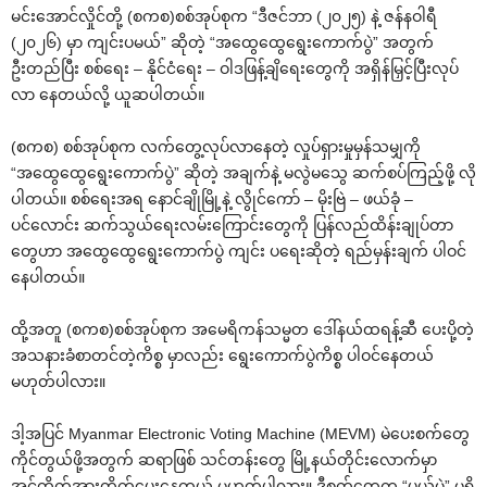
မင်းအောင်လှိုင်တို့ (စကစ)စစ်အုပ်စုက “ဒီဇင်ဘာ (၂၀၂၅) နဲ့ ဇန်နဝါရီ
(၂၀၂၆) မှာ ကျင်းပမယ်” ဆိုတဲ့ “အထွေထွေရွေးကောက်ပွဲ” အတွက်
ဦးတည်ပြီး စစ်ရေး – နိုင်ငံရေး – ဝါဒဖြန့်ချိရေးတွေကို အရှိန်မြှင့်ပြီးလုပ်
လာ နေတယ်လို့ ယူဆပါတယ်။
(စကစ) စစ်အုပ်စုက လက်တွေ့လုပ်လာနေတဲ့ လှုပ်ရှားမှုမှန်သမျှကို
“အထွေထွေရွေးကောက်ပွဲ” ဆိုတဲ့ အချက်နဲ့ မလွဲမသွေ ဆက်စပ်ကြည့်ဖို့ လို
ပါတယ်။ စစ်ရေးအရ နောင်ချိုမြို့နဲ့ လွိုင်ကော် – မိုးဗြဲ – ဖယ်ခုံ –
ပင်လောင်း ဆက်သွယ်ရေးလမ်းကြောင်းတွေကို ပြန်လည်ထိန်းချုပ်တာ
တွေဟာ အထွေထွေရွေးကောက်ပွဲ ကျင်း ပရေးဆိုတဲ့ ရည်မှန်းချက် ပါဝင်
နေပါတယ်။
ထို့အတူ (စကစ)စစ်အုပ်စုက အမေရိကန်သမ္မတ ဒေါ်နယ်ထရန့်ဆီ ပေးပို့တဲ့
အသနားခံစာတင်တဲ့ကိစ္စ မှာလည်း ရွေးကောက်ပွဲကိစ္စ ပါဝင်နေတယ်
မဟုတ်ပါလား။
ဒါ့အပြင် Myanmar Electronic Voting Machine (MEVM) မဲပေးစက်တွေ
ကိုင်တွယ်ဖို့အတွက် ဆရာဖြစ် သင်တန်းတွေ မြို့နယ်တိုင်းလောက်မှာ
အင်တိုက်အားတိုက်ပေးနေတယ် မဟုတ်ပါလား။ ဒီစက်တွေက “ပယ်မဲ” မရှိ