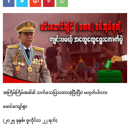
အကြိမ်ကြိမ်အခါခါ သက်သေပြသထားခဲ့ပြီးပြီပဲ မဟုတ်ပါလား
မောင်ကျော်စွာ
(၂၀၂၅ ခုနှစ်၊ ဇူလိုင်လ ၂၂ ရက်)