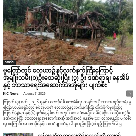
သတင်း
မူတြော်တွင် လေယာဥ်နှင့်လက်နက်ကြီးကြောင့်
အမျိုးသမီး(၁)ဦးသေဆုံးပြီး (၃) ဦး ဒဏ်ရာရ၊ နေအိမ်
နှင့် ဘာသာရေးအဆောက်အအုံများ ပျက်စီး
-
KIC News
August 7, 2026
0
ဩဂုတ် (၇) ရက်၊ ၂၀၂၆ ခုနှစ်။ ကေအိုင်စီ ကေအဲန်ယူ-ကရင်အမျိုးသားအစည်းအရုံး မူ
တြော်/ဖာပွန်ခရိုင်တွင် စစ်အုပ်စု၏ လေယာဥ်နှင့်လက်နက်ကြီး တိုက်ခိုက်မှုကြောင့်
ဩဂုတ်(၅)ရက်နှင့်(၆)ရက်နေ့ နှစ်ရက်အတွင်း ဒေသခံအမျိုးသမီး(၁)ဦး သေဆုံး၊ (၃)ဦး
ဒဏ်ရာရခဲ့ပြီး ဘာသာရေးအဆောက်အအုံ အပါအဝင် နေအိမ်(၄၀) ထက်မနည်း ပျက်စီး
သွားကြောင်း အာဏာပိုင်နှင့်ဒေသခံများထံမှ သိရသည်။ ပြီးခဲ့သည့် ဩဂုတ်လ ၅...
ကန်ချနပူရီက ကလေးထိန်းကျောင်းကို ကားဝင်