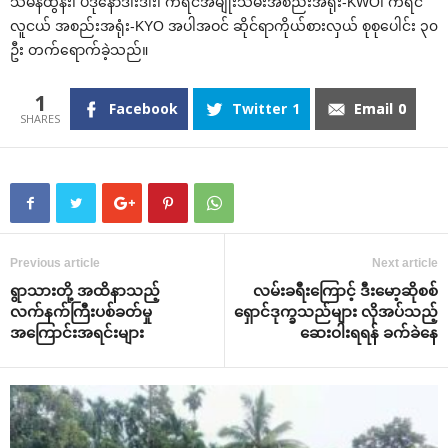
သမိန်ထွန်း၊ ပဒိုနော်ဒါးဒါး၊ ကရင်အမျိုးသမီးအစည်းအရုံး-KWO၊ ကရင်
လူငယ် အစည်းအရုံး-KYO အပါအဝင် ဆိုင်ရာကိုယ်စားလှယ် စုစုပေါင်း ၃၀
ဦး တက်ရောက်ခဲ့သည်။
1
Facebook
Twitter
1
Email
0
Previous article
Next article
ရွာသားတို့ အထိနာသည့်
လမ်းခရီးကြောင့် ဒီးမော့ဆိုစစ်
လက်နက်ကြီးပစ်ခတ်မှု
ရှောင်ဒုက္ခသည်များ လိုအပ်သည့်
အကြောင်းအရင်းများ
ဆေးဝါးရရန် ခက်ခဲနေ