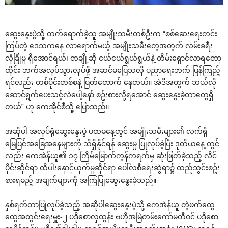
ဆွေးနွေးပွဲသို့ တက်ရောက်ခဲ့သူ အမျိုးသမီးတစ်ဦးက “စစ်ဆေးရေးတင်း
ကြပ်တဲ့ ဒေသကနေ လာရောက်မယ့် အမျိုးသမီးတွေအတွက် လမ်းခရီး
လုံခြုံမှု ရှိအောင်ရယ်၊ တချို့ဆို ငယ်ငယ်ရွယ်ရွယ်နဲ့ တိမ်းရှောင်လာရတော့
ထိုင်း ဘက်အလုပ်သွားလုပ်ဖို့ အဆင်မပြေသလို ပညာရေးဘက် ပြန်ကြည့်
ရင်လည်း တစ်ပိုင်းတစ်စနဲ့ ပြတ်တောက် နေတယ်။ အဲဒီအတွက် ဘယ်လို
ဆောင်ရွက်ပေးသင့်လဲပေါ့နော် စဥ်းစားလို့ရအောင် ဆွေးနွေးခဲ့တာတွေရှိ
တယ်” ဟု ကေအိုင်စီသို့ ပြောသည်။
အဆိုပါ အလုပ်ရုံဆွေးနွေးပွဲ ပထမနေ့တွင် အမျိုးသမီးများ၏ လက်ရှိ
မြေပြင်အခြေအနေများကို သိရှိနိုင်ရန် ဆွေးမှု ပြုလုပ်ခဲ့ပြီး ဒုတိယနေ့ တွင်
လည်း ကေအဲန်ယူ၏ ၁၇ ကြိမ်မြောက်ကွန်ကရက်မှ ဆုံးဖြတ်ခဲ့သည့် လိင်
ပိုင်းဆိုင်ရာ ထိပါးနှောင့်ယှက်မှုဆိုင်ရာ ပေါ်လစီရေးဆွဲရာ၌ ထည့်သွင်းစဥ်း
စားရမည့် အချက်များကို အကြံပြုဆွေးနွေးခဲ့သည်။
နှစ်ရက်တာပြုလုပ်ခဲ့သည့် အဆိုပါဆွေးနွေးပွဲသို့ ကေအဲန်ယူ တွဲဖက်ထွေ
ထွေအတွင်းရေးမှူး-၂ ပဒိုစောလှထွန်း ဗဟိုအမြဲတမ်းကော်မတီဝင် ပဒိုစော