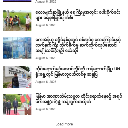
August 6, 2026
လေးမျက်နှာမြို့နယ် ရေကြီးမှုအတွင်း စပါးစိုက်ခင်း
များ ရေနစ်မြုပ်ပျက်စီး
August 6, 2026
ကေအဲန်ယူ ခရိုင်နှစ်ခုတွင် စစ်အုပ်စု လေကြောင်းနှင့်
လက်နက်ကြီး တိုက်ခိုက်မှု ဆက်တိုက်လုပ်ဆောင်၊
အမျိုးသမီး(၁)ဦး သေဆုံး
August 6, 2026
ထိုင်းရောက်မင်းအောင်လှိုင်ကို ဘန်ကောက်မြို့၊ UN
ရုံးရှေ့တွင် မြန်မာလူငယ်တစ်စု ဆန္ဒပြ
August 6, 2026
မြန်မာ အာဏာသိမ်းသမ္မတ ထိုင်းရောက်နေစဥ် အရပ်
ဖက်အဖွဲ့(၁၆)ဖွဲ့ ကန့်ကွက်စာထုတ်
August 6, 2026
Load more