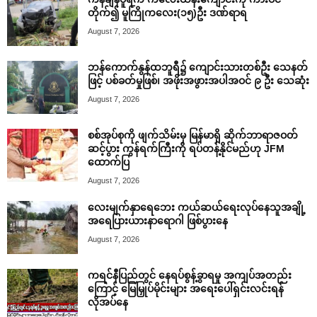
တိုက်၍ မူကြိုကလေး(၁၅)ဦး ဒဏ်ရာရ
August 7, 2026
ဘန်ကောက်နွန်ထဘူရီ၌ ကျောင်းသားတစ်ဦး သေနတ်
ဖြင့် ပစ်ခတ်မှုဖြစ်၊ အဖိုးအဖွားအပါအဝင် ၉ ဦး သေဆုံး
August 7, 2026
စစ်အုပ်စုကို ဖျက်သိမ်းမှ မြန်မာရှိ ဆိုက်ဘာရာဇဝတ်
ဆင့်ပွား ကွန်ရက်ကြီးကို ရပ်တန့်နိုင်မည်ဟု JFM
ထောက်ပြ
August 7, 2026
လေးမျက်နှာရေဘေး ကယ်ဆယ်ရေးလုပ်နေသူအချို့
အရေပြားယားနာရောဂါ ဖြစ်ပွားနေ
August 7, 2026
ကရင်နီပြည်တွင် နေရပ်စွန့်ခွာရမှု အကျပ်အတည်း
ကြောင့် မြေမြှုပ်မိုင်းများ အရေးပေါ်ရှင်းလင်းရန်
လိုအပ်နေ