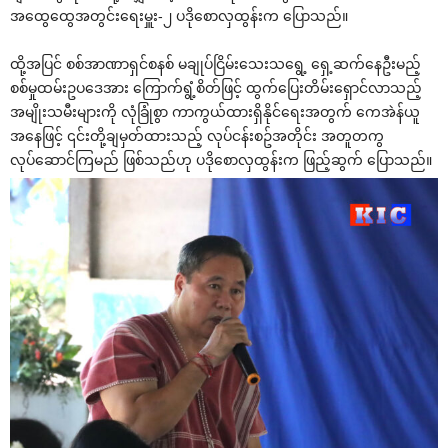
အထွေထွေအတွင်းရေးမှူး-၂ ပဒိုစောလှထွန်းက ပြောသည်။
ထို့အပြင် စစ်အာဏာရှင်စနစ် မချုပ်ငြိမ်းသေးသရွေ့ ရှေ့ဆက်နေဦးမည့်
စစ်မှုထမ်းဥပဒေအား ကြောက်ရွံ့စိတ်ဖြင့် ထွက်ပြေးတိမ်းရှောင်လာသည့်
အမျိုးသမီးများကို လုံခြုံစွာ ကာကွယ်ထားရှိနိုင်ရေးအတွက် ကေအဲန်ယူ
အနေဖြင့် ၎င်းတို့ချမှတ်ထားသည့် လုပ်ငန်းစဥ်အတိုင်း အတူတကွ
လုပ်ဆောင်ကြမည် ဖြစ်သည်ဟု ပဒိုစောလှထွန်းက ဖြည့်ဆွက် ပြောသည်။