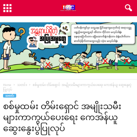
Home
သတင်း
စစ်မှုထမ်း တိမ်းရှောင် အမျိုးသမီးများကာကွယ်ပေးရေး ကေအဲန်ယူ ဆွေးနွေးပွဲ
ပြုလုပ်
သတင်း
စစ်မှုထမ်း တိမ်းရှောင် အမျိုးသမီး
များကာကွယ်ပေးရေး ကေအဲန်ယူ
ဆွေးနွေးပွဲပြုလုပ်