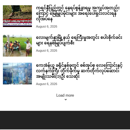
ကရင်နီပြည်တွင် နေရပ်စွန့်ခွာရမှု အကျပ်အတည်း
ကြောင့် မြေမြှုပ်မိုင်းများ အရေးပေါ်ရှင်းလင်းရန်
လိုအပ်နေ
August 6, 2026
လေးမျက်နှာမြို့နယ် ရေကြီးမှုအတွင်း စပါးစိုက်ခင်း
များ ရေနစ်မြုပ်ပျက်စီး
August 6, 2026
ကေအဲန်ယူ ခရိုင်နှစ်ခုတွင် စစ်အုပ်စု လေကြောင်းနှင့်
လက်နက်ကြီး တိုက်ခိုက်မှု ဆက်တိုက်လုပ်ဆောင်၊
အမျိုးသမီး(၁)ဦး သေဆုံး
August 6, 2026
Load more