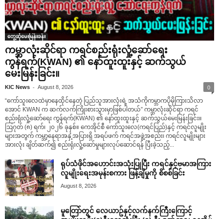
တွေ့ဆုံမေးမြန်းခန်း
ကမ္ဘာလုံးဆိုင်ရာ ကရင်စည်းရုံးလှုံ့ဆော်ရေး
ကွန်ရက်(KWAN) ၏ နော်ထူးထူးနှင့် ဆက်သွယ်
မေးမြန်းခြင်း။
-
KIC News
August 8, 2026
0
“ကော်သူးလေထဲမှာနေထိုင်နေတဲ့ ပြည်သူအားလုံးရဲ့ အသံကိုကမ္ဘာကပိုမိုကြားသိလာ
အောင် KWAN က ဆက်လက်ကြိုးစားသွားမှာဖြစ်ပါတယ်” ကမ္ဘာလုံးဆိုင်ရာ ကရင်
စည်းရုံးလှုံ့ဆော်ရေး ကွန်ရက်(KWAN) ၏ နော်ထူးထူးနှင့် ဆက်သွယ်မေးမြန်းခြင်း။
ဩဂုတ် (၈) ရက်၊ ၂၀၂၆ ခုနှစ်။ ကေအိုင်စီ ကော်သူးလေ(ကရင်ပြည်)နှင့် ကရင်လူမျိုး
များအတွက် ကမ္ဘာ့နေရာအနှံ့အပြားရှိ အရပ်ဖက် ကရင်အဖွဲ့အစည်း၊ ကရင်လူမျိုးများ
အားလုံး ချိတ်ဆက်၍ စည်းရုံးလှုံ့ဆော်မှုများလုပ်ဆောင်ရန် ပြီးခဲ့သည့်...
ရုပ်သံဖိုင်အဟောင်းအသုံးပြုပြီး ကရင်နှင့်ဗမာအကြား
လူမျိုးရေးအမုန်းစကား ဖြန့်ချိမှုကို စိစစ်ခြင်း
August 8, 2026
မူတြော်တွင် လေယာဥ်နှင့်လက်နက်ကြီးကြောင့်