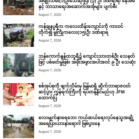
အမျိုးသမီး(၁)ဦးသေဆုံးပြီး (၃) ဦး ဒဏ်ရာရ၊ နေအိမ်
နှင့် ဘာသာရေးအဆောက်အအုံများ ပျက်စီး
August 7, 2026
ကန်ချနပူရီက ကလေးထိန်းကျောင်းကို ကားဝင်
တိုက်၍ မူကြိုကလေး(၁၅)ဦး ဒဏ်ရာရ
August 7, 2026
ဘန်ကောက်နွန်ထဘူရီ၌ ကျောင်းသားတစ်ဦး သေနတ်
ဖြင့် ပစ်ခတ်မှုဖြစ်၊ အဖိုးအဖွားအပါအဝင် ၉ ဦး သေဆုံး
August 7, 2026
စစ်အုပ်စုကို ဖျက်သိမ်းမှ မြန်မာရှိ ဆိုက်ဘာရာဇဝတ်
ဆင့်ပွား ကွန်ရက်ကြီးကို ရပ်တန့်နိုင်မည်ဟု JFM
ထောက်ပြ
August 7, 2026
လေးမျက်နှာရေဘေး ကယ်ဆယ်ရေးလုပ်နေသူအချို့
အရေပြားယားနာရောဂါ ဖြစ်ပွားနေ
August 7, 2026