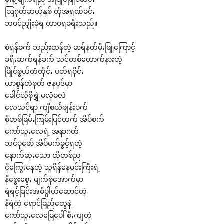
ဩဂုတ်ဆယ့်နှစ် ထိုအရုဏ်ခင်း
ဘဝင်ညှိုးခဲ့ရ ထာဝရခရီးသည်။
စဲရန်ခက် သည်းထန်တဲ့ မာရ်နတ်မိုးဖြူ‌ကြောင့်
ခရီးဆက်ရန်ခက် သင်တစ်‌ထောက်နားတဲ့
မြိုင်စွယ်တံတိုင်း ပတ်ရံဝိုင်း
ယာစွန်တဲစုတ် ဇနပုဒ်မှာ
‌ခေါင်ယိုစိုရွှဲ မလုံမလဲ
‌လေသင့်ရာ ကျီစယ်ဖျန်းပက်
စိုတစ်ခြမ်းကြမ်းပြင်ထက် အိပ်စက်
‌ကော်သူး‌လေရဲ့ အနာဂတ်
သင်ပုံ‌ဖော် အိပ်မက်ခွင့်ရတဲ့
‌နောက်ဆုံး‌သော ထိုတစ်ည
ငို‌ကြွေး‌နေတဲ့ သူရိန်‌နေမင်းကြီးရဲ့
နီ‌စွေး‌စွေး မျက်စုံ‌အောက်မှာ
ရဲရင့်ခြင်းအဓိပ္ပါယ်‌ဆောင်တဲ့
နီရဲတဲ့ ‌ရောင်ခြည်‌တွေနဲ့
‌ကော်သူး‌လေ‌မြေ‌ပေါ် စီးကျတဲ့