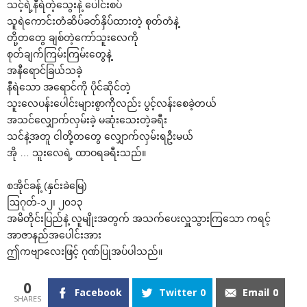
သင့်ရဲ့နီရဲတဲ့‌သွေးနဲ့ ‌ပေါင်းစပ်
သူရဲ‌ကောင်းတံဆိပ်ခတ်နှိပ်ထားတဲ့ စုတ်တံနဲ့
တို့တ‌တွေ ချစ်တဲ့‌ကော်သူး‌လေကို
စုတ်ချက်ကြမ်းကြမ်း‌တွေနဲ့
အနီ‌ရောင်ခြယ်သခဲ့
နီရဲ‌သော အ‌ရောင်ကို ပိုင်ဆိုင်တဲ့
သူး‌လေပန်း‌ပေါင်းများစွာကိုလည်း ပွင့်လန်း‌စေခဲ့တယ်
အသင်‌လျှောက်လှမ်းခဲ့ မဆုံး‌သေးတဲ့ခရီး
သင်နဲ့အတူ ငါတို့တ‌တွေ ‌လျှောက်လှမ်းရဦးမယ်
အို … သူး‌လေရဲ့ ထာဝရခရီးသည်။
စအိုင်ခန့် (နှင်းခဲ‌မြေ)
ဩဂုတ်-၁၂၊ ၂၀၁၃
အမိတိုင်းပြည်နဲ့ လူမျိုးအတွက် အသက်‌ပေးလှူသွားကြ‌သော ကရင့်
အာဇာနည်အ‌ပေါင်းအား
ဤကဗျာ‌လေးဖြင့် ဂုဏ်ပြုအပ်ပါသည်။
0
Facebook
Twitter
0
Email
0