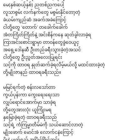
‌မေ(နှစ်ဆယ့်နှစ်) ညတစ်ညက‌ပေါ့
လူသာစွမ်း လက်နက်‌တွေ မစွမ်းနိုင်‌တော့တဲ့
ခဲယမ်းကျည်ဆံ အခက်အခဲ‌ကြောင့်
ငါတို့‌တွေ ‘‌တောက်’ တ‌ခေါက်‌ခေါက်
အံတကြိတ်ကြိတ်နဲ့ အင်းစိန်က‌နေ ဆုတ်ခွါလာခဲ့ရ
ကြာအင်း‌စောင်းရွာမှာ တာဝန်‌တွေခွဲ‌ဝေယူငှ
အ‌ရှေ့‌ဒေါနဆီ ဦးတည်ခရီးသွားခဲ့တဲ့အသင်
ငါတို့‌တွေ ဦးညွှတ်အ‌လေးပြုရင်း
သင့်ကို ထာဝရ နှုတ်ဆက်ခဲ့ရလိမ့်မယ်လို့ မထင်ထားခဲ့တဲ့
တို့မျိုးဇာနည် ထာဝရခရီးသည်။
မမြင်ရက်တဲ့ စန်းလ‌သော်တာ
ကွယ်ပုန်းကာ ‌ကွေး‌ရေး‌ရေးသာ
လျှပ်‌ရောင်‌အောက်မှာ သာခဲ့ရ
တို့‌တွေအားလုံး ယူကြုံးမရ
နှ‌မြောခဲ့ရတဲ့ ထာဝရခရီးသည်
သင့်ရဲ့ ကံကြမ္မာတိမ်မဲကို သယ်‌ဆောင်လာတဲ့
မျိုး‌ဖောက် ‌မောင်အဲ ‌လောက်ငနဲ‌ကြောင့်
မိုးနဲ့ မျက်ရည် အပြိုင်ဖြိုင်ဆင်း