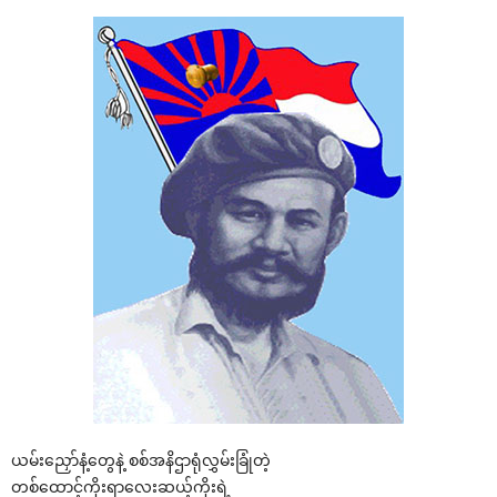
ယမ်း‌ညှော်နံ့‌တွေနဲ့ စစ်အနိဌာရုံလွှမ်းခြုံတဲ့
တစ်‌ထောင့်ကိုးရာ‌လေးဆယ့်ကိုးရဲ့