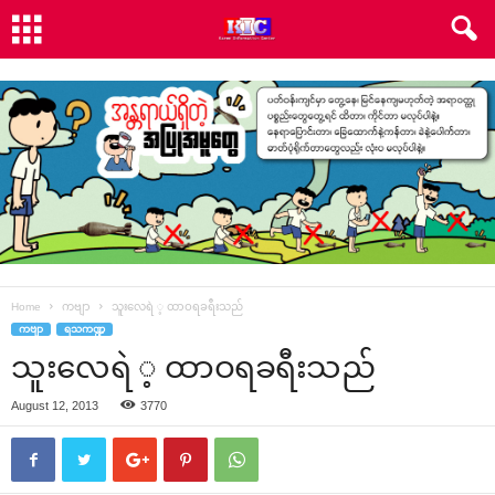
Home
ကဗျာ
သူး‌လေရဲ ့ ထာဝရခရီးသည်
ကဗျာ
ရသကဏ္ဍ
သူး‌လေရဲ ့ ထာဝရခရီးသည်
August 12, 2013
3770