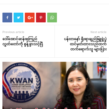
Previous article
Next article
‌ဒေါ်‌အောင်ဆန်းစုကြည်
ပန်းတ‌နော် ရိုးရာချည်ဖြူဖွဲ့ပွဲ
လွှတ်‌တော်ကို စွန့်ခွာသင့်ပြီ
ထင်မှတ်ထားသည်ထက်
တက်‌ရောက်သူ များပြား