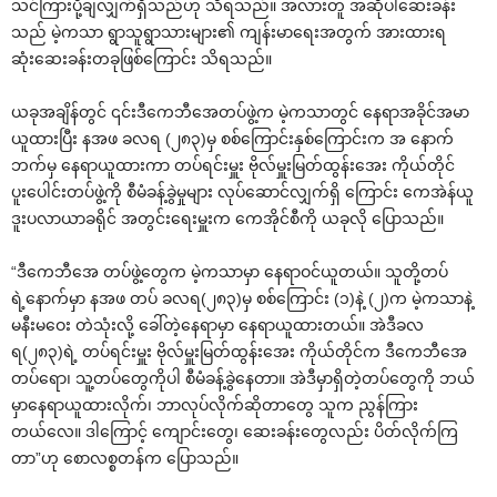
သင်ကြားပို့ချလျှက်ရှိသည်ဟု သိရသည်။ အလားတူ အဆိုပါ‌ဆေးခန်း
သည် မဲ့ကသာ ရွာသူရွာသားများ၏ ကျန်းမာ‌ရေးအတွက် အားထားရ
ဆုံး‌ဆေးခန်းတခုဖြစ်‌ကြောင်း သိရသည်။
ယခုအချိန်တွင် ၎င်းဒီ‌ကေဘီ‌အေတပ်ဖွဲ့က မဲ့ကသာတွင် ‌နေရာအခိုင်အမာ
ယူထားပြီး နအဖ ခလရ (၂၈၃)မှ စစ်‌ကြောင်းနှစ်‌ကြောင်းက အ ‌နောက်
ဘက်မှ ‌နေရာယူထားကာ တပ်ရင်းမှူး ဗိုလ်မှူးမြတ်ထွန်း‌အေး ကိုယ်တိုင်
ပူး‌ပေါင်းတပ်ဖွဲ့ကို စီမံခန့်ခွဲမှုများ လုပ်‌ဆောင်လျှက်ရှိ ‌ကြောင်း ‌ကေအဲန်ယူ
ဒူးပလာယာခရိုင် အတွင်း‌ရေးမှူးက ‌ကေအိုင်စီကို ယခုလို ‌ပြောသည်။
“ဒီ‌ကေဘီ‌အေ တပ်ဖွဲ့‌တွေက မဲ့ကသာမှာ ‌နေရာဝင်ယူတယ်။ သူတို့တပ်
ရဲ့‌နောက်မှာ နအဖ တပ် ခလရ(၂၈၃)မှ စစ်‌ကြောင်း (၁)နဲ့ (၂)က မဲ့ကသာနဲ့
မနီးမ‌ဝေး တဲသုံးလို့ ‌ခေါ်တဲ့‌နေရာမှာ ‌နေရာယူထားတယ်။ အဲဒီခလ
ရ(၂၈၃)ရဲ့ တပ်ရင်းမှူး ဗိုလ်မှူးမြတ်ထွန်း‌အေး ကိုယ်တိုင်က ဒီ‌ကေဘီ‌အေ
တပ်‌ရော၊ သူ့တပ်‌တွေကိုပါ စီမံခန့်ခွဲ‌နေတာ။ အဲဒီမှာရှိတဲ့တပ်‌တွေကို ဘယ်
မှာ‌နေရာယူထားလိုက်၊ ဘာလုပ်လိုက်ဆိုတာ‌တွေ သူက ညွန်ကြား
တယ်‌လေ။ ဒါ‌ကြောင့် ‌ကျောင်း‌တွေ၊ ‌ဆေးခန်း‌တွေလည်း ပိတ်လိုက်ကြ
တာ”ဟု ‌စောလစ္စတန်က ‌ပြောသည်။