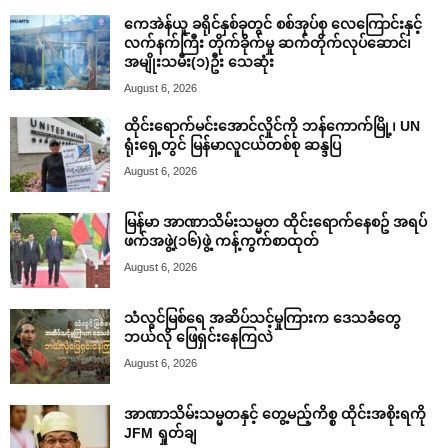
ကေအဲန်ယူ ခရိုင်နှစ်ခုတွင် စစ်အုပ်စု လေကြောင်းနှင့်
လက်နက်ကြီး တိုက်ခိုက်မှု ဆက်တိုက်လုပ်ဆောင်၊
အမျိုးသမီး(၁)ဦး သေဆုံး
August 6, 2026
ထိုင်းရောက်မင်းအောင်လှိုင်ကို ဘန်ကောက်မြို့၊ UN
ရုံးရှေ့တွင် မြန်မာလူငယ်တစ်စု ဆန္ဒပြ
August 6, 2026
မြန်မာ အာဏာသိမ်းသမ္မတ ထိုင်းရောက်နေစဥ် အရပ်
ဖက်အဖွဲ့(၁၆)ဖွဲ့ ကန့်ကွက်စာထုတ်
August 6, 2026
သံလွင်မြစ်ရေ အဆိပ်သင့်မှုကြားက ဒေသခံတွေ
ဘယ်လို ဖြေရှင်းနေကြလဲ
August 6, 2026
အာဏာသိမ်းသမ္မတနှင့် တွေ့မည့်ကိစ္စ ထိုင်းအစိုးရကို
JFM ရှုတ်ချ