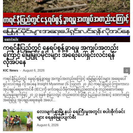
ဆောင်းပါး
ကရင်နီပြည်တွင် နေရပ်စွန့်ခွာရမှု အကျပ်အတည်း
ကြောင့် မြေမြှုပ်မိုင်းများ အရေးပေါ်ရှင်းလင်းရန်
လိုအပ်နေ
-
KIC News
August 6, 2026
0
ကရင်နီပြည်တွင် နေရပ်စွန့်ခွာရမှု အကျပ်အတည်းကြောင့် မြေမြှုပ်မိုင်းများ အရေးပေါ်
ရှင်းလင်းရန် လိုအပ်နေ Insight Myanmar (၆ ဩဂုတ် ၂၀၂၆) ကရင်နီပြည် ကြားကာလ
အုပ်ချုပ်ရေးကောင်စီ (IEC)ကို ဖက်ဒရယ်ဒီမိုကရေစီပြည်ထောင်စု တည်ဆောက်ရေး
ရည်မှန်းချက်ဖြင့် ၂၀၂၃ ခုနှစ် ဇွန်လတွင် တည်ထောင်ခဲ့ပြီး ပြည်နယ်အဆင့် အောက်ခြေ
အခြေပြု အုပ်ချုပ်ရေးစနစ် အပေါ်...
လေးမျက်နှာမြို့နယ် ရေကြီးမှုအတွင်း စပါးစိုက်ခင်း
များ ရေနစ်မြုပ်ပျက်စီး
August 6, 2026