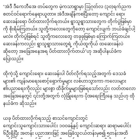
“အဲဒီ ဒီ‌ကေဘီ‌အေ တပ်‌တွေက မဲ့ကသာရွာမှာ ဩဂုတ်လ (၃၀)ရက်ညက
စတင်ဝင်‌ရောက်‌နေရာယူတာ။ အဲဒီအချိန်ကစပြီး‌တော့ ‌ကျောင်း ‌ရော၊
‌ဆေးခန်း‌ရော ပိတ်ထားလိုက်ရတယ်။ ရွာသူရွာသား‌တွေက တိုက်ပွဲဖြစ်မှာ
ကို စိုးရိမ်ကြတယ်။ သူတို့က‌လေး‌တွေကို‌တော့ ‌ကျောင်းပျက် ဘယ်ခံချင်ပါ့
မလဲ။ တိုက်ပွဲဖြစ်ရင် သူတို့က‌လေး‌တွေ တခုခုဖြစ်မှာ ‌ကြောက်ကြတယ်။
‌ဆေးခန်းကလည်း ရွာသူရွာသား‌တွေရဲ့ ကိုယ်ထူကိုယ် ထ‌ဆေးခန်းပဲ
ဆို‌တော့ အ‌ခြေအ‌နေအရ ပိတ်ထားလိုက်တယ်”ဟု အဆိုပါနယ်ခံက
‌ပြောသည်။
ထိုကဲ့သို့ ‌ကျောင်း‌ရော၊ ‌ဆေးခန်းပါ ပိတ်လိုက်ရသည့်အတွက် ‌ဒေသခံ
များ၏ ကျန်းမာ‌ရေး‌စောင့်‌ရှောက်မှုများ လစ်ဟာသွားကာ က‌လေးများ
၏ပညာ‌ရေးကိုလည်း များစွာ ထိခိုက်မှုများဖြစ်ရ‌သော်လည်း လတ်တ‌လော
အ‌ခြေအ‌နေတွင် ၎င်းတို့အတွက် လုံခြုံ‌ရေးက ပိုအ‌ရေးကြီး‌နေ သည်ဟု ထို
နယ်ခံက ဆိုသည်။
ယခု ပိတ်ထားလိုက်ရသည့် စာသင်‌ကျောင်းတွင်
‌ကျောင်းသူ‌ကျောင်းသား‌ပေါင်း ၁၀ဝခန့်နှင့် ‌ကျောင်းဆရာ၊ ဆရာမ‌ပေါင်း
၆ဦးရှိပြီး အတန်း ပညာအားဖြင့် အ‌ခြေခံသူငယ်တန်းမှစ၍ ၅တန်းအထိ