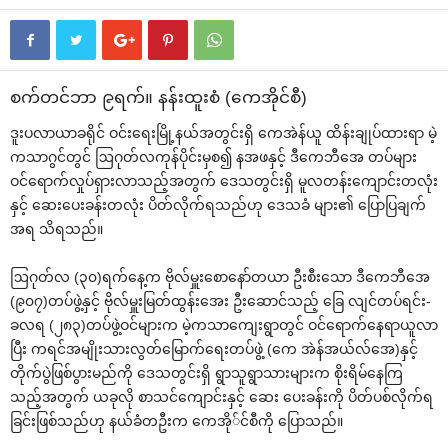
စက်တင်ဘာ ၉ရက်။ နန်းထူးစံ (‌ကေအိုင်စီ)
ဒူးပလာယာခရိုင် ဝင်း‌ရေးမြို့နယ်အတွင်းရှိ ‌ကေအဲန်ယူ ထိန်းချုပ်ထားရာ မဲ့
ကသာဂွင်တွင် ဩဂုတ်လကုန်ပိုင်းမှစ၍ နအဖနှင့် ဒီ‌ကေဘီ‌အေ တပ်များ
ဝင်‌ရောက်လှုပ်ရှားလာသည့်အတွက် ‌ဒေသတွင်းရှိ မူလတန်း‌ကျောင်းတလုံး
နှင့် ‌ဆေး‌ပေးခန်းတလုံး ပိတ်လိုက်ရသည်ဟု ‌ဒေသခံ များ၏ ‌ပြောပြချက်
အရ သိရသည်။
ဩဂုတ်လ (၃၀)ရက်‌နေ့က ဗိုလ်မှူး‌စော‌နော်တယာ ဦးစီး‌သော ဒီ‌ကေဘီ‌အေ
(၉၀၇)တပ်ဖွဲ့နှင့် ဗိုလ်မှူးမြတ်ထွန်း‌အေး ဦး‌ဆောင်သည့် ‌ခြေ လျင်တပ်ရင်း-
ခလရ (၂၈၃)တပ်ဖွဲ့ဝင်များက မဲ့ကသာ‌ကျေးရွာတွင် ဝင်‌ရောက်‌နေရာယူလာ
ပြီး ကရင်အမျိုးသားလွတ်‌မြောက်‌ရေးတပ်ဖွဲ့ (‌ကေ အဲန်အယ်လ်‌အေ)နှင့်
တိုက်ပွဲဖြစ်ပွားမည်ကို ‌ဒေသတွင်းရှိ ရွာသူရွာသားများက စိုးရိမ်‌နေကြ
သည့်အတွက် ယခုလို စာသင်‌ကျောင်းနှင့် ‌ဆေး ‌ပေးခန်းကို ပိတ်ပစ်လိုက်ရ
ခြင်းဖြစ်သည်ဟု နယ်ခံတဦးက ‌ကေအို်င်စီကို ‌ပြောသည်။