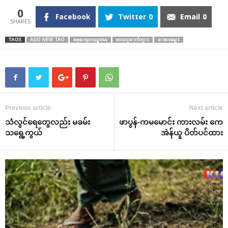
0
Facebook
Twitter
0
Email
0
TAGS
ADD NEW TAG
စစ္ေရးလႈပ္ရွားမႈ
စာသင္ေက်ာင္း
ေဆးခန္း
Previous article
Next article
သံလွင်‌ရေ‌တွေလည်း မခမ်း
ဖာပွန်-ကမ‌မောင်း ကားလမ်း ‌ကေ
သ‌ရွေ့ကွယ်
အဲန်ယူ ပိတ်ပင်ထား