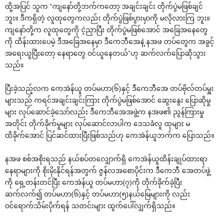
ထို့အပြင် သူက “ကျ‌နော်တို့ဘက်က‌တော့ အချင်းချင်း တိုက်ပွဲမဖြစ်ချင်
ဘူး။ ဒီကရှိတဲ့ လူထု‌တွေကလည်း တိုက်ပွဲဖြစ်ပွားမှာကို မလိုလားကြ ဘူး။
ကျ‌နော်တို့က လူထု‌တွေကို ငဲ့ညှာပြီး တိုက်ပွဲမဖြစ်‌အောင် အ‌ခြေအ‌နေ‌တွေ
ကို ထိန်းထား‌ပေမဲ့ ဒီအ‌ခြေအ‌နေမှာ ဒီ‌ကေဘီ‌အေနဲ့ နအဖ တပ်‌တွေက အခွင့်
အ‌ရေးယူပြီး‌တော့ ‌နေရာ‌တွေ ဝင်ယူ‌နေတယ်”ဟု ဆက်လက်‌ပြောဆိုသွား
သည်။
ပြီးခဲ့သည့်လက ‌ကေအဲန်ယူ တပ်မဟာ(၆)နှင့် ဒီ‌ကေဘီ‌အေ တပ်ဗိုလ်တပ်မှူး
များသည် ကရင်အချင်းချင်းကြား တိုက်ပွဲမဖြစ်‌အောင် ‌ဆွေး‌နွေး ‌ပြောဆိုမှု
များ လုပ်‌ဆောင်ခဲ့‌သော်လည်း ဒီ‌ကေဘီ‌အေအဖွဲ့က နအဖ၏ ညွန်ကြားမှု
အတိုင်း တိုက်ခိုက်မှုများ လုပ်‌ဆောင်လာပါက ‌ဒေသခံလူ ထုများ မ
ထိခိုက်‌အောင် ပြင်ဆင်ထားပြီးဖြစ်သည်ဟု ‌ကေအဲန်ယူဘက်က ‌ပြောသည်။
နအဖ စစ်အစိုးရသည် နယ်စပ်တ‌လျှောက်ရှိ ‌ကေအဲန်ယူထိန်းချုပ်ထားရာ
‌နေရာများကို စိုးမိုးနိုင်ရန်အတွက် ဇွန်လအ‌စောပိုင်းက ဒီ‌ကေဘီ ‌အေတပ်ဖွဲ့
ကို ‌ရှေ့တန်းတင်ပြီး ‌ကေအဲန်ယူ တပ်မဟာ(၇)ကို တိုက်ခိုက်ခဲ့ပြီး
ဆက်လက်၍ တပ်မဟာ(၆)နှင့် တပ်မဟာ(၅)နယ်‌မြေများကို လည်း
ဝင်‌ရောက်သိမ်းပိုက်ရန် သတင်းများ ထွက်‌ပေါ်လျှက်ရှိသည်။