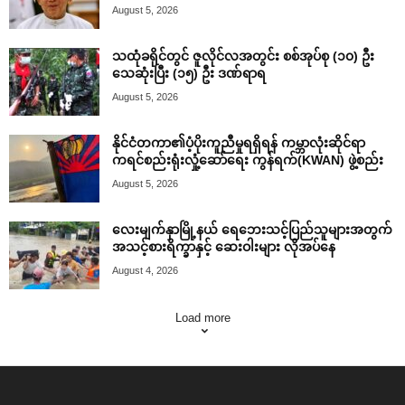
August 5, 2026
သထုံခရိုင်တွင် ဇူလိုင်လအတွင်း စစ်အုပ်စု (၁၀) ဦး
သေဆုံးပြီး (၁၅) ဦး ဒဏ်ရာရ
August 5, 2026
နိုင်ငံတကာ၏ပံ့ပိုးကူညီမှုရရှိရန် ကမ္ဘာလုံးဆိုင်ရာ
ကရင်စည်းရုံးလှုံ့ဆော်ရေး ကွန်ရက်(KWAN) ဖွဲ့စည်း
August 5, 2026
လေးမျက်နှာမြို့နယ် ရေဘေးသင့်ပြည်သူများအတွက်
အသင့်စားရိက္ခာနှင့် ဆေးဝါးများ လိုအပ်နေ
August 4, 2026
Load more