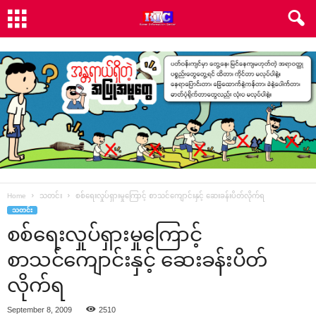
Home
သတင်း
စစ်‌ရေးလှုပ်ရှားမှု‌ကြောင့် စာသင်‌ကျောင်းနှင့် ‌ဆေးခန်းပိတ်လိုက်ရ
သတင်း
စစ်‌ရေးလှုပ်ရှားမှု‌ကြောင့်
စာသင်‌ကျောင်းနှင့် ‌ဆေးခန်းပိတ်
လိုက်ရ
September 8, 2009
2510