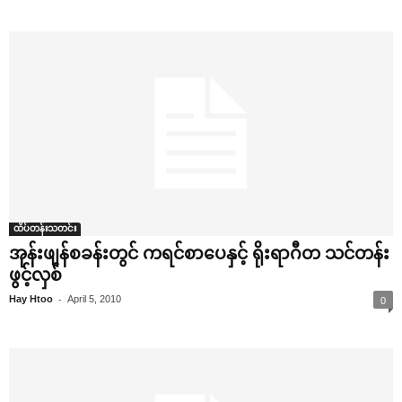
ထိပ်တန်းသတင်း
အုန်းဖျန်စခန်းတွင် ကရင်စာ‌ပေနှင့် ရိုးရာဂီတ သင်တန်း
ဖွင့်လှစ်
-
Hay Htoo
April 5, 2010
0