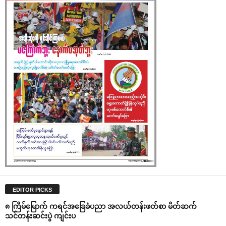
EDITOR PICKS
၈ ကြိမ်‌မြောက် ကရင်အ‌ခြေခံပညာ အလယ်တန်းဖတ်စာ မိတ်ဆက်
သင်တန်းဆင်းပွဲ ကျင်းပ