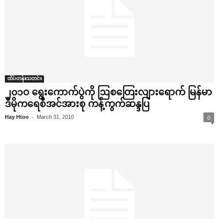
ထိပ်တန်းသတင်း
၂၀၁ဝ ‌ရွေး‌ကောက်ပွဲကို ဩစ‌တြေးလျား‌ရောက် မြန်မာ
ဒီမိုက‌ရေစီအင်အားစု ကန့်ကွက်ဆန္ဒပြ
-
Hay Htoo
March 31, 2010
0