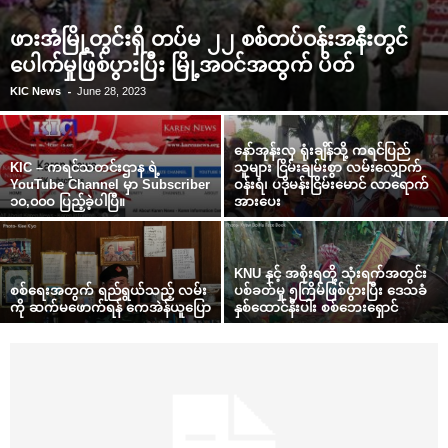
ဖားအံမြို့တွင်းရှိ တပ်မ ၂၂ စစ်တပ်ဝန်းအနီးတွင်
ပေါက်မှုဖြစ်ပွားပြီး မြို့အဝင်အထွက် ပိတ်
-
KIC News
June 28, 2023
‌နော်အုန်းလှ ရုံးချိန်သို့ ကရင်ပြည်
KIC – ကရင်သတင်းဌာန ရဲ့
သူများ ငြိမ်းချမ်းစွာ လမ်း‌လျှောက်
YouTube Channel မှာ Subscriber
ဝန်းရံ၊ ပဒိုမန်းငြိမ်း‌မောင် လာ‌ရောက်
၁၀,၀၀ဝ ပြည့်ခဲ့ပါပြီ။
အား‌ပေး
KNU နှင့် အစိုးရတို့ သုံးရက်အတွင်း
စစ်‌ရေးအတွက် ရည်ရွယ်သည့် လမ်း
ပစ်ခတ်မှု ၅ကြိမ်ဖြစ်ပွားပြီး ‌ဒေသခံ
ကို ဆက်မ‌ဖောက်ရန် ‌ကေအဲန်ယူ‌ပြော
နှစ်‌ထောင်နီးပါး စစ်‌ဘေး‌ရှောင်