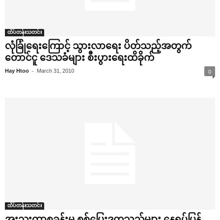
ထိပ်တန်းသတင်း
လုံခြုံ‌ရေး‌ကြောင့် သွားလာ‌ရေး ပိတ်သည့်အတွက်
‌တောင်ငူ ‌ဒေသခံများ စီးပွား‌ရေးထိခိုက်
-
Hay Htoo
March 31, 2010
0
ထိပ်တန်းသတင်း
အူးသူးထာ့စခန်းမှ စစ်‌ပြေးဒုက္ခသည်များ ‌နေရပ်ပြန်