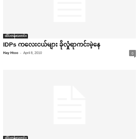
ထိပ်တန်းသတင်း
IDPs က‌လေးငယ်များ ခိုလှုံရာကင်းမဲ့‌နေ
-
Hay Htoo
April 8, 2010
0
ထိပ်တန်းသတင်း