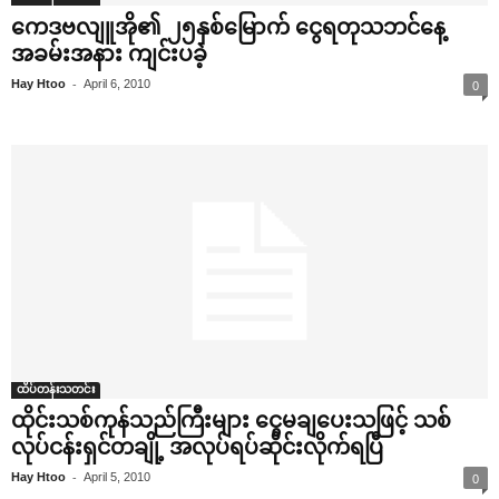
‌ကေဒဗလျူအို၏ ၂၅နှစ်‌မြောက် ‌ငွေရတုသဘင်‌နေ့
အခမ်းအနား ကျင်းပခဲ့
-
Hay Htoo
April 6, 2010
0
ထိပ်တန်းသတင်း
ထိုင်းသစ်ကုန်သည်ကြီးများ ‌ငွေမချ‌ပေးသဖြင့် သစ်
လုပ်ငန်းရှင်တချို့ အလုပ်ရပ်ဆိုင်းလိုက်ရပြီ
-
Hay Htoo
April 5, 2010
0