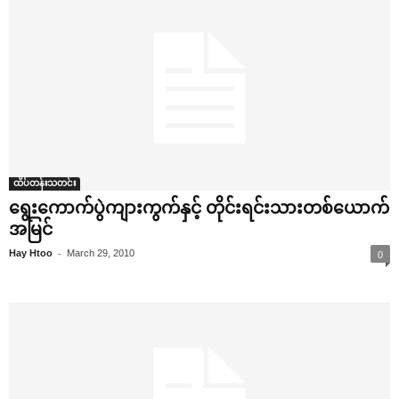
ထိပ်တန်းသတင်း
‌ရွေး‌ကောက်ပွဲကျားကွက်နှင့် တိုင်းရင်းသားတစ်‌ယောက်
အမြင်
-
Hay Htoo
March 29, 2010
0