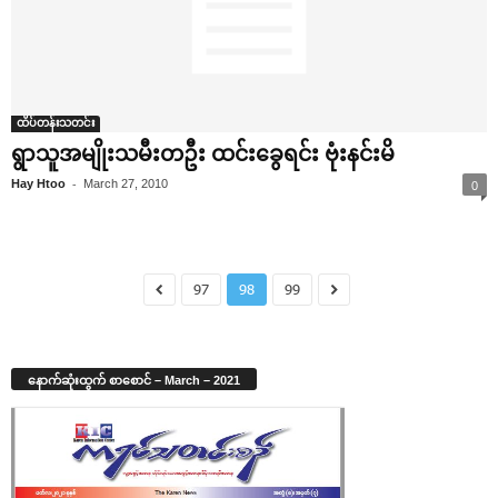
ထိပ်တန်းသတင်း
ရွာသူအမျိုးသမီးတဦး ထင်း‌ခွေရင်း ဗုံးနင်းမိ
-
Hay Htoo
March 27, 2010
0
97
98
99
နောက်ဆုံးထွက် စာစောင် – March – 2021