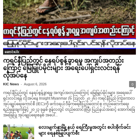
ဆောင်းပါး
ကရင်နီပြည်တွင် နေရပ်စွန့်ခွာရမှု အကျပ်အတည်း
ကြောင့် မြေမြှုပ်မိုင်းများ အရေးပေါ်ရှင်းလင်းရန်
လိုအပ်နေ
-
KIC News
August 6, 2026
0
ကရင်နီပြည်တွင် နေရပ်စွန့်ခွာရမှု အကျပ်အတည်းကြောင့် မြေမြှုပ်မိုင်းများ အရေးပေါ်
ရှင်းလင်းရန် လိုအပ်နေ Insight Myanmar (၆ ဩဂုတ် ၂၀၂၆) ကရင်နီပြည် ကြားကာလ
အုပ်ချုပ်ရေးကောင်စီ (IEC)ကို ဖက်ဒရယ်ဒီမိုကရေစီပြည်ထောင်စု တည်ဆောက်ရေး
ရည်မှန်းချက်ဖြင့် ၂၀၂၃ ခုနှစ် ဇွန်လတွင် တည်ထောင်ခဲ့ပြီး ပြည်နယ်အဆင့် အောက်ခြေ
အခြေပြု အုပ်ချုပ်ရေးစနစ် အပေါ်...
လေးမျက်နှာမြို့နယ် ရေကြီးမှုအတွင်း စပါးစိုက်ခင်း
များ ရေနစ်မြုပ်ပျက်စီး