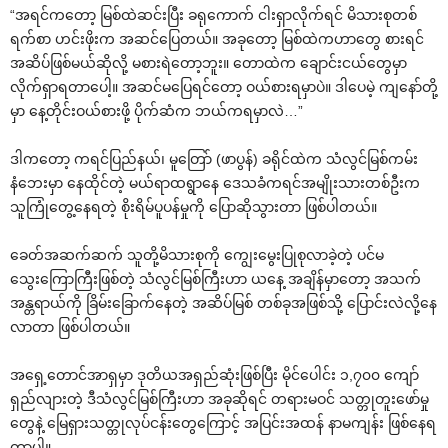
“အရင်ကတော့ မြစ်ထဲဆင်းပြီး ခရုကောက် ငါးရှာလိုက်ရင် မိသားစုတစ်
ရက်စာ ဟင်းဖိုးက အဆင်ပြေတယ်။ အခုတော့ မြစ်ထဲကဟာတွေ စားရင်
အဆိပ်ဖြစ်မယ်ဆိုလို့ မစားရဲတော့ဘူး။ တောထဲက ချောင်းငယ်တွေမှာ
လိုက်ရှာရတာပေါ့။ အဆင်မပြေရင်တော့ ဝယ်စားရမှာပဲ။ ဒါပေမဲ့ ကျနော်တို့
မှာ နေ့တိုင်းဝယ်စားဖို့ ပိုက်ဆံက ဘယ်ကရမှာလဲ…”
ဒါကတော့ ကရင်ပြည်နယ်၊ မူတြော် (ဖာပွန်) ခရိုင်ထဲက သံလွင်မြစ်ကမ်း
နံဘေးမှာ နေထိုင်တဲ့ မယ်ရာထရွာနေ ဒေသခံကရင်အမျိုးသားတစ်ဦးက
သူကြုံတွေ့နေရတဲ့ စိုးရိမ်ပူပန်မှုကို ပြောဆိုသွားတာ ဖြစ်ပါတယ်။
ခေတ်အဆက်ဆက် သူတို့မိသားစုကို ကျွေးမွေးပြုစုလာခဲ့တဲ့ ပင်မ
သွေးကြောကြီးဖြစ်တဲ့ သံလွင်မြစ်ကြီးဟာ ယနေ့ အချိန်မှာတော့ အသက်
အန္တရာယ်ကို ခြိမ်းခြောက်နေတဲ့ အဆိပ်မြစ် တစ်ခုအဖြစ်သို့ ပြောင်းလဲလို့နေ
လာတာ ဖြစ်ပါတယ်။
အရှေ့တောင်အာရှမှာ ဒုတိယအရှည်ဆုံးဖြစ်ပြီး မိုင်ပေါင်း ၁,၇၀၀ ကျော်
ရှည်လျားတဲ့ ဒီသံလွင်မြစ်ကြီးဟာ အခုဆိုရင် တရားမဝင် သတ္တုတူးဖော်မှု
တွေနဲ့ မြေရှားသတ္တုလုပ်ငန်းတွေကြောင့် အပြင်းအထန် နာမကျန်း ဖြစ်နေရ
တာပါ။