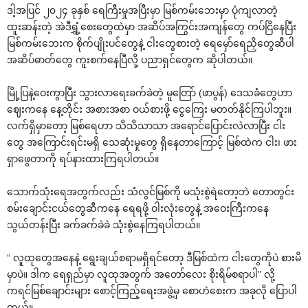
ဒါ့အပြင် ၂၀၂၄ ခုနှစ် ရေကြီးမှုအပြီးမှာ မြစ်ကမ်းဘေးမှာ ပုံကျလာတဲ့
ထူးဆန်းတဲ့ အဲဒီရွှံ့စေးတွေထဲမှာ အဆိပ်အကြွင်းအကျန်တွေ ကပ်ငြိနေပြီး
မြစ်ကမ်းဘေးက စိုက်ပျိုးပင်တွေနဲ့ ငါးတွေစားတဲ့ ရေမှော်ရေညှိတွေဆီပါ
အဆိပ်ဓာတ်တွေ ကူးစက်နေပြီလို့ ပညာရှင်တွေက ဆိုပါတယ်။
မြို့ပြနဲ့ဝေးကွာပြီး သွားလာရေးခက်ခဲတဲ့ မူတြော် (ဖာပွန်) ဒေသခံတွေဟာ
ဈေးကနေ နေ့တိုင်း အစားအစာ ဝယ်စားဖို့ ငွေကြေး မတတ်နိုင်ကြပါဘူး။
လက်ရှိမှာတော့ မြစ်ရေဟာ သိသိသာသာ အရောင်ပြောင်းလဲလာပြီး ငါး
တွေ အကြောင်းရင်းမရှိ သေဆုံးမှုတွေ ရှိနေတာကြောင့် မြစ်ထဲက ငါး၊ ဖား
ရှာဖွေတာကို ရပ်နားထားကြရပါတယ်။
သောက်သုံးရေအတွက်လည်း သံလွင်မြစ်ကို မသုံးစွဲရဲတော့ဘဲ တောတွင်း
စမ်းချောင်းငယ်တွေဆီကနေ ရေရဖို့ ဝါးလုံးတွေနဲ့ အဝေးကြီးကနေ
သွယ်တန်းပြီး ခက်ခက်ခဲခဲ သုံးစွဲနေကြရပါတယ်။
“ လူထုတွေအနေနဲ့ ရွေးချယ်စရာမရှိရင်တော့ ဒီမြစ်ထဲက ငါးတွေကိုပဲ စားမိ
မှာပဲ။ ဒါက ရေရှည်မှာ လူထုအတွက် အတော်လေး စိုးရိမ်စရာပါ” လို့
ကရင်မြစ်ချောင်းများ စောင့်ကြည့်ရေးအဖွဲ့မှ စောဟဲစေးက အခုလို ပြောပါ
တယ်။