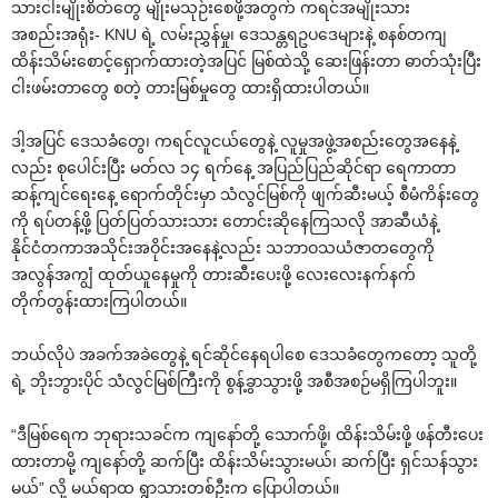
သားငါးမျိုးစိတ်တွေ မျိုးမသုဉ်းစေဖို့အတွက် ကရင်အမျိုးသား
အစည်းအရုံး- KNU ရဲ့ လမ်းညွှန်မှု၊ ဒေသန္တရဥပဒေများနဲ့ စနစ်တကျ
ထိန်းသိမ်းစောင့်ရှောက်ထားတဲ့အပြင် မြစ်ထဲသို့ ဆေးဖြန်းတာ ဓာတ်သုံးပြီး
ငါးဖမ်းတာတွေ စတဲ့ တားမြစ်မှုတွေ ထားရှိထားပါတယ်။
ဒါ့အပြင် ဒေသခံတွေ၊ ကရင်လူငယ်တွေနဲ့ လူမှုအဖွဲ့အစည်းတွေအနေနဲ့
လည်း စုပေါင်းပြီး မတ်လ ၁၄ ရက်နေ့ အပြည်ပြည်ဆိုင်ရာ ရေကာတာ
ဆန့်ကျင်ရေးနေ့ ရောက်တိုင်းမှာ သံလွင်မြစ်ကို ဖျက်ဆီးမယ့် စီမံကိန်းတွေ
ကို ရပ်တန့်ဖို့ ပြတ်ပြတ်သားသား တောင်းဆိုနေကြသလို အာဆီယံနဲ့
နိုင်ငံတကာအသိုင်းအဝိုင်းအနေနဲ့လည်း သဘာဝသယံဇာတတွေကို
အလွန်အကျွံ ထုတ်ယူနေမှုကို တားဆီးပေးဖို့ လေးလေးနက်နက်
တိုက်တွန်းထားကြပါတယ်။
ဘယ်လိုပဲ အခက်အခဲတွေနဲ့ ရင်ဆိုင်နေရပါစေ ဒေသခံတွေကတော့ သူတို့
ရဲ့ ဘိုးဘွားပိုင် သံလွင်မြစ်ကြီးကို စွန့်ခွာသွားဖို့ အစီအစဉ်မရှိကြပါဘူး။
“ဒီမြစ်ရေက ဘုရားသခင်က ကျနော်တို့ သောက်ဖို့၊ ထိန်းသိမ်းဖို့ ဖန်တီးပေး
ထားတာမို့ ကျနော်တို့ ဆက်ပြီး ထိန်းသိမ်းသွားမယ်၊ ဆက်ပြီး ရှင်သန်သွား
မယ်” လို့ မယ်ရာထ ရွာသားတစ်ဦးက ပြောပါတယ်။