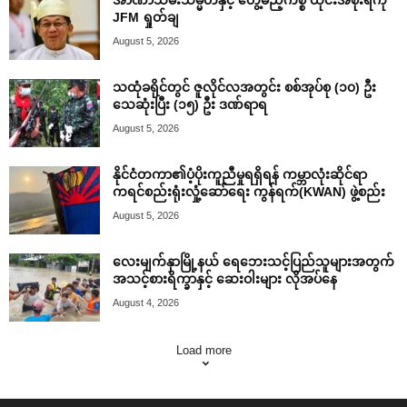
JFM ရှုတ်ချ
August 5, 2026
သထုံခရိုင်တွင် ဇူလိုင်လအတွင်း စစ်အုပ်စု (၁၀) ဦး
သေဆုံးပြီး (၁၅) ဦး ဒဏ်ရာရ
August 5, 2026
နိုင်ငံတကာ၏ပံ့ပိုးကူညီမှုရရှိရန် ကမ္ဘာလုံးဆိုင်ရာ
ကရင်စည်းရုံးလှုံ့ဆော်ရေး ကွန်ရက်(KWAN) ဖွဲ့စည်း
August 5, 2026
လေးမျက်နှာမြို့နယ် ရေဘေးသင့်ပြည်သူများအတွက်
အသင့်စားရိက္ခာနှင့် ဆေးဝါးများ လိုအပ်နေ
August 4, 2026
Load more