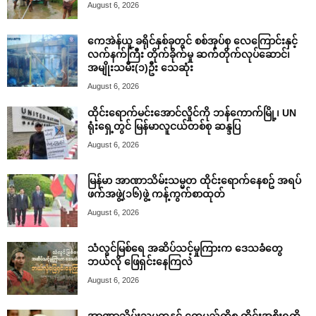
August 6, 2026
ကေအဲန်ယူ ခရိုင်နှစ်ခုတွင် စစ်အုပ်စု လေကြောင်းနှင့်
လက်နက်ကြီး တိုက်ခိုက်မှု ဆက်တိုက်လုပ်ဆောင်၊
အမျိုးသမီး(၁)ဦး သေဆုံး
August 6, 2026
ထိုင်းရောက်မင်းအောင်လှိုင်ကို ဘန်ကောက်မြို့၊ UN
ရုံးရှေ့တွင် မြန်မာလူငယ်တစ်စု ဆန္ဒပြ
August 6, 2026
မြန်မာ အာဏာသိမ်းသမ္မတ ထိုင်းရောက်နေစဥ် အရပ်
ဖက်အဖွဲ့(၁၆)ဖွဲ့ ကန့်ကွက်စာထုတ်
August 6, 2026
သံလွင်မြစ်ရေ အဆိပ်သင့်မှုကြားက ဒေသခံတွေ
ဘယ်လို ဖြေရှင်းနေကြလဲ
August 6, 2026
အာဏာသိမ်းသမ္မတနှင့် တွေ့မည့်ကိစ္စ ထိုင်းအစိုးရကို