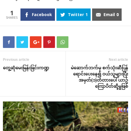
1
Facebook
Twitter
1
Email
0
Previous article
Next article
တွေ့ဆုံမေးမြန်းခြင်းကဏ္ဍ
မဲဆောက်ဘက်မှ စက်သုံးဆီပြန်
ရောင်းပေးနေ၍ ဝယ်သူများပြီး
အမှတ်(၁)တံတားပေါ် ယာဥ်
ကြောပိတ်ဆို့မှုဖြစ်