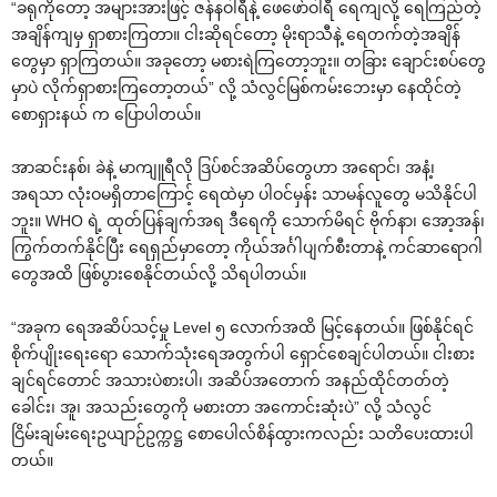
“ခရုကိုတော့ အများအားဖြင့် ဇန်နဝါရီနဲ့ ဖေဖော်ဝါရီ ရေကျလို့ ရေကြည်တဲ့
အချိန်ကျမှ ရှာစားကြတာ။ ငါးဆိုရင်တော့ မိုးရာသီနဲ့ ရေတက်တဲ့အချိန်
တွေမှာ ရှာကြတယ်။ အခုတော့ မစားရဲကြတော့ဘူး။ တခြား ချောင်းစပ်တွေ
မှာပဲ လိုက်ရှာစားကြတော့တယ်” လို့ သံလွင်မြစ်ကမ်းဘေးမှာ နေထိုင်တဲ့
စောရှားနယ် က ပြောပါတယ်။
အာဆင်းနစ်၊ ခဲနဲ့ မာကျူရီလို ဒြပ်စင်အဆိပ်တွေဟာ အရောင်၊ အနံ့၊
အရသာ လုံးဝမရှိတာကြောင့် ရေထဲမှာ ပါဝင်မှန်း သာမန်လူတွေ မသိနိုင်ပါ
ဘူး။ WHO ရဲ့ ထုတ်ပြန်ချက်အရ ဒီရေကို သောက်မိရင် ဗိုက်နာ၊ အော့အန်၊
ကြွက်တက်နိုင်ပြီး ရေရှည်မှာတော့ ကိုယ်အင်္ဂါပျက်စီးတာနဲ့ ကင်ဆာရောဂါ
တွေအထိ ဖြစ်ပွားစေနိုင်တယ်လို့ သိရပါတယ်။
“အခုက ရေအဆိပ်သင့်မှု Level ၅ လောက်အထိ မြင့်နေတယ်။ ဖြစ်နိုင်ရင်
စိုက်ပျိုးရေးရော သောက်သုံးရေအတွက်ပါ ရှောင်စေချင်ပါတယ်။ ငါးစား
ချင်ရင်တောင် အသားပဲစားပါ၊ အဆိပ်အတောက် အနည်ထိုင်တတ်တဲ့
ခေါင်း၊ အူ၊ အသည်းတွေကို မစားတာ အကောင်းဆုံးပဲ” လို့ သံလွင်
ငြိမ်းချမ်းရေးဥယျာဉ်ဥက္ကဋ္ဌ စောပေါလ်စိန်ထွားကလည်း သတိပေးထားပါ
တယ်။