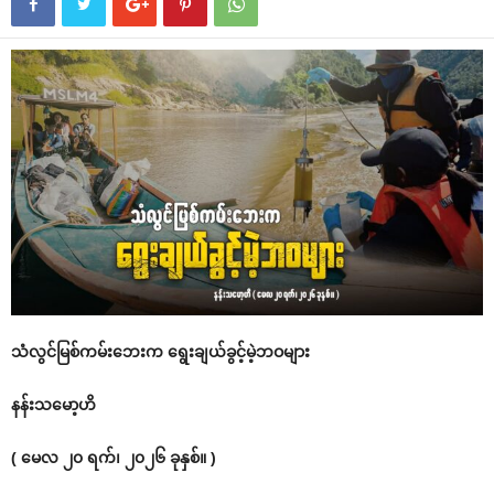
သံလွင်မြစ်ကမ်းဘေးက ရွေးချယ်ခွင့်မဲ့ဘဝများ
နန်းသမော့ဟိ
( မေလ ၂၀ ရက်၊ ၂၀၂၆ ခုနှစ်။ )