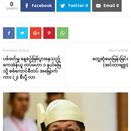
0
Facebook
Twitter
0
Email
0
Previous article
Next article
ပစ်ခတ်မှု ‌နေ့စဉ်ဖြစ်ပွား‌နေသည့်
‌တွေ့ဆုံ‌မေးမြန်းခြင်း
‌ကေအဲန်ယူ တပ်မဟာ ၁ နယ်‌မြေ
(အင်တာဗျူး)
သို့ စစ်‌ကောင်စီတပ် အ‌မြှောက်
ကား (၂) စီးပို့ လာ