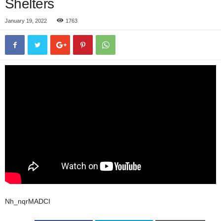
Shelters
January 19, 2022
1763
Nh_nqrMADCI