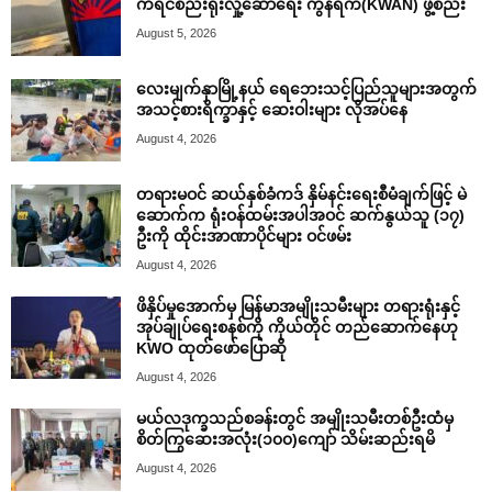
ကရင်စည်းရုံးလှုံ့ဆော်ရေး ကွန်ရက်(KWAN) ဖွဲ့စည်း
August 5, 2026
လေးမျက်နှာမြို့နယ် ရေဘေးသင့်ပြည်သူများအတွက်
အသင့်စားရိက္ခာနှင့် ဆေးဝါးများ လိုအပ်နေ
August 4, 2026
တရားမဝင် ဆယ်နှစ်ခံကဒ် နှိမ်နင်းရေးစီမံချက်ဖြင့် မဲ
ဆောက်က ရုံးဝန်ထမ်းအပါအဝင် ဆက်နွယ်သူ (၁၇)
ဦးကို ထိုင်းအာဏာပိုင်များ ဝင်ဖမ်း
August 4, 2026
ဖိနှိပ်မှုအောက်မှ မြန်မာအမျိုးသမီးများ တရားရုံးနှင့်
အုပ်ချုပ်ရေးစနစ်ကို ကိုယ်တိုင် တည်ဆောက်နေဟု
KWO ထုတ်ဖော်ပြောဆို
August 4, 2026
မယ်လဒုက္ခသည်စခန်းတွင် အမျိုးသမီးတစ်ဦးထံမှ
စိတ်ကြွဆေးအလုံး(၁၀၀)ကျော် သိမ်းဆည်းရမိ
August 4, 2026