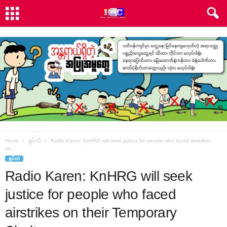
Home
ရုပ်သံ
Radio Karen: KnHRG will seek justice for people who faced airstrikes
on...
ရုပ်သံ
Radio Karen: KnHRG will seek
justice for people who faced
airstrikes on their Temporary