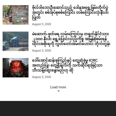
ဗိုလ်ဒါဘောဦးဆောင်သည့် ဒေါနအရှေ့ခြမ်းတိုက်ပွဲ
အတွင်း စစ်အုပ်စုစစ်ကြောင်း တစ်ကြောင်းလုံးနီးပါး
ပြုတ်
August 3, 2026
မဲဆောက်-ဖုတ်ဖရ လမ်းကြောင်းမှ တရုတ်နိုင်ငံသား
၂,၀၀၀ နီးပါး ရွှေ့ပြောင်းသည့်ကိစ္စ အမြန်စုံစမ်းရန်
ထိုင်းအစိုးရကို လွှတ်တော်အမတ်ဟောင်း တိုက်တွန်း
August 3, 2026
ဒေါ်အောင်ဆန်းစုကြည်နှင့် တွေ့ဆုံခဲ့မှု ICRC
အတည်ပြု၊ တွေ့ရှိချက်ကို သက်ဆိုင်ရာဖြင့်သာ
သီးသန့်ဆွေးနွေးမည်ဟု ဆို
August 3, 2026
Load more