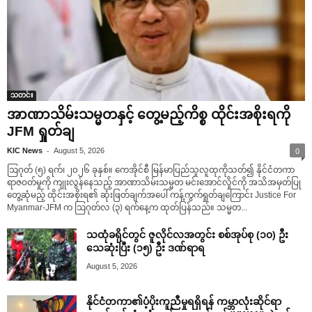
သတင်း
အာဏာသိမ်းသမ္မတနှင့် တွေ့မည့်ကိစ္စ ထိုင်းအစိုးရကို
JFM ရှုတ်ချ
-
KIC News
August 5, 2026
0
ဩဂုတ် (၅) ရက်၊ ၂၀၂၆ ခုနှစ်။ ကေအိုင်စီ မြန်မာပြည်သူလူထုကိုသတ်၍ နိုင်ငံတကာ
ရာဇဝတ်မှုကို ကျုးလွန်နေသည့် အာဏာသိမ်းသမ္မတ မင်းအောင်လှိုင်ကို အသိအမှတ်ပြု
တွေ့ဆုံမည့် ထိုင်းအစိုးရ၏ ဆုံးဖြတ်ချက်အပေါ် ကန့်ကွက်ရှုတ်ချကြောင်း Justice For
Myanmar-JFM က ဩဂုတ်လ (၃) ရက်နေ့က ထုတ်ပြန်သည်။ သမ္မတ...
သထုံခရိုင်တွင် ဇူလိုင်လအတွင်း စစ်အုပ်စု (၁၀) ဦး
သေဆုံးပြီး (၁၅) ဦး ဒဏ်ရာရ
August 5, 2026
နိုင်ငံတကာ၏ပံ့ပိုးကူညီမှုရရှိရန် ကမ္ဘာလုံးဆိုင်ရာ