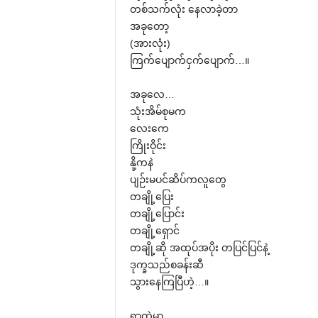
တစ်သက်လုံး ‌နေလာခဲ့တာ
အခု‌တော့
(အားလုံး)
ကြက်‌ပျောက်ငှက်‌ပျောက်…။
အခု‌လေ…
သုံးအိမ်စုမက
‌လေး‌ကေ
ကြိုးဝိုင်း
နို့ကနဲ
ပျဉ်းမပင်ဆိပ်ကလူ‌တွေ
တချို့‌ပြေး
တချို့‌ပြောင်း
တချို့‌ရှောင်
တချို့ဆို အထုပ်အပိုး တပြင်ပြင်နဲ့
ဒုက္ခသည်စခန်းဆီ
သွား‌နေကြပြီဟဲ့…။
ရွာထဲမှာ