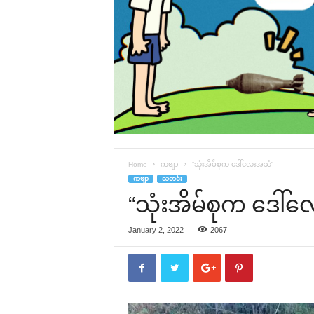
Home
ကဗျာ
“သုံးအိမ်စုက ‌ဒေါ်‌လေးအသံ”
ကဗျာ
သတင်း
“သုံးအိမ်စုက ‌ဒေါ်
January 2, 2022
2067