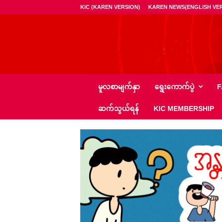
KIC (KAREN VERSION)
KAREN NEWS(ENGLISH VER
ကေ
မူလစာမျက်နှာ
ရွေး‌ကောက်ပွဲ
F
အို
င်
ဆက်သွယ်ရန်
KIC MEMBERSHIP
စီ
–
K
I
C
N
e
w
s