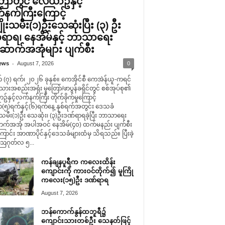
ြော်တွင် လေယာဥ်နှင့်
နက်ကြီးကြောင့်
ိုးသမီး(၁)ဦးသေဆုံးပြီး (၃) ဦး
ရာရ၊ နေအိမ်နှင့် ဘာသာရေး
ာက်အအုံများ ပျက်စီး
-
ews
August 7, 2026
0
 (၇) ရက်၊ ၂၀၂၆ ခုနှစ်။ ကေအိုင်စီ ကေအဲန်ယူ-ကရင်
သားအစည်းအရုံး မူတြော်/ဖာပွန်ခရိုင်တွင် စစ်အုပ်စု၏
နှင့်လက်နက်ကြီး တိုက်ခိုက်မှုကြောင့်
(၅)ရက်နှင့်(၆)ရက်နေ့ နှစ်ရက်အတွင်း ဒေသခံ
းသမီး(၁)ဦး သေဆုံး၊ (၃)ဦးဒဏ်ရာရခဲ့ပြီး ဘာသာရေး
်အအုံ အပါအဝင် နေအိမ်(၄၀) ထက်မနည်း ပျက်စီး
ောင်း အာဏာပိုင်နှင့်ဒေသခံများထံမှ သိရသည်။ ပြီးခဲ့
ဩဂုတ်လ ၅...
ကန်ချနပူရီက ကလေးထိန်း
ကျောင်းကို ကားဝင်တိုက်၍ မူကြို
ကလေး(၁၅)ဦး ဒဏ်ရာရ
August 7, 2026
ဘန်ကောက်နွန်ထဘူရီ၌
ကျောင်းသားတစ်ဦး သေနတ်ဖြင့်