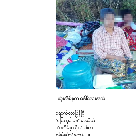
“သုံးအိမ်စုက ‌ဒေါ်‌လေးအသံ”
‌ရောက်လာပြန်ပြီ
“‌ပြေး ခုန် ပစ်” ရာသီတဲ့
သုံးအိမ်စု အိုလံပစ်က
စစ်ဖိနပ်သံ‌တွေနဲ့…။