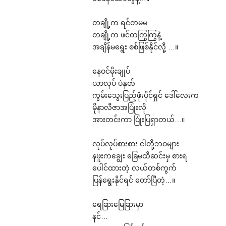
တချို့က ရင်တမမ
တချို့က ဖင်တကြွကြွနဲ့
အချိန်မ‌ရွေး စစ်ဖြစ်နိုင်လို့ …။
‌နေဝင်မိုးချုပ်
ယာလုပ် ပဲနုတ်
ကွမ်း‌သွေးပြည့်ဖုံးပိုင်ရှင် ‌ဒေါ်‌လေးက
မိုနာလီဇာအပြုံးလို
အားတင်းကာ ပြုံးပြရှာတယ်…။
လုပ်လုပ်စားစား ငါတို့ဘဝများ
နဖူးက‌ချွေး ‌ခြေမထိဆင်းမှ စားရ
‌ပေါင်ထားတဲ့ လယ်တစ်ကွက်
ပြန်‌ရွေးနိုင်ရင် ‌တော်ပြီတဲ့…။
‌ရေခြား‌မြေခြားမှာ
နင်…