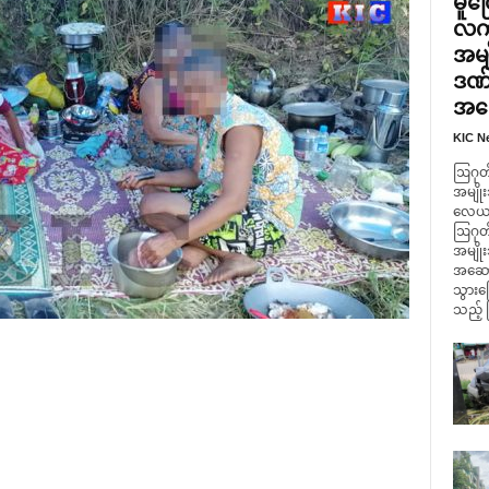
မူတ
လက်
အမျ
ဒဏ်
အဆေ
KIC N
ဩဂုတ်
အမျိုး
လေယာဥ်
ဩဂုတ်
အမျို
အဆောက
သွားကြ
သည့် 