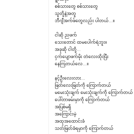
စစ်သား‌တွေ စစ်သား‌တွေ
သူတို့နဲ့အတူ
ဘီဂျီအက်ဖ်‌တွေလည်း ပါတယ်…။
ငါဆို ညဖက်
‌သေး‌တောင် ထမ‌ပေါက်ရဲဘူး။
အခုဆို ငါတို့…
ငှက်‌ပျောဖက်မိုး တဲ‌လေးထိုးပြီး
‌နေကြတယ်‌လေ…။
နင့်ဦး‌လေးလား…
ဖြတ်‌လေးဖြတ်ကို ‌ကြောက်တယ်
မ‌မေးသုံးချက် ‌မေးသုံးချက်ကို ‌ကြောက်တယ်
‌ပေါ်တာဖမ်းမှာကို ‌ကြောက်တယ်
အပြစ်မရှိ
အ‌ကြောင်းမဲ့
အထုအ‌ထောင်းခံ
သတ်ဖြတ်ခံရမှာကို ‌ကြောက်တယ်