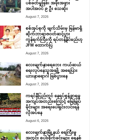
ပစ်ခတ်မှုဖြစ်၊ အဖိုးအဖွား
အပါအဝင် ၉ ဦး သေဆုံး
August 7, 2026
စစ်အုပ်စုကို ဖျက်သိမ်းမှ မြန်မာရှိ
ဆိုက်ဘာရာဇဝတ်ဆင့်ပွား
ကွန်ရက်ကြီးကို ရပ်တန့်နိုင်မည်ဟု
JFM ထောက်ပြ
August 7, 2026
လေးမျက်နှာရေဘေး ကယ်ဆယ်
ရေးလုပ်နေသူအချို့ အရေပြား
ယားနာရောဂါ ဖြစ်ပွားနေ
August 7, 2026
ကရင်နီပြည်တွင် နေရပ်စွန့်ခွာရမှု
အကျပ်အတည်းကြောင့် မြေမြှုပ်
မိုင်းများ အရေးပေါ်ရှင်းလင်းရန်
လိုအပ်နေ
August 6, 2026
လေးမျက်နှာမြို့နယ် ရေကြီးမှု
အတွင်း စပါးစိုက်ခင်းများ ရေနစ်