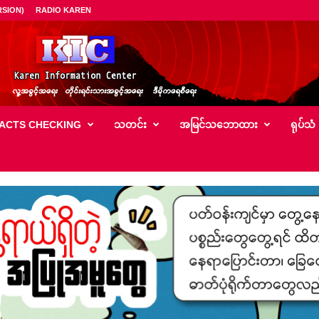
SION)
RADIO KAREN
ACTS CHECKING
သတင်း
အမြင်သ‌ဘောထား
ရုပ်သံ