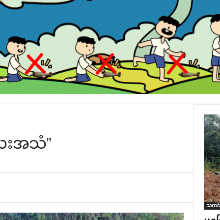
‌လေးအသံ”
သတင်