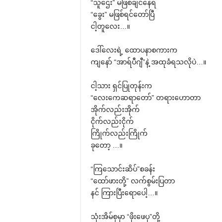
“သူ‌ဌေး” မဖြစ်ချင်‌နေရ
“‌ခွေး” မဖြစ်ရင်‌တော်ပြီ
ငါ့တူ‌လေး…။
‌ဒေါ်‌လေးရဲ့ ‌ထောပနာစကားက
ကျ‌နော် “အာရ်ပီဂျီ”နဲ့ အထုခံရသလိုပဲ…။
ငါ့သား ရှင်ပြုတုန်းက
“‌လေး‌ကေဆရာ‌တော်” တရား‌ဟောတာ
အိုက်လည်းအိုက်
ငိုက်လည်းငိုက်
ကြိုက်လည်းကြိုက်
ခု‌တော့ …။
“ကြ‌သောင်းဆိပ်”စခန်း
“‌ထော်ဖားတို့” လက်စွမ်းပြတာ
နင် ကြားပြီး‌ရော‌ပေါ့…။
သုံးအိမ်စုမှာ “ဖိုး‌ဖေပု”တို့