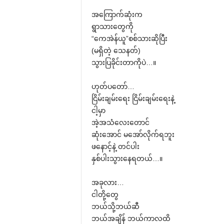
အ‌ကြောက်ဆုံးက
ရွာသား‌တွေကို
“‌ကေအဲန်ယူ”စစ်သားဆိုပြီး
(မရှိတဲ့ ‌သေနတ်)
သွားပြခိုင်းတာကိုပဲ…။
ဟုတ်ပ‌တော်…
ငြိမ်းချမ်း‌ရေး ငြိမ်းချမ်း‌ရေးနဲ့
ငါ့မှာ
အဲ့အသံ‌လေး‌တောင်
ဆုံး‌အောင် မ‌အော်လိုက်ရဘူး
ဖ‌နောင့်နဲ့ တင်ပါး
နှစ်ပါးသွား‌နေရတယ်…။
အခုလား…
ငါတို့‌တွေ
ဘယ်သို့ဘယ်ဆီ
ဘယ်အချိန် ဘယ်ကာလထိ