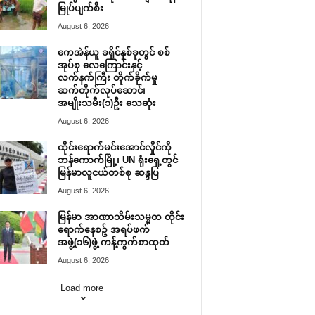
မြုပ်ပျက်စီး
August 6, 2026
ကေအဲန်ယူ ခရိုင်နှစ်ခုတွင် စစ်
အုပ်စု လေကြောင်းနှင့်
လက်နက်ကြီး တိုက်ခိုက်မှု
ဆက်တိုက်လုပ်ဆောင်၊
အမျိုးသမီး(၁)ဦး သေဆုံး
August 6, 2026
ထိုင်းရောက်မင်းအောင်လှိုင်ကို
ဘန်ကောက်မြို့၊ UN ရုံးရှေ့တွင်
မြန်မာလူငယ်တစ်စု ဆန္ဒပြ
August 6, 2026
မြန်မာ အာဏာသိမ်းသမ္မတ ထိုင်း
ရောက်နေစဥ် အရပ်ဖက်
အဖွဲ့(၁၆)ဖွဲ့ ကန့်ကွက်စာထုတ်
August 6, 2026
Load more