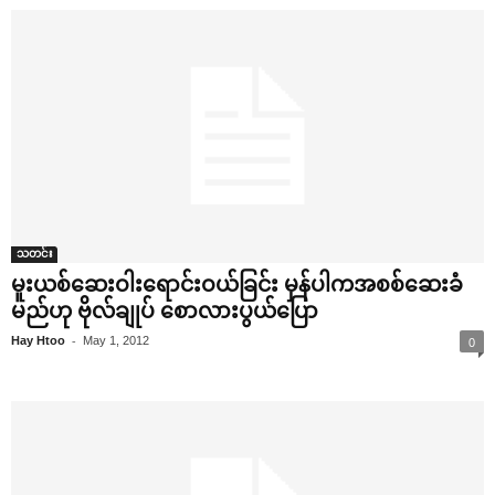
သတင်း
မူးယစ်‌ဆေးဝါး‌ရောင်းဝယ်ခြင်း မှန်ပါကအစစ်‌ဆေးခံ
မည်ဟု ဗိုလ်ချုပ် ‌စောလားပွယ်‌ပြော
-
Hay Htoo
May 1, 2012
0