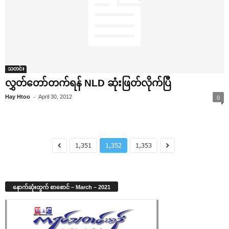
သတင်း
လွှတ်‌တော်တက်ရန် NLD ဆုံးဖြတ်လိုက်ပြီ
-
Hay Htoo
April 30, 2012
0
1,351
1,352
1,353
နောက်ဆုံးထွက် စာစောင် – March – 2021