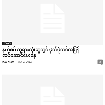
သတင်း
နယ်စပ် ဘုရားသုံးဆူတွင် မှတ်ပုံတင်အမြန်
လုပ်‌ဆောင်‌ပေး‌နေ
-
Hay Htoo
May 2, 2012
0