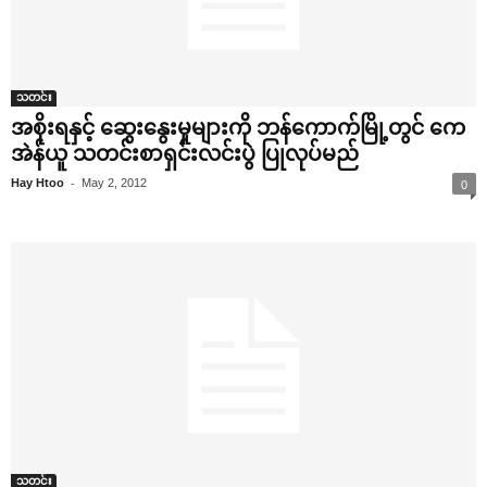
သတင်း
အစိုးရနှင့် ‌ဆွေး‌နွေးမှုများကို ဘန်‌ကောက်မြို့တွင် ‌ကေ
အဲန်ယူ သတင်းစာရှင်းလင်းပွဲ ပြုလုပ်မည်
-
Hay Htoo
May 2, 2012
0
သတင်း