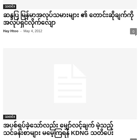
သတင်း
ဆန္ဒပြ မြန်မာအလုပ်သမားများ ၏ ‌တောင်းဆိုချက်ကို
အလုပ်ရှင်လိုက်‌လျော
-
Hay Htoo
May 4, 2012
0
သတင်း
အပစ်ရပ်ခဲ့‌သော်လည်း ‌မျှော်လင့်ချက် မဲ့သည့်
သင်ခန်းစာများ မ‌မေ့ကြရန် KDNG သတိ‌ပေး