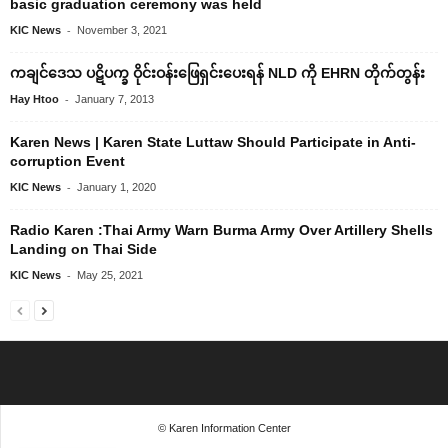
basic graduation ceremony was held
-
KIC News
November 3, 2021
ကချင်‌ဒေသ ပဋိပက္ခ ဝိုင်းဝန်း‌ဖြေရှင်း‌ပေးရန် NLD ကို EHRN တိုက်တွန်း
-
Hay Htoo
January 7, 2013
Karen News | Karen State Luttaw Should Participate in Anti-
corruption Event
-
KIC News
January 1, 2020
Radio Karen :Thai Army Warn Burma Army Over Artillery Shells
Landing on Thai Side
-
KIC News
May 25, 2021
© Karen Information Center