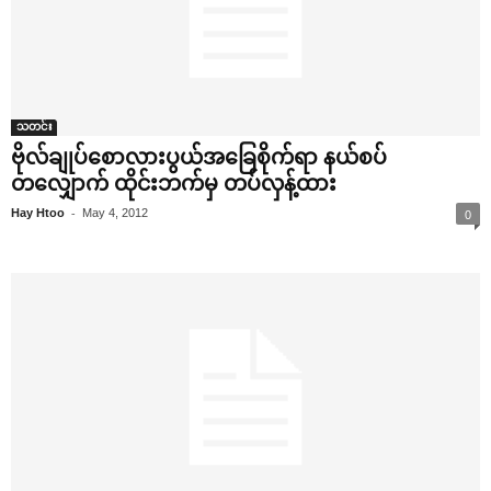
သတင်း
ဗိုလ်ချုပ်‌စောလားပွယ်အ‌ခြေစိုက်ရာ နယ်စပ်
တ‌လျှောက် ထိုင်းဘက်မှ တပ်လှန့်ထား
-
Hay Htoo
May 4, 2012
0