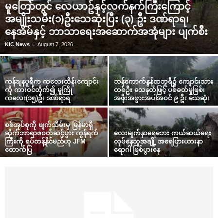
မူတြော်တွင် လေယာဥ်နှင့်လက်နက်ကြီးကြောင့်
အမျိုးသမီး(၁)ဦးသေဆုံးပြီး (၃) ဦး ဒဏ်ရာရ၊
နေအိမ်နှင့် ဘာသာရေးအဆောက်အအုံများ ပျက်စီး
-
KIC News
August 7, 2026
ကန်ချနပူရီက ကလေးထိန်းကျောင်း
ဘန်ကောက်နွန်ထဘူရီ၌ ကျောင်းသား
ကို ကားဝင်တိုက်၍ မူကြို
တစ်ဦး သေနတ်ဖြင့် ပစ်ခတ်မှုဖြစ်၊
ကလေး(၁၅)ဦး ဒဏ်ရာရ
အဖိုးအဖွားအပါအဝင် ၉ ဦး သေဆုံး
စစ်အုပ်စုကို ဖျက်သိမ်းမှ မြန်မာရှိ
ဆိုက်ဘာရာဇဝတ်ဆင့်ပွား ကွန်ရက်
လေးမျက်နှာရေဘေး ကယ်ဆယ်ရေး
ကြီးကို ရပ်တန့်နိုင်မည်ဟု JFM
လုပ်နေသူအချို့ အရေပြားယားနာ
ထောက်ပြ
ရောဂါ ဖြစ်ပွားနေ