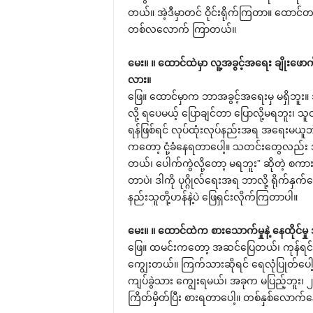
တယ်။ အဲ့ဒီမှာတင် ဝိုင်းရိုက်ကြတာ။ ထောင်တစ
တစ်လလောက် ကြာတယ်။
မေး။ ။ ထောင်ထဲမှာ လူ့အခွင့်အရေး ချိုးဖောက
လား။
ဖြေ။ ထောင်မှာက ဘာအခွင့်အရေးမှ မရှိဘူ
လို့ ရပေမယ့် ပြောချင်တာ ပြောလို့မရဘူး၊ 
ရန်ဖြစ်ရင် လုပ်ထုံးလုပ်နည်းအရ အရေးမယူဘ
ကတော့ ငုံ့ခံနေရတာပေါ့။ သတင်းတွေလည်း 
တယ်၊ ပေါက်ကွဲလို့တော့ မရဘူး” ဆိုတဲ့ စကားအတ
တာပဲ၊ ဒါကို ပုဂ္ဂိုလ်ရေးအရ ဘာလို့ ရိုက်န
နည်းသူတို့ဟန်နဲ့ပဲ ဖြေရှင်းလိုက်ကြတာပါ။
မေး။ ။ ထောင်ထဲက စားသောက်မှုနဲ့ နေထိ
ဖြေ။ ထမင်းကတော့ အဆင်ပြေတယ်၊ ကုန်ရင
ကျွေးတယ်။ ကြက်သားဆိုရင် ရေလုံပြုတ်ပေါ
ကျပ်ခွဲသား ကျွေးရမယ်၊ အခုက မပြည့်ဘူး၊
ကြိတ်မှိတ်ပြီး စားရတာပေါ့။ တစ်နှစ်လောက်