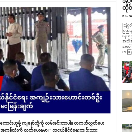
အာဏ
ထိုင
KIC N
ဩဂုတ် 
ပြည်သ
နေသည့
အသိအမှ
အပေါ်
က ဩဂု
ာင်းယူဖို့ ကျနော်တို့ကို လမ်းခင်းတာပါ။ တကယ်လွှတ်ပေး
 အကုန်လုံးကို လွှတ်ပေးရမှာ။” လူငယ်နိုင်ငံရေးကျဉ်းသား