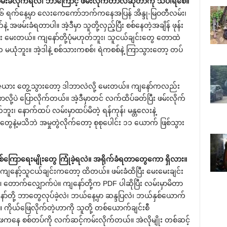
 အဖမ်းခံလိုက်ရလဲ၊ ဘာကြောင့် ဖမ်းလိုက်တာလဲဆိုတာကို သိပါရစေ။
 ၁၆ ရက်နေ့မှာ လေးကေကော်ဘက်ကနေအပြန် အိန္ဒု-မြဝတီလမ်း၊
 အဖမ်းခံရတာပါ။ အဲ့ဒီမှာ သူတို့လှည့်ပြီး စစ်နေတဲ့အချိန် ဖုန်း
ီး မေးတယ်။ ကျနော်တို့ပုံမဟုတ်ဘူး၊ သူငယ်ချင်းတွေ တောထဲ
က မယုံဘူး။ အဲ့ဒါနဲ့ စစ်သားကစစ်၊ ရဲကစစ်နဲ့ ကြာသွားတော့ တပ်
မယ့်ဇယား တွေ့သွားတော့ ဒါဘာလဲလို့ မေးတယ်။ ကျနော်ကလည်း
းတာလို့ပဲ ပြောလိုက်တယ်။ အဲ့ဒီမှာတင် လက်ထိပ်ခတ်ပြီး ဖမ်းလိုက်
း၊ နောက်ထပ် လမ်းမှာထပ်မိတဲ့ ရန်ကုန်၊ မန္တလေးနဲ့
နဲ့မသိဘဲ အမှုတွဲလိုက်တော့ စုစုပေါင်း ၁၁ ယောက် ဖြစ်သွား
စ်ကြောရေးမျိုးတွေ ကြုံခဲ့ရလဲ။ အရိုက်ခံရတာတွေကော ရှိလား။
 ကျနော့်သူငယ်ချင်းကတော့ ထိတယ်။ ဖမ်းခံထိပြီး မေးမေးချင်း
ာက်လျှောက်ပဲ။ ကျနော်တို့က PDF ပါဆိုပြီး လမ်းမှာမိတာ
ော်တို့ ဘာတွေလုပ်ခဲ့လဲ၊ ဘယ်နေ့မှာ ဆန္ဒပြလဲ၊ ဘယ်နှစ်ယောက်
ုယ်ဖြေလိုက်တဲ့ဟာကို သူတို့ တစ်ယောက်ချင်းစီ
နေ စစ်တပ်ကို လက်ဆင့်ကမ်းလိုက်တယ်။ အဲလိုမျိုး တစ်ဆင့်