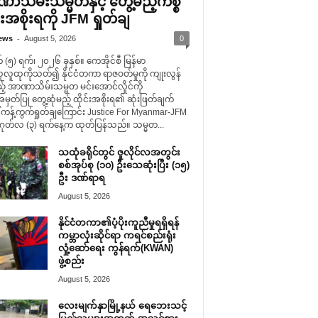
ာသိမ်းသမ္မတနှင့် တွေ့မည့်ကိစ္စ
်းအစိုးရကို JFM ရှုတ်ချ
-
ews
August 5, 2026
0
(၅) ရက်၊ ၂၀၂၆ ခုနှစ်။ ကေအိုင်စီ မြန်မာ
ူလူထုကိုသတ်၍ နိုင်ငံတကာ ရာဇဝတ်မှုကို ကျုးလွန်
် အာဏာသိမ်းသမ္မတ မင်းအောင်လှိုင်ကို
တ်ပြု တွေ့ဆုံမည့် ထိုင်းအစိုးရ၏ ဆုံးဖြတ်ချက်
 ကန့်ကွက်ရှုတ်ချကြောင်း Justice For Myanmar-JFM
တ်လ (၃) ရက်နေ့က ထုတ်ပြန်သည်။ သမ္မတ...
သထုံခရိုင်တွင် ဇူလိုင်လအတွင်း
စစ်အုပ်စု (၁၀) ဦးသေဆုံးပြီး (၁၅)
ဦး ဒဏ်ရာရ
August 5, 2026
နိုင်ငံတကာ၏ပံ့ပိုးကူညီမှုရရှိရန်
ကမ္ဘာလုံးဆိုင်ရာ ကရင်စည်းရုံး
လှုံ့ဆော်ရေး ကွန်ရက်(KWAN)
ဖွဲ့စည်း
August 5, 2026
လေးမျက်နှာမြို့နယ် ရေဘေးသင့်