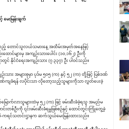
် မေးမြန်းချက်
်သည့် တောင်သူလယ်သမားနေ့ အထိမ်းအမှတ်အနေဖြင့်
ျဉ်းထောင်များမှ အကျဉ်းသားပေါင်း (၁၀,၁၆၂) ဦးကို
ေးရာတွင် နိုင်ငံရေးအကျဉ်းသား (၇,၃၃၇) ဦး ပါဝင်သည်။
ား အများစုမှာ ပုဒ်မ ၅၀၅ (က) နှင့် ၅၂ (က) တို့ဖြင့် ပြစ်ဒဏ်
်ဒဏ်ကျခံရန် လပိုင်းသာ လိုတော့သည့်သူများကိုသာ လွှတ်ပေးခဲ့
်လွတ်မြောက်လာသူများထဲမှ ၅၂ (က) ဖြင့် ဖမ်းဆီးခံခဲ့ရသူ အမည်မ
တစ်ဦးကို ၎င်းဖမ်းဆီးခံရမှုဖြစ်စဉ်နှင့် ထောင်တွင်းကြုံတွေ့ခဲ့
်စီ-ကရင်သတင်းဌာနက ဆက်သွယ်မေးမြန်းထားသည်။