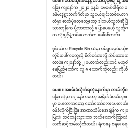
မေး။ ။ ပထမဆုံးအနေနဲ့ ဘယ်လိုပုံစံမျိုးနဲ့
ဖြေ။ ကျနော်က ၂၀၂၁ ခုနှစ်၊ ဖေဖော်ဝါရီလ
ခနိမ်းဒိုရွာဘက်ဂိတ်မှာ သူငယ်ချင်းတစ်ယောက်နဲ့
ထဲမှာ ဓာတ်ပုံတွေတွေ့တော့ ဒါဘယ်သူလဲဆိုပြ
သွားတုန်းက ပို့လာတာလို့ ပြောပေမယ့် သူတို့
က သုံးပွင့်နဲ့တစ်ယောက်က ခေါ်စစ်တယ်။
ဖုန်းထဲက Recycle Bin ထဲမှာ မစ်ရှင်လုပ်
လိုင်းပေါ်ကတွေ့လို့ စိတ်ဝင်စားလို့ သိမ်းထာ
တာပဲ။ ကျနော်တို့ ၂ ယောက်တည်းတင် မဟုတ်ဘူ
နေပြည်တော်က လူ ၈ ယောက်ကိုလည်း ကိုယ်တွေ
တယ်။
မေး။ ။ အဖမ်းခံလိုက်ရတဲ့နောက်မှာ ဘယ်လိုစ
ဖြေ။ အဲ့မှာ ကျနော်ကတော့ အရိုက်ခံမထိဘူး။
မှာ မေးတာကတော့ တော်တော်လေးမေးတယ်။ တေ
ဝန်ခံလိုက်ပြီးပြီ။ အာဏာသိမ်းစအချိန်က ကျန
ပြလဲ၊ သင်တန်းသွားတာ ဘယ်လောက်ကြာလဲ။ ကိ
လက်ဆင့်ကမ်းလိုက်တယ်။ ရဲကနေ စရဖ၊ စရဖက