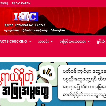
SION)
RADIO KAREN
ACTS CHECKING
သတင်း
အမြင်သ‌ဘောထား
ရုပ်သံ