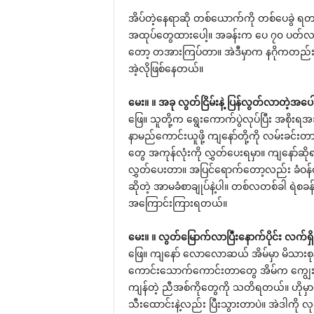
အိပ်တဲ့နေရာဆို တစ်ယောက်ကို တစ်ပေခွဲ ရတယ်။ 
အထုပ်တွေထားပေါ့။ အခန်းက ပေ ၇၀ ပတ်လည
တော့ တအားကြပ်တာ။ အဲဒီမှာက နဂိုကတည်းက န
အဲ့လိုဖြစ်နေတယ်။
မေး။ ။ အခု လွတ်ငြိမ်းနဲ့ ပြန်လွတ်လာတဲ့အပေ
ဖြေ။ သူတို့က ရွေးကောက်ပွဲလုပ်ပြီး အစိုးရ
နာမည်ကောင်းယူဖို့ ကျနော်တို့ကို လမ်းခင်း
တွေ အကုန်လုံးကို လွှတ်ပေးရမှာ။ ကျနော်ဆိုရင
လွှတ်ပေးတာ။ အပြင်ရောက်တော့လည်း ခံဝန်
ဆိုတဲ့ အာမခံစာချုပ်နဲ့ပါ။ တစ်လတစ်ခါ ရဲစခ
အကြောင်းကြားရတယ်။
မေး။ ။ လွတ်မြောက်လာပြီးနောက်ပိုင်း လက်ရ
ဖြေ။ ကျနော် လောလောဆယ် အိမ်မှာ မိသားစုနဲ့
ကောင်းသောက်ကောင်းတာတွေ အိမ်က ကျွေးတယ
ကျန်တဲ့ ညီအစ်ကိုတွေကို သတိရတယ်။ ဟိုမှာ
သီးထောင်းနဲ့လည်း ပြီးသွားတာပဲ။ အဲဒါကို