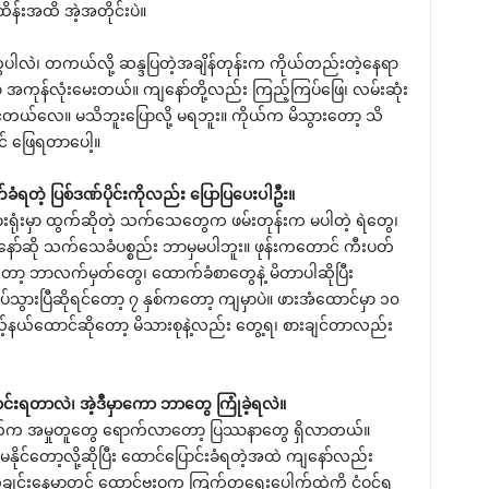
န်းအထိ အဲ့အတိုင်းပဲ။
ေပါလဲ၊ တကယ်လို့ ဆန္ဒပြတဲ့အချိန်တုန်းက ကိုယ်တည်းတဲ့နေရာ
ဟာ အကုန်လုံးမေးတယ်။ ကျနော်တို့လည်း ကြည့်ကြပ်ဖြေ၊ လမ်းဆုံး
ျင်တယ်လေ။ မသိဘူးပြောလို့ မရဘူး။ ကိုယ်က မိသွားတော့ သိ
် ဖြေရတာပေါ့။
ခံရတဲ့ ပြစ်ဒဏ်ပိုင်းကိုလည်း ပြောပြပေးပါဦး။
ားရုံးမှာ ထွက်ဆိုတဲ့ သက်သေတွေက ဖမ်းတုန်းက မပါတဲ့ ရဲတွေ၊
ော်ဆို သက်သေခံပစ္စည်း ဘာမှမပါဘူး။ ဖုန်းကတောင် ကီးပတ်
ှာတော့ ဘာလက်မှတ်တွေ၊ ထောက်ခံစာတွေနဲ့ မိတာပါဆိုပြီး
သွားပြီဆိုရင်တော့ ၇ နှစ်ကတော့ ကျမှာပဲ။ ဖားအံထောင်မှာ ၁၀
်နယ်ထောင်ဆိုတော့ မိသားစုနဲ့လည်း တွေ့ရ၊ စားချင်တာလည်း
်းရတာလဲ၊ အဲ့ဒီမှာကော ဘာတွေ ကြုံခဲ့ရလဲ။
းနယ်က အမှုတူတွေ ရောက်လာတော့ ပြဿနာတွေ ရှိလာတယ်။
ုင်တော့လို့ဆိုပြီး ထောင်ပြောင်းခံရတဲ့အထဲ ကျနော်လည်း
းနေ့မှာတင် ထောင်ဗူးဝက ကြက်တူရွေးပေါက်ထဲကို ငုံ့ဝင်ရ