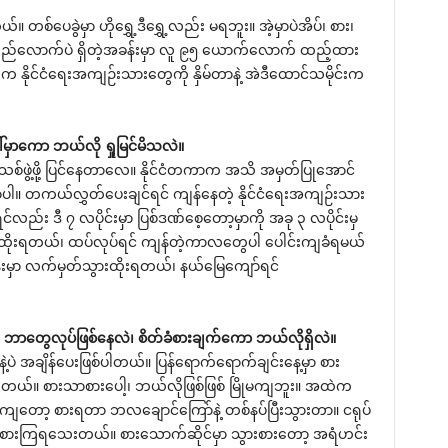
တစ်ပေခွဲမှာ ဟိုရွှေ့ဒီရွှေ့လည်း မရဘူး။ အဲ့မှာပဲအိပ်၊ စား၊
်လောက်ပဲ ရှိတဲ့အခန်းမှာ လူ ၉၅ ယောက်လောက် ထည့်ထား
ိုင်ငံရေးအကျဉ်းသားတွေကို နှိမ်တာနဲ့ အဲဒီထောင်သမိုင်းက
ါ်မှာကော ဘယ်လို ရှုမြင်မိသလဲ။
အသစ်ဖွဲ့ဖို့ ပြင်နေတာလေ။ နိုင်ငံတကာက အသိ အမှတ်ပြုအောင်
တာပါ။ တကယ်လွှတ်ပေးချင်ရင် ကျန်နေတဲ့ နိုင်ငံရေးအကျဉ်းသား
်လည်း ဒီ ၇ လပိုင်းမှာ ပြစ်ဒဏ်စေ့တော့မှာကို အခု ၃ လပိုင်းမှ
ထိုးရတယ်၊ ထပ်လုပ်ရင် ကျန်တဲ့ကာလတွေပါ ပေါင်းကျခံရမယ်
န်းမှာ လက်မှတ်သွားထိုးရတယ်၊ နယ်မြေကျော်ရင်
ှိ ဘာတွေလုပ်ဖြစ်နေလဲ၊ စိတ်ခံစားချက်ကော ဘယ်လိုရှိလဲ။
ပဲ အချိန်ပေးဖြစ်ပါတယ်။ ပြန်ရောက်ရောက်ချင်းနေ့မှာ စား
်။ စားသာစားပေါ့၊ ဘယ်လိုဖြစ်ဖြစ် မြိုမကျဘူး။ အထဲက
ကျတော့ စားရတာ ဘလချောင်ကြော်နဲ့ တစ်နပ်ပြီးသွားတာ။ ငရုပ်
 လုစားကြရသေးတယ်။ စားသောက်ဆိုင်မှာ သွားစားတော့ အရံဟင်း