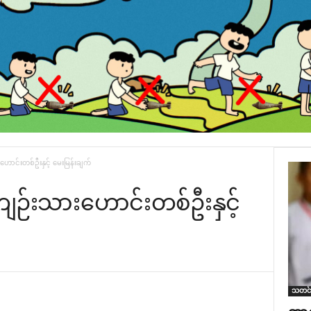
ောင်းတစ်ဦးနှင့် မေးမြန်းချက်
ကျဉ်းသားဟောင်းတစ်ဦးနှင့်
သတင်