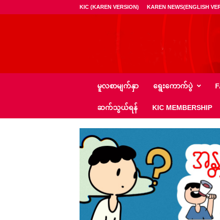
KIC (KAREN VERSION)
KAREN NEWS(ENGLISH VER
ကေ
မူလစာမျက်နှာ
ရွေး‌ကောက်ပွဲ
F
အို
င်
ဆက်သွယ်ရန်
KIC MEMBERSHIP
စီ
–
K
I
C
N
e
w
s