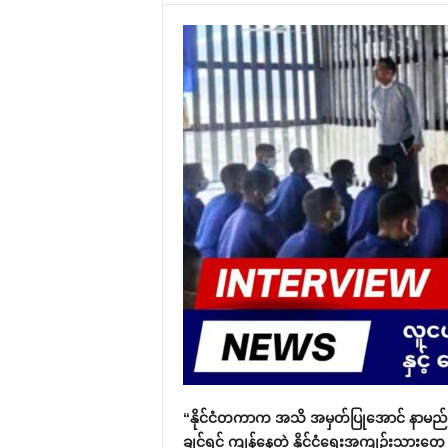
“နိုင်ငံတကာက အသိ အမှတ်ပြုအောင် နာမည်ကေ
ချင်ရင် ကျန်နေတဲ့ နိုင်ငံရေးအကျဉ်းသားတွေ