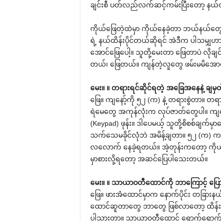
ချင်းစီ ပတ်လည်လက်ဆင့်ကမ်းပြီးတော့ နယ်ထိ
ကိုယ်ဖြေတဲ့ထဲမှာ ကိုယ်နေခဲ့တာ ဘယ်နယ်တွ
ရဲ့ နယ်ထိန်းပိုင်တယ်ဆိုရင် အဲဒီက ပါသမျှ
အောင်ဖြေပေါ့။ သူတို့မေးတာ ဖြေတာပဲ လိုခ
တယ်၊ ဖြေတယ်။ ကျန်တဲ့လူတွေ ဖမ်းမမိအောင
မေး။ ။ တရားရင်ဆိုင်ရတဲ့ အခြေအနေနဲ့ ချမှတ်
ဖြေ။ ကျနော့်ကို ၅၂ (က) နဲ့ တရားစွဲတာ။ တရ
ရဲမေတွေ အကုန်လုံးက လုပ်ဇာတ်တွေပါ။ ကျန
(Keypad) ဖုန်း။ ဒါပေမယ့် သူတို့စိစစ်ချက်မ
သက်သေမခိုင်လုံဘဲ အမိန့်ချတာ။ ၅၂ (က) ကပ်
လလောက် နေခဲ့ရတယ်။ အဲ့တုန်းကတော့ ကိုယ့
မှာစားလို့ရတော့ အဆင်ပြေပါသေးတယ်။
မေး။ ။ သာယာဝတီထောင်ကို ဘာကြောင့် ပြောင
ဖြေ။ ဖားအံထောင်မှာက နောက်ပိုင်း တခြာ
ထောင်ဆူတာတွေ ဘာတွေ ဖြစ်လာတော့ ထိန်းမနိ
ပါသွားတာ။ သာယာဝတီထောင် ရောက်ရောက်ချင်