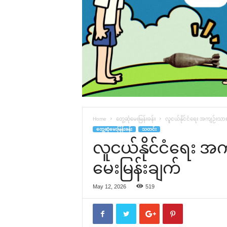
Home
တွေ့ဆုံမေးမြန်းခန်း
လူငယ်နိုင်ငံရေး အကျဉ်းသားဟ
တွေ့ဆုံမေးမြန်းခန်း
သတင်း
လူငယ်နိုင်ငံရေး အ
မေးမြန်းချက်
May 12, 2026
519