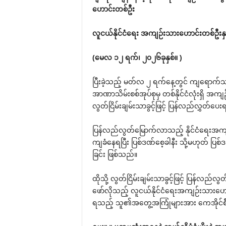
ဟောင်းတစ်ဦး
လူငယ်နိုင်ငံရေး အကျဉ်းသားဟောင်းတစ်ဦးနှင့
(မေလ ၁၂ ရက်၊ ၂၀၂၆ခုနှစ်။ )
ပြီးခဲ့သည့် မတ်လ ၂ ရက်နေ့တွင် ကျရောက
အာဏာသိမ်းစစ်အုပ်စုမှ တစ်နိုင်ငံလုံးရှိ အက
လွတ်ငြိမ်းချမ်းသာခွင့်ဖြင့် ပြန်လည်လွှတ်ပ
ပြန်လည်လွတ်မြောက်လာသည့် နိုင်ငံရေးအကျဉ်းသ
ကျခံနေရပြီး ပြစ်ဒဏ်စေ့ခါနီး သို့မဟုတ် ပြစ
ခြင်း ဖြစ်သည်။
ထိုသို့ လွတ်ငြိမ်းချမ်းသာခွင့်ဖြင့် ပြန်လည
ဖော်လိုသည့် လူငယ်နိုင်ငံရေးအကျဉ်းသားဟောင်း
ရသည့် သူ၏အတွေ့အကြုံများအား ကေအိုင