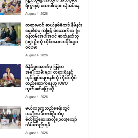
ပြည်သူများအတွက် အသင့်စား
ရိက္ခာနှင့် ဆေးဝါးများ လိုအပ်နေ
August 4, 2026
တရားမဝင် ဆယ်နှစ်ခံကဒ် နှိမ်နင်း
ရေးစီမံချက်ဖြင့် မဲဆောက်က ရုံး
ဝန်ထမ်းအပါအဝင် ဆက်နွယ်သူ
(၁၇) ဦးကို ထိုင်းအာဏာပိုင်များ
ဝင်ဖမ်း
August 4, 2026
ဖိနှိပ်မှုအောက်မှ မြန်မာ
အမျိုးသမီးများ တရားရုံးနှင့်
အုပ်ချုပ်ရေးစနစ်ကို ကိုယ်တိုင်
တည်ဆောက်နေဟု KWO
ထုတ်ဖော်ပြောဆို
August 4, 2026
မယ်လဒုက္ခသည်စခန်းတွင်
အမျိုးသမီးတစ်ဦးထံမှ
စိတ်ကြွဆေးအလုံး(၁၀၀)ကျော်
သိမ်းဆည်းရမိ
August 4, 2026