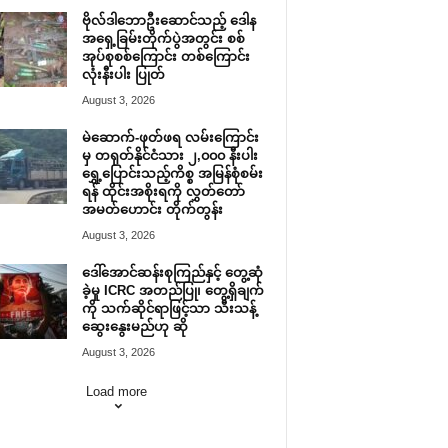
ဗိုလ်ဒါဘောဦးဆောင်သည့် ဒေါန
အရှေ့ခြမ်းတိုက်ပွဲအတွင်း စစ်
အုပ်စုစစ်ကြောင်း တစ်ကြောင်း
လုံးနီးပါး ပြုတ်
August 3, 2026
မဲဆောက်-ဖုတ်ဖရ လမ်းကြောင်း
မှ တရုတ်နိုင်ငံသား ၂,၀၀၀ နီးပါး
ရွှေ့ပြောင်းသည့်ကိစ္စ အမြန်စုံစမ်း
ရန် ထိုင်းအစိုးရကို လွှတ်တော်
အမတ်ဟောင်း တိုက်တွန်း
August 3, 2026
ဒေါ်အောင်ဆန်းစုကြည်နှင့် တွေ့ဆုံ
ခဲ့မှု ICRC အတည်ပြု၊ တွေ့ရှိချက်
ကို သက်ဆိုင်ရာဖြင့်သာ သီးသန့်
ဆွေးနွေးမည်ဟု ဆို
August 3, 2026
Load more