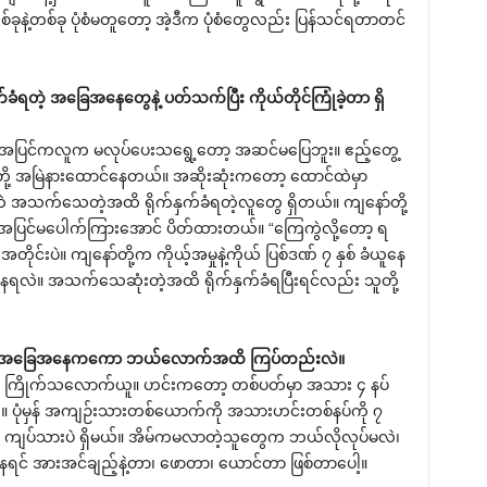
်ခုနဲ့တစ်ခု ပုံစံမတူတော့ အဲ့ဒီက ပုံစံတွေလည်း ပြန်သင်ရတာတင်
်ခံရတဲ့ အခြေအနေတွေနဲ့ ပတ်သက်ပြီး ကိုယ်တိုင်ကြုံခဲ့တာ ရှိ
း။ အပြင်ကလူက မလုပ်ပေးသရွေ့တော့ အဆင်မပြေဘူး။ ဧည့်တွေ့
သူတို့ အမြဲနားထောင်နေတယ်။ အဆိုးဆုံးကတော့ ထောင်ထဲမှာ
ဲ အသက်သေတဲ့အထိ ရိုက်နှက်ခံရတဲ့လူတွေ ရှိတယ်။ ကျနော်တို့
အပြင်မပေါက်ကြားအောင် ပိတ်ထားတယ်။ “ကြေကွဲလို့တော့ ရ
ိုင်းပဲ။ ကျနော်တို့က ကိုယ့်အမှုနဲ့ကိုယ် ပြစ်ဒဏ် ၇ နှစ် ခံယူနေ
ှက်နေရလဲ။ အသက်သေဆုံးတဲ့အထိ ရိုက်နှက်ခံရပြီးရင်လည်း သူတို့
ုင်မှု အခြေအနေကကော ဘယ်လောက်အထိ ကြပ်တည်းလဲ။
် ကြိုက်သလောက်ယူ။ ဟင်းကတော့ တစ်ပတ်မှာ အသား ၄ နပ်
့။ ပုံမှန် အကျဉ်းသားတစ်ယောက်ကို အသားဟင်းတစ်နပ်ကို ၇
 ၂ ကျပ်သားပဲ ရှိမယ်။ အိမ်ကမလာတဲ့သူတွေက ဘယ်လိုလုပ်မလဲ၊
နေရင် အားအင်ချည့်နဲ့တာ၊ ဖောတာ၊ ယောင်တာ ဖြစ်တာပေါ့။