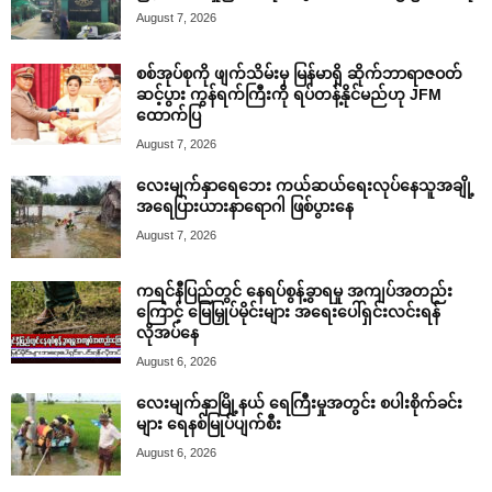
August 7, 2026
စစ်အုပ်စုကို ဖျက်သိမ်းမှ မြန်မာရှိ ဆိုက်ဘာရာဇဝတ်
ဆင့်ပွား ကွန်ရက်ကြီးကို ရပ်တန့်နိုင်မည်ဟု JFM
ထောက်ပြ
August 7, 2026
လေးမျက်နှာရေဘေး ကယ်ဆယ်ရေးလုပ်နေသူအချို့
အရေပြားယားနာရောဂါ ဖြစ်ပွားနေ
August 7, 2026
ကရင်နီပြည်တွင် နေရပ်စွန့်ခွာရမှု အကျပ်အတည်း
ကြောင့် မြေမြှုပ်မိုင်းများ အရေးပေါ်ရှင်းလင်းရန်
လိုအပ်နေ
August 6, 2026
လေးမျက်နှာမြို့နယ် ရေကြီးမှုအတွင်း စပါးစိုက်ခင်း
များ ရေနစ်မြုပ်ပျက်စီး
August 6, 2026