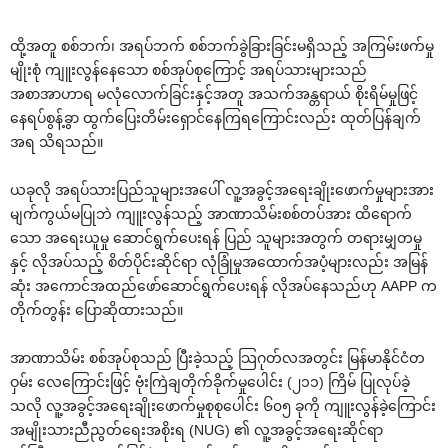
ထို့အတူ စစ်ဘက်၊ အရပ်ဘက် စစ်ဘက်ခွဲခြားခြင်းမရှိသည့် အကြမ်းဖက်မှု
မျိုးစုံ ကျူးလွန်နေသော စစ်အုပ်စုကြောင့် အရပ်သားများသည်
အစာအာဟာရ မလုံလောက်ခြင်းနှင့်အတူ အသက်အန္တရာယ် စိုးရိမ်မှုဖြင့်
နေရပ်စွန့်ခွာ ထွက်ပြေးတိမ်းရှောင်နေကြရကြောင်းလည်း ထုတ်ပြန်ချက်
အရ သိရသည်။
ယခုလို အရပ်သားပြည်သူများအပေါ် လူ့အခွင့်အရေးချိုးဖောက်မှုများအား
မျက်ကွယ်မပြုဘဲ ကျူးလွန်သည့် အာဏာသိမ်းစစ်တပ်အား ထိရောက်
သော အရေးယူမှု ဆောင်ရွက်ပေးရန် ပြည် သူများအတွက် တရားမျှတမှု
နှင့် လိုအပ်သည့် စိတ်ပိုင်းဆိုင်ရာ လုံခြုံမှုအထောက်အပံ့များလည်း အမြန်
ဆုံး အကောင်အထည်ဖော်ဆောင်ရွက်ပေးရန် လိုအပ်နေသည်ဟု AAPP က
တိုက်တွန်း ပြောဆိုထားသည်။
အာဏာသိမ်း စစ်အုပ်စုသည် ပြီးခဲ့သည့် သြဂုတ်လအတွင်း မြန်မာနိုင်ငံတ
ဝှမ်း လေကြောင်းဖြင့် ဗုံးကြဲချတိုက်ခိုက်မှုပေါင်း (၂၁၁) ကြိမ် ပြုလုပ်ခဲ့
သလို လူ့အခွင့်အရေးချိုးဖောက်မှုစုစုပေါင်း ၆၀၅ ခုကို ကျူးလွန်ခဲ့ကြောင်း
အမျိုးသားညီညွတ်ရေးအစိုးရ (NUG) ၏ လူ့အခွင့်အရေးဆိုင်ရာ