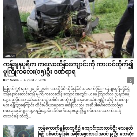
သတင်း
ကန်ချနပူရီက ကလေးထိန်းကျောင်းကို ကားဝင်တိုက်၍
မူကြိုကလေး(၁၅)ဦး ဒဏ်ရာရ
-
KIC News
August 7, 2026
0
ဩဂုတ် (၇) ရက်၊ ၂၀၂၆ ခုနှစ်။ ကေအိုင်စီ ထိုင်းနိုင်ငံအနောက်ပိုင်း၊ ကန်ချနပူရီခရိုင်ရှိ
ဘန်နောင်ဆောင်းတုန် မူကြိုကလေးထိန်းကျောင်းအတွင်း ယနေ့ ဩဂုတ်လ(၇)ရက်နေ့
နေ့လည်ပိုင်းက မော်တော်ယာဥ်တစ်စီး ဝင်တိုက်၍ ကလေးငယ်(၁၅)ဦး ထိခိုက်ဒဏ်ရာ
များ ရရှိသွားကြောင်း ထိုင်းမီဒီယာများက ဖော်ပြသည်။ အဆိုပါမော်တော်ယာဥ်မှာ
ကလေးငယ်များ နေ့လည်နေ့ခင်း အိပ်စက်အနားယူချိန်၌ စင်တာအဆောက်အအုံ
စာသင်ခန်းထဲသို့...
ဘန်ကောက်နွန်ထဘူရီ၌ ကျောင်းသားတစ်ဦး သေနတ်
ဖြင့် ပစ်ခတ်မှုဖြစ်၊ အဖိုးအဖွားအပါအဝင် ၉ ဦး သေဆုံး