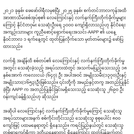
၂၀၂၁ ခုနှစ်၊ ဖေဖော်ဝါရီလမှစပြီး ၂၀၂၅ ခုနှစ်၊ စက်တင်ဘာလကုန်အထိ
အာဏာသိမ်းစစ်အုပ်စု၏ လေကြောင်းနှင့် လက်နက်ကြီးတိုက်ခိုက်မှုများ
ကြောင့် နိုင်ငံတဝှမ်း သေဆုံးဦးရေ ၃၀၀၀ ကျော်ရှိလာသည်ဟု နိုင်ငံရေး
အကျဉ်းသားများ ကူညီစောင့်ရှောက်ရေးအသင်း-AAPP ၏ ယနေ့
နိုဝင်ဘာလ ၁ ရက်နေ့တွင် ထုတ်ပြန်လိုက်သော မှတ်တမ်းများ၌ ဖော်ပြ
ထားသည်။
လက်ရှိ အချိန်ထိ စစ်တပ်၏ လေကြောင်းနှင့် လက်နက်ကြီးတိုက်ခိုက်မှု
အတွင်း သေဆုံးခဲ့သည့် အရပ်သားထဲတွင် အသက်မပြည့်သေးသည့် ၁၈
နှစ်အောက် ကလေးငယ် (၆၄၇) ဦး အပါအဝင် အမျိုးသမီး(၁၃၇၀)ဦးနှင့်
အမျိုးသား(၁၆၅၃)ဦးဖြစ်သည်။ ၎င်းတို့ကို အမည်နှင့်တကွ အတည်ပြုနိုင်
ခဲ့ပြီး AAPP က အတည်ပြုနိုင်ခြင်းမရှိသေးသည့် သေဆုံးသူ ၂၆၉၀ ဦး
ဝန်းကျင်ခန့်ရှိသည်ဟု ဆိုသည်။
အဆိုပါ လေကြောင်းနှင့် လက်နက်ကြီးတိုက်ခိုက်မှုကြောင့် သေဆုံးသူ
အရပ်သားများအနက် စစ်ကိုင်းတိုင်းသည် သေဆုံးသူ စုစုပေါင်း ၈၀၀
ကျော်ဖြင့် ပထမနေရာတွင် ရှိနေသည်။ ကရင်ပြည်နယ်တွင် သေဆုံးသူ
တစ်ရာကျော်ရှိကာ ဒုတိယနေရာတွင် ရှိနေကြောင်း ထုတ်ပြန်ချက်တွင်