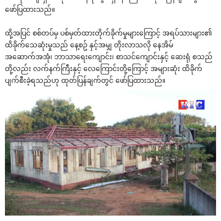
ဖော်ပြထားသည်။
ထို့အပြင် စစ်တပ်မှ ပစ်မှတ်ထားတိုက်ခိုက်မှုများကြောင့် အရပ်သားများ၏
ထိခိုက်သေဆုံးမှုသည် နေ့စဥ် နှင့်အမျှ တိုးလာသလို နေအိမ်
အဆောက်အအုံ၊ ဘာသာရေးကျောင်း၊ စာသင်ကျောင်းနှင့် ဆေးရုံ စသည်
တို့လည်း လက်နက်ကြီးနှင့် လေကြောင်းတို့ကြောင့် အများဆုံး ထိခိုက်
ပျက်စီးခဲ့ရသည်ဟု ထုတ်ပြန်ချက်တွင် ဖော်ပြထားသည်။