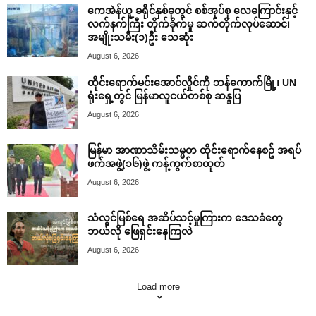
ကေအဲန်ယူ ခရိုင်နှစ်ခုတွင် စစ်အုပ်စု လေကြောင်းနှင့်
လက်နက်ကြီး တိုက်ခိုက်မှု ဆက်တိုက်လုပ်ဆောင်၊
အမျိုးသမီး(၁)ဦး သေဆုံး
August 6, 2026
ထိုင်းရောက်မင်းအောင်လှိုင်ကို ဘန်ကောက်မြို့၊ UN
ရုံးရှေ့တွင် မြန်မာလူငယ်တစ်စု ဆန္ဒပြ
August 6, 2026
မြန်မာ အာဏာသိမ်းသမ္မတ ထိုင်းရောက်နေစဥ် အရပ်
ဖက်အဖွဲ့(၁၆)ဖွဲ့ ကန့်ကွက်စာထုတ်
August 6, 2026
သံလွင်မြစ်ရေ အဆိပ်သင့်မှုကြားက ဒေသခံတွေ
ဘယ်လို ဖြေရှင်းနေကြလဲ
August 6, 2026
Load more