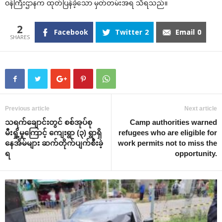
ဝန်ကြီးဌာနက ထုတ်ပြန်ခဲ့သော မှတ်တမ်းအရ သိရသည်။
2
Facebook
Twitter
2
Email
0
Previous article
Next article
သရက်ချောင်းတွင် စစ်အုပ်စု
Camp authorities warned
မီးရှို့မှုကြောင့် ကျေးရွာ (၃) ရွာရှိ
refugees who are eligible for
နေအိမ်များ ဆက်တိုက်ပျက်စီးခဲ့
work permits not to miss the
ရ
opportunity.