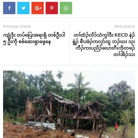
Previous article
Next article
ကျုံဒိုး တပ်ပြေးအရာရှိ တစ်ဦးပါ
တၢ်ထံၣ်လိ၁်သံကွၢ်ဒီး KECD နဲၣ်
၅ ဦးကို စစ်ဆေးရှာဖွေနေ
ရွဲၣ် စီၤအဲၣ်ကလုာ်ထူ ဘၣ်ဃး သုး
ကီၣ်ကးပညိၣ်ခးဟးဂီၤကၠိတဖၣ်
တၢ်အိၣ်သး