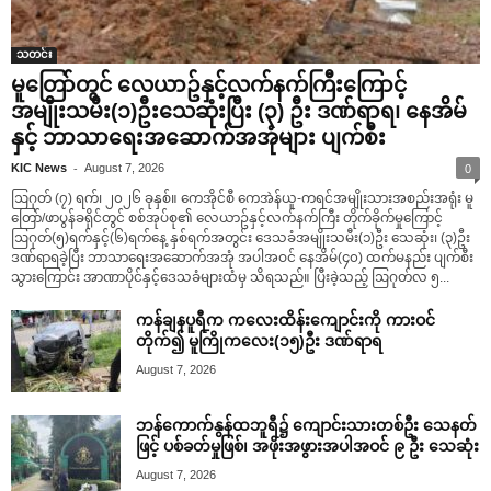
သတင်း
မူတြော်တွင် လေယာဥ်နှင့်လက်နက်ကြီးကြောင့်
အမျိုးသမီး(၁)ဦးသေဆုံးပြီး (၃) ဦး ဒဏ်ရာရ၊ နေအိမ်
နှင့် ဘာသာရေးအဆောက်အအုံများ ပျက်စီး
-
KIC News
August 7, 2026
0
ဩဂုတ် (၇) ရက်၊ ၂၀၂၆ ခုနှစ်။ ကေအိုင်စီ ကေအဲန်ယူ-ကရင်အမျိုးသားအစည်းအရုံး မူ
တြော်/ဖာပွန်ခရိုင်တွင် စစ်အုပ်စု၏ လေယာဥ်နှင့်လက်နက်ကြီး တိုက်ခိုက်မှုကြောင့်
ဩဂုတ်(၅)ရက်နှင့်(၆)ရက်နေ့ နှစ်ရက်အတွင်း ဒေသခံအမျိုးသမီး(၁)ဦး သေဆုံး၊ (၃)ဦး
ဒဏ်ရာရခဲ့ပြီး ဘာသာရေးအဆောက်အအုံ အပါအဝင် နေအိမ်(၄၀) ထက်မနည်း ပျက်စီး
သွားကြောင်း အာဏာပိုင်နှင့်ဒေသခံများထံမှ သိရသည်။ ပြီးခဲ့သည့် ဩဂုတ်လ ၅...
ကန်ချနပူရီက ကလေးထိန်းကျောင်းကို ကားဝင်
တိုက်၍ မူကြိုကလေး(၁၅)ဦး ဒဏ်ရာရ
August 7, 2026
ဘန်ကောက်နွန်ထဘူရီ၌ ကျောင်းသားတစ်ဦး သေနတ်
ဖြင့် ပစ်ခတ်မှုဖြစ်၊ အဖိုးအဖွားအပါအဝင် ၉ ဦး သေဆုံး
August 7, 2026