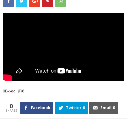
0Bx-dq_jFi8
0
Facebook
Twitter
0
Email
0