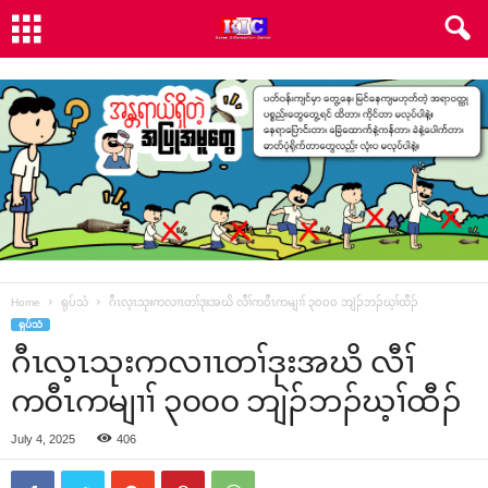
Home
ရုပ်သံ
ဂီၤလ့ၤသုးကလၢၤတၢ်ဒုးအဃိ လီၢ်က၀ီၤကမျၢၢ် ၃၀၀၀ ဘျဲၣ်ဘၣ်ဃ့ၢ်ထီၣ်
ရုပ်သံ
ဂီၤလ့ၤသုးကလၢၤတၢ်ဒုးအဃိ လီၢ်
က၀ီၤကမျၢၢ် ၃၀၀၀ ဘျဲၣ်ဘၣ်ဃ့ၢ်ထီၣ်
July 4, 2025
406