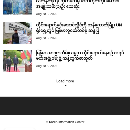
လက်နက်ကြီး တိုက်ခိုက်မှု ဆက်တိုက်လုပ်ဆောင်၊
အမျိုးသမီး(၁)ဦး သေဆုံး
August 6, 2026
ထိုင်းရောက်မင်းအောင်လှိုင်ကို ဘန်ကောက်မြို့၊ UN
ရုံးရှေ့တွင် မြန်မာလူငယ်တစ်စု ဆန္ဒပြ
August 6, 2026
မြန်မာ အာဏာသိမ်းသမ္မတ ထိုင်းရောက်နေစဥ် အရပ်
ဖက်အဖွဲ့(၁၆)ဖွဲ့ ကန့်ကွက်စာထုတ်
August 6, 2026
Load more
© Karen Information Center