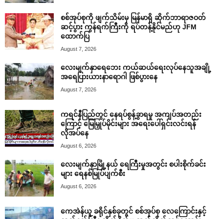
စစ်အုပ်စုကို ဖျက်သိမ်းမှ မြန်မာရှိ ဆိုက်ဘာရာဇဝတ်
ဆင့်ပွား ကွန်ရက်ကြီးကို ရပ်တန့်နိုင်မည်ဟု JFM
ထောက်ပြ
August 7, 2026
လေးမျက်နှာရေဘေး ကယ်ဆယ်ရေးလုပ်နေသူအချို့
အရေပြားယားနာရောဂါ ဖြစ်ပွားနေ
August 7, 2026
ကရင်နီပြည်တွင် နေရပ်စွန့်ခွာရမှု အကျပ်အတည်း
ကြောင့် မြေမြှုပ်မိုင်းများ အရေးပေါ်ရှင်းလင်းရန်
လိုအပ်နေ
August 6, 2026
လေးမျက်နှာမြို့နယ် ရေကြီးမှုအတွင်း စပါးစိုက်ခင်း
များ ရေနစ်မြုပ်ပျက်စီး
August 6, 2026
ကေအဲန်ယူ ခရိုင်နှစ်ခုတွင် စစ်အုပ်စု လေကြောင်းနှင့်