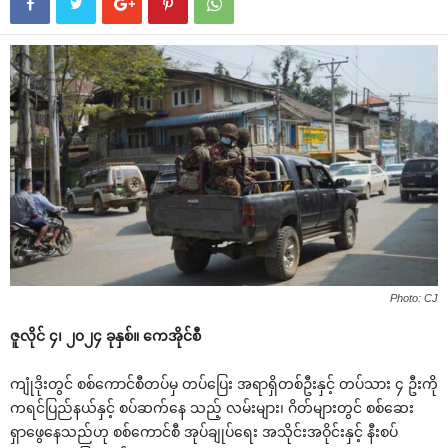
Photo: CJ
ဇူလိုင် ၄၊ ၂၀၂၄ ခုနှစ်။ ကေအိုင်စီ
ကျုံဒိုးတွင် စစ်ကောင်စီတပ်မှ တပ်ပြေး အရာရှိတစ်ဦးနှင့် တပ်သား ၄ ဦးကို
ကရင်ပြည်နယ်နှင့် စပ်ဆက်နေ သည့် လမ်းများ၊ ဂိတ်များတွင် စစ်ဆေး
ရှာဖွေနေသည်ဟု စစ်ကောင်စီ အုပ်ချုပ်ရေး အသိုင်းအဝိုင်းနှင့် နီးစပ်