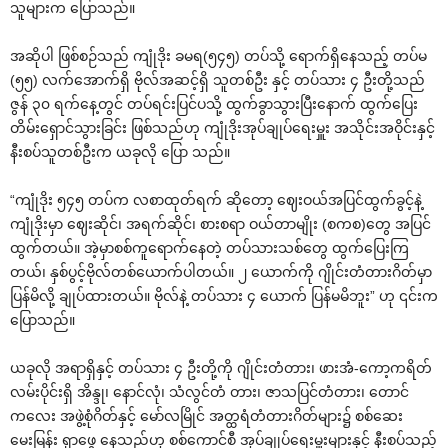
သူများက ပြောသည်။
အဆိုပါ ဖြစ်စဉ်သည် ကျုံဒိုး ခမရ(၅၄၅) တပ်သို့ ရောက်ရှိနေသည့် တပ်မ
(၅၅) လက်အောက်ရှိ ဗိုလ်အဆင့်ရှိ သူတစ်ဦး နှင့် တပ်သား ၄ ဦးတို့သည်
ဇွန် ၃၀ ရက်နေ့တွင် တပ်ရင်းပြင်ပသို့ ထွက်ခွာသွားပြီးနောက် ထွက်ပြေး
တိမ်းရှောင်သွားခြင်း ဖြစ်သည်ဟု ကျုံဒိုးအုပ်ချုပ်ရေးမှူး အသိုင်းအဝိုင်းနှင့်
နီးစပ်သူတစ်ဦးက ယခုလို ပြော သည်။
“ကျုံဒိုး ၅၄၅ တပ်က လစာထုတ်ရက် ဆိုတော့ ဈေးဝယ်အပြင်ထွက်ခွင့်နဲ့
ကျုံဒိုးမှာ ဈေးဆိုင်၊ အရက်ဆိုင်၊ စားစရာ ဝယ်တာမျိုး (စကစ)တွေ အပြင်
ထွက်တယ်။ အဲ့မှာစစ်ကူရောက်နေတဲ့ တပ်သားသစ်တွေ ထွက်ပြေးကြ
တယ်၊ နှစ်ပွင့်ဗိုလ်တစ်ယောက်ပါတယ်။ ၂‌ ယောက်ကို ဂျိုင်းတံတားဂိတ်မှာ
ပြန်မိလို့ ချုပ်ထားတယ်။ ဗိုလ်နဲ့ တပ်သား ၄ ယောက် ပြန်မမိဘူး” ဟု ၎င်းက
ပြောသည်။
ယခုလို အရာရှိနှင့် တပ်သား ၄ ဦးတို့ကို ဂျိုင်းတံတား၊ ဖားအံ-ကော့ကရိတ်
လမ်းပိုင်းရှိ အိန္ဒု၊ နောင်လုံ၊ သံလွင်တံ တား၊ ဇာသပြင်တံတား၊ တောင်
ကလေး အဖွဲ့စုံဂိတ်နှင့် မော်လမြိုင် အတ္ထရံတံတားဂိတ်များ၌ စစ်ဆေး
မေးမြန်း ရှာဖွေ နေသည်ဟု စစ်ကောင်စီ အုပ်ချုပ်ရေးမှူးများနှင့် နီးစပ်သည့်