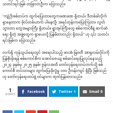
သတင်းရင်းမြစ် တခြားတဦးက ပြောသည်။
“ကျုံဒိုးစစ်တပ်က ထွက်ပြေးတာတွေကခဏခဏ ရှိတယ်၊ ဒီတစ်ခါလိုက်
ရှာနေတာက ဗိုလ်တစ်ယာက် ပါနေလို့၊ အရင်တုန်းကပြေးကြတာ၊ လွတ်
သွားတာ တွေအများကြီး ရှိတယ်။ ရွာအုပ်ကြီးတွေ စစ်ကောင်စီနဲ့ ဆက်ဆံ
ရေး ရှိတဲ့ အဖွဲ့တွေက ရှာပေးလို့ ပြန်မိတာလည်း ရှိတယ်” ဟု ၎င်း သတင်း
ရင်းမြစ်က ပြောသည်။
လက်ရှိ ကုန်သွယ်ရေးတွင် အရေးပါသည့် ဖားအံ-မြဝတီ အာရှလမ်းပိုင်းကို
ပြန်စိုးမိုးရန် စစ်ကောင်စီက အောင်ဇေယျ စစ်ဆင်ရေးပြုလုပ်နေသည့်
၂၀၂၄ ခုနှစ်မှ ၂၀၂၅ ခုနှစ်၊ ဇွန်လအထိ တော်လှန်ရေးတပ်ဘက်သို့ စစ်
ကောင်စီ တပ်သားများ ထွက်ပြေးခိုလှုံမှု ၁၀၀ ဦးဝန်းကျင် ရှိပြီး ဖြစ်သည်
ဟု တော်လှန်ရေးတပ်ဖွဲ့ ဝင်များက ထုတ်ပြန်ထားသည်။
1
Facebook
Twitter
1
Email
0