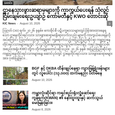
သတင်း
ဌာနေသားဖွားဆရာမများကို ကာကွယ်ပေးရန် သံလွင်
ငြိမ်းချမ်းရေးဥယျာဉ် ကော်မတီနှင့် KWO တောင်းဆို
-
KIC News
August 10, 2026
0
ဩဂုတ် (၁၀) ရက်၊ ၂၀၂၆ ခုနှစ်။ ကေအိုင်စီ ပဋိပက္ခဒေသများတွင်ပိုမိုအားထားနေရ
သော ဌာနေတိုင်းရင်းသား သားဖွားဆရာမ(ရိုးရာလက်သည်) များကို ကာကွယ်ပေးရန်လို
အပ်ကြောင်း ဩဂုတ်လ(၉)ရက်နေ့တွင် ကျရောက်သည့်အပြည်ပြည်ဆိုင်ရာ ကမ္ဘာ့ဌာနေ
တိုင်းရင်းသားများနေ့တွင် သံလွင်ငြိမ်းချမ်းရေးဥယျာဉ်ကော်မတီနှင့် ကရင်အမျိုးသမီး
အစည်းအရုံး-KWO တို့က တိုက်တွန်းတောင်းဆိုသည်။ ၂၀၂၆ ခုနှစ် အပြည်ပြည်ဆိုင်ရာ
ကမ္ဘာ့ဌာနေတိုင်းရင်းသားများနေ့၊ ဆောင်ပုဒ်တွင် ဌာနေတိုင်းရင်းသား သားဖွားဆရာမများ
အား ဂုဏ်ပြုခြင်း၊...
BGF နှင့် DKBA ထိန်းချုပ်နေရာ ကျားဖြန့်ရုံးခန်းများ
တွင် လူပေါင်း (၁၃,၀၀၀) ထက်မနည်း ပိတ်မိနေ
August 10, 2026
ကမ္ဘာလုံးဆိုင်ရာ ကရင်စည်းရုံးလှုံ့ဆော်ရေး
ကွန်ရက်(KWAN) ၏ နော်ထူးထူးနှင့် ဆက်သွယ်
မေးမြန်းခြင်း။
August 8, 2026