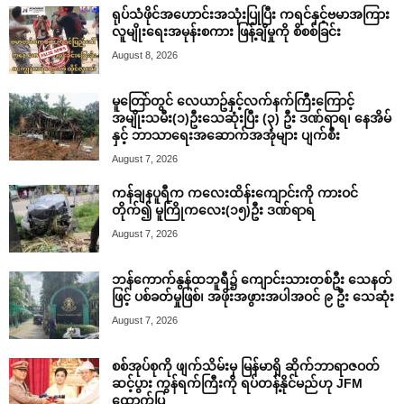
ရုပ်သံဖိုင်အဟောင်းအသုံးပြုပြီး ကရင်နှင့်ဗမာအကြား
လူမျိုးရေးအမုန်းစကား ဖြန့်ချိမှုကို စိစစ်ခြင်း
August 8, 2026
မူတြော်တွင် လေယာဥ်နှင့်လက်နက်ကြီးကြောင့်
အမျိုးသမီး(၁)ဦးသေဆုံးပြီး (၃) ဦး ဒဏ်ရာရ၊ နေအိမ်
နှင့် ဘာသာရေးအဆောက်အအုံများ ပျက်စီး
August 7, 2026
ကန်ချနပူရီက ကလေးထိန်းကျောင်းကို ကားဝင်
တိုက်၍ မူကြိုကလေး(၁၅)ဦး ဒဏ်ရာရ
August 7, 2026
ဘန်ကောက်နွန်ထဘူရီ၌ ကျောင်းသားတစ်ဦး သေနတ်
ဖြင့် ပစ်ခတ်မှုဖြစ်၊ အဖိုးအဖွားအပါအဝင် ၉ ဦး သေဆုံး
August 7, 2026
စစ်အုပ်စုကို ဖျက်သိမ်းမှ မြန်မာရှိ ဆိုက်ဘာရာဇဝတ်
ဆင့်ပွား ကွန်ရက်ကြီးကို ရပ်တန့်နိုင်မည်ဟု JFM
ထောက်ပြ