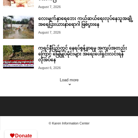
August 7, 2026
လေးမျက်နှာရေဘေး ကယ်ဆယ်ရေးလုပ်နေသူအချို့
အရေပြားယားနာရောဂါ ဖြစ်ပွားနေ
August 7, 2026
ကရင်နီပြည်တွင် နေရပ်စွန့်ခွာရမှု အကျပ်အတည်း
ကြောင့် မြေမြှုပ်မိုင်းများ အရေးပေါ်ရှင်းလင်းရန်
လိုအပ်နေ
August 6, 2026
Load more
© Karen Information Center
Donate