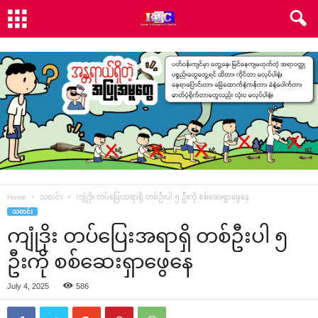
Home
သတင်း
ကျုံဒိုး တပ်ပြေးအရာရှိ တစ်ဦးပါ ၅ ဦးကို စစ်ဆေးရှာဖွေနေ
သတင်း
ကျုံဒိုး တပ်ပြေးအရာရှိ တစ်ဦးပါ ၅
ဦးကို စစ်ဆေးရှာဖွေနေ
July 4, 2025
586