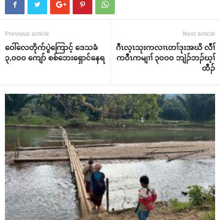
Previous article
Next article
ဝေါ်လေတိုက်ပွဲကြောင့် ဒေသခံ
ဂီၤလ့ၤသုးကလၢၤတၢ်ဒုးအဃိ လီၢ်
၃,၀၀၀ ကျော် စစ်ဘေးရှောင်နေရ
က၀ီၤကမျၢၢ် ၃၀၀၀ ဘျဲၣ်ဘၣ်ဃ့ၢ်
ထီၣ်