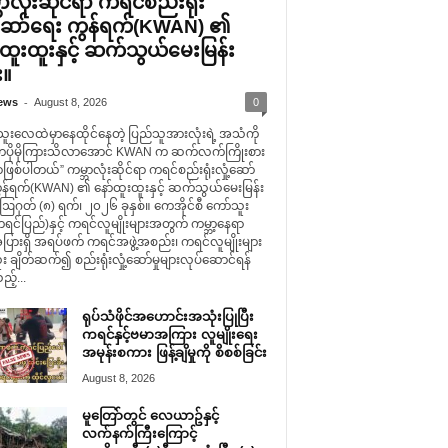
ာလုံးဆိုင်ရာ ကရင်စည်းရုံး
ံ့ဆော်ရေး ကွန်ရက်(KWAN) ၏
်ထူးထူးနှင့် ဆက်သွယ်မေးမြန်း
း။
-
ews
August 8, 2026
0
သူးလေထဲမှာနေထိုင်နေတဲ့ ပြည်သူအားလုံးရဲ့ အသံကို
ကပိုမိုကြားသိလာအောင် KWAN က ဆက်လက်ကြိုးစား
ာဖြစ်ပါတယ်” ကမ္ဘာလုံးဆိုင်ရာ ကရင်စည်းရုံးလှုံ့ဆော်
ွန်ရက်(KWAN) ၏ နော်ထူးထူးနှင့် ဆက်သွယ်မေးမြန်း
 ဩဂုတ် (၈) ရက်၊ ၂၀၂၆ ခုနှစ်။ ကေအိုင်စီ ကော်သူး
င်ပြည်)နှင့် ကရင်လူမျိုးများအတွက် ကမ္ဘာ့နေရာ
ပြားရှိ အရပ်ဖက် ကရင်အဖွဲ့အစည်း၊ ကရင်လူမျိုးများ
း ချိတ်ဆက်၍ စည်းရုံးလှုံ့ဆော်မှုများလုပ်ဆောင်ရန်
သည့်...
ရုပ်သံဖိုင်အဟောင်းအသုံးပြုပြီး
ကရင်နှင့်ဗမာအကြား လူမျိုးရေး
အမုန်းစကား ဖြန့်ချိမှုကို စိစစ်ခြင်း
August 8, 2026
မူတြော်တွင် လေယာဥ်နှင့်
လက်နက်ကြီးကြောင့်