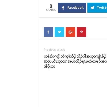
0
Facebook
Twitt
Previous article
တၢ်ဆဲးကျိးသံကွၢ်ဘီၣ်သိၣ်၀ါအသုးကျိၤခိၣ
ဃးပယီၤသုးလၢအဟဲထီၣ်ရၤမတံတဖၣ်အတ
အိၣ်သး