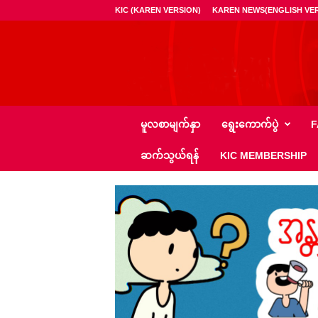
KIC (KAREN VERSION)
KAREN NEWS(ENGLISH VER
ကေ
မူလစာမျက်နှာ
ရွေး‌ကောက်ပွဲ
F
အို
င်
ဆက်သွယ်ရန်
KIC MEMBERSHIP
စီ
–
K
I
C
N
e
w
s