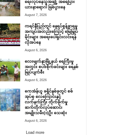
ရေးလုပ်နေသူအချို့ အရေပြား
ယားနာရောဂါ ဖြစ်ပွားနေ
August 7, 2026
ကရင်နီပြည်တွင် နေရပ်စွန့်ခွာရမှု
အကျပ်အတည်းကြောင့် မြေမြှုပ်
မိုင်းများ အရေးပေါ်ရှင်းလင်းရန်
လိုအပ်နေ
August 6, 2026
လေးမျက်နှာမြို့နယ် ရေကြီးမှု
အတွင်း စပါးစိုက်ခင်းများ ရေနစ်
မြုပ်ပျက်စီး
August 6, 2026
ကေအဲန်ယူ ခရိုင်နှစ်ခုတွင် စစ်
အုပ်စု လေကြောင်းနှင့်
လက်နက်ကြီး တိုက်ခိုက်မှု
ဆက်တိုက်လုပ်ဆောင်၊
အမျိုးသမီး(၁)ဦး သေဆုံး
August 6, 2026
Load more