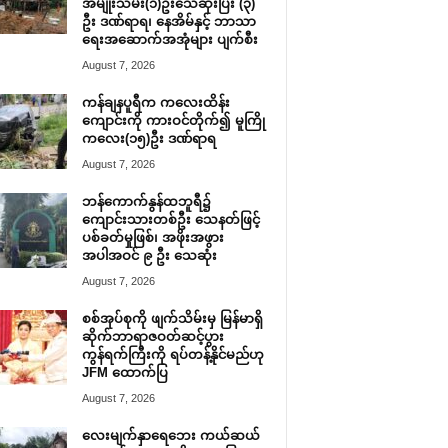
အမျိုးသမီး(၁)ဦးသေဆုံးပြီး (၃)
ဦး ဒဏ်ရာရ၊ နေအိမ်နှင့် ဘာသာ
ရေးအဆောက်အအုံများ ပျက်စီး
August 7, 2026
ကန်ချနပူရီက ကလေးထိန်း
ကျောင်းကို ကားဝင်တိုက်၍ မူကြို
ကလေး(၁၅)ဦး ဒဏ်ရာရ
August 7, 2026
ဘန်ကောက်နွန်ထဘူရီ၌
ကျောင်းသားတစ်ဦး သေနတ်ဖြင့်
ပစ်ခတ်မှုဖြစ်၊ အဖိုးအဖွား
အပါအဝင် ၉ ဦး သေဆုံး
August 7, 2026
စစ်အုပ်စုကို ဖျက်သိမ်းမှ မြန်မာရှိ
ဆိုက်ဘာရာဇဝတ်ဆင့်ပွား
ကွန်ရက်ကြီးကို ရပ်တန့်နိုင်မည်ဟု
JFM ထောက်ပြ
August 7, 2026
လေးမျက်နှာရေဘေး ကယ်ဆယ်