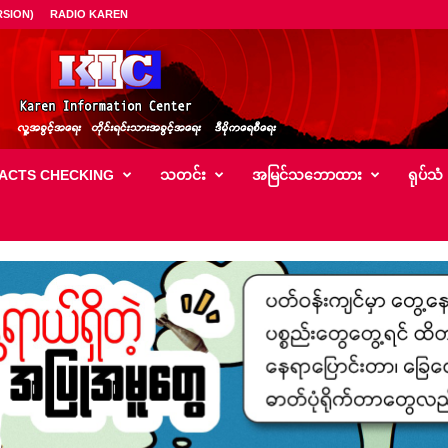
SION)
RADIO KAREN
ACTS CHECKING
သတင်း
အမြင်သ‌ဘောထား
ရုပ်သံ