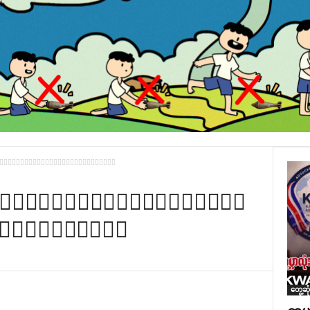
်ကဒုသးလိၣ်ဘၣ်၀ဲတၢ်မၤဘူၣ်ကစၢ်
ၢၢ်လၢဘၣ်ဃ့ၢ်အိၣ်ကဒု
မၤဘူၣ်ကစၢ်
တွေ့ဆု