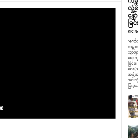
ကမ္ဘ
လှု
နော
ခြင်
KIC N
“ကော်
ကမ္ဘာ
သွားမှ
ရေး က
ခြင်း။
လေ(ကရ
အနှံ့အ
အားလုံ
ပြီးခဲ့