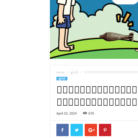
Home
ရုပ်သံ
၀့ၢ်တၢ်အဲၣ်ကမျၢၢ်လၢဘၣ်ဃ့ၢ်အိၣ
ရုပ်သံ
၀့ၢ်တၢ်အဲၣ်ကမျ
သးလိၣ်ဘၣ်၀ဲတၢ်
April 19, 2024
676