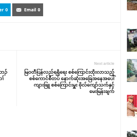
er
0
Email
0
Next article
်ဘၣ်
မြဝတီပြန်လည်ရရှိရေး စစ်ကြောင်းထိုးလာသည့်
ၢ်
စစ်ကောင်စီတပ် နောက်ဆုံးအခြေအနေအပေါ်
ကျားဖြူ စစ်ကြောင်းမှူး ဗိုလ်ကျော်သက်နှင့်
မေးမြန်းချက်