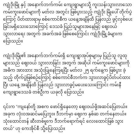
ကျုံဒိုးမြို နှင့် အနောက်ဘက်ကမ်း ကျေးရွာများသို့ ကူးသန်းသွားလာသော
ကမ်းကူးဖောင်များကို မတ်လ အတွင်း ဖြစ်ပွားသည့် ကျုံဒိုး မြိုပေါ် တိုက်ပွဲ
ကြောင့် ပိတ်ထားရာမှ စစ်ကောင်စီက ယနေ့အချိန်ထိ ပြန်လည် ဖွင့်လှစ်ပေး
ခြင်းမရှိသေးသောကြောင့် ဒေသခံ ပြည်သူများအနေဖြင့် ဈေးဝယ်
သွားလာရေး အတွက် အခက်အခဲ ဖြစ်စေကြောင်း ကျုံဒိုးမြို့ခံများက
ပြောသည်။
ကျုံးဒိုးမြို၏ အနောက်ဘက်ကမ်းရှိ ကျေးရွာအုပ်စုများမှ ပြည်သူ လူထု
များသည် ဈေးဝယ် သွားလာခြင်း အတွက် အဆိုပါ ကမ်းကူးဖောင်များကို
အဓိက အားထား အသုံးပြုနေကြရပြီး မတ်လ ၂၅ ရက်နေ့က ဖြစ်ပွား ခဲ့
သည့် တိုက်ပွဲဖြစ်စဉ်ကြောင့် စစ်ကောင်စီဘက်က သွားလာခွင့်ပိတ်ပင်ထား
ပြီး ယနေ့ အချိန်ထိ ပြန်လည် သွားလာခွင့်မပေးသေးကြောင်း ကမ်းနီ
ကျေးရွာဒေသခံ တစ်ဦးက ယခုလို ပြောသည်။
၎င်းက “ကျနော်တို့ အစက ဖောင်ရှိနေတော့ ဈေးဝယ်ဖို့အဆင်ပြေတယ်။
အခုက လုံးဝအဆင်မပြေဘူး။ ဒီဘက်မှာ ဈေးက နှစ်ဆ တက်နေတယ်။
သုံးထောင်တန် ‌ဆီးတစ်ဗူးက ဒီဘက်ရောက်ရင် လေးထောင်ဖြစ် သွား
တယ်” ဟု ကေအိုင်စီ သို့ပြောသည်။