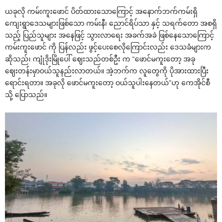
ယခုလို ကမ်းကူးဖောင် ပိတ်ထားသောကြောင့် အနောက်ဘက်ကမ်းရှိ
ကျေးရွာဒေသများဖြစ်သော ကမ်းနီ၊ ညောင်ရိပ်သာ နှင့် သရက်တော အစရှိ
သည့် ‌ပြည်သူများ အနေဖြင့် သွားလာရေး အခက်အခဲ ဖြစ်နေသောကြောင့်
ကမ်းကူးဖောင် ကို ပြန်လည်း ဖွင့်ပေးစေလိုကြောင်းလည်း ဒေသခံများက
ဆိုသည်၊ ကျုံဒိုးမြိုပေါ် ဈေးသည်တစ်ဦး က “ဖောင်မကူးတော့ အခု
ဈေးတန်းမှာဝယ်သူနည်းလာတယ်။ အဲ့ဘက်က လူတွေကို ပိုအားထားပြီး
ရောင်းရတာ။ အခုလို‌ ဖောင်မကူးတော့ ဝယ်သူပါးနေတယ်”ဟု ကေအိုင်စီ
သို့ ပြောသည်။