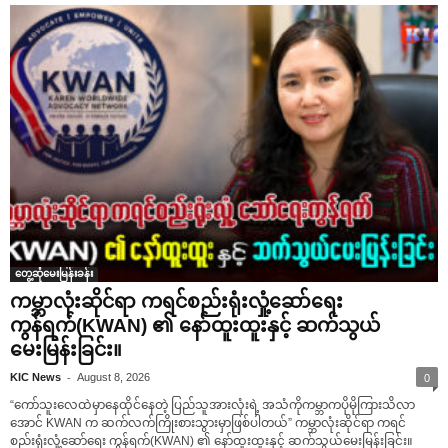
တွေ့ဆုံမေးမြန်းခန်း
ကမ္ဘာလုံးဆိုင်ရာ ကရင်စည်းရုံးလှုံ့ဆော်ရေး
ကွန်ရက်(KWAN) ၏ နော်ထူးထူးနှင့် ဆက်သွယ်
မေးမြန်းခြင်း။
-
KIC News
August 8, 2026
0
“ကော်သူးလေထဲမှာနေထိုင်နေတဲ့ ပြည်သူအားလုံးရဲ့ အသံကိုကမ္ဘာကပိုမိုကြားသိလာ
အောင် KWAN က ဆက်လက်ကြိုးစားသွားမှာဖြစ်ပါတယ်” ကမ္ဘာလုံးဆိုင်ရာ ကရင်
စည်းရုံးလှုံ့ဆော်ရေး ကွန်ရက်(KWAN) ၏ နော်ထူးထူးနှင့် ဆက်သွယ်မေးမြန်းခြင်း။