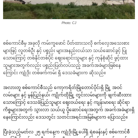
Photo: CJ
စစ်ကောင်စီမှ အခုလို ကမ်းကူဖောင် ပိတ်ထားသလို စက်လှေအသေးစား
များဖြင့် လူတစ်ဦး နှင့် ပစ္စည်း များအနည်းငယ်သာ သယ်ဆောင်ခွင့် ပြု
သောကြောင့် တစ်နိုင်တစ်ပိုင် ဈေးရောင်းသူများ နှင့် ကုန်စုံဆိုင် ဖွင့်ထား
သူများအတွက်လည်း ပစ္စည်းပြတ်လပ်သည့် အခက်အခဲများဖြစ်နေ
ကြောင်း ကျုံဒိုး တစ်ဖက်ကမ်း ရှိ ဒေသခံများက ဆိုသည်။
အလားတူ စစ်ကောင်စီသည် ကော့ကရိတ်မြိုတောင်ပိုင်းရှိ မြို့ အဝင်
လမ်းများ နှင့် မွန်ပြည်နယ်၊ ကျိုက်ထိုမြို့ တွင်းလမ်းများကို ဖျက်ဆီးထား
သောကြောင့် ဒေသခံပြည်သူများ ဈေးဝယ်ရေး နှင့် ကျန်းမာရေး ဆိုင်ရာ
ကိစ္စများအတွက် သွားလာ သယ်ယူ ပို့ဆောင်ရေးအတွက် အခက်အခဲများရှိ
နေကြောင်းလည်း ဒေသတွင်း သတင်းအရင်းအမြစ်များက ပြောသည်။
ပြီးခဲ့သည့်မတ်လ ၂၅ ရက်နေ့က ကျုံဒိုးမြို့ပေါ်ရှိ ရဲစခန်းနှင့် စစ်ကောင်စီ