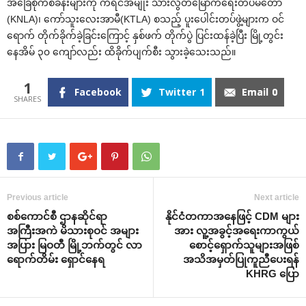
အခြေစိုက်စခန်းများကို ကရင်အမျိုး သားလွတ်မြောက်ရေးတပ်မတော်
(KNLA)၊ ကော်သူးလေးအာမီ(KTLA) စသည့် ပူးပေါင်းတပ်ဖွဲ့များက ဝင်
ရောက် တိုက်ခိုက်ခဲ့ခြင်းကြောင့် နှစ်ဖက် တိုက်ပွဲ ပြင်းထန်ခဲ့ပြီး မြို့တွင်း
နေအိမ် ၃၀ ကျော်လည်း ထိခိုက်ပျက်စီး သွားခဲ့သေးသည်။
1
Facebook
Twitter
1
Email
0
Previous article
Next article
စစ်ကောင်စီ ဌာနဆိုင်ရာ
နိုင်ငံတကာအနေဖြင့် CDM များ
အကြီးအကဲ မိသားစုဝင် အများ
အား လူ့အခွင့်အရေးကာကွယ်
အပြား မြဝတီ မြို့ဘက်တွင် လာ
စောင့်ရှောက်သူများအဖြစ်
ရောက်တိမ်း ရှောင်နေရ
အသိအမှတ်ပြုကူညီပေးရန်
KHRG ပြော