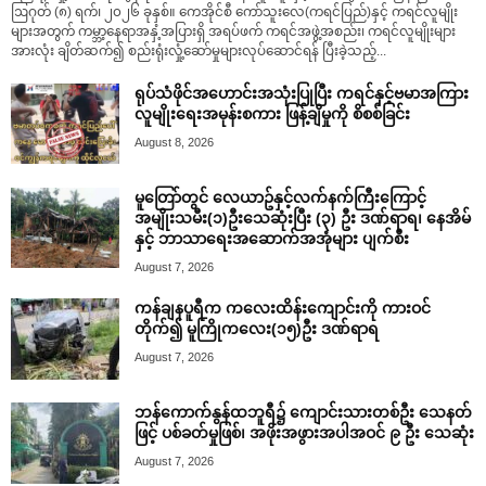
ဩဂုတ် (၈) ရက်၊ ၂၀၂၆ ခုနှစ်။ ကေအိုင်စီ ကော်သူးလေ(ကရင်ပြည်)နှင့် ကရင်လူမျိုး
များအတွက် ကမ္ဘာ့နေရာအနှံ့အပြားရှိ အရပ်ဖက် ကရင်အဖွဲ့အစည်း၊ ကရင်လူမျိုးများ
အားလုံး ချိတ်ဆက်၍ စည်းရုံးလှုံ့ဆော်မှုများလုပ်ဆောင်ရန် ပြီးခဲ့သည့်...
ရုပ်သံဖိုင်အဟောင်းအသုံးပြုပြီး ကရင်နှင့်ဗမာအကြား
လူမျိုးရေးအမုန်းစကား ဖြန့်ချိမှုကို စိစစ်ခြင်း
August 8, 2026
မူတြော်တွင် လေယာဥ်နှင့်လက်နက်ကြီးကြောင့်
အမျိုးသမီး(၁)ဦးသေဆုံးပြီး (၃) ဦး ဒဏ်ရာရ၊ နေအိမ်
နှင့် ဘာသာရေးအဆောက်အအုံများ ပျက်စီး
August 7, 2026
ကန်ချနပူရီက ကလေးထိန်းကျောင်းကို ကားဝင်
တိုက်၍ မူကြိုကလေး(၁၅)ဦး ဒဏ်ရာရ
August 7, 2026
ဘန်ကောက်နွန်ထဘူရီ၌ ကျောင်းသားတစ်ဦး သေနတ်
ဖြင့် ပစ်ခတ်မှုဖြစ်၊ အဖိုးအဖွားအပါအဝင် ၉ ဦး သေဆုံး
August 7, 2026