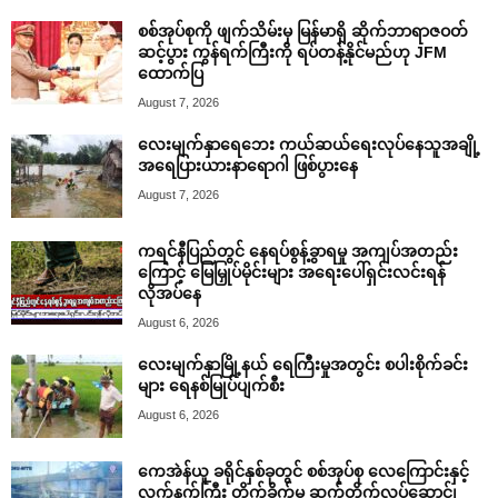
စစ်အုပ်စုကို ဖျက်သိမ်းမှ မြန်မာရှိ ဆိုက်ဘာရာဇဝတ်
ဆင့်ပွား ကွန်ရက်ကြီးကို ရပ်တန့်နိုင်မည်ဟု JFM
ထောက်ပြ
August 7, 2026
လေးမျက်နှာရေဘေး ကယ်ဆယ်ရေးလုပ်နေသူအချို့
အရေပြားယားနာရောဂါ ဖြစ်ပွားနေ
August 7, 2026
ကရင်နီပြည်တွင် နေရပ်စွန့်ခွာရမှု အကျပ်အတည်း
ကြောင့် မြေမြှုပ်မိုင်းများ အရေးပေါ်ရှင်းလင်းရန်
လိုအပ်နေ
August 6, 2026
လေးမျက်နှာမြို့နယ် ရေကြီးမှုအတွင်း စပါးစိုက်ခင်း
များ ရေနစ်မြုပ်ပျက်စီး
August 6, 2026
ကေအဲန်ယူ ခရိုင်နှစ်ခုတွင် စစ်အုပ်စု လေကြောင်းနှင့်
လက်နက်ကြီး တိုက်ခိုက်မှု ဆက်တိုက်လုပ်ဆောင်၊