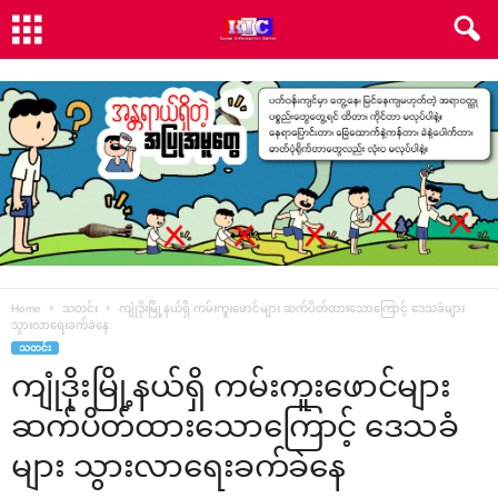
Home
သတင်း
ကျုံဒိုးမြို့နယ်ရှိ ကမ်းကူးဖောင်များ ဆက်ပိတ်ထားသောကြောင့် ဒေသခံများ
သွားလာရေးခက်ခဲနေ
သတင်း
ကျုံဒိုးမြို့နယ်ရှိ ကမ်းကူးဖောင်များ
ဆက်ပိတ်ထားသောကြောင့် ဒေသခံ
များ သွားလာရေးခက်ခဲနေ