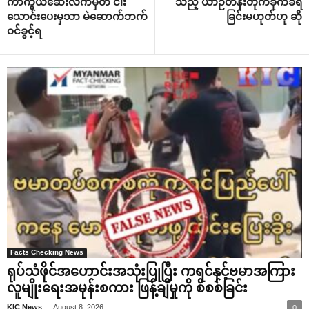
ကာကွယ်ဆေးလက်မှတ် ငါး
သည့် ယာဉ်တန်းတိုက်ခိုက်ခံရ
သောင်းပေးမှသာ မဲဆောက်ဘက်
ခြင်းမဟုတ်ဟု ဆို
ဝင်ခွင့်ရ
Facts Checking News
ရုပ်သံဖိုင်အဟောင်းအသုံးပြုပြီး ကရင်နှင့်ဗမာအကြား
လူမျိုးရေးအမုန်းစကား ဖြန့်ချိမှုကို စိစစ်ခြင်း
-
KIC News
August 8, 2026
0