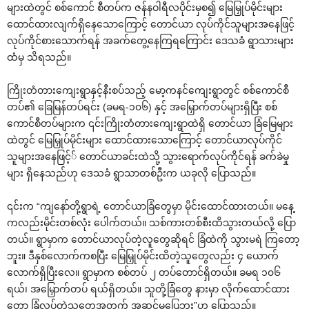
များထဲတွင် စစ်ကောင် စီတပ်က ဇန်နဝါရီလပိုင်းမှစ၍ မြေမြှုပ်မိုင်းများ
ထောင်ထားလျက်ရှိနေသောကြောင့် တောင်ယာ လုပ်ကိုင်သူများအနေဖြင့်
လုပ်ကိုင်စားသောက်ရန် အခက်တွေ့နေကြရကြောင်း ဒေသခံ ရွာသားများ
ထံမှ သိရသည်။
ကြိုးတံတားကျေးရွာနှင့်နီးစပ်သည့် မော့ကနင်ကျေးရွာတွင် စစ်ကောင်စီ
တပ်၏ ခြေမြန်တပ်ရင်း (ခမရ-၁၀၆) နှင့် အမြှောက်တပ်များရှိပြီး စစ်
ကောင်စီတပ်များက ၎င်းကြိုးတံတားကျေးရွာထဲရှိ တောင်ယာ ခြံမြေများ
ထဲတွင် မြေမြှုပ်မိုင်းများ ထောင်ထားသောကြောင့် တောင်ယာလုပ်ကိုင်
သူများအနေဖြင့်် တောင်ယာခင်းထဲသို့ သွားရောက်လုပ်ကိုင်ရန် ခက်ခဲမှု
များ ရှိနေသည်ဟု ဒေသခံ ရွာသာတစ်ဦးက ယခုလို ပြောသည်။
၎င်းက “ကျနော်တို့ရွာရဲ့ တောင်ယာခြံတွေမှာ မိုင်းထောင်ထားတယ်။ မနေ့
ကလည်းမိုင်းတစ်လုံး ပေါက်တယ်။ သစ်ကားတစ်စီးထိသွားတယ်လို့ ပြော
တယ်။ ရွာမှာက တောင်ယာလုပ်တဲ့လူတွေဆိုရင် ခြံထဲကို သွားမရဲ ကြတော့
ဘူး။ ဒီနှစ်လောက်ကစပြီး မြေမြှုပ်မိုင်းထိတဲ့သူတွေလည်း ၄ ယောက်
လောက်ရှိပြီးလေ။ ရွာမှာက စစ်တပ် ၂ တပ်တောင်ရှိတယ်။ ခမရ ၁၀၆
ရယ်၊ အမြှောက်တပ် ရယ်ရှိတယ်။ သူတို့ခြံတွေ နားမှာ လိုက်ထောင်ထား
တော့ ခြံလုပ်တဲ့သူတွေအတွက် အဆင်မပြေဘူး”ဟု ပြောသည်။