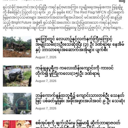
ရုပ်သံဖိုင်အဟောင်းအသုံးပြုပြီး ကရင်နှင့်ဗမာအကြား လူမျိုးရေးအမုန်းစကား ဖြန့်ချိမှု
ကို စိစစ်ခြင်း ဩဂုတ် (၇) ရက်၊ ၂၀၂၆ ခုနှစ်။ KIC/ The Red Flag/ MFCN ထိုင်းရောက်
မြန်မာအလုပ်သမားများ အထောက်အထားကိစ္စအပါအဝင် မင်းအောင်လှိုင်ကို ဆန္ဒပြခဲ့
သည့် Bright Future အဖွဲ့၏ ရုပ်သံဖိုင်အဟောင်း အသုံးပြုထားသော ကရင်နှင့်ဗမာ
တိုင်းရင်းသားအချင်းချင်းကြား အမုန်းစကားဖြန့်ဝေမှု ပြီးခဲ့သည့်ဇူလိုင်(၂၈)ရက်နေ့က...
မူတြော်တွင် လေယာဥ်နှင့်လက်နက်ကြီးကြောင့်
အမျိုးသမီး(၁)ဦးသေဆုံးပြီး (၃) ဦး ဒဏ်ရာရ၊ နေအိမ်
နှင့် ဘာသာရေးအဆောက်အအုံများ ပျက်စီး
August 7, 2026
ကန်ချနပူရီက ကလေးထိန်းကျောင်းကို ကားဝင်
တိုက်၍ မူကြိုကလေး(၁၅)ဦး ဒဏ်ရာရ
August 7, 2026
ဘန်ကောက်နွန်ထဘူရီ၌ ကျောင်းသားတစ်ဦး သေနတ်
ဖြင့် ပစ်ခတ်မှုဖြစ်၊ အဖိုးအဖွားအပါအဝင် ၉ ဦး သေဆုံး
August 7, 2026
စစ်အုပ်စုကို ဖျက်သိမ်းမှ မြန်မာရှိ ဆိုက်ဘာရာဇဝတ်