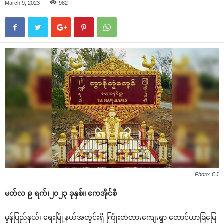
March 9, 2023
982
Photo: CJ
မတ်လ ၉ ရက်၊၂၀၂၃ ခုနှစ်။ ကေအိုင်စီ
မွန်ပြည်နယ်၊ ရေးမြို့နယ်အတွင်းရှိ ကြိုးတံတားကျေးရွာ တောင်ယာခြံမြေ