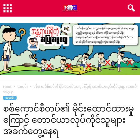
Home
သတင်း
စစ်ကောင်စီတပ်၏ မိုင်းထောင်ထားမှုကြောင့် တောင်ယာလုပ်ကိုင်သူများ အခက်
တွေ့နေရ
သတင်း
စစ်ကောင်စီတပ်၏ မိုင်းထောင်ထားမှု
ကြောင့် တောင်ယာလုပ်ကိုင်သူများ
အခက်တွေ့နေရ