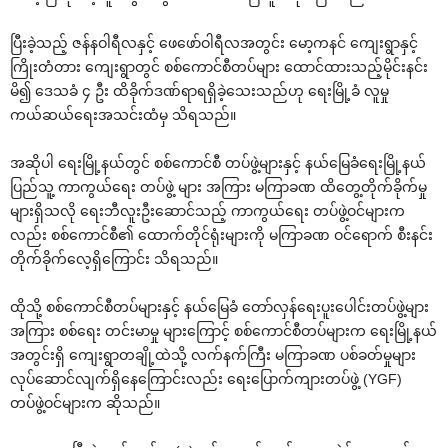
ပြီးခဲ့သည့် ဇန်နဝါရီလနှင့် ဖေဖော်ဝါရီလအတွင်း မော့ကနင် ကျေးရွာနှင့်
ကြိုးတံတား ကျေးရွာတွင် စစ်ကောင်စီတပ်များ ထောင်ထားသည့်မိုင်းနင်း
မိ၍ ဒေသခံ ၄ ဦး ထိခိုက်ဒဏ်ရာရရှိခဲ့သေးသည်ဟု ရေးမြို့ခံ လူမှု
ကယ်ဆယ်ရေးအသင်းထံမှ သိရသည်။
အဆိုပါ ရေးမြို့နယ်တွင် စစ်ကောင်စီ တပ်ဖွဲ့များနှင့် နယ်မြေခံရေးမြို့နယ်
ပြည်သူ့ ကာကွယ်ရေး တပ်ဖွဲ့ များ အကြား မကြာခဏ ထိတွေ့တိုက်ခိုက်မှု
များရှိသလို ရေးဘီလူးဦးဆောင်သည့် ကာကွယ်ရေး တပ်ဖွဲ့ဝင်များက
လည်း စစ်ကောင်စီ၏ ထောက်တိုင်ရုံးများကို မကြာခဏ ဝင်ရောက် စီးနင်း
တိုက်ခိုက်လေ့ရှိကြောင်း သိရသည်။
ထိုသို့ စစ်ကောင်စီတပ်များနှင့် နယ်မြေခံ တော်လှန်ရေးပူးပေါင်းတပ်ဖွဲ့များ
အကြား စစ်ရေး တင်းမာမှု များကြောင့် စစ်ကောင်စီတပ်များက ရေးမြို့နယ်
အတွင်းရှိ ကျေးရွာတချို့ထဲသို့ လက်နက်ကြီး မကြာခဏ ပစ်ခတ်မှုများ
လုပ်ဆောင်လျက်ရှိနေကြောင်းလည်း ရေးပြောက်ကျားတပ်ဖွဲ့ (YGF)
တပ်ဖွဲ့ဝင်များက ဆိုသည်။