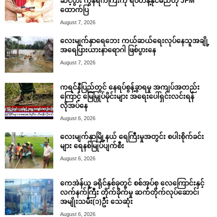
ဆင့်ပွား ကွန်ရက်ကြီးကို ရပ်တန့်နိုင်မည်ဟု JFM
ထောက်ပြ
August 7, 2026
လေးမျက်နှာရေဘေး ကယ်ဆယ်ရေးလုပ်နေသူအချို့
အရေပြားယားနာရောဂါ ဖြစ်ပွားနေ
August 7, 2026
ကရင်နီပြည်တွင် နေရပ်စွန့်ခွာရမှု အကျပ်အတည်း
ကြောင့် မြေမြှုပ်မိုင်းများ အရေးပေါ်ရှင်းလင်းရန်
လိုအပ်နေ
August 6, 2026
လေးမျက်နှာမြို့နယ် ရေကြီးမှုအတွင်း စပါးစိုက်ခင်း
များ ရေနစ်မြုပ်ပျက်စီး
August 6, 2026
ကေအဲန်ယူ ခရိုင်နှစ်ခုတွင် စစ်အုပ်စု လေကြောင်းနှင့်
လက်နက်ကြီး တိုက်ခိုက်မှု ဆက်တိုက်လုပ်ဆောင်၊
အမျိုးသမီး(၁)ဦး သေဆုံး
August 6, 2026