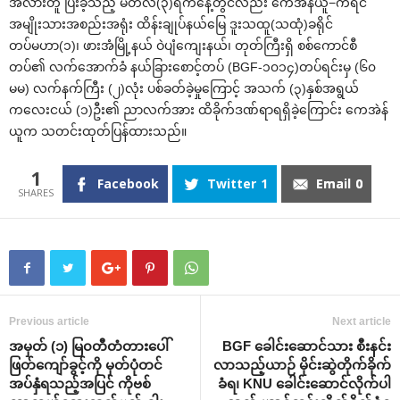
အလားတူ ပြီးခဲ့သည့် မတ်လ(၃)ရက်နေ့တွင်လည်း ကေအဲန်ယူ−ကရင်
အမျိုးသားအစည်းအရုံး ထိန်းချုပ်နယ်မြေ ဒူးသထူ(သထုံ)ခရိုင်
တပ်မဟာ(၁)၊ ဖားအံမြို့နယ် ဝဲပျံကျေးနယ်၊ တုတ်ကြီးရှိ စစ်ကောင်စီ
တပ်၏ လက်အောက်ခံ နယ်ခြားစောင့်တပ် (BGF-၁၀၁၄)တပ်ရင်းမှ (၆၀
မမ) လက်နက်ကြီး (၂)လုံး ပစ်ခတ်ခဲ့မှုကြောင့် အသက် (၃)နှစ်အရွယ်
ကလေးငယ် (၁)ဦး၏ ညာလက်အား ထိခိုက်ဒဏ်ရာရရှိခဲ့ကြောင်း ကေအဲန်
ယူက သတင်းထုတ်ပြန်ထားသည်။
1
Facebook
Twitter
1
Email
0
Previous article
Next article
အမှတ် (၁) မြ၀တီတံတားပေါ်
BGF ခေါင်းဆောင်သား စီးနင်း
ဖြတ်ကျော်ခွင့်ကို မှတ်ပုံတင်
လာသည့်ယာဉ် မိုင်းဆွဲတိုက်ခိုက်
အပ်နှံရသည့်အပြင် ကိုဗစ်
ခံရ၊ KNU ခေါင်းဆောင်လိုက်ပါ