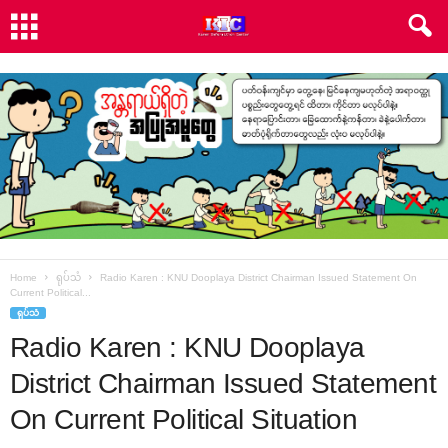
Home
ရုပ်သံ
Radio Karen : KNU Dooplaya District Chairman Issued Statement On
Current Political...
ရုပ်သံ
Radio Karen : KNU Dooplaya
District Chairman Issued Statement
On Current Political Situation