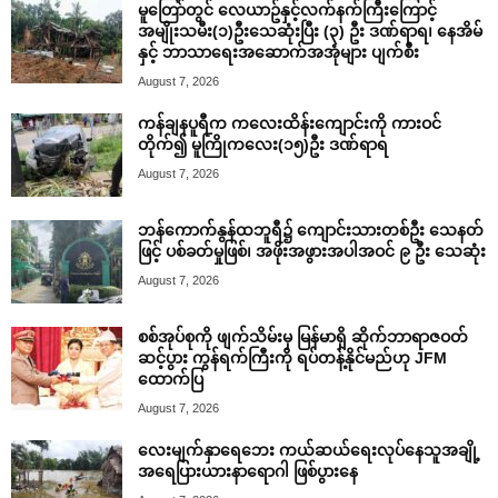
မူတြော်တွင် လေယာဥ်နှင့်လက်နက်ကြီးကြောင့်
အမျိုးသမီး(၁)ဦးသေဆုံးပြီး (၃) ဦး ဒဏ်ရာရ၊ နေအိမ်
နှင့် ဘာသာရေးအဆောက်အအုံများ ပျက်စီး
August 7, 2026
ကန်ချနပူရီက ကလေးထိန်းကျောင်းကို ကားဝင်
တိုက်၍ မူကြိုကလေး(၁၅)ဦး ဒဏ်ရာရ
August 7, 2026
ဘန်ကောက်နွန်ထဘူရီ၌ ကျောင်းသားတစ်ဦး သေနတ်
ဖြင့် ပစ်ခတ်မှုဖြစ်၊ အဖိုးအဖွားအပါအဝင် ၉ ဦး သေဆုံး
August 7, 2026
စစ်အုပ်စုကို ဖျက်သိမ်းမှ မြန်မာရှိ ဆိုက်ဘာရာဇဝတ်
ဆင့်ပွား ကွန်ရက်ကြီးကို ရပ်တန့်နိုင်မည်ဟု JFM
ထောက်ပြ
August 7, 2026
လေးမျက်နှာရေဘေး ကယ်ဆယ်ရေးလုပ်နေသူအချို့
အရေပြားယားနာရောဂါ ဖြစ်ပွားနေ