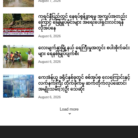
August 7, 2026
ကရင်နီပြည်တွင် နေရပ်စွန့်ခွာရမှု အကျပ်အတည်း
ကြောင့် မြေမြှုပ်မိုင်းများ အရေးပေါ်ရှင်းလင်းရန်
လိုအပ်နေ
August 6, 2026
လေးမျက်နှာမြို့နယ် ရေကြီးမှုအတွင်း စပါးစိုက်ခင်း
များ ရေနစ်မြုပ်ပျက်စီး
August 6, 2026
ကေအဲန်ယူ ခရိုင်နှစ်ခုတွင် စစ်အုပ်စု လေကြောင်းနှင့်
လက်နက်ကြီး တိုက်ခိုက်မှု ဆက်တိုက်လုပ်ဆောင်၊
အမျိုးသမီး(၁)ဦး သေဆုံး
August 6, 2026
Load more