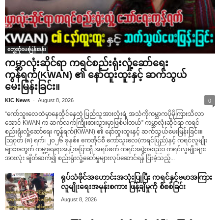
တွေ့ဆုံမေးမြန်းခန်း
ကမ္ဘာလုံးဆိုင်ရာ ကရင်စည်းရုံးလှုံ့ဆော်ရေး
ကွန်ရက်(KWAN) ၏ နော်ထူးထူးနှင့် ဆက်သွယ်
မေးမြန်းခြင်း။
-
KIC News
August 8, 2026
0
“ကော်သူးလေထဲမှာနေထိုင်နေတဲ့ ပြည်သူအားလုံးရဲ့ အသံကိုကမ္ဘာကပိုမိုကြားသိလာ
အောင် KWAN က ဆက်လက်ကြိုးစားသွားမှာဖြစ်ပါတယ်” ကမ္ဘာလုံးဆိုင်ရာ ကရင်
စည်းရုံးလှုံ့ဆော်ရေး ကွန်ရက်(KWAN) ၏ နော်ထူးထူးနှင့် ဆက်သွယ်မေးမြန်းခြင်း။
ဩဂုတ် (၈) ရက်၊ ၂၀၂၆ ခုနှစ်။ ကေအိုင်စီ ကော်သူးလေ(ကရင်ပြည်)နှင့် ကရင်လူမျိုး
များအတွက် ကမ္ဘာ့နေရာအနှံ့အပြားရှိ အရပ်ဖက် ကရင်အဖွဲ့အစည်း၊ ကရင်လူမျိုးများ
အားလုံး ချိတ်ဆက်၍ စည်းရုံးလှုံ့ဆော်မှုများလုပ်ဆောင်ရန် ပြီးခဲ့သည့်...
ရုပ်သံဖိုင်အဟောင်းအသုံးပြုပြီး ကရင်နှင့်ဗမာအကြား
လူမျိုးရေးအမုန်းစကား ဖြန့်ချိမှုကို စိစစ်ခြင်း
August 8, 2026