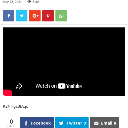
May 13, 2021
3166
K2NHgs8fAqc
0
Facebook
Twitter
0
Email
0