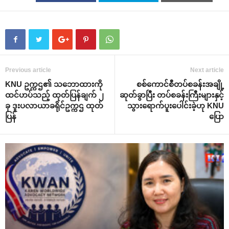
Previous article
Next article
KNU ဥက္ကဌ၏ သ‌ဘောထားကို
စစ်‌ကောင်စီတပ်စခန်းအချို့
ထင်ဟပ်သည့် ထုတ်ပြန်ချက် ၂
ဆုတ်ခွာပြီး တပ်စခန်းကြီးများနှင့်
ခု ဒူးပလာယာခရိုင်ဥက္ကဌ ထုတ်
သွား‌ရောက်ပူး‌ပေါင်းခဲ့ဟု KNU
ပြန်
‌ပြော