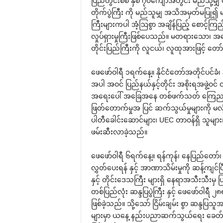
ပြည်တွင်းစစ် နှစ် ၇၀‌ကျော်အတွင်း မည်သို့မျ
တိုက်ပွဲကြီး ကို မည်သူမျှ အသိအမှတ်မပြု၍ မရ
ကြီးများကပါ အံ့ဩစွာ အချိန်ပြည့် ‌စောင့်
လှုပ်ရှားမှုကြီးဖြစ်‌ပေသည်။ မတရား‌သော၊ အဓ
တိုင်းပြည်ကြီးကို လူငယ်၊ လူထုအားဖြင့် ‌
‌ဖေ‌ဖော်ဝါရီ ၁ရက်‌နေ့။ နိုင်ငံ‌တော်အတိုင်ပင်ခ
အပါ အဝင် ပြည်နယ်နှင့်တိုင်း အစိုးရအဖွဲ့ဝင် ဝန
အ‌ရေး‌ပေါ် အ‌ခြေအ‌နေ တစ်ဖက်သတ် ‌ကြေညာခဲ
ဖြတ်‌တောက်မှုအ ပြင် ဆက်သွယ်မှုများကို မလု
ပါတီ‌ခေါင်း‌ဆောင်များ၊ UEC တာဝန်ရှိ သူများ၊
ဖမ်းဆီးလာခဲ့သည်။
‌ဖေ‌ဖော်ဝါရီ ၆ရက်‌နေ့။ ရန်ကုန်၊ ‌နေပြည်‌တော်၊ 
လွှတ်‌ပေးရန် နှင့် အာဏာသိမ်းမှုကို ဆန့်ကျင်
နှင့် တိုင်း‌ဒေသကြီး များရှိ ‌နေရာအသီးသီး
တစ်ပြည်လုံး ဆန္ဒပြပွဲကြီး နှင့် ‌ဖေ‌ဖော်ဝါရီ ၂
ဖြစ်ခဲ့သည်။ သို့‌သော် ငြိမ်းချမ်း စွာ ဆန္ဒပြ
များမှာ ယ‌နေ့ နည်းပညာဆက်သွယ်‌ရေး ‌ခေတ်တ