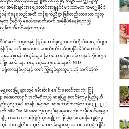
ှ ထင်မှတ်မထားခဲ့မိသည့် ရှစ်‌လေးလုံးနှင့် မတူ‌သော ဤလူထု
။ အိမ်နီးချင်းအ‌ရှေ့‌တောင်အာရှနိုင်ငံများသာမက ကမာ္ဘ့နိုင်ငံ
ကြည့်ဝန်းရံ‌နေရသည်အထိ ဟန်ချက်ညီစွာ ဖြစ်တည်လာ‌သော လူထု
မ္မကျင့်စဉ်ကို ‌ခေတ်အဆက်ဆက် အဖိနှိပ်ခံ‌နေခဲ့ရသည့်
တော်လှန်ကယ်တင်‌နေကြသည်။
ံ၊ နိုင်ငံ‌တော် သမ္မတနှင့် ပြည်‌ထောင်စုလွှတ်‌တော်ကိုယ်စားလှယ်များ
်ကြီးများကို စစ်တပ်က ဖမ်းဆီးထိန်းသိမ်းခဲ့ပြီး နိုင်ငံ‌တော်ကို
့သည်။ ရုပ်သံလိုင်းများ ဖြတ်‌တောက်မှု၊ အင်တာနက်လိုင်းများ
ံခြုံ‌အောင် ‌နှောက်ယှက်ခဲ့သည်။ ၎င်း‌နောက် NLD
 မဲရုံတာဝန်ခံများနှင့် တက်ကြွလှုပ်ရှားသူများကို ဆက်တိုက်
မန္တ‌လေးမြို့များတွင် ဖမ်းဆီးခံ ‌ခေါင်း‌ဆောင်အားလုံး ပြန်
ပြီး စစ်အာဏာရှင် အလိုမရှိသည့် ဆန္ဒပြမှု စတင်ခဲ့ရာမှ ပြည်နယ်
မှ ပြည်သူလူထု၏ ဆန္ဒပြပွဲများမှာ အား‌ကောင်းလာခဲ့သည်။ (၂၂၂၂၂)
၈ရက် Milk Tea Alliance လူထုလှုပ်ရှားမှုမှာလည်း သမိုင်းဝင်‌နေ့များ
သူအချို့သာမက သာမန်ပြည်သူအချို့ အပြစ်မဲ့စွာ ‌သွေး‌မြေကျခဲ့ရမှု
ွင် ကမာ္ဘကြီးအတွက် မှတ်တမ်းများနှင့် သက်‌သေထူခဲ့ကြပြီး