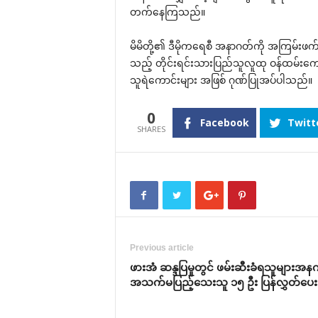
တက်‌နေကြသည်။
မိမိတို့၏ ဒီမိုက‌ရေစီ အနာဂတ်ကို အကြမ်းဖက်
သည့် တိုင်းရင်းသားပြည်သူလူထု ဝန်ထမ်း‌ကောင်
သူရဲ‌ကောင်းများ အဖြစ် ဂုဏ်ပြုအပ်ပါသည်။
0
Facebook
Twitt
Previous article
ဖားအံ ဆန္ဒပြမှုတွင် ဖမ်းဆီးခံရသူများအန
အသက်မပြည့်‌သေးသူ ၁၅ ဦး ပြန်လွှတ်‌ပေး