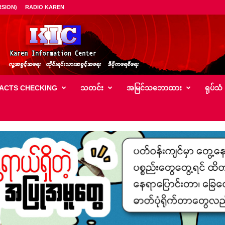
SION)
RADIO KAREN
ACTS CHECKING
သတင်း
အမြင်သ‌ဘောထား
ရုပ်သံ