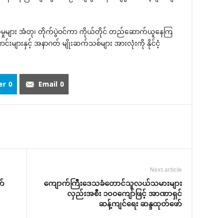
မှုများ အံတု၊ တိုက်ပွဲဝင်ကာ ကိုယ်တိုင် တည်‌ဆောက်ယူ‌နေကြ
းများနှင့် အနာဂတ် မျိုးဆက်သစ်များ အားလုံးကို နိုင်ငံ့
er
0
Email
0
Next article
က်
‌ကျောက်ကြီး‌ဒေသခံ‌တောင်သူလယ်သမားများ
လှည်းအစီး ၁၀၀‌ကျော်ဖြင့် အာဏာရှင်
ဆန့်ကျင်‌ရေး ဆန္ဒထုတ်‌ဖော်