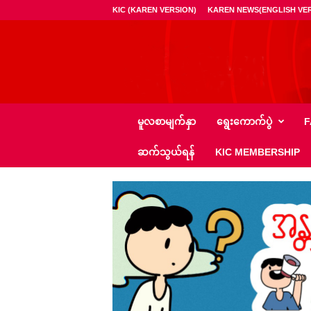
KIC (KAREN VERSION)
KAREN NEWS(ENGLISH VER
ကေ
မူလစာမျက်နှာ
ရွေး‌ကောက်ပွဲ
F
အို
င်
ဆက်သွယ်ရန်
KIC MEMBERSHIP
စီ
–
K
I
C
N
e
w
s