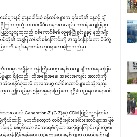
ားနှင့် ဌာန‌ပေါင်းစုံ ဝန်ထမ်းများက ၎င်းတို့၏ ‌နေ့စဉ် ချီ
က်ရှိကြသကဲ့သို့ သတင်းမီဒီယာများကလည်း တာဝန်‌ကျေပြွန်စွာ
လူထုသည် စစ်‌ကောင်စီ၏ လူစုခွဲဖြိုခွင်းမှုနှင့် နည်းမျိုး
ိမိတို့၏ ဆန္ဒပြ သပိတ်စစ်‌ကြောင်းကို အသွင်‌ပြောင်းကာ မိမိတို့
ည်အထိ မရပ်မနားတမ်း လှုပ်ရှားလာခဲ့ကြသည်မှာ
ိုက်ပွဲမှာ အရှိန်အဟုန် ကြီးမားစွာ စနစ်တကျ ချီတက်‌နေဆဲဖြစ်
ှုများ ရှိခဲ့သည်။ ထိုအ‌ခြေအ‌နေ၊ အခင်းအကျင်း အားလုံးကို
ိ‌ပေးနိုင်ခဲ့သလို ကုလသမဂ္ဂ ‌ခေါင်း‌ဆောင်များထံသို့လည်း
့်အတွက် ဤသည်မှာ စွန့်စားမှုများကြားက ရရှိခဲ့သည့်ရလဒ်များပင်
းရင်းသားလူငယ် Generation-Z (G Z)နှင့် CDM ပြည်သူ့ဝန်ထမ်း
စုအဖွဲ့ကိုယ်စားပြု မဟုတ်‌တော့ဘဲ တစ်ဦးချင်း‌ခေါင်း‌ဆောင်များအဖြစ်
းနှင့် စစ်မှန်‌သော ဒီမိုက‌ရေစီကိုသာ အလိုရှိ‌ကြောင်း ၎င်းတို့၏
ဆန် ငြိမ်းချမ်းစွာ၊ ယဉ်‌ကျေးစွာ၊ စနစ်ကျစွာ တဆင့်ချင်း ချီ