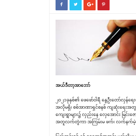
အယ်ဒီတာ့အာ‌ဘော်
၂၀၂၁ခုနှစ်၏ ‌ဖေ‌ဖော်ဝါရီ ‌နွေဦး‌တော်လှန်‌
အလိုမရှိ၊ စစ်အာဏာရှင်စနစ် ကျဆုံး‌ရေးအတွက် နိုင
‌ကျေးရွာများ၌ လှည်း‌နေ ‌လှေ‌အောင်း မြင်း
အတူလက်တွဲကာ အကြမ်းမ ဖက်၊ လက်နက်မဲ့စွာ