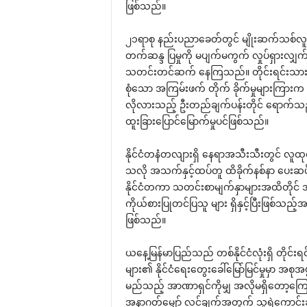
ဖြစ်သည်။
၂၁ရာစု နည်းပညာ‌ခေတ်တွင် မျိုးဆက်သစ်လူငယ်မျ
တက်ဆန္ဒ ပြမှုကို မပျက်မကွက် လှုပ်ရှားလျှ
သတင်းတင်ဆက် ‌နေကြသည်။ တိုင်းရင်းသားပြည်သူ
စုံ‌သော အကြမ်းဖက် တိုက် ခိုက်မှုများကြားက မ
လိုလားသည့် ဦးတည်ချက်ပန်းတိုင် ‌ရောက်သ
ထူးခြား‌ပြောင်‌မြောက်မှုပင်ဖြစ်သည်။
နိုင်ငံတနံတလျားရှိ ‌နေရာအသီးသီးတွင် လူထုတ
သလို အသက်နှင့်ထပ်တူ ထိခိုက်နစ်နာ ‌ပေးဆပ်မ
နိုင်ငံတကာ သတင်းစာမျက်နှာများအထိတိုင် အသ
ကိုယ်စားပြုတင်ပြသူ များ ရှိနှင့်ပြီးဖြစ်သည
ဖြစ်သည်။
ယ‌နေ့မြန်မာပြည်သည် တစ်နိုင်ငံလုံးရှိ တိုင်
များ၏ နိုင်ငံ‌ရေး‌တွေး‌ခေါ်‌မြော်မြင်မှုမှာ အ
မည်သည့် အာဏာရှင်ကိုမျှ အလိုမရှိ‌တော့‌ကြောင်
အနာဂတ်‌မျှော် လင့်ချက်အတွက် သူရဲ‌ကောင်းဆန်