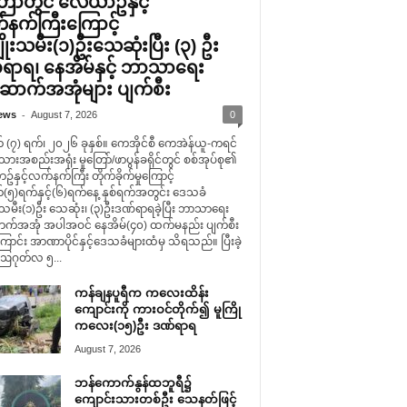
ြော်တွင် လေယာဥ်နှင့်
နက်ကြီးကြောင့်
ိုးသမီး(၁)ဦးသေဆုံးပြီး (၃) ဦး
ရာရ၊ နေအိမ်နှင့် ဘာသာရေး
ာက်အအုံများ ပျက်စီး
-
ews
August 7, 2026
0
 (၇) ရက်၊ ၂၀၂၆ ခုနှစ်။ ကေအိုင်စီ ကေအဲန်ယူ-ကရင်
သားအစည်းအရုံး မူတြော်/ဖာပွန်ခရိုင်တွင် စစ်အုပ်စု၏
နှင့်လက်နက်ကြီး တိုက်ခိုက်မှုကြောင့်
(၅)ရက်နှင့်(၆)ရက်နေ့ နှစ်ရက်အတွင်း ဒေသခံ
းသမီး(၁)ဦး သေဆုံး၊ (၃)ဦးဒဏ်ရာရခဲ့ပြီး ဘာသာရေး
်အအုံ အပါအဝင် နေအိမ်(၄၀) ထက်မနည်း ပျက်စီး
ောင်း အာဏာပိုင်နှင့်ဒေသခံများထံမှ သိရသည်။ ပြီးခဲ့
ဩဂုတ်လ ၅...
ကန်ချနပူရီက ကလေးထိန်း
ကျောင်းကို ကားဝင်တိုက်၍ မူကြို
ကလေး(၁၅)ဦး ဒဏ်ရာရ
August 7, 2026
ဘန်ကောက်နွန်ထဘူရီ၌
ကျောင်းသားတစ်ဦး သေနတ်ဖြင့်