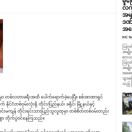
မူတ
လက်
အမျ
ဒဏ်
အဆေ
KIC N
ဩဂုတ်
အမျိုး
လေယာဥ်
ဩဂုတ်
အမျို
အဆောက
သွားကြ
သည့် 
ရေးမှာ တစ်လတာခရီးအထိ ‌ပေါက်‌ရောက်ခဲ့‌ပေပြီ။ စစ်အာဏာရှင်
်ငံတစ်ဝှမ်းလုံးရှိ တိုင်း/ပြည်နယ်၊ ခရိုင်၊ မြို့နယ်နှင့်
‌ဇောင်းမကျန် တိုင်းရင်းသားပြည်သူလူထုမှာ တစ်စိတ်တစ်ဝမ်းတည်း
 တိုက်ပွဲဝင်‌နေကြသည်။