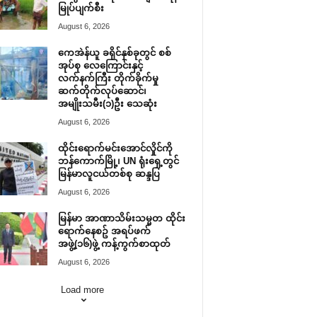
မြုပ်ပျက်စီး
August 6, 2026
ကေအဲန်ယူ ခရိုင်နှစ်ခုတွင် စစ်
အုပ်စု လေကြောင်းနှင့်
လက်နက်ကြီး တိုက်ခိုက်မှု
ဆက်တိုက်လုပ်ဆောင်၊
အမျိုးသမီး(၁)ဦး သေဆုံး
August 6, 2026
ထိုင်းရောက်မင်းအောင်လှိုင်ကို
ဘန်ကောက်မြို့၊ UN ရုံးရှေ့တွင်
မြန်မာလူငယ်တစ်စု ဆန္ဒပြ
August 6, 2026
မြန်မာ အာဏာသိမ်းသမ္မတ ထိုင်း
ရောက်နေစဥ် အရပ်ဖက်
အဖွဲ့(၁၆)ဖွဲ့ ကန့်ကွက်စာထုတ်
August 6, 2026
Load more