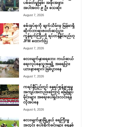
ပစ်ခတ်မှုဖြစ်၊ အဖိုးအဖွား
အပါအဝင် ၉ ဦး သေဆုံး
August 7, 2026
စစ်အုပ်စုကို ဖျက်သိမ်းမှ မြန်မာရှိ
ဆိုက်ဘာရာဇဝတ်ဆင့်ပွား
ကွန်ရက်ကြီးကို ရပ်တန့်နိုင်မည်ဟု
JFM ထောက်ပြ
August 7, 2026
လေးမျက်နှာရေဘေး ကယ်ဆယ်
ရေးလုပ်နေသူအချို့ အရေပြား
ယားနာရောဂါ ဖြစ်ပွားနေ
August 7, 2026
ကရင်နီပြည်တွင် နေရပ်စွန့်ခွာရမှု
အကျပ်အတည်းကြောင့် မြေမြှုပ်
မိုင်းများ အရေးပေါ်ရှင်းလင်းရန်
လိုအပ်နေ
August 6, 2026
လေးမျက်နှာမြို့နယ် ရေကြီးမှု
အတွင်း စပါးစိုက်ခင်းများ ရေနစ်