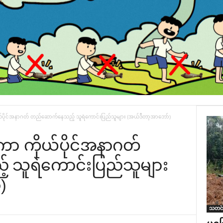
်ပိုင်အနာဂတ် တည်‌ဆောက်‌နေသည့် သူရဲ‌ကောင်းပြည်သူများ (အယ်ဒီတာ့အာ‌ဘော်)
ကာ ကိုယ်ပိုင်အနာဂတ်
 သူရဲ‌ကောင်းပြည်သူများ
)
သတင်