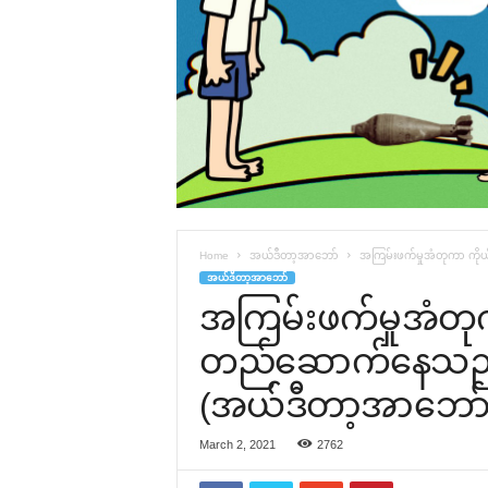
Home
အယ်ဒီတာ့အာဘော်
အကြမ်းဖက်မှုအံတုကာ ကိုယ
အယ်ဒီတာ့အာဘော်
အကြမ်းဖက်မှုအံတု
တည်‌ဆောက်‌နေသည့်
(အယ်ဒီတာ့အာ‌ဘော်
March 2, 2021
2762