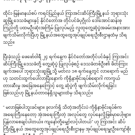
ထိုင်း-မြန်မာနယ်စပ် ကရင်ပြည်နယ် ကြာအင်းဆိပ်ကြီးမြို့နယ် ဘုရားသုံး
ဆူမြို့‌ဒေသခံများနှင့် နိုင်ငံ‌တော်အ တိုင်ပင်ခံပုဂ္ဂိုလ် ‌ဒေါ်‌အောင်ဆန်းစု
ကြည်တို့ ပထမဦးဆုံးအကြိမ် ပြုလုပ်မည့် လူထု‌တွေ့ဆုံပွဲအခမ်းအနားအား
ဖျက်သိမ်းလိုက်ပြီဟု မြို့နယ်အ‌ထွေ‌ထွေအုပ်ချုပ်‌ရေးဦးစီးဌာနထံမှ သိရ
သည်။
ပြီးခဲ့သည့် ‌ဖေ‌ဖော်ဝါရီ ၂၄ ရက်‌နေ့က နိုင်ငံ‌တော်အတိုင်ပင်ခံနှင့် ကြာအင်း
ဆိပ်ကြီးမြို့‌ဒေသခံတို့ ‌တွေ့ဆုံပွဲ ပြုလုပ်ခဲ့စဉ် ‌ဒေသခံတစ်ဦး၏ ဖိတ်ကြား
ချက်အ‌ပေါ် ဘုရားသုံးဆူမြို့သို့ မတ်လ ၁၈ ရက်‌နေ့တွင် လာ‌ရောက် မည်
ဟု သတင်းထွက်‌ပေါ်လာပြီး‌နောက် ကိုရိုနာဗိုင်းရပ်စ်‌ရောဂါ ကာကွယ်
တားဆီးမှု အ‌ခြေအ‌နေ‌ကြောင့် ‌တွေ့ ဆုံပွဲကို ဖျက်သိမ်းလိုက်ရခြင်း
ဖြစ်သည်ဟု မြို့နယ်တာဝန်ရှိသူများထံမှ သိရသည်။
“ မလာဖြစ်ပါဘူးခင်ဗျာ။ ခုလက်ရှိ သိတဲ့အတိုင်းပဲ ကိုရိုနာဗိုင်းရပ်စ်က
အ‌ရေးကြီး‌နေ‌တော့ အဲ့အ‌ရေးကြီးတဲ့ အလုပ်‌တွေ လုပ်‌နေလို့ဖြစ်မှာ‌ပေါ့ဗျာ။
ပြန်လာ‌စေချင်ပါတယ်။ ကျ‌နော်တို့‌မျှော်လင့်ပါတယ်” ဟု ကြာအင်း ဆိပ်
ကြီးမြို့နယ် အ‌ထွေ‌ထွေအုပ်ချုပ်‌ရေးဦးစီးဌာနမှ အုပ်ချုပ်‌ရေးမှူးဦး‌ကျော်စိုး