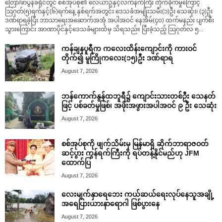
တြော်/ဖာပွန်ခရိုင်တွင် စစ်အုပ်စု၏ လေယာဥ်နှင့်လက်နက်ကြီး တိုက်ခိုက်မှုကြောင့်
ဩဂုတ်(၅)ရက်နှင့်(၆)ရက်နေ့ နှစ်ရက်အတွင်း ဒေသခံအမျိုးသမီး(၁)ဦး သေဆုံး၊ (၃)ဦး
ဒဏ်ရာရခဲ့ပြီး ဘာသာရေးအဆောက်အအုံ အပါအဝင် နေအိမ်(၄၀) ထက်မနည်း ပျက်စီး
သွားကြောင်း အာဏာပိုင်နှင့်ဒေသခံများထံမှ သိရသည်။ ပြီးခဲ့သည့် ဩဂုတ်လ ၅...
ကန်ချနပူရီက ကလေးထိန်းကျောင်းကို ကားဝင်
တိုက်၍ မူကြိုကလေး(၁၅)ဦး ဒဏ်ရာရ
August 7, 2026
ဘန်ကောက်နွန်ထဘူရီ၌ ကျောင်းသားတစ်ဦး သေနတ်
ဖြင့် ပစ်ခတ်မှုဖြစ်၊ အဖိုးအဖွားအပါအဝင် ၉ ဦး သေဆုံး
August 7, 2026
စစ်အုပ်စုကို ဖျက်သိမ်းမှ မြန်မာရှိ ဆိုက်ဘာရာဇဝတ်
ဆင့်ပွား ကွန်ရက်ကြီးကို ရပ်တန့်နိုင်မည်ဟု JFM
ထောက်ပြ
August 7, 2026
လေးမျက်နှာရေဘေး ကယ်ဆယ်ရေးလုပ်နေသူအချို့
အရေပြားယားနာရောဂါ ဖြစ်ပွားနေ
August 7, 2026