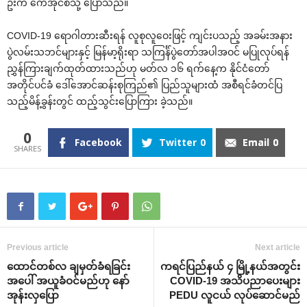
ဦးက ‌ကေအိုင်စီသို့ ‌ပြောသည်။
COVID-19 ‌ရောဂါတားဆီးရန် လူစုလူ‌ဝေးဖြင့် ကျင်းပသည့် အခမ်းအနား
ပွဲလမ်းသဘင်များနှင့် မြန်မာ့ရိုးရာ သကြင်္န်ပွဲ‌တော်အပါအဝင် မပြုလုပ်ရန်
ညွှန်ကြားချက်ထုတ်ထားသည်ဟု မတ်လ ၁၆ ရက်‌နေ့က နိုင်ငံ‌တော်
အတိုင်ပင်ခံ ‌ဒေါ်‌အောင်ဆန်းစုကြည်၏ ပြည်သူများထံ အစီရင်ခံတင်ပြ
သည့်မိန့်ခွန်းတွင် ထည့်သွင်း‌ပြောကြား ခဲ့သည်။
0
Facebook
Twitter
0
Email
0
Previous article
Next article
‌ထောင်တစ်လ ချမှတ်ခံရခြင်း
ကရင်ပြည်နယ် ၄ မြို့နယ်အတွင်း
အ‌ပေါ် အယူခံဝင်မည်ဟု ‌နော်
COVID-19 အသိပညာ‌ပေးများ
အုန်းလှ‌ပြော
PEDU လူငယ် လုပ်‌ဆောင်မည်