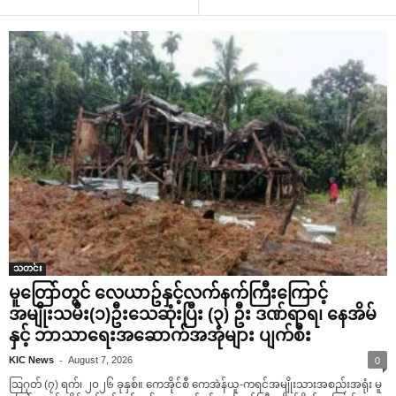
သတင်း
မူတြော်တွင် လေယာဥ်နှင့်လက်နက်ကြီးကြောင့်
အမျိုးသမီး(၁)ဦးသေဆုံးပြီး (၃) ဦး ဒဏ်ရာရ၊ နေအိမ်
နှင့် ဘာသာရေးအဆောက်အအုံများ ပျက်စီး
-
KIC News
August 7, 2026
0
ဩဂုတ် (၇) ရက်၊ ၂၀၂၆ ခုနှစ်။ ကေအိုင်စီ ကေအဲန်ယူ-ကရင်အမျိုးသားအစည်းအရုံး မူ