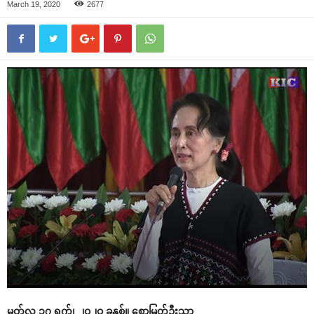
March 19, 2020
2677
မတ်လ ၁၇ ရက်၊ ၂ဝ၂ဝ ခုနှစ်။ ‌စောမြတ်ဦးသာ