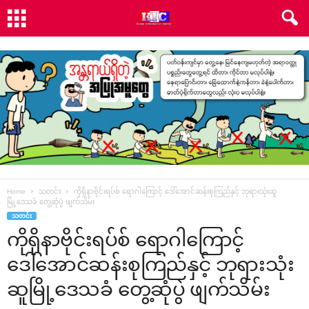
Home
သတင်း
ကိုရိုနာဗိုင်းရပ်စ် ‌ရောဂါ‌ကြောင့် ‌ဒေါ်‌အောင်ဆန်းစုကြည်နှင့် ဘုရားသုံးဆူ
မြို့‌ဒေသခံ ‌တွေ့ဆုံပွဲ ဖျက်သိမ်း
သတင်း
ကိုရိုနာဗိုင်းရပ်စ် ‌ရောဂါ‌ကြောင့်
‌ဒေါ်‌အောင်ဆန်းစုကြည်နှင့် ဘုရားသုံး
ဆူမြို့‌ဒေသခံ ‌တွေ့ဆုံပွဲ ဖျက်သိမ်း