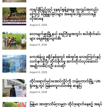
ကရင်နီပြည်တွင် နေရပ်စွန့်ခွာရမှု အကျပ်အတည်း
ကြောင့် မြေမြှုပ်မိုင်းများ အရေးပေါ်ရှင်းလင်းရန်
လိုအပ်နေ
August 6, 2026
လေးမျက်နှာမြို့နယ် ရေကြီးမှုအတွင်း စပါးစိုက်ခင်း
များ ရေနစ်မြုပ်ပျက်စီး
August 6, 2026
ကေအဲန်ယူ ခရိုင်နှစ်ခုတွင် စစ်အုပ်စု လေကြောင်းနှင့်
လက်နက်ကြီး တိုက်ခိုက်မှု ဆက်တိုက်လုပ်ဆောင်၊
အမျိုးသမီး(၁)ဦး သေဆုံး
August 6, 2026
ထိုင်းရောက်မင်းအောင်လှိုင်ကို ဘန်ကောက်မြို့၊ UN
ရုံးရှေ့တွင် မြန်မာလူငယ်တစ်စု ဆန္ဒပြ
August 6, 2026
မြန်မာ အာဏာသိမ်းသမ္မတ ထိုင်းရောက်နေစဥ် အရပ်