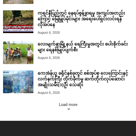
ကရင်နီပြည်တွင် နေရပ်စွန့်ခွာရမှု အကျပ်အတည်း
ကြောင့် မြေမြှုပ်မိုင်းများ အရေးပေါ်ရှင်းလင်းရန်
လိုအပ်နေ
August 6, 2026
လေးမျက်နှာမြို့နယ် ရေကြီးမှုအတွင်း စပါးစိုက်ခင်း
များ ရေနစ်မြုပ်ပျက်စီး
August 6, 2026
ကေအဲန်ယူ ခရိုင်နှစ်ခုတွင် စစ်အုပ်စု လေကြောင်းနှင့်
လက်နက်ကြီး တိုက်ခိုက်မှု ဆက်တိုက်လုပ်ဆောင်၊
အမျိုးသမီး(၁)ဦး သေဆုံး
August 6, 2026
Load more