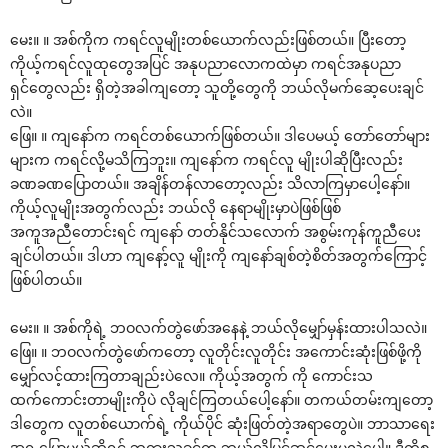
‌မေး။ ။ အစ်ကိုက ကရင်လူမျိုးတစ်‌ယောက်လည်းဖြစ်တယ်။ ပြီး‌တော့
ကိုယ့်ကရင်လူထု‌တွေအပြင် အနုပညာ‌လောကထဲမှာ ကရင်အနုပညာ
ရှင်‌တွေလည်း ရှိတဲ့အခါကျ‌တော့ သူတို့‌တွေကို ဘယ်လိုမက်‌ဆေ့‌ပေးချင်
လဲ။
‌ဖြေ။ ။ ကျ‌နော်က ကရင်တစ်‌ယောက်ဖြစ်တယ်။ ဒါ‌ပေမယ့် ‌တော်‌တော်များ
များက ကရင်လို့မသိကြဘူး။ ကျ‌နော်က ကရင်လူ မျိုးပါဆိုပြီးလည်း
ခဏခဏ‌ပြောတယ်။ အချိန်တန်လာ‌တော့လည်း သိလာကြမှာ‌ပေါ့‌နော်။
ကိုယ့်လူမျိုးအတွက်လည်း ဘယ်လို ‌နေရာမျိုးမှာပဲဖြစ်ဖြစ်
အကူအညီ‌တောင်းရင် ကျ‌နော် တတ်နိုင်သ‌လောက် အစွမ်းကုန်ကူညီ‌ပေး
ချင်ပါတယ်။ ဒါဟာ ကျ‌နော့်လူ မျိုးကို ကျ‌နော်ချစ်တဲ့စိတ်အတွက်‌ကြောင့်
ဖြစ်ပါတယ်။
‌မေး။ ။ အစ်ကိုရဲ့ ဘဝလက်တွဲ‌ဖော်အ‌နေနဲ့ ဘယ်လို‌မျှော်မှန်းထားပါသလဲ။
‌ဖြေ။ ။ ဘဝလက်တွဲ‌ဖော်က‌တော့ လူတိုင်းလူတိုင်း အ‌ကောင်းဆုံးဖြစ်ဖို့ကို
‌မျှော်လင့်ထားကြတာချည်းပဲ‌လေ။ ကိုယ့်အတွက် ကို ‌ကောင်းသ
ထက်‌ကောင်းတာမျိုးကိုပဲ လိုချင်ကြတယ်‌ပေါ့‌နော်။ တကယ်တမ်းကျ‌တော့
ဒါ‌တွေက လူတစ်‌ယောက်ရဲ့ ကိုယ်ပိုင် ဆုံးဖြတ်တဲ့အရာ‌တွေပဲ။ ဘာသာ‌ရေး
အရ ‌ပြောမယ်ဆိုရင် ဘုရားသခင်က ဘယ်လိုပြင်ဆင်‌ပေးမလဲ‌ပေါ့။ ဒီကိစ္စ