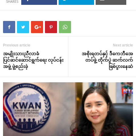
Previous article
Next article
အမျိုးသားညီလာခံ
အစိုးရတပ်နှင့် ဒီ‌ကေဘီ‌အေ
ပြင်ဆင်‌ဆောင်ရွက်‌ရေး လုပ်ငန်း
တပ်ဖွဲ့ တိုက်ပွဲ ဆက်လက်
အဖွဲ့ ဖွဲ့စည်းခဲ့
ဖြစ်ပွား‌နေဆဲ