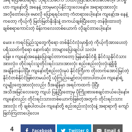
ဟာ ကျ‌နော်တို့ အ‌နေနဲ့ ဘာမှမလုပ်နိုင်ဘူး‌လေ‌နော်။ အရာရာအားလုံး
အလို‌တော်‌ပေါ့။ ဗမာလို ‌ပြောရရင်‌တော့ ကံတရား‌ပေါ့‌နော်။ ကျ‌နော့်အ ‌နေနဲ့
က‌တော့ ကိုယ့်ကို မြတ်မြတ်နိုးနိုးနဲ့ တကယ်ချစ်ပြီး‌တော့ တန်ဖိုးထားတဲ့
ချစ်စရာ‌ကောင်းတဲ့ မိန်းက‌လေးတစ်‌ယောက် လိုချင်တာ‌ပေါ့‌နော်။
‌မေး။ ။ ကရင်ပြည်သူ‌တွေကို‌ရော တစ်နိုင်ငံလုံးမှာရှိတဲ့ ကိုယ့်ကိုအား‌ပေးတဲ့
ပရိဿတ်ကို‌ရော ‌နောက်ဆုံး ဘာများ‌ပြောချင်ပါ သလဲ။
‌ဖြေ။ ။ ကျ‌နော့်အ‌နေနဲ့‌ပြောချင်တာက‌တော့ မြန်မာနိုင်ငံရှိ နိုင်ငံသူနိုင်ငံသား
အားလုံး၊ တိုင်းရင်းသူတိုင်းရင်းသားအားလုံး စည်းစည်းလုံးလုံးနဲ့ရှိဖို့
အချိန်တန်ပါပြီ။ ကျ‌နော်တို့စည်းလုံးမှပဲ နိုင်ငံကြီးက တိုးတက်‌အောင်မြင်တဲ့
နိုင်ငံတစ်နိုင်ငံဖြစ်လာမယ်လို့ ယုံကြည်‌မျှော်လင့်ထားပါတယ်။ ကျ‌နော်ရဲ့
လူမျိုး‌တွေအားလုံးလည်း ဒီအချိန်မှာ အရင်ကထက် ပိုပြီး
အသိအမြင်‌လေး‌တွေ ကျယ် ပြန့်ပြီး‌တော့မှ ပိုကြိုးစား‌စေချင်တယ်‌ပေါ့‌နော်။
ကျ‌နော်လည်း တိုင်းရင်းသားတစ်‌ယောက်ဖြစ်တဲ့အတွက် တိုင်းရင်းသား
အားလုံး ကို ချစ်ပါတယ်။ ကျ‌နော်တို့ စည်းစည်းလုံးလုံးနဲ့ အရာရာကို ‌ကျော်
ဖြတ်ကြတာ‌ပေါ့‌လေ။
4
Facebook
Twitter
0
Email
4