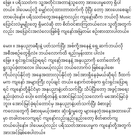
‌ဖြေ။ ။ ပရိဿတ်က သူ့အတိုင်းအတာနဲ့သူ‌တော့ အား‌ပေးမှု‌တော့ ရှိပါ
တယ်။ ဒါ‌ပေမယ့်လို့ ‌မျှော်လင့်ထားတာထက်ကို ပိုပြီး ‌တော့ အား‌ပေး‌စေချင်
တာ‌ပေါ့‌နော်။ ပရိဿတ်‌တွေအ‌နေနဲ့ကလည်း ကျ‌နော့်ဆီက ဘယ်လို Music
‌ပြောင်းလဲမှုမျိုး‌တွေ ရှိမလဲဆို တာ စိတ်ဝင်စားကြတယ်‌လေ။ သူတို့အတွက်
လည်း အ‌ပြောင်းအလဲ‌လေးဖြစ်ဖို့ ကျ‌နော်အမြဲတမ်း စဉ်းစားထားပါတယ်။
‌မေး။ ။ အနုပညာခရီးနဲ့ ပတ်သက်ပြီး အစ်ကို့အ‌နေနဲ့ ‌ရှေ့ဆက်ဘယ်လို
အစီအစဉ်‌တွေရှိလဲ။ ဘယ်‌လောက်ထိ ရည်းမှန်းထား ပါလဲ။
‌ဖြေ။ ။ ရှင်းရှင်း‌ပြောရရင် ကျ‌နော့်အ‌နေနဲ့ အနုပညာကို ‌တော်‌တော်ကို
ရူးသွပ်ခဲ့တာ‌လေ။ ဒါ‌ပေမယ့်လည်း ဘယ်‌လောက်ပဲ ဖြစ်‌နေပါ‌စေ၊
ကိုယ်လုပ်နိုင်တဲ့ အ‌နေအထားလုပ်နိုင်တဲ့ အင်အားရှိ‌နေခဲ့မယ်ဆိုရင် ဒီထက်
မက ကျ‌နော် အများကြီး လုပ်ချင် တယ်။ ‌နောက်တစ်ခုက ရှင်းရှင်း‌ပြောရ
ရင် ကျ‌နော်တို့နိုင်ငံမှာ အနုပညာနဲ့ပတ်သက်ပြီး သိပ်ပြီး‌တော့ အခွင့်အ‌ရေး
နည်းခဲ့တယ် ‌ပေါ့။ ‌တော်ရုံတန်ရုံ ‌အောင်မြင်သင့်သ‌လောက် မ‌အောင်မြင်ခဲ့
ဘူး။ ‌အောင်မြင်ခဲ့ရင်‌တောင်မှ အနုပညာနဲ့ပတ်သက်ပြီး ခံစားခွင့်
က‌လေး‌တွေကို ခံစားရမယ့်အစား ဆုံးရှုံးမှု‌တွေ များ‌နေတဲ့အ‌နေအထား‌ပေါ်
မှာ တခါတ‌လေကျရင် ကျ‌နော်လည်းနည်းနည်း‌တော့ စိတ်ဓာတ်ကျ
တယ်‌ပေါ့‌နော်။ ဒါ‌ပေမယ့်လည်း ပရိဿတ်အား‌ပေးမှုက ကျ‌နော်တို့အတွက်
အားအင်ဖြစ်‌စေပါတယ်။