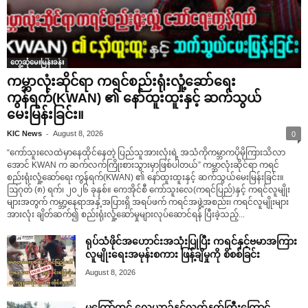
တွေ့ဆုံမေးမြန်းခန်း
ကမ္ဘာလုံးဆိုင်ရာ ကရင်စည်းရုံးလှုံ့ဆော်ရေး
ကွန်ရက်(KWAN) ၏ နော်ထူးထူးနှင့် ဆက်သွယ်
မေးမြန်းခြင်း။
-
KIC News
August 8, 2026
0
“ကော်သူးလေထဲမှာနေထိုင်နေတဲ့ ပြည်သူအားလုံးရဲ့ အသံကိုကမ္ဘာကပိုမိုကြားသိလာ
အောင် KWAN က ဆက်လက်ကြိုးစားသွားမှာဖြစ်ပါတယ်” ကမ္ဘာလုံးဆိုင်ရာ ကရင်
စည်းရုံးလှုံ့ဆော်ရေး ကွန်ရက်(KWAN) ၏ နော်ထူးထူးနှင့် ဆက်သွယ်မေးမြန်းခြင်း။
ဩဂုတ် (၈) ရက်၊ ၂၀၂၆ ခုနှစ်။ ကေအိုင်စီ ကော်သူးလေ(ကရင်ပြည်)နှင့် ကရင်လူမျိုး
များအတွက် ကမ္ဘာ့နေရာအနှံ့အပြားရှိ အရပ်ဖက် ကရင်အဖွဲ့အစည်း၊ ကရင်လူမျိုးများ
အားလုံး ချိတ်ဆက်၍ စည်းရုံးလှုံ့ဆော်မှုများလုပ်ဆောင်ရန် ပြီးခဲ့သည့်...
ရုပ်သံဖိုင်အဟောင်းအသုံးပြုပြီး ကရင်နှင့်ဗမာအကြား
လူမျိုးရေးအမုန်းစကား ဖြန့်ချိမှုကို စိစစ်ခြင်း
August 8, 2026
မူတြော်တွင် လေယာဥ်နှင့်လက်နက်ကြီးကြောင့်