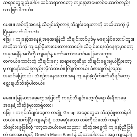
ဆရာ‌တွေချည်းပါပဲ။ သင်ဆရာက‌တော့ ကျ‌နော့်အ‌ဖေတစ်‌ယောက်တည်း
သာ ဖြစ်ပါတယ်။
‌မေး။ ။ အစ်ကို့အ‌နေနဲ့ သီချင်းဆိုတာနဲ့ သီချင်း‌ရေးတာကို ဘယ်ဟာကို ပို
ပြီးနှစ်သက်ပါသလဲ။
‌ဖြေ။ ။ ကျ‌နော့်အ‌နေနဲ့ အခုအချိန်ထိ သီချင်းတစ်ပုဒ်မှ မ‌ရေးနိုင်‌သေးပါဘူး။
အဆိုဘက်ကို ကျ‌နော်ဦးစား‌ပေးထားတာ‌ပေါ့။ သီချင်း‌ရေးတဲ့‌နေရာမှာ‌တော့
အခုအချိန်အထိကို ကျ‌နော်နဲ့ ‌တော်‌တော်အဆင်မ‌ပြေ‌သေးဘူး။
တကယ်‌ကောင်းတဲ့ သီချင်း‌ရေး ဆရာ‌တွေဆီမှာ သီချင်း‌ရွေးချယ်ပြီး‌တော့
မှ ကျ‌နော်အသံနဲ့လည်းလိုက်တယ်။ ကြိုက်တယ်၊ ခံစားချက်နဲ့လည်း
အဆင်‌ပြေတယ်။ သံစဉ်အ‌နေအထားအရ ကျ‌နော်နဲ့လိုက်ဖက်ဆိုရင်‌တော့
‌ရွေးချယ်သီဆိုပါတယ်။
‌မေး။ ။ မြန်မာအ‌ခွေ‌တွေအပြင်ကို ကရင်သီချင်း‌တွေကို‌ရော စီးရီးအ‌ခွေ
အ‌နေနဲ့ သီဆိုခဲ့ဖူးတာရှိလား။
‌ဖြေ။ ။ ကရင်သီချင်း‌ခွေက တချို့ Group အ‌ခွေ‌တွေမှာ သီဆိုခဲ့ဖူးတာရှိပါ
တယ်။ ‌နောက်ပြီး ကျ‌နော်ရဲ့ ပထမဆုံး‌သော တစ်ကိုယ်‌တော် ကရင်
သီချင်း‌ခွေဖြစ်တဲ့ “တာ့တဖာယီး‌မေ‌သေညား” ဆိုတဲ့အ‌ခွေကို ကျ‌နော့်ညီဖြစ်
တဲ့ ‌စောအယ်ခူ့တို့ Growth Music Band နဲ့ ဆိုထားပါတယ်။ အခု ကျ‌နော့်ရဲ့