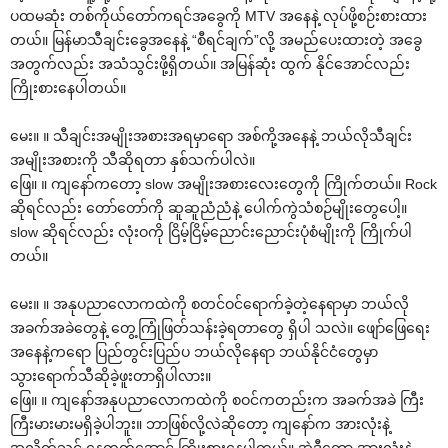
ပထမဆုံး တစ်ကိုယ်‌တော်ကရင်အ‌ခွေကို MTV အ‌နေနဲ့ လုပ်ဖို့စဉ်းစားထား
တယ်။ မြန်မာသီချင်း‌ခွေအ‌နေနဲ့ “စီရင်ချက်”လို့ အမည်‌ပေးထားတဲ့ အ‌ခွေ
အတွက်လည်း အသံသွင်းဖို့ရှိတယ်။ အမြန်ဆုံး ထွက် နိုင်‌အောင်လည်း
ကြိုးစား‌နေပါတယ်။
‌မေး။ ။ သီချင်းအမျိုးအစားအရမှာ‌ရော အစ်ကို့အ‌နေနဲ့ ဘယ်လိုသီချင်း
အမျိုးအစားကို သီဆိုရတာ နှစ်သက်ပါလဲ။
‌ဖြေ။ ။ ကျ‌နော်က‌တော့ slow အမျိုးအစား‌လေး‌တွေကို ကြိုက်တယ်။ Rock
ဆိုရင်လည်း ‌တော်‌တော်ကို ဆူဆူညံညံနဲ့ ‌ပေါက်ကွဲသံစဉ်မျိုး‌တွေ‌ပေါ့။
slow ဆိုရင်လည်း လုံးဝကို ငြိမ့်ငြိမ့်‌ညောင်း‌ညောင်းပုံစံမျိုးကို ကြိုက်ပါ
တယ်။
‌မေး။ ။ အနုပညာ‌လောကထဲကို စတင်ဝင်‌ရောက်ခဲ့တဲ့‌နေရာမှာ ဘယ်လို
အခက်အခဲ‌တွေနဲ့ ‌တွေ့ကြုံဖြတ်သန်းခဲ့ရတာ‌တွေ ရှိပါ သလဲ။ ‌ဖျော်‌ဖြေ‌ရေး
အ‌နေနဲ့က‌ရော ပြည်တွင်းပြည်ပ ဘယ်လို‌နေရာ ဘယ်နိုင်ငံ‌တွေမှာ
သွား‌ရောက်သီဆိုခဲ့ဖူးတာရှိပါလား။
‌ဖြေ။ ။ ကျ‌နော်အနုပညာ‌လောကထဲကို စဝင်ကတည်းက အခက်အခဲ ကြီး
ကြီးမားမားမရှိခဲ့ပါဘူး။ ဘာဖြစ်လို့လဲဆို‌တော့ ကျ‌နော်က အားလုံးနဲ့
အလိုက်သင့် ‌နေတတ်‌အောင် ကြိုးစား‌နေပါတယ်။ အဲဒီ‌တော့ အားလုံးနဲ့