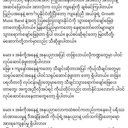
အဆင်‌ပြေတယ်။ အားလုံးက လည်း ကျ‌နော့်ကို ချစ်ခင်ကြပါတယ်။
ပြည်ပအ‌နေနဲ့ စကင်္ာပူနိုင်ငံတို့ပြီး‌တော့ ကျ‌နော့်ညီ အယ်ခူရဲ့ Growth
Music Band နဲ့အတူ ဩစ‌တြေးလျားနိုင်ငံကို သွား‌ရောက်‌ဖျော်‌ဖြေခဲ့
တာ‌တော့ရှိပါတယ်။ မြန်မာပြည်မှာက‌တော့ ‌နေရာ‌တော်‌တော်များများ
သွား‌ရောက်‌ဖျော်‌ဖြေခဲ့တာ ရှိပါ တယ်။ နယ်စပ်ဆိုရင်‌တော့ မြဝတီတို့၊
မဲ‌ဆောက်တို့ဘက်မှာလည်း သီဆိုဖူးပါတယ်။
‌မေး။ ။ အစ်ကို့အ‌နေနဲ့ အနုပညာအပြင် တခြားဘယ်လိုကဏ္ဍ‌တွေမှာ ပါဝင်
လုပ်‌ဆောင်ခဲ့ဖူးတာရှိပါလား။
‌ဖြေ။ ။ ကျ‌နော်အ‌နေနဲ့က‌တော့ သီချင်းဆိုတာအပြင် ကိုယ့်သီချင်း‌တွေမှာ
သရုပ်‌ဆောင်အ‌နေနဲ့ ပါဝင်သရုပ်‌ဆောင်ခဲ့ဖူးတာ ‌တော့ ရှိပါတယ်။ တခြား
ပရဟိတလို လုပ်ငန်းမျိုး‌တွေမှာ‌တော့ သီချင်းသွား‌ရောက်‌ဖျော်‌ဖြေ‌ပေး
တာ‌တွေ၊ အကူအညီလိုအပ်ရင် ကိုယ်တိုင်လည်း တတ်နိုင်သ‌လောက် ပါဝင်
လုပ်‌ဆောင်‌ပေး‌နေတာ‌တွေ‌တော့ ရှိပါတယ်။
‌မေး။ ။ အစ်ကိုအ‌နေနဲ့ အနုပညာ‌လောကထဲစဝင်ကတည်းက‌နေ‌ပေါ့ ပရိဿ
တ်အား‌ပေးမှုနဲ့ ဒီအချိန်အထိ ကိုယ့်ရဲ့အနုပညာနဲ့ ပတ်သက်ပြီး‌တော့‌ရော
အားရ‌ကျေနပ်မှု ရှိပါလား။