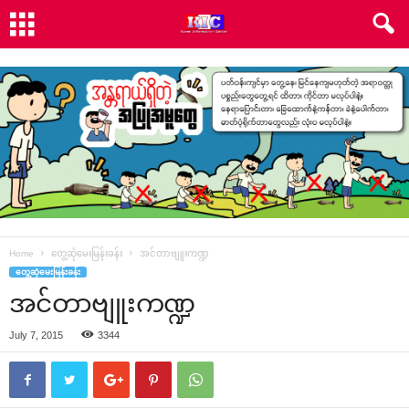
Home
တွေ့ဆုံမေးမြန်းခန်း
အင်တာဗျူးကဏ္ဍ
တွေ့ဆုံမေးမြန်းခန်း
အင်တာဗျူးကဏ္ဍ
July 7, 2015
3344