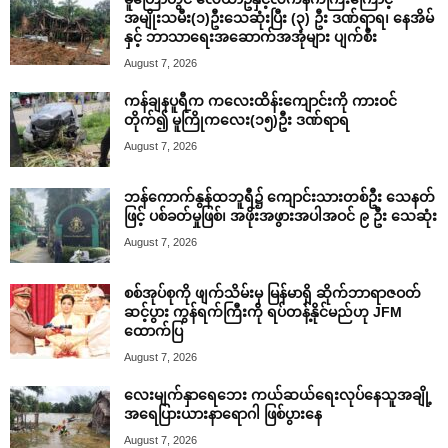
အမျိုးသမီး(၁)ဦးသေဆုံးပြီး (၃) ဦး ဒဏ်ရာရ၊ နေအိမ်
နှင့် ဘာသာရေးအဆောက်အအုံများ ပျက်စီး
August 7, 2026
ကန်ချနပူရီက ကလေးထိန်းကျောင်းကို ကားဝင်
တိုက်၍ မူကြိုကလေး(၁၅)ဦး ဒဏ်ရာရ
August 7, 2026
ဘန်ကောက်နွန်ထဘူရီ၌ ကျောင်းသားတစ်ဦး သေနတ်
ဖြင့် ပစ်ခတ်မှုဖြစ်၊ အဖိုးအဖွားအပါအဝင် ၉ ဦး သေဆုံး
August 7, 2026
စစ်အုပ်စုကို ဖျက်သိမ်းမှ မြန်မာရှိ ဆိုက်ဘာရာဇဝတ်
ဆင့်ပွား ကွန်ရက်ကြီးကို ရပ်တန့်နိုင်မည်ဟု JFM
ထောက်ပြ
August 7, 2026
လေးမျက်နှာရေဘေး ကယ်ဆယ်ရေးလုပ်နေသူအချို့
အရေပြားယားနာရောဂါ ဖြစ်ပွားနေ
August 7, 2026