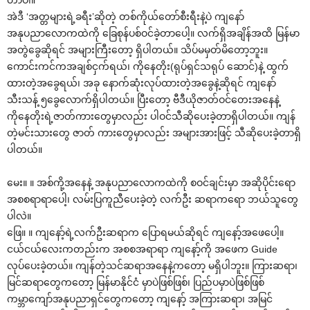
အဲဒီ ‘အတ္တများရဲ့ခရီး’ဆိုတဲ့ တစ်ကိုယ်‌တော်စီးရီးနဲ့ပဲ ကျ‌နော်
အနုပညာ‌လောကထဲကို ‌ခြေစုန်ပစ်ဝင်ခဲ့တာ‌ပေါ့။ လက်ရှိအချိန်အထိ မြန်မာ
အတွဲ‌ခွေဆိုရင် အများကြီး‌တော့ ရှိပါတယ်။ သိပ်မမှတ်မိ‌တော့ဘူး။
‌ကောင်းကင်ကအချစ်ငှက်ရယ်၊ ကို‌နေတိုး(ရုပ်ရှင်သရုပ် ‌ဆောင်)နဲ့ ထွက်
ထားတဲ့အ‌ခွေရယ်၊ အခု ‌နောက်ဆုံးလုပ်ထားတဲ့အ‌ခွေနဲ့ဆိုရင် ကျ‌နော်
သီးသန့် ၅‌ခွေ‌လောက်ရှိပါတယ်။ ပြီး‌တော့ ဗီဒီယိုဇာတ်ဝင်‌တေးအ‌နေနဲ့
ကို‌နေတိုးရဲ့ဇာတ်ကား‌တွေမှာလည်း ပါဝင်သီဆို‌ပေးခဲ့တာရှိပါတယ်။ ကျန်
တဲ့မင်းသား‌တွေ ဇာတ် ကား‌တွေမှာလည်း အများအားဖြင့် သီဆို‌ပေးခဲ့တာရှိ
ပါတယ်။
‌မေး။ ။ အစ်ကို့အ‌နေနဲ့ အနုပညာ‌လောကထဲကို စဝင်ချင်းမှာ အဆိုပိုင်း‌ရော
အစစရာရာ‌ပေါ့၊ လမ်းပြကူညီ‌ပေးခဲ့တဲ့ လက်ဦး ဆရာက‌ရော ဘယ်သူ‌တွေ
ပါလဲ။
‌ဖြေ။ ။ ကျ‌နော့်ရဲ့လက်ဦးဆရာက ‌ပြောရမယ်ဆိုရင် ကျ‌နော့်အ‌ဖေ‌ပေါ့။
ငယ်ငယ်‌လေးကတည်းက အစစအရာရာ ကျ‌နော့်ကို အ‌ဖေက Guide
လုပ်‌ပေးခဲ့တယ်။ ကျန်တဲ့သင်ဆရာအ‌နေနဲ့က‌တော့ မရှိပါဘူး။ ကြားဆရာ၊
မြင်ဆရာ‌တွေက‌တော့ မြန်မာနိုင်ငံ မှာပဲဖြစ်ဖြစ်၊ ပြည်ပမှာပဲဖြစ်ဖြစ်
ကမ္ဘာ‌ကျော်အနုပညာရှင်‌တွေက‌တော့ ကျ‌နော့် အကြားဆရာ၊ အမြင်