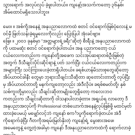
သွား‌ရောက် အလုပ်လုပ် ခဲ့ဖူးပါတယ်။ ကျ‌နော့်အသက်က‌တော့ ၃၆နှစ်၊
အိမ်‌ထောင်မရှိ‌သေးပါဘူး။
‌မေး။ ။ အစ်ကို့အ‌နေနဲ့ အနုပညာ‌လောကထဲ စတင် ဝင်‌ရောက်ဖြစ်ပုံ‌လေးနဲ့ မ
ဝင်မှီ ဖြတ်သန်းခဲ့ရမှု‌လေးကိုလည်း ‌ပြောပြပါ အုံးခင်ဗျာ။
‌ဖြေ။ ။ ၂၀၀၁ ခုနှစ်မှာ “အတ္တများရဲ့ခရီး”ဆိုတဲ့ စီးရီးနဲ့ အနုပညာ‌လောကထဲ
ကို ပထမဆုံး စတင် ဝင်‌ရောက်ခဲ့ပါတယ်။ အနု ပညာက‌တော့ ငယ်
ငယ်‌လေးကတည်းက ကျ‌နော်တို့အ‌ဖေက သင်းအုပ်ဆရာတစ်ဦးဖြစ်တဲ့
အတွက် ဒီသီချင်းပိုင်းဆိုင်ရာနဲ့ ပတ် သက်ပြီး ငယ်ငယ်‌လေးကတည်းက
အများကြီး သင်ကြား‌ပေးခဲ့တာရှိပါတယ်။ ခရစ်ယာန်မိသားစု‌တွေဆို‌တော့
အိပ်ယာဝင်ခါနီး ‌တွေမှာ ဘုရားသီချင်းသီဆိုတာ ဆု‌တောင်းတာတို့ လုပ်ပြီး
မှ အိပ်ယာဝင်တာတို့ မနက်ကျ‌တော့လည်း အဲဒီလိုပဲ။ ခရစ်စမတ်တို့၊ နှစ်
သစ်ကူးတို့မှာလည်း သီချင်းဆိုတာမျိုး‌တွေရှိ‌တော့ က‌လေးဘဝ
ကတည်းက သီချင်းဆိုတာကို ဝါသနာပါလာခဲ့တာ။ အရွယ်ရ လာ‌တော့ ဒီ
အနုပညာအလုပ်ကို Professional တစ်‌ယောက်အ‌နေနဲ့လုပ်ဖြစ်ဖို့ မထင်မှတ်
ထားခဲ့‌ပေမယ့် မ‌မျှော်လင့်ဘဲ ကျ‌နော် စကင်္ာပူကို‌ရောက်ခဲ့တယ်။ အဲဒီ
ကို‌ရောက်ခဲ့ပြီး ဂီတကိုအရမ်းမြတ်နိုးတဲ့ ကျ‌နော့်ရဲ့ ‌မွေးစားအ‌ဖေ၊
အ‌မေ‌တွေနဲ့ ‌တွေ့တဲ့အခါမှာ ကျ‌နော် ဒီအနုပညာ‌လောကထဲကို ‌ရောက်လာခဲ့
တာပါ။