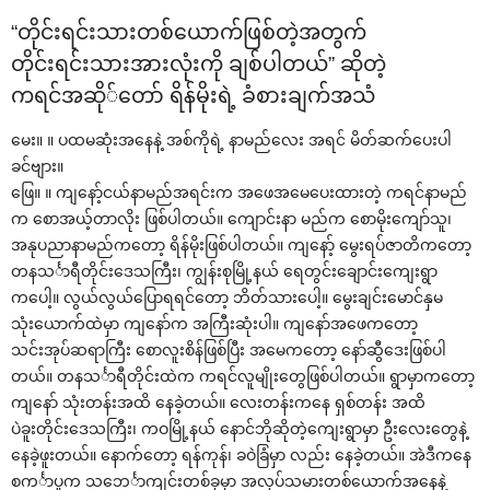
“တိုင်းရင်းသားတစ်‌ယောက်ဖြစ်တဲ့အတွက်
တိုင်းရင်းသားအားလုံးကို ချစ်ပါတယ်” ဆိုတဲ့
ကရင်အဆို်‌တော် ရိန်မိုးရဲ့ ခံစားချက်အသံ
‌မေး။ ။ ပထမဆုံးအ‌နေနဲ့ အစ်ကိုရဲ့ နာမည်‌လေး အရင် မိတ်ဆက်‌ပေးပါ
ခင်ဗျား။
‌ဖြေ။ ။ ကျ‌နော့်ငယ်နာမည်အရင်းက အ‌ဖေအ‌မေ‌ပေးထားတဲ့ ကရင်နာမည်
က ‌စောအယ့်တာလိုး ဖြစ်ပါတယ်။ ‌ကျောင်းနာ မည်က ‌စောမိုး‌ကျော်သူ၊
အနုပညာနာမည်က‌တော့ ရိန်မိုးဖြစ်ပါတယ်။ ကျ‌နော့် ‌မွေးရပ်ဇာတိက‌တော့
တနသင်္ာရီတိုင်း‌ဒေသကြီး၊ ကျွန်းစုမြို့နယ် ‌ရေတွင်း‌ချောင်း‌ကျေးရွာ
က‌ပေါ့။ လွယ်လွယ်‌ပြောရရင်‌တော့ ဘိတ်သား‌ပေါ့။ ‌မွေးချင်း‌မောင်နှမ
သုံး‌ယောက်ထဲမှာ ကျ‌နော်က အကြီးဆုံးပါ။ ကျ‌နော်အ‌ဖေက‌တော့
သင်းအုပ်ဆရာကြီး ‌စောလူးစိန်ဖြစ်ပြီး အ‌မေက‌တော့ ‌နော်ဆွီ‌ဒေးဖြစ်ပါ
တယ်။ တနသင်္ာရီတိုင်းထဲက ကရင်လူမျိုး‌တွေဖြစ်ပါတယ်။ ရွာမှာက‌တော့
ကျ‌နော် သုံးတန်းအထိ ‌နေခဲ့တယ်။ ‌လေးတန်းက‌နေ ရှစ်တန်း အထိ
ပဲခူးတိုင်း‌ဒေသကြီး၊ ကဝမြို့နယ် ‌နောင်ဘိုဆိုတဲ့‌ကျေးရွာမှာ ဦး‌လေး‌တွေနဲ့
‌နေခဲ့ဖူးတယ်။ ‌နောက်‌တော့ ရန်ကုန်၊ ခဝဲခြံမှာ လည်း ‌နေခဲ့တယ်။ အဲဒီက‌နေ
စကင်္ာပူက သ‌ဘေင်္ာကျင်းတစ်ခုမှာ အလုပ်သမားတစ်‌ယောက်အ‌နေနဲ့