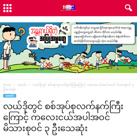
Home
သတင်း
လယ်ဒိုတွင် စစ်အုပ်စုလက်နက်ကြီးကြောင့် ကလေးငယ်အပါအဝင် မိသားစုဝင် ၃
ဦးသေဆုံး
သတင်း
လယ်ဒိုတွင် စစ်အုပ်စုလက်နက်ကြီး
ကြောင့် ကလေးငယ်အပါအဝင်
မိသားစုဝင် ၃ ဦးသေဆုံး