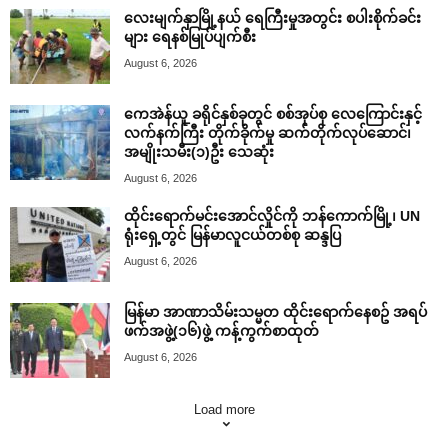
လေးမျက်နှာမြို့နယ် ရေကြီးမှုအတွင်း စပါးစိုက်ခင်း
များ ရေနစ်မြုပ်ပျက်စီး
August 6, 2026
ကေအဲန်ယူ ခရိုင်နှစ်ခုတွင် စစ်အုပ်စု လေကြောင်းနှင့်
လက်နက်ကြီး တိုက်ခိုက်မှု ဆက်တိုက်လုပ်ဆောင်၊
အမျိုးသမီး(၁)ဦး သေဆုံး
August 6, 2026
ထိုင်းရောက်မင်းအောင်လှိုင်ကို ဘန်ကောက်မြို့၊ UN
ရုံးရှေ့တွင် မြန်မာလူငယ်တစ်စု ဆန္ဒပြ
August 6, 2026
မြန်မာ အာဏာသိမ်းသမ္မတ ထိုင်းရောက်နေစဥ် အရပ်
ဖက်အဖွဲ့(၁၆)ဖွဲ့ ကန့်ကွက်စာထုတ်
August 6, 2026
Load more