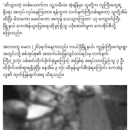
“ထိသွားတဲ့ တစ်ယောက်က သူ့သမီးပဲ။ အဲ့ချိန်မှာ သူတို့က လူကြီးတွေရဲ့
ရိုးရာ အလုပ် လုပ်နေကြတာ။ ရန်သူက လက်နက်ကြီးပစ်ချတော့ သူတို့အိမ်
ထိပြီး မိဘကော မောင်ကော အကုန် သေသွားကြတာ” ဟု ကျောက်ကြီး
မြို့နယ် ကေအဲန်ယူပြောရေးဆိုခွင့်ရှိသူ ပဒိုစောဝါးမူက ကေအိုင်စီသို့
ပြောသည်။
အလားတူ မေလ (၂၆)ရက်နေ့ကလည်း လယ်ဒိုမြို့နယ်၊ ကျွန်းကြီးကျေးရွာ
အတွင်းသို့ စစ်အုပ်စု၏ အထက်ပါခြေလျင်တပ်ရင်းမှ လက်နက်
ကြီး(၂)လုံး ပစ်ခတ်တိုက်ခိုက်ခဲ့မှုကြောင့် အပြစ်မဲ့ အရပ်သားပြည်သူ ၃ ဦး
ထိခိုက်ဒဏ်ရာရရှိခဲ့ပြီး နေအိမ် ၃ လုံး ထိမှန်ပျက်စီးခဲ့ရကြောင်း ကေအဲန်
ယူ၏ ထုတ်ပြန်ချက်အရ သိရသည်။