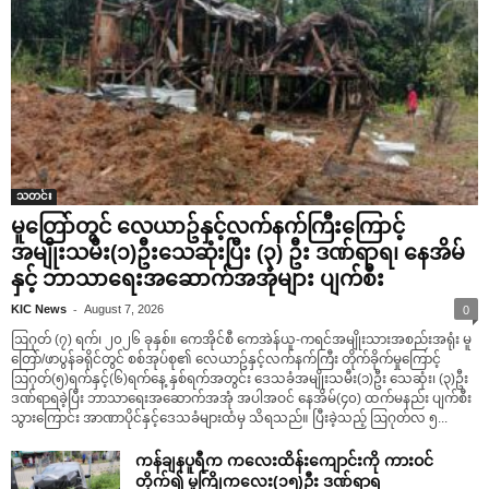
သတင်း
မူတြော်တွင် လေယာဥ်နှင့်လက်နက်ကြီးကြောင့်
အမျိုးသမီး(၁)ဦးသေဆုံးပြီး (၃) ဦး ဒဏ်ရာရ၊ နေအိမ်
နှင့် ဘာသာရေးအဆောက်အအုံများ ပျက်စီး
-
KIC News
August 7, 2026
0
ဩဂုတ် (၇) ရက်၊ ၂၀၂၆ ခုနှစ်။ ကေအိုင်စီ ကေအဲန်ယူ-ကရင်အမျိုးသားအစည်းအရုံး မူ
တြော်/ဖာပွန်ခရိုင်တွင် စစ်အုပ်စု၏ လေယာဥ်နှင့်လက်နက်ကြီး တိုက်ခိုက်မှုကြောင့်
ဩဂုတ်(၅)ရက်နှင့်(၆)ရက်နေ့ နှစ်ရက်အတွင်း ဒေသခံအမျိုးသမီး(၁)ဦး သေဆုံး၊ (၃)ဦး
ဒဏ်ရာရခဲ့ပြီး ဘာသာရေးအဆောက်အအုံ အပါအဝင် နေအိမ်(၄၀) ထက်မနည်း ပျက်စီး
သွားကြောင်း အာဏာပိုင်နှင့်ဒေသခံများထံမှ သိရသည်။ ပြီးခဲ့သည့် ဩဂုတ်လ ၅...
ကန်ချနပူရီက ကလေးထိန်းကျောင်းကို ကားဝင်
တိုက်၍ မူကြိုကလေး(၁၅)ဦး ဒဏ်ရာရ