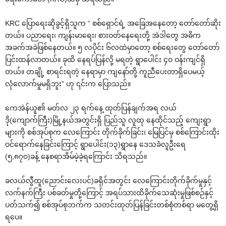
KRC ပြောရေးဆိုခွင့်ရှိသူက “ စစ်ရှောင်ရဲ့ အခြေအနေတော့ တော်တော်ဆိုး
တယ်။ ပညာရေး၊ ကျန်းမာရေး၊ စားဝတ်နေရေးတို့ အဲဒါတွေ အဓိက
အခက်အခဲဖြစ်နေတယ်။ ၅ လပိုင်း ၆လထဲမှာတော့ စစ်ရေးတွေ တော်တော်
ပြင်းထန်လာတယ်။ ခုထိ နေရပ်ပြန်လို့ မရတဲ့ ရွာပေါင်း ၄၀ ဝန်းကျင်ရှိ
တယ်။ တချို့ စာရင်းရတဲ့ နေရာမှာ ကျနော်တို့ ကူညီပေးတာရှိပေမယ့်
လုံလောက်မှုမရှိဘူး” ဟု ၎င်းက ပြောသည်။
ကေအဲန်ယူ၏ မတ်လ ၂၃ ရက်နေ့ ထုတ်ပြန်ချက်အရ လယ်
ဒို(ကျောက်ကြီး)မြို့နယ်အတွင်းရှိ ပြည်သူ လူထု နေထိုင်သည့် ကျေးရွာ
များကို စစ်အုပ်စုက လေကြောင်း တိုက်ခိုက်ခြင်း၊ မြေပြင်မှ စစ်ကြောင်းထိုး
ဝင်ရောက်နေခြင်းကြောင့် ရွာပေါင်း(၁၃)ရွာနေ ဒေသခံလူဦးရေ
(၅,၈၇၀)ခန့် နေစရာအိမ်မဲ့ခဲ့ရကြောင်း သိရသည်။
ခလယ်လွီထူ(ညောင်းလေးပင်)ခရိုင်အတွင်း လေကြောင်းတိုက်ခိုက်မှုနှင့်
လက်နက်ကြီး ပစ်ခတ်မှုတို့ကြောင့် အရပ်သားထိခိုက်သေဆုံးမှုဖြစ်စဉ်နှင့်
ပတ်သက်၍ စစ်အုပ်စုဘက်က သတင်းထုတ်ပြန်ခြင်းတစ်စုံတစ်ရာ မတွေ့ရှိ
ရပေ။