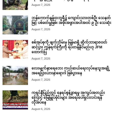
August 7, 2026
ဘန်ကောက်နွန်ထဘူရီ၌ ကျောင်းသားတစ်ဦး သေနတ်
ဖြင့် ပစ်ခတ်မှုဖြစ်၊ အဖိုးအဖွားအပါအဝင် ၉ ဦး သေဆုံး
August 7, 2026
စစ်အုပ်စုကို ဖျက်သိမ်းမှ မြန်မာရှိ ဆိုက်ဘာရာဇဝတ်
ဆင့်ပွား ကွန်ရက်ကြီးကို ရပ်တန့်နိုင်မည်ဟု JFM
ထောက်ပြ
August 7, 2026
လေးမျက်နှာရေဘေး ကယ်ဆယ်ရေးလုပ်နေသူအချို့
အရေပြားယားနာရောဂါ ဖြစ်ပွားနေ
August 7, 2026
ကရင်နီပြည်တွင် နေရပ်စွန့်ခွာရမှု အကျပ်အတည်း
ကြောင့် မြေမြှုပ်မိုင်းများ အရေးပေါ်ရှင်းလင်းရန်
လိုအပ်နေ
August 6, 2026