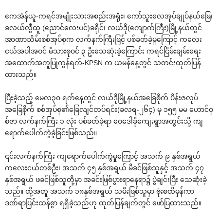
ကေအဲန်ယူ-ကရင်အမျိုးသားအစည်းအရုံး၊ ကော်သူးလေအုပ်ချုပ်နယ်မြေ၊
ခလယ်လွီထူ (ညောင်လေးပင်)ခရိုင်၊ လယ်ဒို(ကျောက်ကြီး)မြို့နယ်တွင်
အာဏာသိမ်းစစ်အုပ်စုက လက်နက်ကြီးဖြင့် ပစ်ခတ်ခဲ့မှုကြောင့် ကလေး
ငယ်အပါအဝင် မိသားစုဝင် ၃ ဦးသေဆုံးခဲ့ကြောင်း ကရင်ငြိမ်းချမ်းရေး
အထောက်အကူပြုကွန်ရက်-KPSN က ယမန်နေ့တွင် သတင်းထုတ်ပြန်
ထားသည်။
ပြီးခဲ့သည့် မေလ၃၀ ရက်နေ့တွင် လယ်ဒိုမြို့နယ်အခြေစိုက် ပိန်းဇလုပ်
အခြေစိုက် စစ်အုပ်စု၏ခြေလျင်တပ်ရင်း(ခလရ-၂၆၄) မှ ၁၅၅ မမ ဟောင်ဝှ
စ်ဇာ လက်နက်ကြီး ၁ လုံး ပစ်ခတ်ခဲ့ရာ ဝေ‌ဒေါခို‌ကျေးရွာအတွင်းသို့ ကျ
ရောက်ပေါက်ကွဲခဲ့ခြင်းဖြစ်သည်။
၎င်းလက်နက်ကြီး ကျရောက်ပေါက်ကွဲမှုကြောင့် အသက် ၉ နှစ်အရွယ်
ကလေးငယ်တစ်ဦး၊ အသက် ၄၅ နှစ်အရွယ် မိခင်ဖြစ်သူနှင့် အသက် ၄၇
နှစ်အရွယ် ဖခင်ဖြစ်သူတို့မှာ အခင်းဖြစ်ပွားရာနေရာ၌ ပွဲချင်းပြီး သေဆုံးခဲ့
သည်။ ထို့အတူ အသက် ၁၈နှစ်အရွယ် သမီးဖြစ်သူမှာ ဗုံးစထိမှန်ကာ
ဒဏ်ရာပြင်းထန်စွာ ရရှိခဲ့သည်ဟု ထုတ်ပြန်ချက်တွင် ဖော်ပြထားသည်။