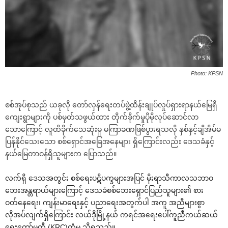
Photo: KPSN
စစ်အုပ်စုသည် ယခုလို တော်လှန်ရေးတပ်ဖွဲ့ထိန်းချုပ်လှုပ်ရှားရာနယ်မြေရှိ
ကျေးရွာများကို ပစ်မှတ်သဖွယ်ထား တိုက်ခိုက်မှုပိုမိုလုပ်ဆောင်လာ
သောကြောင့် လူထိခိုက်သေဆုံးမှု မကြာခဏဖြစ်ပွားရသလို နှစ်နှင့်ချီအိမ်မ
ပြန်နိုင်သေးသော စစ်ရှောင်အခြေအနေများ ရှိကြောင်းလည်း ဒေသခံနှင့်
နယ်မြေတာဝန်ရှိသူများက ပြောသည်။
လက်ရှိ ဒေသအတွင်း စစ်ရေးပဋိပက္ခများအပြင် မိုးရာသီကာလသဘာဝ
ဘေးအန္တရာယ်များကြောင့် ဒေသခံစစ်ဘေးရှောင်ပြည်သူများ၏ စား
ဝတ်နေရေး၊ ကျန်းမာရေးနှင့် ပညာရေးအတွက်ပါ အကူ အညီများစွာ
လိုအပ်လျက်ရှိကြောင်း လယ်ဒိုမြို့နယ် ကရင်အရေးပေါ်ကူညီကယ်ဆယ်
ရေးကော်မတီ (KRC)ထံမှ သိရသည်။