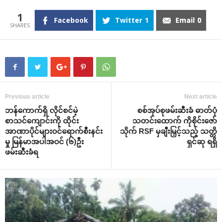
1
Facebook
Twitter
1
Email
0
Previous article
Next article
ဘန်ကောက်ရှိ လိုင်စင်မဲ့
စစ်အုပ်စုဖမ်းဆီးခံ ဓာတ်ပုံ
စာသင်ကျောင်းကို ထိုင်း
သတင်းထောက် ကိုစိုင်းဇော်
အာဏာပိုင်များဝင်ရောက်စီးနင်း
သိုက် RSF မှချီးမြှင့်သည့် သတ္တိ
မှု မြန်မာအပါအဝင် (၆)ဦး
ရှင်ဆု ရရှိ
ဖမ်းဆီးခံရ