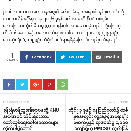
ဉာဏ်လင်းသစ်သုတေသနအဖွဲ့၏ မှတ်တမ်းများအရ စစ်အုပ်စုက ၎င်းတို့
အာဏာသိမ်းချိန်မှ ယခု ၂၀၂၆ ခုနှစ် မတ်လအထိ နိုင်ငံတစ်ဝှမ်း
လေကြောင်းတိုက်ခိုက်မှု (၇,၀၀၀)နီးပါး လုပ်ဆောင်ခဲ့သည်။ ထို့ကြောင့်
ကိုယ်ဝန်ဆောင်နှင့်ကလေးငယ်များအပါအဝင် အရပ်သား(၄,၂၉၉)ဦး
သေဆုံးပြီး (၇,၅၅၂)ဦး ထိခိုက်ဒဏ်ရာရရှိခဲ့ကြောင်းလည်း သိရသည်။
1
Facebook
Twitter
1
Email
0
Previous article
Next article
ခွန်းရီမာန်ထူး၏ဈာပနသို့ KNU
တိုင်း ၃ ခုနှင့် နေပြည်တော်၌ တစ်
အပါအဝင် တိုင်းရင်းသား
နှစ်အတွင်း လူ့အခွင့်အရေးချိုး
တော်လှန်ရေးခေါင်းဆောင်များ
ဖောက်မှုနှင့် ရာဇဝတ်မှု ၁,၀၀၀
လိုက်ပါပို့ဆောင်
ကျော်ရှိဟု PMCSG ထုတ်ပြန်