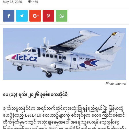
May 13, 2026
469
Photo: Internet
မေ (၁၃) ရက်၊ ၂၀၂၆ ခုနှစ်။ ကေအိုင်စီ
ချက်သမ္မတနိုင်ငံက အရပ်ဘက်ဆိုင်ရာအသုံးပြုရန်ရည်ရွယ်ပြီး မြန်မာသို့
ပေးပို့ခဲ့သည့် Let L410 လေယာဥ်များကို စစ်အုပ်စုက လေကြောင်းစစ်ဆင်
တိုက်ခိုက်မှုများတွင် အသုံးချနေမှုအပေါ် အရေးယူပေးရန် သွေးစွန်းငွေ
ဖြတ်တောက်ရေးလှုပ်ရှားမှု-BMC က ချက်နိုင်ငံအစိုးရထံ တောင်းဆိုသည်။