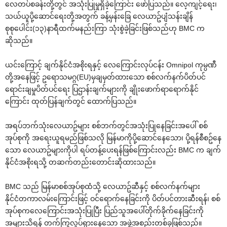
လေတပ်စခန်းတို့တွင် အသုံးပြုမှုရှိခဲ့ကြောင်း ဖော်ပြသည်။ လေ့ကျင့်ရေး၊
သယ်ယူပို့ဆောင်ရေးတို့အတွက် ခန့်မှန်းခြေ လေယာဥ်ပျံသန်းချိန်
စုစုပေါင်း(၁၃)နာရီထက်မနည်းကြာ သုံးစွဲခဲ့ခြင်းဖြစ်သည်ဟု BMC က
ဆိုသည်။
ယင်းကြောင့် ချက်နိုင်ငံအစိုးရနှင့် လေကြောင်းလုပ်ငန်း Omnipol ကုမ္ပဏီ
တို့အနေဖြင့် ဥရောသမဂ္ဂ(EU)မှချမှတ်ထားသော စစ်လက်နက်ပိတ်ပင်
ရောင်းချမှုပိတ်ပင်ရေး ပြဌာန်းချက်များကို ချိုးဖောက်ရာရောက်နိုင်
ကြောင်း ထုတ်ပြန်ချက်တွင် ထောက်ပြသည်။
အရပ်ဘက်သုံးလေယာဥ်များ စစ်ဘက်တွင်အသုံးပြုနေခြင်းအပေါ် စစ်
အုပ်စုကို အရေးယူရမည်ဖြစ်သလို မြန်မာကိုပို့ဆောင်နေသော၊ ပို့ရန်စီစဥ်နေ
သော လေယာဥ်များကိုပါ ရပ်တန့်ပေးရန်ဖြစ်ကြောင်းလည်း BMC က ချက်
နိုင်ငံအစိုးရသို့ တဆက်တည်းတောင်းဆိုထားသည်။
BMC သည် မြန်မာစစ်အုပ်စုထံသို့ လေယာဥ်ဆီနှင့် စစ်လက်နက်များ
နိုင်ငံတကာလမ်းကြောင်းဖြင့် ဝင်ရောက်နေခြင်းကို ပိတ်ပင်တားဆီးရန်၊ စစ်
အုပ်စုကလေကြောင်းအသုံးပြုပြီး ပြည်သူအပေါ်တိုက်ခိုက်နေခြင်းကို
အများသိရန် တက်ကြွလှုပ်ရှားနေသော အဖွဲ့အစည်းတစ်ခုဖြစ်သည်။