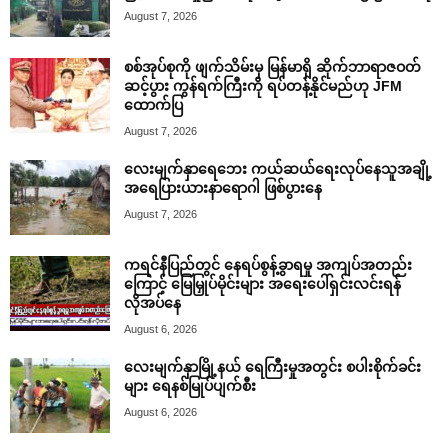
August 7, 2026
စစ်အုပ်စုကို ဖျက်သိမ်းမှ မြန်မာရှိ ဆိုက်ဘာရာဇဝတ်
ဆင့်ပွား ကွန်ရက်ကြီးကို ရပ်တန့်နိုင်မည်ဟု JFM
ထောက်ပြ
August 7, 2026
လေးမျက်နှာရေဘေး ကယ်ဆယ်ရေးလုပ်နေသူအချို့
အရေပြားယားနာရောဂါ ဖြစ်ပွားနေ
August 7, 2026
ကရင်နီပြည်တွင် နေရပ်စွန့်ခွာရမှု အကျပ်အတည်း
ကြောင့် မြေမြှုပ်မိုင်းများ အရေးပေါ်ရှင်းလင်းရန်
လိုအပ်နေ
August 6, 2026
လေးမျက်နှာမြို့နယ် ရေကြီးမှုအတွင်း စပါးစိုက်ခင်း
များ ရေနစ်မြုပ်ပျက်စီး
August 6, 2026