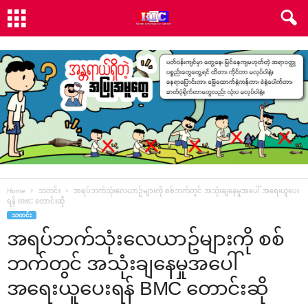
Home
သတင်း
အရပ်ဘက်သုံးလေယာဥ်များကို စစ်ဘက်တွင် အသုံးချနေမှုအပေါ် အရေးယူပေး
ရန် BMC တောင်းဆို
သတင်း
အရပ်ဘက်သုံးလေယာဥ်များကို စစ်
ဘက်တွင် အသုံးချနေမှုအပေါ်
အရေးယူပေးရန် BMC တောင်းဆို