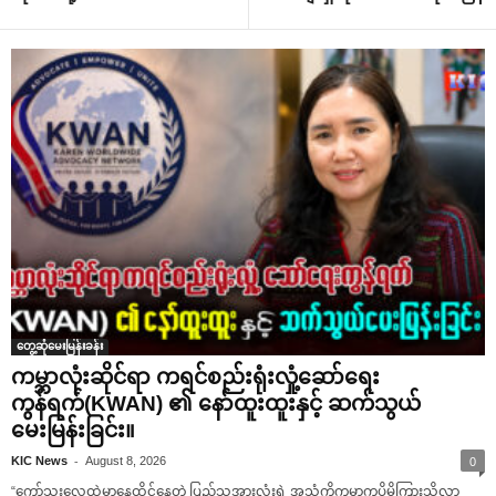
တွေ့ဆုံမေးမြန်းခန်း
ကမ္ဘာလုံးဆိုင်ရာ ကရင်စည်းရုံးလှုံ့ဆော်ရေး
ကွန်ရက်(KWAN) ၏ နော်ထူးထူးနှင့် ဆက်သွယ်
မေးမြန်းခြင်း။
-
KIC News
August 8, 2026
0
“ကော်သူးလေထဲမှာနေထိုင်နေတဲ့ ပြည်သူအားလုံးရဲ့ အသံကိုကမ္ဘာကပိုမိုကြားသိလာ