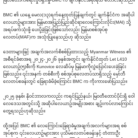
BMC ၏ ယနေ့ မေလ(၁၃)ရက်နေ့ထုတ်ပြန်ချက်တွင် ချက်နိုင်ငံက အဆိုပါ
လေယာဥ်များအား မြန်မာအပြည်ပြည်ဆိုင်ရာလေကြောင်းလိုင်း(MAI) သို့
အရပ်ဖက်သုံးဖို့ ပေးပို့ခဲ့ခြင်းဖြစ်သော်လည်း မြန်မာစစ်အုပ်စု
လေတပ်(MAF)က အသုံးပြုနေသည်ဟု ဆိုသည်။
ဒေတာများဖြင့် အချက်အလက်စိစစ်ပြထားသည့် Myanmar Witness ၏
အစီရင်ခံစာအရ ၂၀၂၄-၂၀၂၆ ခုနှစ်အတွင်း ချက်နိုင်ငံထုတ် Let L410
လေယာဥ်(၅)စီးကို Kunovice လေဆိပ်မှ မြန်မာကိုလွှဲပြောင်းပေးခဲ့ခြင်း
ဖြစ်သည်။ ၎င်းအနက် တစ်စီးကို စစ်အုပ်စုလေတပ်သာရှိသည့် မှော်ဘီ
လေတပ်စခန်းတွင် ခြေရာခံမိခဲ့ကြောင်း BMC က ကိုးကားဖော်ပြသည်။
၂၀၂၅ ခုနှစ်၊ နိုဝင်ဘာလကလည်း ကရင်ပြည်နယ်၊ မြဝတီတောင်ပိုင်းရှိ ဝေါ
လေဒေသအတွင်းသို့ အဆိုပါလေယာဥ်အမျိုးအစား ချဥ်းကပ်လာကြောင်း
တွေ့ရသည်ဟုဆိုသည်။
ထို့အပြင် BMC ၏ လေကြောင်းခြေရာခံမှုအချက်အလက်များအရ စစ်
အုပ်စုက ၎င်းလေယာဥ်များအား ပုသိမ်လေတပ်စခန်းနှင့် တံတားဦး