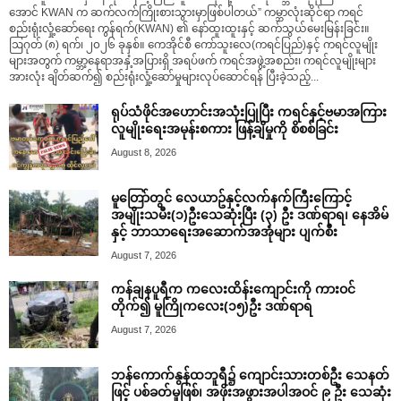
အောင် KWAN က ဆက်လက်ကြိုးစားသွားမှာဖြစ်ပါတယ်” ကမ္ဘာလုံးဆိုင်ရာ ကရင်
စည်းရုံးလှုံ့ဆော်ရေး ကွန်ရက်(KWAN) ၏ နော်ထူးထူးနှင့် ဆက်သွယ်မေးမြန်းခြင်း။
ဩဂုတ် (၈) ရက်၊ ၂၀၂၆ ခုနှစ်။ ကေအိုင်စီ ကော်သူးလေ(ကရင်ပြည်)နှင့် ကရင်လူမျိုး
များအတွက် ကမ္ဘာ့နေရာအနှံ့အပြားရှိ အရပ်ဖက် ကရင်အဖွဲ့အစည်း၊ ကရင်လူမျိုးများ
အားလုံး ချိတ်ဆက်၍ စည်းရုံးလှုံ့ဆော်မှုများလုပ်ဆောင်ရန် ပြီးခဲ့သည့်...
ရုပ်သံဖိုင်အဟောင်းအသုံးပြုပြီး ကရင်နှင့်ဗမာအကြား
လူမျိုးရေးအမုန်းစကား ဖြန့်ချိမှုကို စိစစ်ခြင်း
August 8, 2026
မူတြော်တွင် လေယာဥ်နှင့်လက်နက်ကြီးကြောင့်
အမျိုးသမီး(၁)ဦးသေဆုံးပြီး (၃) ဦး ဒဏ်ရာရ၊ နေအိမ်
နှင့် ဘာသာရေးအဆောက်အအုံများ ပျက်စီး
August 7, 2026
ကန်ချနပူရီက ကလေးထိန်းကျောင်းကို ကားဝင်
တိုက်၍ မူကြိုကလေး(၁၅)ဦး ဒဏ်ရာရ
August 7, 2026
ဘန်ကောက်နွန်ထဘူရီ၌ ကျောင်းသားတစ်ဦး သေနတ်
ဖြင့် ပစ်ခတ်မှုဖြစ်၊ အဖိုးအဖွားအပါအဝင် ၉ ဦး သေဆုံး