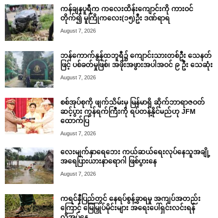
ကန်ချနပူရီက ကလေးထိန်းကျောင်းကို ကားဝင်
တိုက်၍ မူကြိုကလေး(၁၅)ဦး ဒဏ်ရာရ
August 7, 2026
ဘန်ကောက်နွန်ထဘူရီ၌ ကျောင်းသားတစ်ဦး သေနတ်
ဖြင့် ပစ်ခတ်မှုဖြစ်၊ အဖိုးအဖွားအပါအဝင် ၉ ဦး သေဆုံး
August 7, 2026
စစ်အုပ်စုကို ဖျက်သိမ်းမှ မြန်မာရှိ ဆိုက်ဘာရာဇဝတ်
ဆင့်ပွား ကွန်ရက်ကြီးကို ရပ်တန့်နိုင်မည်ဟု JFM
ထောက်ပြ
August 7, 2026
လေးမျက်နှာရေဘေး ကယ်ဆယ်ရေးလုပ်နေသူအချို့
အရေပြားယားနာရောဂါ ဖြစ်ပွားနေ
August 7, 2026
ကရင်နီပြည်တွင် နေရပ်စွန့်ခွာရမှု အကျပ်အတည်း
ကြောင့် မြေမြှုပ်မိုင်းများ အရေးပေါ်ရှင်းလင်းရန်
လိုအပ်နေ