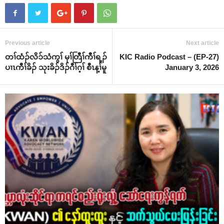
Previous article
Next article
တၢ်ထံၣ်လိၥ်သံကွၢ် မုၢ်တြီၢ်ကီၢ်ရ့ၣ်
KIC Radio Podcast – (EP-27)
ပၢၤကီၢ်ခိၣ် သုးခိၣ်ဒိၣ်ဂီၢ်ဂ့ၢ် စီၤန့ၢ်မူ
January 3, 2026