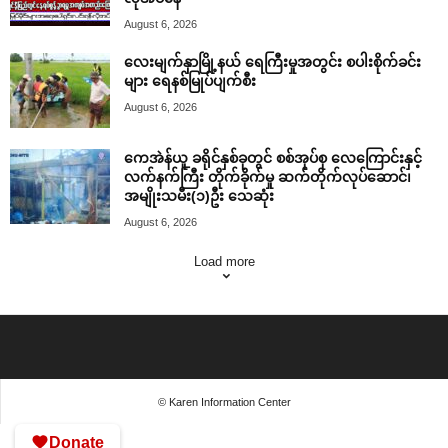
August 6, 2026
လေးမျက်နှာမြို့နယ် ရေကြီးမှုအတွင်း စပါးစိုက်ခင်း
များ ရေနစ်မြုပ်ပျက်စီး
August 6, 2026
ကေအဲန်ယူ ခရိုင်နှစ်ခုတွင် စစ်အုပ်စု လေကြောင်းနှင့်
လက်နက်ကြီး တိုက်ခိုက်မှု ဆက်တိုက်လုပ်ဆောင်၊
အမျိုးသမီး(၁)ဦး သေဆုံး
August 6, 2026
Load more
© Karen Information Center
Donate