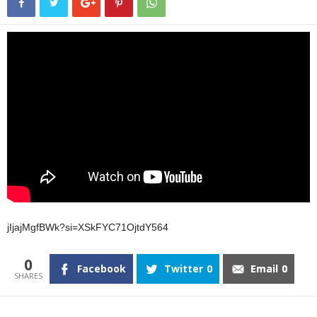
jIjajMgfBWk?si=XSkFYC71OjtdY564
0
Facebook
Twitter
0
Email
0