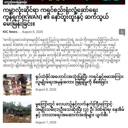
တွေ့ဆုံမေးမြန်းခန်း
ကမ္ဘာလုံးဆိုင်ရာ ကရင်စည်းရုံးလှုံ့ဆော်ရေး
ကွန်ရက်(KWAN) ၏ နော်ထူးထူးနှင့် ဆက်သွယ်
မေးမြန်းခြင်း။
-
KIC News
August 8, 2026
0
“ကော်သူးလေထဲမှာနေထိုင်နေတဲ့ ပြည်သူအားလုံးရဲ့ အသံကိုကမ္ဘာကပိုမိုကြားသိလာ
အောင် KWAN က ဆက်လက်ကြိုးစားသွားမှာဖြစ်ပါတယ်” ကမ္ဘာလုံးဆိုင်ရာ ကရင်
စည်းရုံးလှုံ့ဆော်ရေး ကွန်ရက်(KWAN) ၏ နော်ထူးထူးနှင့် ဆက်သွယ်မေးမြန်းခြင်း။
ဩဂုတ် (၈) ရက်၊ ၂၀၂၆ ခုနှစ်။ ကေအိုင်စီ ကော်သူးလေ(ကရင်ပြည်)နှင့် ကရင်လူမျိုး
များအတွက် ကမ္ဘာ့နေရာအနှံ့အပြားရှိ အရပ်ဖက် ကရင်အဖွဲ့အစည်း၊ ကရင်လူမျိုးများ
အားလုံး ချိတ်ဆက်၍ စည်းရုံးလှုံ့ဆော်မှုများလုပ်ဆောင်ရန် ပြီးခဲ့သည့်...
ရုပ်သံဖိုင်အဟောင်းအသုံးပြုပြီး ကရင်နှင့်ဗမာအကြား
လူမျိုးရေးအမုန်းစကား ဖြန့်ချိမှုကို စိစစ်ခြင်း
August 8, 2026
မူတြော်တွင် လေယာဥ်နှင့်လက်နက်ကြီးကြောင့်
အမျိုးသမီး(၁)ဦးသေဆုံးပြီး (၃) ဦး ဒဏ်ရာရ၊ နေအိမ်
နှင့် ဘာသာရေးအဆောက်အအုံများ ပျက်စီး
August 7, 2026