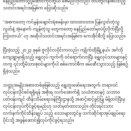
နေပြည်တော်သို့ပို့ဆောင်ကိုင်တွယ် စေမည်ဟုလည်း တပ်တွင်းနီးစပ်သည့်
သတင်းအရင်းအမြစ်က ပြောဆိုသည်။
“အစကတော့ ကင်မွန်းချောင်းရဲစခန်းမှာ ထားထားတာ။ ပြန်လွတ်တဲ့သူ
လွတ်နဲ့ အဲ့နောက် ကျန်တဲ့သူ တွေကတော့ နေပြည်တော်မှာပဲပို့လိုက်ပြီလို့
ကြားတယ်” ဟု အဆိုပါသတင်းအရင်းအမြစ်က ကေအိုင်စီသို့ ပြောသည်။
ပြီးခဲ့သည့် ၂၀၂၃ ခုနှစ် ဇူလိုင်လပိုင်းကလည်း ကျိုက်ထိုမြို့နယ်၊ အင်္ဂဘို
ကျေးရွာမှာရှိသည့် ရွှေလုပ် ကွက်ကို ဝင်ရောက်လာပြီး ရွှေလုပ်သားများနှင့်
တကွ ၎င်းတို့မိသားစုဝင်များကိုပါ စစ်ကောင်စီက ဖမ်းဆီးသွားသည့် ဖြစ်စဥ်
ရှိခဲ့သည်။
သတ္တုအမျိုးအစားတစ်ခုဖြစ်သည့် ရွှေတူးဖော်ရေးအတွက် တရားဝင်
လုပ်ငန်းလိုင်စင်ရရှိရန် အစိုးရ လက်အောက်ရှိ သယံဇာတနှင့် သဘာဝ
ပတ်ဝန်းကျင် ထိန်းသိမ်းရေးဝန်ကြီးဌာနသို့ အဆင့်ဆင့်ခွင့်ပြု မိန့်တင်ပြီးမှ
လုပ်ငန်းလုပ်ကိုင်ခွင့်ရမည်ဟု သတ်မှတ်ထားသည်။ တိုင်းရင်းသား
လက်နက်ကိုင်ထိန်းချုပ် သည့် ဒေသများတွင်မူ သက်ဆိုင်ရာအုပ်ချုပ်ရေး
ပိုင်းသို့ အခွန်ဆောင်၍လုပ်ကိုင်ခွင့်ရသည်။