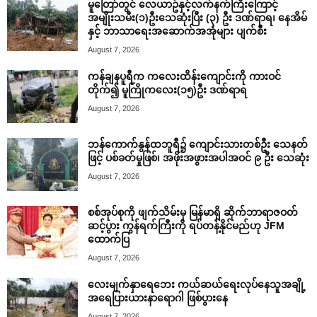
မူတြော်တွင် လေယာဥ်နှင့်လက်နက်ကြီးကြောင့်
အမျိုးသမီး(၁)ဦးသေဆုံးပြီး (၃) ဦး ဒဏ်ရာရ၊ နေအိမ်
နှင့် ဘာသာရေးအဆောက်အအုံများ ပျက်စီး
August 7, 2026
ကန်ချနပူရီက ကလေးထိန်းကျောင်းကို ကားဝင်
တိုက်၍ မူကြိုကလေး(၁၅)ဦး ဒဏ်ရာရ
August 7, 2026
ဘန်ကောက်နွန်ထဘူရီ၌ ကျောင်းသားတစ်ဦး သေနတ်
ဖြင့် ပစ်ခတ်မှုဖြစ်၊ အဖိုးအဖွားအပါအဝင် ၉ ဦး သေဆုံး
August 7, 2026
စစ်အုပ်စုကို ဖျက်သိမ်းမှ မြန်မာရှိ ဆိုက်ဘာရာဇဝတ်
ဆင့်ပွား ကွန်ရက်ကြီးကို ရပ်တန့်နိုင်မည်ဟု JFM
ထောက်ပြ
August 7, 2026
လေးမျက်နှာရေဘေး ကယ်ဆယ်ရေးလုပ်နေသူအချို့
အရေပြားယားနာရောဂါ ဖြစ်ပွားနေ
August 7, 2026