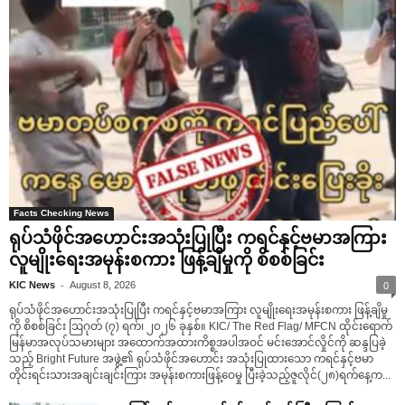
Facts Checking News
ရုပ်သံဖိုင်အဟောင်းအသုံးပြုပြီး ကရင်နှင့်ဗမာအကြား
လူမျိုးရေးအမုန်းစကား ဖြန့်ချိမှုကို စိစစ်ခြင်း
-
KIC News
August 8, 2026
0
ရုပ်သံဖိုင်အဟောင်းအသုံးပြုပြီး ကရင်နှင့်ဗမာအကြား လူမျိုးရေးအမုန်းစကား ဖြန့်ချိမှု
ကို စိစစ်ခြင်း ဩဂုတ် (၇) ရက်၊ ၂၀၂၆ ခုနှစ်။ KIC/ The Red Flag/ MFCN ထိုင်းရောက်
မြန်မာအလုပ်သမားများ အထောက်အထားကိစ္စအပါအဝင် မင်းအောင်လှိုင်ကို ဆန္ဒပြခဲ့
သည့် Bright Future အဖွဲ့၏ ရုပ်သံဖိုင်အဟောင်း အသုံးပြုထားသော ကရင်နှင့်ဗမာ
တိုင်းရင်းသားအချင်းချင်းကြား အမုန်းစကားဖြန့်ဝေမှု ပြီးခဲ့သည့်ဇူလိုင်(၂၈)ရက်နေ့က...