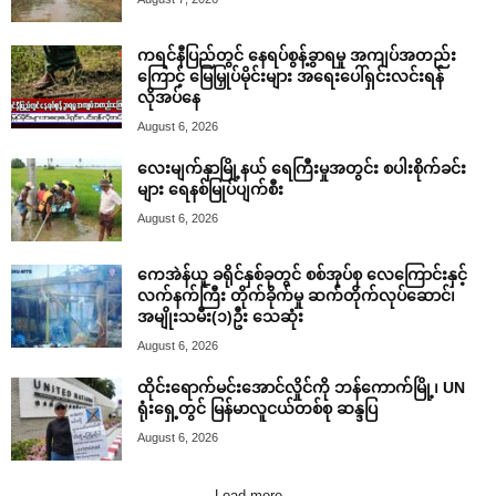
ကရင်နီပြည်တွင် နေရပ်စွန့်ခွာရမှု အကျပ်အတည်း
ကြောင့် မြေမြှုပ်မိုင်းများ အရေးပေါ်ရှင်းလင်းရန်
လိုအပ်နေ
August 6, 2026
လေးမျက်နှာမြို့နယ် ရေကြီးမှုအတွင်း စပါးစိုက်ခင်း
များ ရေနစ်မြုပ်ပျက်စီး
August 6, 2026
ကေအဲန်ယူ ခရိုင်နှစ်ခုတွင် စစ်အုပ်စု လေကြောင်းနှင့်
လက်နက်ကြီး တိုက်ခိုက်မှု ဆက်တိုက်လုပ်ဆောင်၊
အမျိုးသမီး(၁)ဦး သေဆုံး
August 6, 2026
ထိုင်းရောက်မင်းအောင်လှိုင်ကို ဘန်ကောက်မြို့၊ UN
ရုံးရှေ့တွင် မြန်မာလူငယ်တစ်စု ဆန္ဒပြ
August 6, 2026
Load more