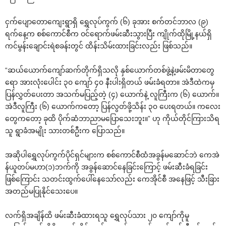
ငှက်ပျောတောကျေးရွာရှိ ရွှေလုပ်ကွက် (၆) ခုအား စက်တင်ဘာလ (၉)
ရက်နေ့က စစ်ကောင်စီက ဝင်ရောက်ဖမ်းဆီးသွားပြီး ကျိုက်ထိုမြို့နယ်ရှိ
ကင်မွန်းချောင်းရဲစခန်းတွင် ထိန်းသိမ်းထားခြင်းလည်း ဖြစ်သည်။
“ဆယ်ယောက်ကျော်ဆက်တိုက်ရှိသလို နှစ်ယောက်တစ်ဖွဲ့နဲ့ဖမ်းမိတာတွေ
ရော အားလုံးပေါင်း ၃၀ ကျော် ၄၀ နီးပါးရှိတယ် ဖမ်းခံရတာ။ အဲဒီထဲကမှ
ပြန်လွှတ်ပေးတာ အသက်မပြည့်တဲ့ (၄) ယောက်နဲ့ လူကြီးက (၆) ယောက်။
အဲဒီလူကြီး (၆) ယောက်ကတော့ ပြန်လွတ်ဖို့သိန်း ၃၀ ပေးရတယ်။ ကလေး
တွေကတော့ ခုထိ ပိုက်ဆံဘာညာမပြောသေးဘူး။” ဟု ကိုယ်တိုင်ကြားသိရ
သူ ရွာခံအမျိုး သားတစ်ဦးက ပြောသည်။
အဆိုပါရွှေလုပ်ကွက်ပိုင်ရှင်များက စစ်ကောင်စီထံအခွန်မဆောင်ဘဲ ကေအဲ
န်ယူတပ်မဟာ(၁)ဘက်ကို အခွန်ဆောင်နေခြင်းကြောင့် ဖမ်းဆီးခံရခြင်း
ဖြစ်ကြောင်း သတင်းထွက်ပေါ်နေသော်လည်း ကေအိုင်စီ အနေဖြင့် သီးခြား
အတည်မပြုနိုင်သေးပေ။
လက်ရှိအချိန်ထိ ဖမ်းဆီးခံထားရသူ ရွှေလုပ်သား ၂၀ ကျော်ကိုမူ