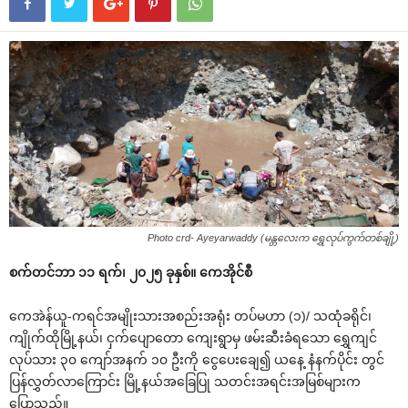
Photo crd- Ayeyarwaddy (မန္တလေးက ရွှေလုပ်ကွက်တစ်ချို့)
စက်တင်ဘာ ၁၁ ရက်၊ ၂၀၂၅ ခုနှစ်။ ကေအိုင်စီ
ကေအဲန်ယူ-ကရင်အမျိုးသားအစည်းအရုံး တပ်မဟာ (၁)/ သထုံခရိုင်၊
ကျိုက်ထိုမြို့နယ်၊ ငှက်ပျောတော ကျေးရွာမှ ဖမ်းဆီးခံရသော ရွှေကျင်
လုပ်သား ၃၀ ကျော်အနက် ၁၀ ဦးကို ငွေပေးချေ၍ ယနေ့ နံနက်ပိုင်း တွင်
ပြန်လွှတ်လာကြောင်း မြို့နယ်အခြေပြု သတင်းအရင်းအမြစ်များက
ပြောသည်။