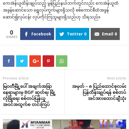
ကေအဲန်ယူထိန်းချုပ်သည့် မွန်ပြည်နယ်ဘက်တွင်လည်း ကေအဲန်ယူထံ
အခွန်ဆောင်သော ရွှေလုပ်ကွက်များရှိသလို စစ်ကောင်စီထံအခွန်
ဆောင်၍လုပ်ငန်း လုပ်ကိုင်ကြသူများရှိသည်ဟု သိရသည်။
0
Facebook
Twitter
0
Email
0
Previous article
Next article
မြဝတီမြို့ပေါ် အချက်အခြာ
အမှတ် – ၈ ပြည်ထောင်စုလမ်း
နေရာများမှ BGF ဆုတ်ရ၊ မြို့
ပြန်ထိန်းချုပ်ရန် စစ်တပ်
လုံခြုံရေး စစ်တပ်ပြန်ယူ
အင်အားထောင်ချီသုံး
အဝင်အထွက်စ တင်းကြပ်