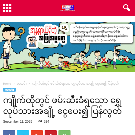
Home
သတင်း
ကျိုက်ထိုတွင် ဖမ်းဆီးခံရသော ရွှေလုပ်သားအချို့ ငွေပေး၍ ပြန်လွတ်
သတင်း
ကျိုက်ထိုတွင် ဖမ်းဆီးခံရသော ရွှေ
လုပ်သားအချို့ ငွေပေး၍ ပြန်လွတ်
September 11, 2025
824