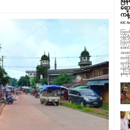
မြန
ရော
ကန့
KIC N
ဩဂုတ် 
ဝန်ကြီ
ဩဂုတ်
အောင်လ
အာဏာရှ
တက်ကြ
ထုတ်ပ
ဝန်ကြီ
နှစ်ရက