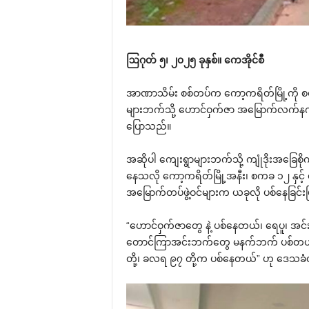
ဩဂုတ် ၅၊ ၂၀၂၅ ခုနှစ်။ ကေအိုင်စီ
အာဏာသိမ်း စစ်တပ်က ကော့ကရိတ်မြို့ကို စစ်
များဘက်သို့ ဟောင်ဝှက်ဇာ အမြောက်လက်နက်က
ပြောသည်။
အဆိုပါ ကျေးရွာများဘက်သို့ ကျုံဒိုးအခြေစို
နေသလို ကော့ကရိတ်မြို့အနီး၊ စကခ ၁၂ နှင့်
အမြောက်တပ်ဖွဲ့ဝင်များက ယခုလို ပစ်နေခြ
“ဟောင်ဝှက်ဇာတွေ နဲ့ ပစ်နေတယ်၊ ရေပူ၊ အင
တောင်ကြာအင်းဘက်တွေ မနက်ဘက် ပစ်တယ်
တို့၊ ခလရ ၉၇ တို့က ပစ်နေတယ်” ဟု ဒေသ