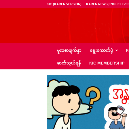
KIC (KAREN VERSION)
KAREN NEWS(ENGLISH VER
ကေ
မူလစာမျက်နှာ
ရွေး‌ကောက်ပွဲ
F
အို
င်
ဆက်သွယ်ရန်
KIC MEMBERSHIP
စီ
–
K
I
C
N
e
w
s