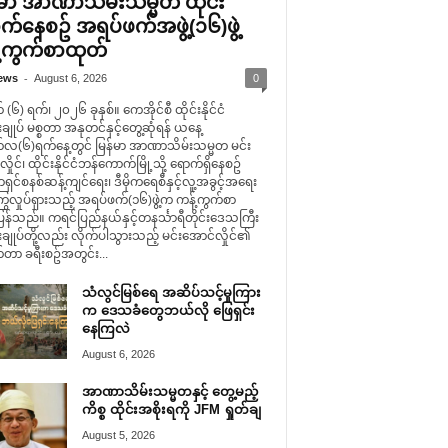
်မာ အာဏာသိမ်းသမ္မတ ထိုင်း
က်နေစဥ် အရပ်ဖက်အဖွဲ့(၁၆)ဖွဲ့
်ကွက်စာထုတ်
-
ews
August 6, 2026
0
(၆) ရက်၊ ၂၀၂၆ ခုနှစ်။ ကေအိုင်စီ ထိုင်းနိုင်ငံ
းချုပ် မစ္စတာ အနုတင်နှင့်တွေ့ဆုံရန် ယနေ့
လ(၆)ရက်နေ့တွင် မြန်မာ အာဏာသိမ်းသမ္မတ မင်း
ှိုင်၊ ထိုင်းနိုင်ငံဘန်ကောက်မြို့သို့ ရောက်ရှိနေစဥ်
င်စနစ်ဆန့်ကျင်ရေး၊ ဒီမိုကရေစီနှင့်လူ့အခွင့်အရေး
ွလှုပ်ရှားသည့် အရပ်ဖက်(၁၆)ဖွဲ့က ကန့်ကွက်စာ
ြန်သည်။ ကရင်ပြည်နယ်နှင့်တနင်္သာရီတိုင်းဒေသကြီး
းချုပ်တို့လည်း လိုက်ပါသွားသည့် မင်းအောင်လှိုင်၏
်တာ ခရီးစဥ်အတွင်း...
သံလွင်မြစ်ရေ အဆိပ်သင့်မှုကြား
က ဒေသခံတွေဘယ်လို ဖြေရှင်း
နေကြလဲ
August 6, 2026
အာဏာသိမ်းသမ္မတနှင့် တွေ့မည့်
ကိစ္စ ထိုင်းအစိုးရကို JFM ရှုတ်ချ
August 5, 2026