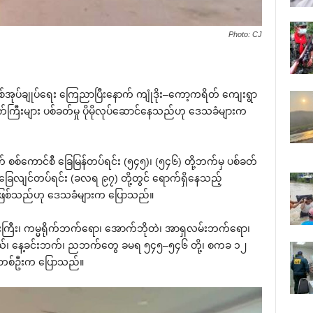
Photo: CJ
အုပ်ချုပ်ရေး ကြေညာပြီးနောက် ကျုံဒိုး–ကော့ကရိတ် ကျေးရွာ
ြီးများ ပစ်ခတ်မှု ပိုမိုလုပ်ဆောင်နေသည်ဟု ဒေသခံများက
က် စစ်ကောင်စီ ခြေမြန်တပ်ရင်း (၅၄၅)၊ (၅၄၆) တို့ဘက်မှ ပစ်ခတ်
 ခြေလျင်တပ်ရင်း (ခလရ ၉၇) တို့တွင် ရောက်ရှိနေသည့်
င်းဖြစ်သည်ဟု ဒေသခံများက ပြောသည်။
်းကြီး၊ ကမ္မရိုက်ဘက်ရော၊ အောက်ဘိုတဲ၊ အာရှလမ်းဘက်ရော၊
၊ နေ့ခင်းဘက်၊ ညဘက်တွေ ခမရ ၅၄၅–၅၄၆ တို့၊ စကခ ၁၂
ခံတစ်ဦးက ပြောသည်။