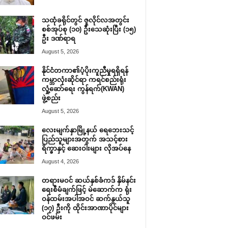
သထုံခရိုင်တွင် ဇူလိုင်လအတွင်း
စစ်အုပ်စု (၁၀) ဦးသေဆုံးပြီး (၁၅)
ဦး ဒဏ်ရာရ
August 5, 2026
နိုင်ငံတကာ၏ပံ့ပိုးကူညီမှုရရှိရန်
ကမ္ဘာလုံးဆိုင်ရာ ကရင်စည်းရုံး
လှုံ့ဆော်ရေး ကွန်ရက်(KWAN)
ဖွဲ့စည်း
August 5, 2026
လေးမျက်နှာမြို့နယ် ရေဘေးသင့်
ပြည်သူများအတွက် အသင့်စား
ရိက္ခာနှင့် ဆေးဝါးများ လိုအပ်နေ
August 4, 2026
တရားမဝင် ဆယ်နှစ်ခံကဒ် နှိမ်နင်း
ရေးစီမံချက်ဖြင့် မဲဆောက်က ရုံး
ဝန်ထမ်းအပါအဝင် ဆက်နွယ်သူ
(၁၇) ဦးကို ထိုင်းအာဏာပိုင်များ
ဝင်ဖမ်း