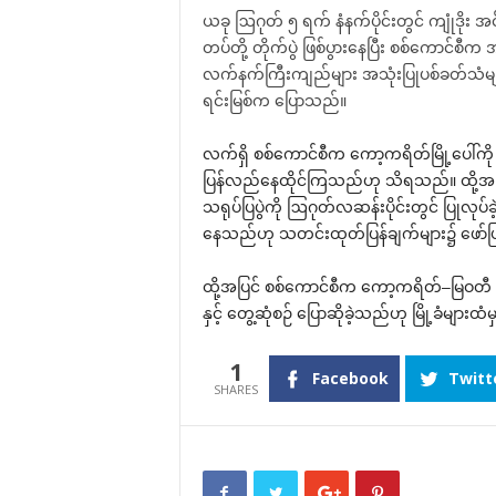
ယခု ဩဂုတ် ၅ ရက် နံနက်ပိုင်းတွင် ကျုံဒိုး အ
တပ်တို့ တိုက်ပွဲ ဖြစ်ပွားနေပြီး စစ်ကောင်စ
လက်နက်ကြီးကျည်များ အသုံးပြုပစ်ခတ်သံမ
ရင်းမြစ်က ပြောသည်။
လက်ရှိ စစ်ကောင်စီက ကော့ကရိတ်မြို့ပေါ်ကို စို
ပြန်လည်နေထိုင်ကြသည်ဟု သိရသည်။ ထို့အပြင
သရုပ်ပြပွဲကို ဩဂုတ်လဆန်းပိုင်းတွင် ပြုလုပ်ခ
နေသည်ဟု သတင်းထုတ်ပြန်ချက်များ၌ ဖော
ထို့အပြင် စစ်ကောင်စီက ကော့ကရိတ်–မြဝတီ အာ
နှင့် တွေ့ဆုံစဉ် ပြောဆိုခဲ့သည်ဟု မြို့ခံများ
1
Facebook
Twitt