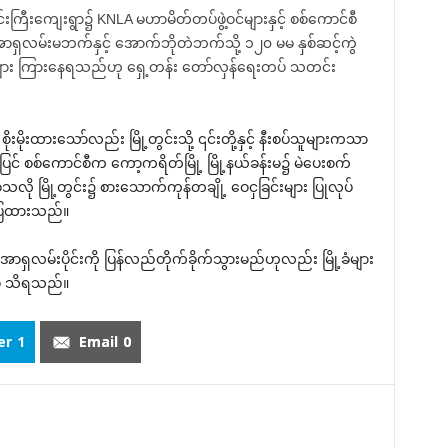
င်းကြီးကျေးရွာ၌ KNLA မဟာမိတ်တပ်ဖွဲ့ဝင်များနှင့် စစ်ကောင်စီ
ီက အာရှလမ်းမဘက်နှင့် အောက်ဘိုတဲဘက်သို့ ၁၂၀ မမ နှစ်ဆင့်ကွဲ
ျား ကြားနေရသည်ဟု ရှေ့တန်း တော်လှန်ရေးတပ် သတင်း
းမိုးထားသော်လည်း မြို့တွင်းသို့ ၎င်းတို့နှင့် နီးစပ်သူများကသာ
် စစ်ကောင်စီက ကော့ကရိတ်မြို့ မြို့နယ်ခန်းမ၌ မဲပေးစက်
ဲ့သလို မြို့တွင်း၌ စားသောက်ကုန်တချို့ ဝေငှခြင်းများ ပြုလုပ်
်ပြထားသည်။
ရှလမ်းပိုင်းကို ပြန်လည်တိုက်ခိုက်သွားမည်ဟုလည်း မြို့ခံများ
ထံမှ သိရသည်။
er
1
Email
0