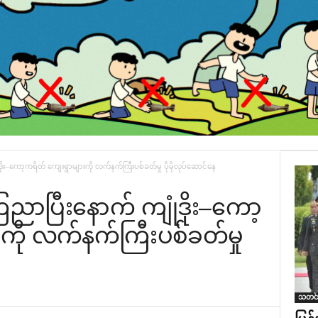
ိုး–ကော့ကရိတ် ကျေးရွာများကို လက်နက်ကြီးပစ်ခတ်မှု ပိုမိုလုပ်ဆောင်နေ
ေညာပြီးနောက် ကျုံဒိုး–ကော့
ကို လက်နက်ကြီးပစ်ခတ်မှု
သတင်