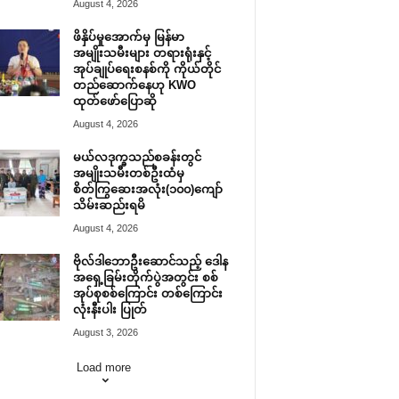
August 4, 2026
ဖိနှိပ်မှုအောက်မှ မြန်မာ
အမျိုးသမီးများ တရားရုံးနှင့်
အုပ်ချုပ်ရေးစနစ်ကို ကိုယ်တိုင်
တည်ဆောက်နေဟု KWO
ထုတ်ဖော်ပြောဆို
August 4, 2026
မယ်လဒုက္ခသည်စခန်းတွင်
အမျိုးသမီးတစ်ဦးထံမှ
စိတ်ကြွဆေးအလုံး(၁၀၀)ကျော်
သိမ်းဆည်းရမိ
August 4, 2026
ဗိုလ်ဒါဘောဦးဆောင်သည့် ဒေါန
အရှေ့ခြမ်းတိုက်ပွဲအတွင်း စစ်
အုပ်စုစစ်ကြောင်း တစ်ကြောင်း
လုံးနီးပါး ပြုတ်
August 3, 2026
Load more