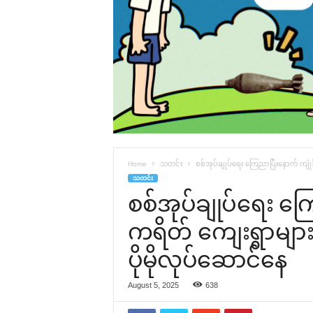
Home
သတင်း
စစ်အုပ်ချုပ်ရေး ကြေညာပြီးနောက် ကျုံဒ
သတင်း
စစ်အုပ်ချုပ်ရေး ကြ
ကရိတ် ကျေးရွာများ
ပိုမိုလုပ်ဆောင်နေ
August 5, 2025
638