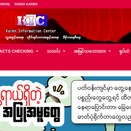
SION)
RADIO KAREN
ACTS CHECKING
သတင်း
အမြင်သ‌ဘောထား
ရုပ်သံ