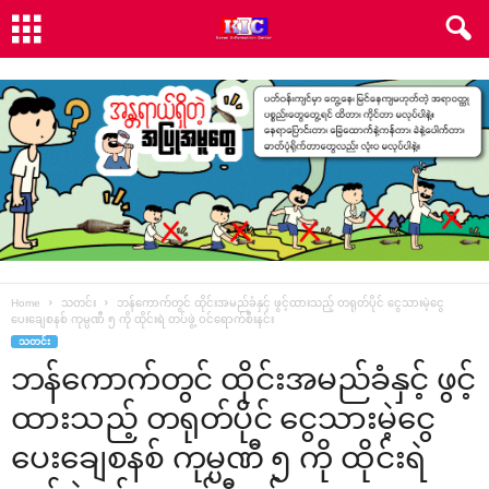
Home
သတင်း
ဘန်ကောက်တွင် ထိုင်းအမည်ခံနှင့် ဖွင့်ထားသည့် တရုတ်ပိုင် ငွေသားမဲ့ငွေ
ပေးချေစနစ် ကုမ္ပဏီ ၅ ကို ထိုင်းရဲ တပ်ဖွဲ့ ဝင်ရောက်စီးနင်း
သတင်း
ဘန်ကောက်တွင် ထိုင်းအမည်ခံနှင့် ဖွင့်
ထားသည့် တရုတ်ပိုင် ငွေသားမဲ့ငွေ
ပေးချေစနစ် ကုမ္ပဏီ ၅ ကို ထိုင်းရဲ