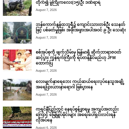
တိုက်၍ မူကြိုကလေး(၁၅)ဦး ဒဏ်ရာရ
August 7, 2026
ဘန်ကောက်နွန်ထဘူရီ၌ ကျောင်းသားတစ်ဦး သေနတ်
ဖြင့် ပစ်ခတ်မှုဖြစ်၊ အဖိုးအဖွားအပါအဝင် ၉ ဦး သေဆုံး
August 7, 2026
စစ်အုပ်စုကို ဖျက်သိမ်းမှ မြန်မာရှိ ဆိုက်ဘာရာဇဝတ်
ဆင့်ပွား ကွန်ရက်ကြီးကို ရပ်တန့်နိုင်မည်ဟု JFM
ထောက်ပြ
August 7, 2026
လေးမျက်နှာရေဘေး ကယ်ဆယ်ရေးလုပ်နေသူအချို့
အရေပြားယားနာရောဂါ ဖြစ်ပွားနေ
August 7, 2026
ကရင်နီပြည်တွင် နေရပ်စွန့်ခွာရမှု အကျပ်အတည်း
ကြောင့် မြေမြှုပ်မိုင်းများ အရေးပေါ်ရှင်းလင်းရန်
လိုအပ်နေ
August 6, 2026