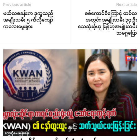
Previous article
Next article
မယ်လစခန်းက ဒုက္ခသည်
စစ်ကောင်စီကြောင့် တစ်လ
အမျိုးသမီး ၅ ကီလိုကျော်
အတွင်း အမျိုးသမီး ၃၄ ဦး
ကလေးမွေးဖွား
သေဆုံးခဲ့ဟု မြန်မာ့အမျိုးသမီး
သမဂ္ဂပြော
တွေ့ဆုံမေးမြန်းခန်း