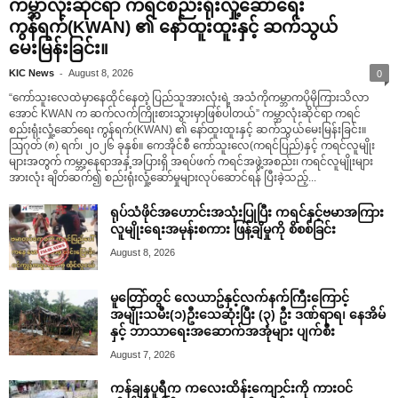
ကမ္ဘာလုံးဆိုင်ရာ ကရင်စည်းရုံးလှုံ့ဆော်ရေး
ကွန်ရက်(KWAN) ၏ နော်ထူးထူးနှင့် ဆက်သွယ်
မေးမြန်းခြင်း။
-
KIC News
August 8, 2026
0
“ကော်သူးလေထဲမှာနေထိုင်နေတဲ့ ပြည်သူအားလုံးရဲ့ အသံကိုကမ္ဘာကပိုမိုကြားသိလာ
အောင် KWAN က ဆက်လက်ကြိုးစားသွားမှာဖြစ်ပါတယ်” ကမ္ဘာလုံးဆိုင်ရာ ကရင်
စည်းရုံးလှုံ့ဆော်ရေး ကွန်ရက်(KWAN) ၏ နော်ထူးထူးနှင့် ဆက်သွယ်မေးမြန်းခြင်း။
ဩဂုတ် (၈) ရက်၊ ၂၀၂၆ ခုနှစ်။ ကေအိုင်စီ ကော်သူးလေ(ကရင်ပြည်)နှင့် ကရင်လူမျိုး
များအတွက် ကမ္ဘာ့နေရာအနှံ့အပြားရှိ အရပ်ဖက် ကရင်အဖွဲ့အစည်း၊ ကရင်လူမျိုးများ
အားလုံး ချိတ်ဆက်၍ စည်းရုံးလှုံ့ဆော်မှုများလုပ်ဆောင်ရန် ပြီးခဲ့သည့်...
ရုပ်သံဖိုင်အဟောင်းအသုံးပြုပြီး ကရင်နှင့်ဗမာအကြား
လူမျိုးရေးအမုန်းစကား ဖြန့်ချိမှုကို စိစစ်ခြင်း
August 8, 2026
မူတြော်တွင် လေယာဥ်နှင့်လက်နက်ကြီးကြောင့်
အမျိုးသမီး(၁)ဦးသေဆုံးပြီး (၃) ဦး ဒဏ်ရာရ၊ နေအိမ်
နှင့် ဘာသာရေးအဆောက်အအုံများ ပျက်စီး
August 7, 2026
ကန်ချနပူရီက ကလေးထိန်းကျောင်းကို ကားဝင်