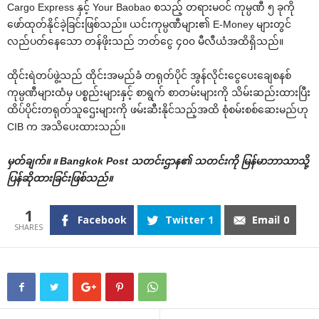
Cargo Express နှင့် Your Baobao စသည့် တရားမဝင် ကုမ္ပဏီ ၅ ခုကို
ဖော်ထုတ်နိုင်ခဲ့ခြင်းဖြစ်သည်။ ယင်းကုမ္ပဏီများ၏ E-Money များတွင်
လည်ပတ်နေသော တန်ဖိုးသည် ဘတ်ငွေ ၄၀၀ မီလီယံအထိရှိသည်။
ထိုင်းရဲတပ်ဖွဲ့သည် ထိုင်းအမည်ခံ တရုတ်ပိုင် အွန်လိုင်းငွေပေးချေစနစ်
ကုမ္ပဏီများထံမှ ပစ္စည်းများနှင့် စာရွက် စာတမ်းများကို သိမ်းဆည်းထားပြီး
ထိပ်ပိုင်းတရုတ်သူဌေးများကို ဖမ်းဆီးနိုင်သည့်အထိ စုံစမ်းစစ်ဆေးမည်ဟု
CIB က အသိပေးထားသည်။
မှတ်ချက်။ ။ Bangkok Post သတင်းဌာန၏ သတင်းကို မြန်မာဘာသာသို့
ပြန်ဆိုထားခြင်းဖြစ်သည်။
1
Facebook
Twitter
1
Email
0