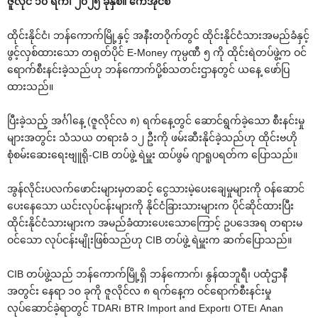
ဇူလိုင် ၁၀ ရက်၊ ၂၀၂၅ ခုနှစ်။ ကေအိုင်စီ
ထိုင်းနိုင်ငံ၊ ဘန်ကောက်မြို့နှင့် အနီးတဝိုက်တွင် ထိုင်းနိုင်ငံသားအမည်ခံနှင့်
ဖွင့်လှစ်ထားသော တရုတ်ပိုင် E-Money ကုမ္ပဏီ ၅ ကို ထိုင်းရဲတပ်ဖွဲ့က ဝင်
ရောက်စီးနင်းခဲ့သည်ဟု ဘန်ကောက်ပို့စ်သတင်းဌာနတွင် ယနေ့ ဖော်ပြ
ထားသည်။
ပြီးခဲ့သည့် အင်္ဂါနေ့ (ဇူလိုင်လ ၈) ရက်နေ့တွင် ဆောင်ရွက်ခဲ့သော စီးနင်းမှု
များအတွင်း သံသယ တရားခံ ၁၂ ဦးကို ဖမ်းဆီးနိုင်ခဲ့သည်ဟု ထိုင်းဗဟို
စုံစမ်းဆေးရေးဗျူရို-CIB တပ်ဖွဲ့ ရဲမှူး ထပ်ဖွမ် ဂျာရူပရတ်က ပြောသည်။
အွန်လိုင်းပလက်ဖောင်းများမှတဆင့် ငွေသားမဲ့ပေးချေမှုများကို ဝန်ဆောင်
ပေးနေသော ယင်းလုပ်ငန်းများကို နိုင်ငံခြားသားများက ပိုင်ဆိုင်ထားပြီး
ထိုင်းနိုင်ငံသားများက အမည်ခံထားပေးသောကြောင့် ဥပဒေအရ တရားမ
ဝင်သော လုပ်ငန်းမျိုးဖြစ်သည်ဟု CIB တပ်ဖွဲ့ ရဲမှူးက ဆက်ပြောသည်။
CIB တပ်ဖွဲ့သည် ဘန်ကောက်မြို့ရှိ ဘန်ကောက်၊ နွန်ထဘူရီ၊ ပထုံဌာနီ
အတွင်း နေရာ ၁၀ ခုကို ဇူလိုင်လ ၈ ရက်နေ့က ဝင်ရောက်စီးနင်းမှု
လုပ်ဆောင်ခဲ့ရာတွင် TDAR၊ BTR Import and Export၊ OTE၊ Anan