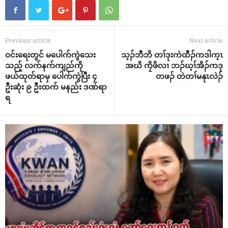
Previous article
Next article
ဝင်းရေးတွင် မပေါက်ကွဲသေး
သ့ၣ်ဘီဘိ တၢ်ဒုးကဲထီၣ်ကဒါက့ၤ
သည့် လက်နက်ကျည်ကို
အဃိ ကၠိဖိလၢ ဘၣ်ဃ့ၢ်အိၣ်ကဒု
ဖယ်ထုတ်ရာမှ ပေါက်ကွဲပြီး ၄
တဖၣ် တဲတၢ်မနုၤလဲၣ်
ဦးဆုံး ၉ ဦးထက် မနည်း ဒဏ်ရာ
ရ