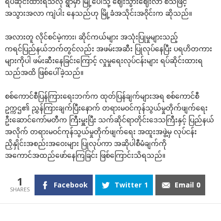
ရပ်ဆိုင်းထားရသလို ရွာမှာ မြို့ပေါ်သို့ ဈေးသွားဈေးလာ စသဖြင့်
အသွားအလာ ကျဲပါး နေသည်ဟု မြို့ခံအသိုင်းအဝိုင်းက ဆိုသည်။
အလားတူ လိုင်စင်မဲ့ကား၊ ဆိုင်ကယ်များ အသုံးပြုမှုများသည့်
ကရင်ပြည်နယ်ဘက်တွင်လည်း အဖမ်းအဆီး ပြုလုပ်နေပြီး ပရဟိတကား
များကိုပါ ဖမ်းဆီးနေခြင်းကြောင့် လှုမှုရေးလုပ်ငန်းများ ရပ်ဆိုင်းထားရ
သည်အထိ ဖြစ်ပေါ်ခဲ့သည်။
စစ်ကောင်စီပြန်ကြားရေးဘက်က ထုတ်ပြန်ချက်များအရ စစ်ကောင်စီ
ဥက္ကဌ၏ ညွှန်ကြားချက်ပြီးနောက် တရားမဝင်ကုန်သွယ်မှုတိုက်ဖျက်ရေး
ဦးဆောင်ကော်မတီက ကြီးမှူးပြီး သက်ဆိုင်ရာတိုင်းဒေသကြီးနှင့် ပြည်နယ်
အလိုက် တရားမဝင်ကုန်သွယ်မှုတိုက်ဖျက်ရေး အထူးအဖွဲ့မှ လုပ်ငန်း
ညှိနှိုင်းအစည်းအဝေးများ ပြုလုပ်ကာ အဆိုပါစီမံချက်ကို
အကောင်အထည်ဖော်နေကြခြင်း ဖြစ်ကြောင်းသိရသည်။
1
Facebook
Twitter
1
Email
0