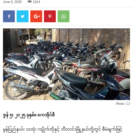
June 5, 2025
1014
Photo: CJ
ဇွန် ၅၊ ၂၀၂၅ ခုနှစ်။ ကေအိုင်စီ
မွန်ပြည်နယ်၊ သထုံ၊ ကျိုက်ထိုနှင့် ဘီးလင်းမြို့နယ်တို့တွင် စီမံချက်ဖြင့်