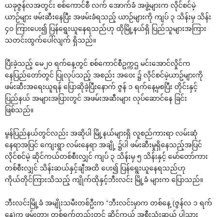
ယခုဇွန်လအတွင်း စစ်ကောင်စီ လက် အောက်ခံ အဖွဲ့များက လိုင်စင်မဲ့
ယာဉ်များ ဖမ်းဆီးနေပြီး အဖမ်းခံရသည့် ယာဉ်များကို ကျပ် ၃ သိန်းမှ သိန်း
၄၀ ကြားပေး၍ ပြန်ရွေးယူနေရသည်ဟု ထိုမြို့နယ်ရှိ ပြည်သူများအကြား
သတင်းထွက်ပေါ်လျက် ရှိသည်။
ပြီးခဲ့သည့် မေ၂၀ ရက်နေ့တွင် စစ်ကောင်စီဥက္ကဌ မင်းအောင်လှိုင်က
နေပြည်တော်တွင် ပြုလုပ်သည့် အစည်း အဝေး ၌ လိုင်စင်မဲ့ယာဥ်များကို
ဖမ်းဆီးအရေးယူရန် ပြောဆိုခဲ့ပြီးနောက် ဇွန် ၁ ရက်နေ့မှစပြီး တိုင်းနှင့်
ပြည်နယ် အများအပြားတွင် အဖမ်းအဆီးများ လုပ်ဆောင်နေ ခြင်း
ဖြစ်သည်။
မွန်ပြည်နယ်တွင်လည်း အဆိုပါ မြို့နယ်များရှိ လူစည်ကားရာ လမ်းဆုံ
နေရာအပြင် ကျေးရွာ လမ်းနေရာ အချို့ ၌ပါ ဖမ်းဆီးမှုရှိနေသည့်အပြင်
လိုင်စင်မဲ့ ဆိုင်ကယ်တစ်စီးလျှင် ကျပ် ၃ သိန်းမှ ၅ သိန်းနှင့် မော်တော်ကား
တစ်စီးလျှင် သိန်းဆယ်နှင့်ချီအထိ ပေး၍ ပြန်ရွေးယူနေရသည်ဟု
ကိုယ်တိုင်ကြားသိသည့် ကျိုက်ထိုနှင့်ဘီးလင်း မြို့ခံ များက ပြောသည်။
ဘီးလင်းမြို့ခံ အမျိုးသမီးတစ်ဦးက “ဘီးလင်းမှာက တစ်နေ့ (ဇွန်လ ၁ ရက်
နေ့)က ဖမ်းတာ၊ တစ်ရက်တည်းတင် ဆိုင်ကယ် အစီးသုံးဆယ် ပါသွား