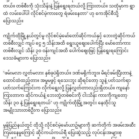
တယ်။ တစ်စီးကို သုံးသိန်းနဲ့ ပြန်ရွေးရတယ်လို့ ကြားတယ်။ သထုံမှာက ရွာ
ထဲ လမ်းပေါ်ပါ လိုင်စင်မဲ့ကားတွေ ရဲဖမ်းနေတာ” ဟု ကေအိုင်စီသို့
ပြောသည်။
ကျိုက်ထိုမြို့နယ်တွင်မူ လိုင်စင်မဲ့မော်တော်ဆိုင်ကယ်နှင့် ဘေးတွဲဆိုင်ကယ်
တစ်စီးလျှင် ကျပ် ငွေ ၅ သိန်းအထိ ရွေးယူဈေးပေါက်ပြီး မော်တော်ကား
တစ်စီးလျင် သိန်း ၃၀ ဝန်းကျင်အထိ ပေါက်ဈေးဖြင့် ပြန်ရွေးရကြောင်း
ဒေသခံများက ပြောသည်။
“ဖမ်းမလာ လွှတ်မလား နှစ်ခုပဲရှိတယ်။ ဒဏ်မရိုက်ဘူး။ မိရင်ဖမ်းပြီးတာနဲ့
ထောင်ထဲထည့်တာ။ အမှုမဖွင့် ရသေးဘူး ဆိုရင်တော့ သူနဲ့ ပတ်သက်ရာ
ပတ်သက်ကြောင်းက လိုက်ရွေးလို့ ပြန်လွှတ်တာလည်းရှိတယ်။ ကျနော်
ကြားတာက ဆိုင်ကယ်နဲ့ ဘေးတွဲတစ်စင်းကို ငါးသိန်း ကားကိုကျတော့
သိန်း ၃၀ နဲ့ ပြန်ရွေးရတယ်” ဟု ကျိုက်ထိုမြို့အတွင်း နေထိုင်သူ
အမျိုးသားတစ်ဦးက ပြောသည်။
မွန်ပြည်နယ်တွင် ထိုသို့ လိုင်စင်မဲ့မော်ယာဥ်များကို ဆက်တိုက် အဖမ်းအဆီး
ကြမ်းနေမှုကြောင့် ဆိုင်ကယ်ကယ်ရီ ပြေးဆွဲသည့် လုပ်ငန်းအများစု