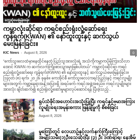
တွေ့ဆုံမေးမြန်းခန်း
ကမ္ဘာလုံးဆိုင်ရာ ကရင်စည်းရုံးလှုံ့ဆော်ရေး
ကွန်ရက်(KWAN) ၏ နော်ထူးထူးနှင့် ဆက်သွယ်
မေးမြန်းခြင်း။
-
KIC News
August 8, 2026
0
“ကော်သူးလေထဲမှာနေထိုင်နေတဲ့ ပြည်သူအားလုံးရဲ့ အသံကိုကမ္ဘာကပိုမိုကြားသိလာ
အောင် KWAN က ဆက်လက်ကြိုးစားသွားမှာဖြစ်ပါတယ်” ကမ္ဘာလုံးဆိုင်ရာ ကရင်
စည်းရုံးလှုံ့ဆော်ရေး ကွန်ရက်(KWAN) ၏ နော်ထူးထူးနှင့် ဆက်သွယ်မေးမြန်းခြင်း။
ဩဂုတ် (၈) ရက်၊ ၂၀၂၆ ခုနှစ်။ ကေအိုင်စီ ကော်သူးလေ(ကရင်ပြည်)နှင့် ကရင်လူမျိုး
များအတွက် ကမ္ဘာ့နေရာအနှံ့အပြားရှိ အရပ်ဖက် ကရင်အဖွဲ့အစည်း၊ ကရင်လူမျိုးများ
အားလုံး ချိတ်ဆက်၍ စည်းရုံးလှုံ့ဆော်မှုများလုပ်ဆောင်ရန် ပြီးခဲ့သည့်...
ရုပ်သံဖိုင်အဟောင်းအသုံးပြုပြီး ကရင်နှင့်ဗမာအကြား
လူမျိုးရေးအမုန်းစကား ဖြန့်ချိမှုကို စိစစ်ခြင်း
August 8, 2026
မူတြော်တွင် လေယာဥ်နှင့်လက်နက်ကြီးကြောင့်
အမျိုးသမီး(၁)ဦးသေဆုံးပြီး (၃) ဦး ဒဏ်ရာရ၊ နေအိမ်