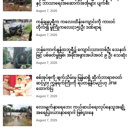
နှင့် ဘာသာရေးအဆောက်အအုံများ ပျက်စီး
August 7, 2026
ကန်ချနပူရီက ကလေးထိန်းကျောင်းကို ကားဝင်
တိုက်၍ မူကြိုကလေး(၁၅)ဦး ဒဏ်ရာရ
August 7, 2026
ဘန်ကောက်နွန်ထဘူရီ၌ ကျောင်းသားတစ်ဦး သေနတ်
ဖြင့် ပစ်ခတ်မှုဖြစ်၊ အဖိုးအဖွားအပါအဝင် ၉ ဦး သေဆုံး
August 7, 2026
စစ်အုပ်စုကို ဖျက်သိမ်းမှ မြန်မာရှိ ဆိုက်ဘာရာဇဝတ်
ဆင့်ပွား ကွန်ရက်ကြီးကို ရပ်တန့်နိုင်မည်ဟု JFM
ထောက်ပြ
August 7, 2026
လေးမျက်နှာရေဘေး ကယ်ဆယ်ရေးလုပ်နေသူအချို့
အရေပြားယားနာရောဂါ ဖြစ်ပွားနေ
August 7, 2026