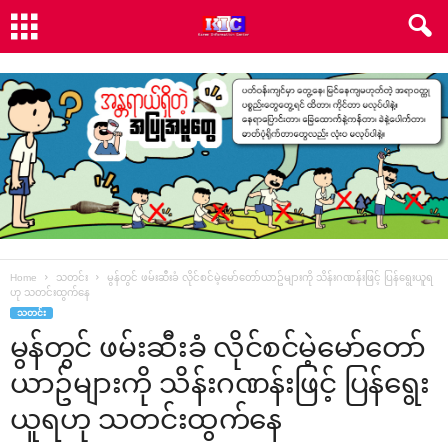
Home
သတင်း
မွန်တွင် ဖမ်းဆီးခံ လိုင်စင်မဲ့မော်တော်ယာဥ်များကို သိန်းဂဏန်းဖြင့် ပြန်ရွေးယူရ
ဟု သတင်းထွက်နေ
သတင်း
မွန်တွင် ဖမ်းဆီးခံ လိုင်စင်မဲ့မော်တော်
ယာဥ်များကို သိန်းဂဏန်းဖြင့် ပြန်ရွေး
ယူရဟု သတင်းထွက်နေ