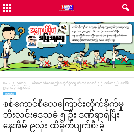
Home
သတင်း
စစ်ကောင်စီလေကြောင်းတိုက်ခိုက်မှု ဘီးလင်းဒေသခံ ၅ ဦး ဒဏ်ရာရပြီး နေအိမ်
၉လုံး ထိခိုက်ပျက်စီးခဲ့
သတင်း
စစ်ကောင်စီလေကြောင်းတိုက်ခိုက်မှု
ဘီးလင်းဒေသခံ ၅ ဦး ဒဏ်ရာရပြီး
နေအိမ် ၉လုံး ထိခိုက်ပျက်စီးခဲ့