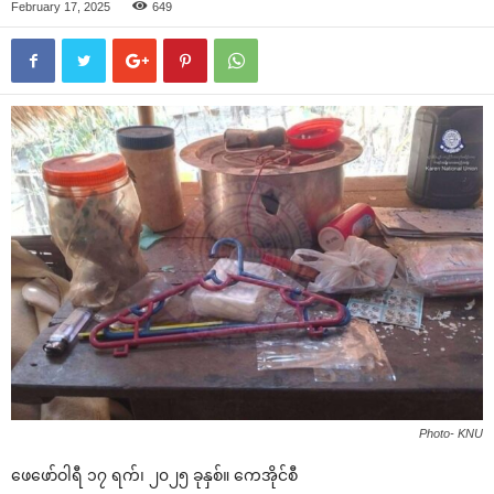
February 17, 2025
649
Photo- KNU
ဖေဖော်ဝါရီ ၁၇ ရက်၊ ၂၀၂၅ ခုနှစ်။ ကေအိုင်စီ