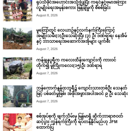
ရုပ်သံဖိုင်အဟောင်းအသုံးပြုပြီး ကရင်နှင့်ဗမာအကြား
လူမျိုးရေးအမုန်းစကား ဖြန့်ချိမှုကို စိစစ်ခြင်း
August 8, 2026
မူတြော်တွင် လေယာဥ်နှင့်လက်နက်ကြီးကြောင့်
အမျိုးသမီး(၁)ဦးသေဆုံးပြီး (၃) ဦး ဒဏ်ရာရ၊ နေအိမ်
နှင့် ဘာသာရေးအဆောက်အအုံများ ပျက်စီး
August 7, 2026
ကန်ချနပူရီက ကလေးထိန်းကျောင်းကို ကားဝင်
တိုက်၍ မူကြိုကလေး(၁၅)ဦး ဒဏ်ရာရ
August 7, 2026
ဘန်ကောက်နွန်ထဘူရီ၌ ကျောင်းသားတစ်ဦး သေနတ်
ဖြင့် ပစ်ခတ်မှုဖြစ်၊ အဖိုးအဖွားအပါအဝင် ၉ ဦး သေဆုံး
August 7, 2026
စစ်အုပ်စုကို ဖျက်သိမ်းမှ မြန်မာရှိ ဆိုက်ဘာရာဇဝတ်
ဆင့်ပွား ကွန်ရက်ကြီးကို ရပ်တန့်နိုင်မည်ဟု JFM
ထောက်ပြ