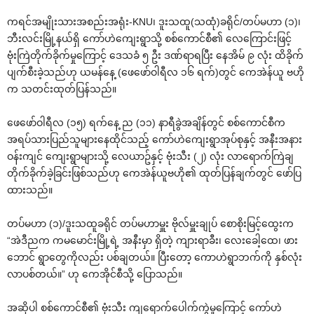
ကရင်အမျိုးသားအစည်းအရုံး-KNU၊ ဒူးသထူ(သထုံ)ခရိုင်/တပ်မဟာ (၁)၊
ဘီးလင်းမြို့နယ်ရှိ ကော်ဟဲကျေးရွာသို့ စစ်ကောင်စီ၏ လေကြောင်းဖြင့်
ဗုံးကြဲတိုက်ခိုက်မှုကြောင့် ဒေသခံ ၅ ဦး ဒဏ်ရာရပြီး နေအိမ် ၉ လုံး ထိခိုက်
ပျက်စီးခဲ့သည်ဟု ယမန်နေ့ (ဖေဖော်ဝါရီလ ၁၆ ရက်)တွင် ကေအဲန်ယူ ဗဟို
က သတင်းထုတ်ပြန်သည်။
ဖေဖော်ဝါရီလ (၁၅) ရက်နေ့ ည (၁၁) နာရီခွဲအချိန်တွင် စစ်ကောင်စီက
အရပ်သားပြည်သူများနေထိုင်သည့် ကော်ဟဲ‌ကျေးရွာအုပ်စုနှင့် အနီးအနား
ဝန်းကျင် ကျေးရွာများသို့ လေယာဥ်နှင့် ဗုံးသီး (၂) လုံး လာရောက်ကြဲချ
တိုက်ခိုက်ခဲ့ခြင်းဖြစ်သည်ဟု ကေအဲန်ယူဗဟို၏ ထုတ်ပြန်ချက်တွင် ဖော်ပြ
ထားသည်။
တပ်မဟာ (၁)/ဒူးသထူခရိုင် တပ်မဟာမှူး ဗိုလ်မှူးချုပ် စောစိုးမြင့်ထွေးက
“အဲဒီညက ကမမောင်းမြို့ရဲ့ အနီးမှာ ရှိတဲ့ ကျားရာခီး၊ လေးခေါ့ထေ၊ ဖား
ဘောင် ရွာတွေကိုလည်း ပစ်ချတယ်။ ပြီးတော့ ကောဟဲရွာဘက်ကို နှစ်လုံး
လာပစ်တယ်။” ဟု ကေအိုင်စီသို့ ပြောသည်။
အဆိုပါ စစ်ကောင်စီ၏ ဗုံးသီး ကျရောက်ပေါက်ကွဲမှုကြောင့် ကော်ဟဲ