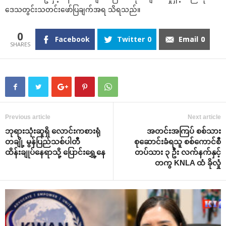
ဒေသတွင်းသတင်းဖော်ပြချက်အရ သိရသည်။
0
Facebook
Twitter
0
Email
0
Previous article
Next article
ဘုရားသုံးဆူရှိ လောင်းကစားရုံ
အတင်းအကြပ် စစ်သား
တချို့ မွန်ပြည်သစ်ပါတီ
စုဆောင်းခံရသူ စစ်ကောင်စီ
ထိန်းချုပ်နေရာသို့ ပြောင်းရွှေ့နေ
တပ်သား ၃ ဦး လက်နက်နှင့်
တကွ KNLA ထံ ခိုလှုံ