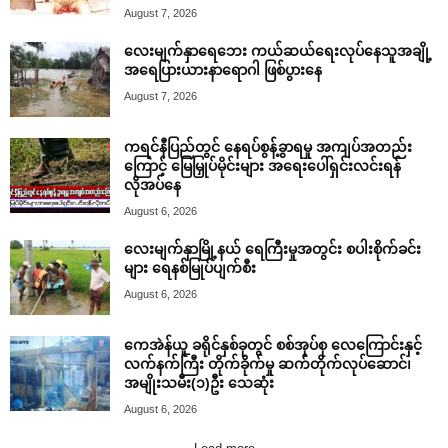
August 7, 2026
လေးမျက်နှာရေဘေး ကယ်ဆယ်ရေးလုပ်နေသူအချို့
အရေပြားယားနာရောဂါ ဖြစ်ပွားနေ
August 7, 2026
ကရင်နီပြည်တွင် နေရပ်စွန့်ခွာရမှု အကျပ်အတည်း
ကြောင့် မြေမြှုပ်မိုင်းများ အရေးပေါ်ရှင်းလင်းရန်
လိုအပ်နေ
August 6, 2026
လေးမျက်နှာမြို့နယ် ရေကြီးမှုအတွင်း စပါးစိုက်ခင်း
များ ရေနစ်မြုပ်ပျက်စီး
August 6, 2026
ကေအဲန်ယူ ခရိုင်နှစ်ခုတွင် စစ်အုပ်စု လေကြောင်းနှင့်
လက်နက်ကြီး တိုက်ခိုက်မှု ဆက်တိုက်လုပ်ဆောင်၊
အမျိုးသမီး(၁)ဦး သေဆုံး
August 6, 2026