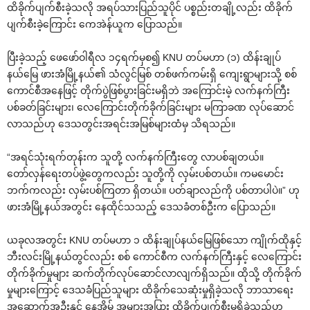
ထိခိုက်ပျက်စီးခဲ့သလို အရပ်သားပြည်သူပိုင် ပစ္စည်းတချို့လည်း ထိခိုက်
ပျက်စီးခဲ့ကြောင်း ကေအဲန်ယူက ပြောသည်။
ပြီးခဲ့သည့် ဖေဖော်ဝါရီလ ၁၄ရက်မှစ၍ KNU တပ်မဟာ (၁) ထိန်းချုပ်
နယ်မြေ ဖားအံမြို့နယ်၏ သံလွင်မြစ် တစ်ဖက်ကမ်းရှိ ကျေးရွာများသို့ စစ်
ကောင်စီအနေဖြင့် တိုက်ပွဲဖြစ်ပွားခြင်းမရှိဘဲ အကြောင်းမဲ့ လက်နက်ကြီး
ပစ်ခတ်ခြင်းများ၊ လေကြောင်းတိုက်ခိုက်ခြင်းများ မကြာခဏ လုပ်ဆောင်
လာသည်ဟု ဒေသတွင်းအရင်းအမြစ်များထံမှ သိရသည်။
“အရင်သုံးရက်တုန်းက သူတို့ လက်နက်ကြီးတွေ လာပစ်ချတယ်။
တော်လှန်ရေးတပ်ဖွဲ့တွေကလည်း သူတို့ကို လှမ်းပစ်တယ်။ ကမမောင်း
ဘက်ကလည်း လှမ်းပစ်ကြတာ ရှိတယ်။ ပတ်ချာလည်ကို ပစ်တာပါပဲ။” ဟု
ဖားအံမြို့နယ်အတွင်း နေထိုင်သသည့် ဒေသခံတစ်ဦးက ပြောသည်။
ယခုလအတွင်း KNU တပ်မဟာ ၁ ထိန်းချုပ်နယ်မြေဖြစ်သော ကျိုက်ထိုနှင့်
ဘီးလင်းမြို့နယ်တွင်လည်း စစ် ကောင်စီက လက်နက်ကြီးနှင့် လေကြောင်း
တိုက်ခိုက်မှုများ ဆက်တိုက်လုပ်ဆောင်လာလျက်ရှိသည်။ ထိုသို့ တိုက်ခိုက်
မှုများကြောင့် ဒေသခံပြည်သူများ ထိခိုက်သေဆုံးမှုရှိခဲ့သလို ဘာသာရေး
အဆောက်အဦးနှင့် နေအိမ် အများအပြား ထိခိုက်ပျက်စီးမှုရှိခဲ့သည်ဟု