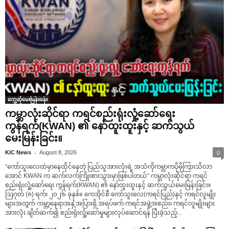
တွေ့ဆုံမေးမြန်းခန်း
ကမ္ဘာလုံးဆိုင်ရာ ကရင်စည်းရုံးလှုံ့ဆော်ရေး
ကွန်ရက်(KWAN) ၏ နော်ထူးထူးနှင့် ဆက်သွယ်
မေးမြန်းခြင်း။
-
KIC News
August 8, 2026
0
“ကော်သူးလေထဲမှာနေထိုင်နေတဲ့ ပြည်သူအားလုံးရဲ့ အသံကိုကမ္ဘာကပိုမိုကြားသိလာ
အောင် KWAN က ဆက်လက်ကြိုးစားသွားမှာဖြစ်ပါတယ်” ကမ္ဘာလုံးဆိုင်ရာ ကရင်
စည်းရုံးလှုံ့ဆော်ရေး ကွန်ရက်(KWAN) ၏ နော်ထူးထူးနှင့် ဆက်သွယ်မေးမြန်းခြင်း။
ဩဂုတ် (၈) ရက်၊ ၂၀၂၆ ခုနှစ်။ ကေအိုင်စီ ကော်သူးလေ(ကရင်ပြည်)နှင့် ကရင်လူမျိုး
များအတွက် ကမ္ဘာ့နေရာအနှံ့အပြားရှိ အရပ်ဖက် ကရင်အဖွဲ့အစည်း၊ ကရင်လူမျိုးများ
အားလုံး ချိတ်ဆက်၍ စည်းရုံးလှုံ့ဆော်မှုများလုပ်ဆောင်ရန် ပြီးခဲ့သည့်...