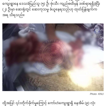
ကျေးရွာနေ ဒေသခံပြည်သူ (၅) ဦး ဗုံးသီး ကျည်စထိမှန် ဒဏ်ရာရရှိခဲ့ပြီး
(၂) ဦးမှာ ဆေးရုံတွင် ဆေးကုသမှု ခံယူနေရသည်ဟု ထုတ်ပြန်ချက်က
အရ သိရသည်။
Photo- KNU
ထို့အပြင် ၎င်းတိုက်ခိုက်မှုကြောင့် ကော်ဟဲကျေးရွာရှိ နေအိမ် (၉) လုံး