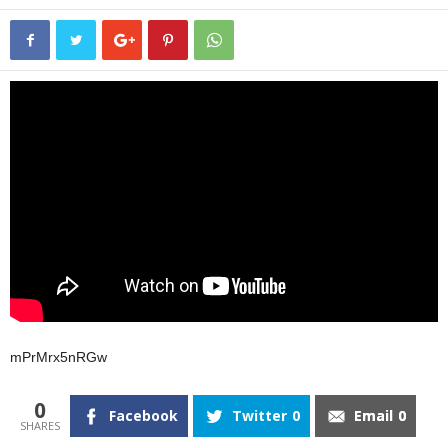
mPrMrx5nRGw
0
Facebook
Twitter
0
Email
0