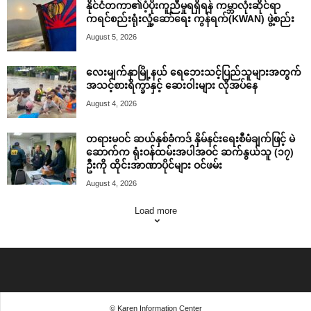
နိုင်ငံတကာ၏ပံ့ပိုးကူညီမှုရရှိရန် ကမ္ဘာလုံးဆိုင်ရာ
ကရင်စည်းရုံးလှုံ့ဆော်ရေး ကွန်ရက်(KWAN) ဖွဲ့စည်း
August 5, 2026
လေးမျက်နှာမြို့နယ် ရေဘေးသင့်ပြည်သူများအတွက်
အသင့်စားရိက္ခာနှင့် ဆေးဝါးများ လိုအပ်နေ
August 4, 2026
တရားမဝင် ဆယ်နှစ်ခံကဒ် နှိမ်နင်းရေးစီမံချက်ဖြင့် မဲ
ဆောက်က ရုံးဝန်ထမ်းအပါအဝင် ဆက်နွယ်သူ (၁၇)
ဦးကို ထိုင်းအာဏာပိုင်များ ဝင်ဖမ်း
August 4, 2026
Load more
© Karen Information Center