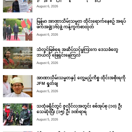
August 6, 2026
မြန်မာ အာဏာသိမ်းသမ္မတ ထိုင်းရောက်နေစဥ် အရပ်
ဖက်အဖွဲ့(၁၆)ဖွဲ့ ကန့်ကွက်စာထုတ်
August 6, 2026
သံလွင်မြစ်ရေ အဆိပ်သင့်မှုကြားက ဒေသခံတွေ
ဘယ်လို ဖြေရှင်းနေကြလဲ
August 6, 2026
အာဏာသိမ်းသမ္မတနှင့် တွေ့မည့်ကိစ္စ ထိုင်းအစိုးရကို
JFM ရှုတ်ချ
August 5, 2026
သထုံခရိုင်တွင် ဇူလိုင်လအတွင်း စစ်အုပ်စု (၁၀) ဦး
သေဆုံးပြီး (၁၅) ဦး ဒဏ်ရာရ
August 5, 2026