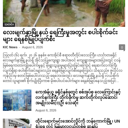
သတင်း
လေးမျက်နှာမြို့နယ် ရေကြီးမှုအတွင်း စပါးစိုက်ခင်း
များ ရေနစ်မြုပ်ပျက်စီး
-
KIC News
August 6, 2026
0
ဩဂုတ် (၆) ရက်၊ ၂၀၂၆ ခုနှစ်။ ကေအိုင်စီ ဧရာဝတီတိုင်းဒေသကြီး၊ ဟင်္သာတခရိုင်
လေးမျက်နှာမြို့နယ်ရှိ အိုင်သပြုကျေးရွာ အပါအဝင် ကျေးရွာအများအပြားတွင် ငဝန်
မြစ်ရေကာတာကျိုးပေါက်မှုနှင့် မိုးရွာသွန်းမှုများပြားခြင်းကြောင့် ရေဆက်လက်ကြီး
လျက်ရှိရာ စပါးစိုက်ခင်းများလည်း ရေနစ်မြုပ်ပျက်စီးနေကြောင်း သိရသည်။ ဇူလိုင်လ
ကုန်ပိုင်းမှ စတင်ဖြစ်ပေါ်လာသည့် ရေဘေးအတွင်း လေးမျက်နှာမြို့နယ်ရှိ လယ်စိုက်
တောင်သူများ၏ စိုက်ပျိုးပြီးကာစ မိုးစပါးပင်ပေါက်များ ရေနစ်မြုပ်နေသည့်အပြင်...
ကေအဲန်ယူ ခရိုင်နှစ်ခုတွင် စစ်အုပ်စု လေကြောင်းနှင့်
လက်နက်ကြီး တိုက်ခိုက်မှု ဆက်တိုက်လုပ်ဆောင်၊
အမျိုးသမီး(၁)ဦး သေဆုံး
August 6, 2026
ထိုင်းရောက်မင်းအောင်လှိုင်ကို ဘန်ကောက်မြို့၊ UN
ရုံးရှေ့တွင် မြန်မာလူငယ်တစ်စု ဆန္ဒပြ