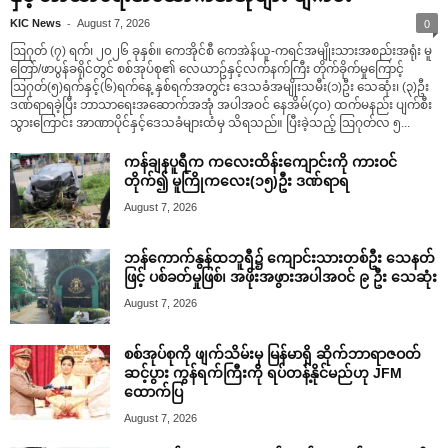
-
KIC News
August 7, 2026
0
ဩဂုတ် (၇) ရက်၊ ၂၀၂၆ ခုနှစ်။ ကေအိုင်စီ ကေအဲန်ယူ-ကရင်အမျိုးသားအစည်းအရုံး မူ
တြော်/ဖာပွန်ခရိုင်တွင် စစ်အုပ်စု၏ လေယာဥ်နှင့်လက်နက်ကြီး တိုက်ခိုက်မှုကြောင့်
ဩဂုတ်(၅)ရက်နှင့်(၆)ရက်နေ့ နှစ်ရက်အတွင်း ဒေသခံအမျိုးသမီး(၁)ဦး သေဆုံး၊ (၃)ဦး
ဒဏ်ရာရခဲ့ပြီး ဘာသာရေးအဆောက်အအုံ အပါအဝင် နေအိမ်(၄၀) ထက်မနည်း ပျက်စီး
သွားကြောင်း အာဏာပိုင်နှင့်ဒေသခံများထံမှ သိရသည်။ ပြီးခဲ့သည့် ဩဂုတ်လ ၅...
ကန်ချနပူရီက ကလေးထိန်းကျောင်းကို ကားဝင်
တိုက်၍ မူကြိုကလေး(၁၅)ဦး ဒဏ်ရာရ
August 7, 2026
ဘန်ကောက်နွန်ထဘူရီ၌ ကျောင်းသားတစ်ဦး သေနတ်
ဖြင့် ပစ်ခတ်မှုဖြစ်၊ အဖိုးအဖွားအပါအဝင် ၉ ဦး သေဆုံး
August 7, 2026
စစ်အုပ်စုကို ဖျက်သိမ်းမှ မြန်မာရှိ ဆိုက်ဘာရာဇဝတ်
ဆင့်ပွား ကွန်ရက်ကြီးကို ရပ်တန့်နိုင်မည်ဟု JFM
ထောက်ပြ
August 7, 2026