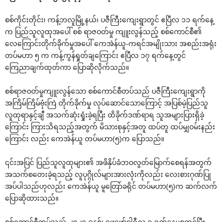
စစ်ကိုင်းတိုင်း၊ ကန့်ဘလူမြို့နယ်၊ ပဇီကြီးကျေးရွာတွင် ဧပြီလ ၁၁ ရက်နေ့
က ပြည်သူလူထုအပေါ် စစ် ရာဇဝတ်မှု ကျူးလွန်သည့် စစ်ကောင်စီ၏
လေကြောင်းတိုက်ခိုက်မှုအပေါ် ကေအဲန်ယူ-ကရင်အမျိုးသား အစည်းအရုံး
တပ်မဟာ ၅ က ကန့်ကွန်ရှုတ်ချကြောင်း ဧပြီလ ၁၇ ရက်နေ့တွင်
ကြေညာချက်ထုတ်ကာ ပြောဆိုလိုက်သည်။
စစ်ရာဇဝတ်မှုကျူးလွန်သော စစ်ကောင်စီတပ်သည် ပဇီကြီးကျေးရွာကို
အကြိမ်ကြိမ်ဗုံးကြဲ တိုက်ခိုက်မှု လုပ်ဆောင်သောကြောင့် အပြစ်မဲ့ပြည်သူ
လူထုရာနှင့်ချီ အသက်ဆုံးရှုံးခဲ့ရပြီး ထိခိုက်ဒဏ်ရာရ သူအများပြားရှိခဲ့
ကြောင်း ကြားသိရသည့်အတွက် မိသားစုနှင့်အတူ ထပ်တူ ထပ်မျှဝမ်းနည်း
ကြောင်း လည်း ကေအဲန်ယူ တပ်မဟာ(၅)က ပြောသည်။
၎င်းအပြင် ပြည်သူလူထုများ၏ အဖိနှိပ်ခံဘဝလွတ်မြောက်စေရန်အတွက်
အသက်စတေးခဲ့ရသည့် လူပုဂ္ဂိုလ်များအားလုံးကိုလည်း လေးစားဂုဏ်ပြု
အပ်ပါသည်ဟုလည်း ကေအဲန်ယူ မူတြော်ခရိုင် တပ်မဟာ(၅)က ဆက်လက်
ပြောဆိုထားသည်။