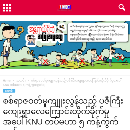
Home
သတင်း
စစ်ရာဇဝတ်မှုကျူးလွန်သည့် ပဇီကြီးကျေးရွာလေကြောင်းတိုက်ခိုက်မှုအပေါ်
KNU တပ်မဟာ ၅ ကန့်ကွက်ရှုတ်ချ
သတင်း
စစ်ရာဇဝတ်မှုကျူးလွန်သည့် ပဇီကြီး
ကျေးရွာလေကြောင်းတိုက်ခိုက်မှု
အပေါ် KNU တပ်မဟာ ၅ ကန့်ကွက်