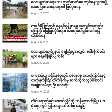
လေးမျက်နှာရေဘေး ကယ်ဆယ်ရေးလုပ်နေသူအချို့
အရေပြားယားနာရောဂါ ဖြစ်ပွားနေ
August 7, 2026
ကရင်နီပြည်တွင် နေရပ်စွန့်ခွာရမှု အကျပ်အတည်း
ကြောင့် မြေမြှုပ်မိုင်းများ အရေးပေါ်ရှင်းလင်းရန်
လိုအပ်နေ
August 6, 2026
လေးမျက်နှာမြို့နယ် ရေကြီးမှုအတွင်း စပါးစိုက်ခင်း
များ ရေနစ်မြုပ်ပျက်စီး
August 6, 2026
ကေအဲန်ယူ ခရိုင်နှစ်ခုတွင် စစ်အုပ်စု လေကြောင်းနှင့်
လက်နက်ကြီး တိုက်ခိုက်မှု ဆက်တိုက်လုပ်ဆောင်၊
အမျိုးသမီး(၁)ဦး သေဆုံး
August 6, 2026
ထိုင်းရောက်မင်းအောင်လှိုင်ကို ဘန်ကောက်မြို့၊ UN
ရုံးရှေ့တွင် မြန်မာလူငယ်တစ်စု ဆန္ဒပြ