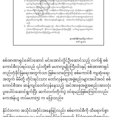
စစ်အာဏာရှင်ခေါင်းဆောင် မင်းအောင်လှိုင်ဦးဆောင်သည့် လက်ရှိ စစ်
ကောင်စီလုပ်ရပ်သည် ၎င်းတို့၏ မဟာလူမျိုးကြီးဝါဒနှင့် စစ်အာဏာရှင်
တည်တံ့ခိုင်မြဲရေးအတွက်သာ ဖြစ်သောကြောင့် စစ်ကောင်စီ ကျဆုံးရေး
အတွက် မိမိတို့ တိုင်းရင်းသား တော်လှန်ရေးအဖွဲ့စည်းများအပါအဝင် စစ်
ကောင်စီအား ဆန့်ကျင်တော်လှန်နေသည့် အင်အားစုအဖွဲ့အစည်းအားလုံး
ပူးပေါင်းဆောင်ရွက်ပြီး ဆက်လက်တိုက်ပွဲ ဝင်ရမည်ဖြစ်ကြောင်းလည်း
ကေအဲန်ယူ တပ်မဟာ(၅) က ပြောသည်။
နိုင်ငံတကာ အသိုင်းအဝိုင်းအနေဖြင့်လည်း စစ်ကောင်စီကို ထိရောက်စွာ
အပြစ်ပေးအရေးယူမှု လုပ်ဆောင်နိုင်ရန်အတွက် နိုင်ငံတကာဘုံစုစည်းမှု