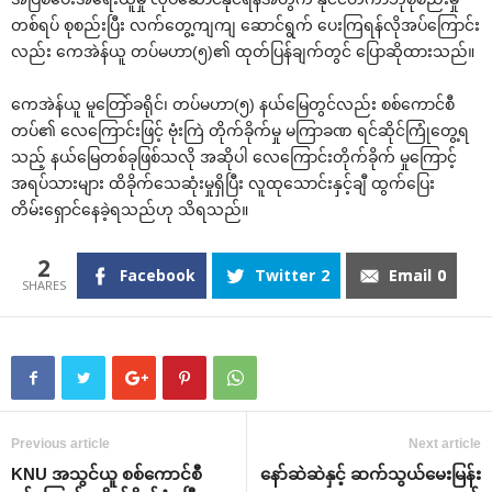
တစ်ရပ် စုစည်းပြီး လက်တွေ့ကျကျ ဆောင်ရွက် ပေးကြရန်လိုအပ်ကြောင်း
လည်း ကေအဲန်ယူ တပ်မဟာ(၅)၏ ထုတ်ပြန်ချက်တွင် ပြောဆိုထားသည်။
ကေအဲန်ယူ မူတြော်ခရိုင်၊ တပ်မဟာ(၅) နယ်မြေတွင်လည်း စစ်ကောင်စီ
တပ်၏ လေကြောင်းဖြင့် ဗုံးကြဲ တိုက်ခိုက်မှု မကြာခဏ ရင်ဆိုင်ကြုံတွေ့ရ
သည့် နယ်မြေတစ်ခုဖြစ်သလို အဆိုပါ လေကြောင်းတိုက်ခိုက် မှုကြောင့်
အရပ်သားများ ထိခိုက်သေဆုံးမှုရှိပြီး လူထုသောင်းနှင့်ချီ ထွက်ပြေး
တိမ်းရှောင်နေခဲ့ရသည်ဟု သိရသည်။
2
Facebook
Twitter
2
Email
0
Previous article
Next article
KNU အသွင်ယူ စစ်ကောင်စီ
နော်ဆဲဆဲနှင့် ဆက်သွယ်မေးမြန်း