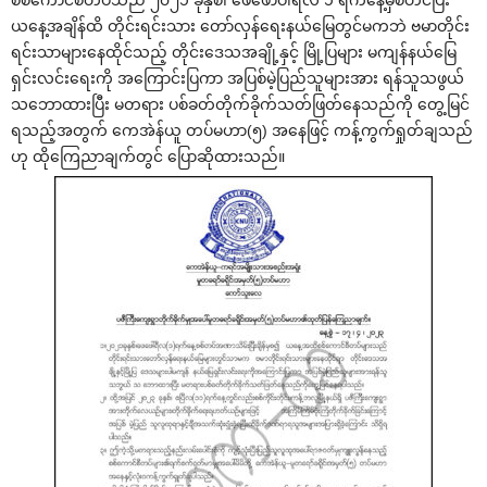
စစ်ကောင်စီတပ်သည် ၂၀၂၁ ခုနှစ်၊ ဖေဖော်ဝါရီလ ၁ ရက်နေ့မှစတင်ပြီး
ယနေ့အချိန်ထိ တိုင်းရင်းသား တော်လှန်ရေးနယ်မြေတွင်မကဘဲ ဗမာတိုင်း
ရင်းသာများနေထိုင်သည့် တိုင်းဒေသအချို့နှင့် မြို့ပြများ မကျန်နယ်မြေ
ရှင်းလင်းရေးကို အကြောင်းပြကာ အပြစ်မဲ့ပြည်သူများအား ရန်သူသဖွယ်
သဘောထားပြီး မတရား ပစ်ခတ်တိုက်ခိုက်သတ်ဖြတ်နေသည်ကို တွေ့မြင်
ရသည့်အတွက် ကေအဲန်ယူ တပ်မဟာ(၅) အနေဖြင့် ကန့်ကွက်ရှုတ်ချသည်
ဟု ထိုကြေညာချက်တွင် ပြောဆိုထားသည်။