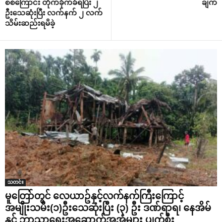
စစ်ကြောင်း တိုက်ခိုက်ခံရပြီး ၂
ချက်
ဦးသေဆုံးပြီး လက်နက် ၂ လက်
သိမ်းဆည်းရမိခဲ့
သတင်း
မူတြော်တွင် လေယာဥ်နှင့်လက်နက်ကြီးကြောင့်
အမျိုးသမီး(၁)ဦးသေဆုံးပြီး (၃) ဦး ဒဏ်ရာရ၊ နေအိမ်
နှင့် ဘာသာရေးအဆောက်အအုံများ ပျက်စီး