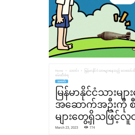
Home
သတင်း
မြန်မာနိုင်ငံသားများနေသည့် လေးထပ်အိမ
ဖမ်းဆီးခံရ
သတင်း
မြန်မာနိုင်ငံသားမ
အဆောက်အဦးကို စီးနင
များတွေ့ရှိသဖြင့်လူ
March 23, 2023
774