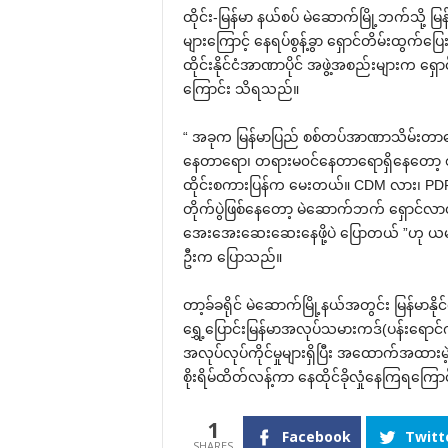
ထိုင်း-မြန်မာ နယ်စပ် မဲဆောက်မြို့ဘက်သို့ မြန
များကြောင့် နေရပ်စွန့်ခွာ ရှောင်တိမ်းထွက်ပြေ
ထိုင်းနိုင်ငံအာဏာပိုင် အဖွဲ့အစည်းများက ရှ
ကြောင်း သိရသည်။
“ အခုက မြန်မာပြည် စစ်တပ်အာဏာသိမ်းတာ
နေတာရော၊ တရားမ၀င်နေတာရောရှိနေတော့ စစ
ထိုင်းစကားပြန်က မေးတယ်။ CDM လား၊ PDF
တိုက်ပွဲဖြစ်နေတော့ မဲဆောက်ဘက် ရှောင်လာ
အေးအေးဆေးဆေးနေဖို့ပဲ ပြောတယ် ”ဟု ယမန်န
ဦးက ပြောသည်။
တာ့ခ်ခရိုင် မဲဆောက်မြို့နယ်အတွင်း မြန်မာနိ
ရွှေ့ပြောင်းမြန်မာအလုပ်သမားကဒ်(ပန်းရောင်က
အလုပ်လုပ်ကိုင်မှုများရှိပြီး အထောက်အထားမ
စိုးရိမ်ထိတ်လန့်ကာ နေထိုင်ခိုလှုံနေကြရကြော
1
Facebook
Twitt