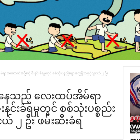
်ရာအဆောက်အဦးကို စီးနင်းခံရမှုတွင် စစ်သုံးပစ္စည်းများတွေ့ရှိသဖြင့်လူငယ် ၂ ဦး
ျားနေသည့် လေးထပ်အိမ်ရာ
်းခံရမှုတွင် စစ်သုံးပစ္စည်း
ငယ် ၂ ဦး ဖမ်းဆီးခံရ
တွေ့ဆု