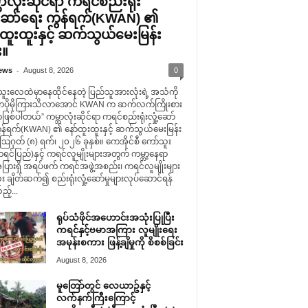
ာလုံးဆိုင်ရာ ကရင်စည်းရုံး
ံ့ဆော်ရေး ကွန်ရက်(KWAN) ၏
်ထူးထူးနှင့် ဆက်သွယ်မေးမြန်း
း။
-
ews
August 8, 2026
0
သူးလေထဲမှာနေထိုင်နေတဲ့ ပြည်သူအားလုံးရဲ့ အသံကို
ကပိုမိုကြားသိလာအောင် KWAN က ဆက်လက်ကြိုးစား
ာဖြစ်ပါတယ်” ကမ္ဘာလုံးဆိုင်ရာ ကရင်စည်းရုံးလှုံ့ဆော်
ွန်ရက်(KWAN) ၏ နော်ထူးထူးနှင့် ဆက်သွယ်မေးမြန်း
 ဩဂုတ် (၈) ရက်၊ ၂၀၂၆ ခုနှစ်။ ကေအိုင်စီ ကော်သူး
င်ပြည်)နှင့် ကရင်လူမျိုးများအတွက် ကမ္ဘာ့နေရာ
ပြားရှိ အရပ်ဖက် ကရင်အဖွဲ့အစည်း၊ ကရင်လူမျိုးများ
း ချိတ်ဆက်၍ စည်းရုံးလှုံ့ဆော်မှုများလုပ်ဆောင်ရန်
သည့်...
ရုပ်သံဖိုင်အဟောင်းအသုံးပြုပြီး
ကရင်နှင့်ဗမာအကြား လူမျိုးရေး
အမုန်းစကား ဖြန့်ချိမှုကို စိစစ်ခြင်း
August 8, 2026
မူတြော်တွင် လေယာဥ်နှင့်
လက်နက်ကြီးကြောင့်