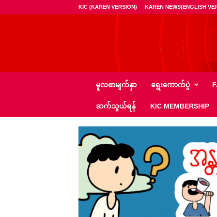
KIC (KAREN VERSION)
KAREN NEWS(ENGLISH VER
ကေ
မူလစာမျက်နှာ
ရွေး‌ကောက်ပွဲ
F
အို
င်
ဆက်သွယ်ရန်
KIC MEMBERSHIP
စီ
–
K
I
C
N
e
w
s