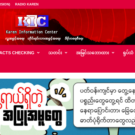
SION)
RADIO KAREN
ACTS CHECKING
သတင်း
အမြင်သ‌ဘောထား
ရုပ်သံ