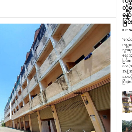
ကမ္ဘ
လှု
နော
ခြင်
KIC N
“ကော်
ကမ္ဘာ
သွားမှ
ရေး က
ခြင်း။
လေ(ကရ
အနှံ့အ
အားလုံ
ပြီးခဲ့