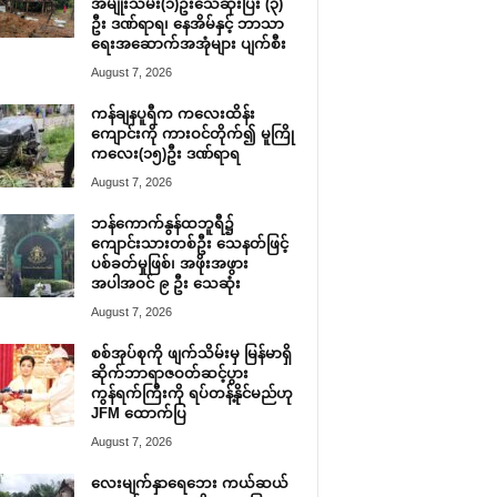
အမျိုးသမီး(၁)ဦးသေဆုံးပြီး (၃)
ဦး ဒဏ်ရာရ၊ နေအိမ်နှင့် ဘာသာ
ရေးအဆောက်အအုံများ ပျက်စီး
August 7, 2026
ကန်ချနပူရီက ကလေးထိန်း
ကျောင်းကို ကားဝင်တိုက်၍ မူကြို
ကလေး(၁၅)ဦး ဒဏ်ရာရ
August 7, 2026
ဘန်ကောက်နွန်ထဘူရီ၌
ကျောင်းသားတစ်ဦး သေနတ်ဖြင့်
ပစ်ခတ်မှုဖြစ်၊ အဖိုးအဖွား
အပါအဝင် ၉ ဦး သေဆုံး
August 7, 2026
စစ်အုပ်စုကို ဖျက်သိမ်းမှ မြန်မာရှိ
ဆိုက်ဘာရာဇဝတ်ဆင့်ပွား
ကွန်ရက်ကြီးကို ရပ်တန့်နိုင်မည်ဟု
JFM ထောက်ပြ
August 7, 2026
လေးမျက်နှာရေဘေး ကယ်ဆယ်