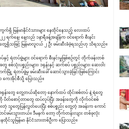
ပရပ်ကွက်ရှိ မြန်မာနိုင်ငံသားများ နေထိုင်နေသည့် လေးထပ်
၂၂ ရက်နေ့၊ နေ့လည် ၁နာရီခန့်အချိန်က ဝင်ရောက် စီးနင်း
ာဖွေတွေ့ရှိသဖြင့် မြန်မာလူငယ် ၂ ဦး ဖမ်းဆီးခံခဲ့ရသည်ဟု သိရသည်။
နှင့် ရဲတပ်ဖွဲ့များ ဝင်ရောက် စီးနင်းမှုဖြစ်စဉ်တွင် တိုက်ခန်းတစ်
အတူ စစ်သုံးပစ္စည်းများ၊ ဒရုန်းနှင့် ဆက်စပ် ပစ္စည်းများ၊ ဆေးဝါး
ာက်မြို့ ရဲတပ်ဖွဲ့မှ ဖမ်းဆီးခေါ် ဆောင်သွားခဲ့ခြင်းဖြစ်ကြောင်း
 ကေအိုင်စီသို့ ပြောသည်။
ဒရုန်းတွေ တွေ့တယ်ဆိုတော့ နောက်ထပ် ထိုင်းစစ်တပ် နဲ့ ရဲတွေ
ပိတ်စောင့်တာတွေ ထပ်လုပ်ပြီး အခန်းတွေကို လိုက်၀င်စစ်
းတဲ့ သူတွေပြန်လွှတ်ပေးပြီး စစ်ပစ္စည်း တွေ့တဲ့ အခန်းက ကောင်
ေါ်တင်ဖမ်းသွားတယ်။ ဒီမနက် တော့ တိုက်တန်းလျား တစ်ခုလုံး
ထိုင်သူမြန်မာ နိုင်ငံသားတစ်ဦးက ပြောသည်။