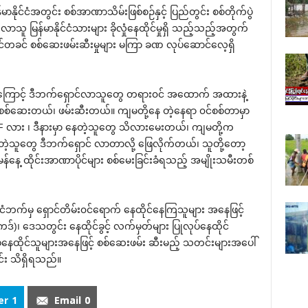
်မာနိုင်ငံအတွင်း စစ်အာဏာသိမ်းဖြစ်စဉ်နှင့် ပြည်တွင်း စစ်တိုက်ပွဲ
းလာသူ မြန်မာနိုင်ငံသားများ ခိုလှုံနေထိုင်မှုရှိ သည့်သည့်အတွက်
ောင်တခင် စစ်ဆေးဖမ်းဆီးမှုများ မကြာ ခဏ လုပ်ဆောင်လေ့ရှိ
ကြောင့် ဒီဘက်ရှောင်လာသူတွေ တရား၀င် အထောက် အထားနဲ့
်ဆေးတယ်၊ ဖမ်းဆီးတယ်။ ကျမတို့နေ တဲ့နေရာ ၀င်စစ်တာမှာ
 လား ၊ ဒီနားမှာ နေတဲ့သူတွေ သိလားမေးတယ်၊ ကျမတို့က
တဲ့သူတွေ ဒီဘက်ရှောင် လာတာလို့ ဖြေလိုက်တယ်၊ သူတို့တော့
ေ့ ထိုင်းအာဏာပိုင်များ စစ်မေးခြင်းခံရသည့် အမျိုးသမီးတစ်
ုင်ငံဘက်မှ ရှောင်တိမ်း၀င်ရောက် နေထိုင်နေကြသူများ အနေဖြင့်
ဒ်)၊ ဒေသတွင်း နေထိုင်ခွင့် လက်မှတ်များ ပြုလုပ်နေထိုင်
ဲ့နေထိုင်သူများအနေဖြင့် စစ်ဆေးဖမ်း ဆီးမည့် သတင်းများအပေါ်
င်း သိရှိရသည်။
er
1
Email
0