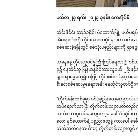
မတ်လ ၂၃ ရက်၊ ၂၀၂၃ ခုနှစ်။ ကေအိုင်စီ
ထိုင်းနိုင်ငံ၊ တာ့ခ်ခရိုင်၊ မဲဆောက်မြို့ မယ်
အိမ်ရာ၀င်းကို ထိုင်းအာဏာပိုင်များက မတ်လ 
စစ်ဆေးခဲ့ချိန်တွင် စစ်သုံးပစ္စည်းများကို ရှ
ယမန်နေ့ ထိုင်းလူဝင်မှုကြီးကြပ်ရေးအဖွဲ့၊ စစ်တပ်
ခု၌ နေထိုင်သူ မြန်မာနိုင်ငံသားလူငယ် ၂ဦးနှင့်
များ ရှာဖွေတွေ့ရှိသဖြင့် ထိုင်းစစ်တပ်နှင့် မဲဆေ
စီးနင်းစစ်ဆေးမှုနေရာအနီး နေထိုင်သူတစ်ဦးက
“တိုက်ခန်းတစ်ခုမှာ စစ်ပစ္စည်းတွေတွေ့တယ်။ 
ထပ်ရောက်လာပြီး တိုက်တန်းလျားပတ်လည်ကို 
တယ်။ ဘာမှထပ်မတွေ့တော့မှ ခေါ်ထိုင်ခိုင်းထာ
လေး နှစ်ယောက်နဲ့ ပစ္စည်းတွေနဲ့ ကားပေါ် ခ
တိတ်ဆိတ်နေတယ်”ဟု တိုက်တန်းလျားတွင် နေ