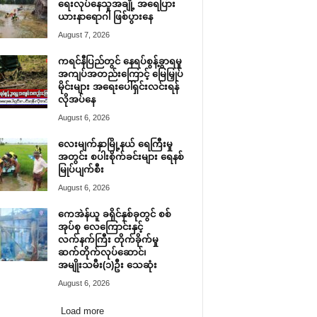
ရေးလုပ်နေသူအချို့ အရေပြား
ယားနာရောဂါ ဖြစ်ပွားနေ
August 7, 2026
ကရင်နီပြည်တွင် နေရပ်စွန့်ခွာရမှု
အကျပ်အတည်းကြောင့် မြေမြှုပ်
မိုင်းများ အရေးပေါ်ရှင်းလင်းရန်
လိုအပ်နေ
August 6, 2026
လေးမျက်နှာမြို့နယ် ရေကြီးမှု
အတွင်း စပါးစိုက်ခင်းများ ရေနစ်
မြုပ်ပျက်စီး
August 6, 2026
ကေအဲန်ယူ ခရိုင်နှစ်ခုတွင် စစ်
အုပ်စု လေကြောင်းနှင့်
လက်နက်ကြီး တိုက်ခိုက်မှု
ဆက်တိုက်လုပ်ဆောင်၊
အမျိုးသမီး(၁)ဦး သေဆုံး
August 6, 2026
Load more