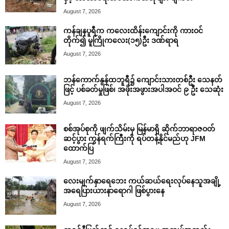
August 7, 2026
ကန်ချနပူရီက ကလေးထိန်းကျောင်းကို ကားဝင်
တိုက်၍ မူကြိုကလေး(၁၅)ဦး ဒဏ်ရာရ
August 7, 2026
ဘန်ကောက်နွန်ထဘူရီ၌ ကျောင်းသားတစ်ဦး သေနတ်
ဖြင့် ပစ်ခတ်မှုဖြစ်၊ အဖိုးအဖွားအပါအဝင် ၉ ဦး သေဆုံး
August 7, 2026
စစ်အုပ်စုကို ဖျက်သိမ်းမှ မြန်မာရှိ ဆိုက်ဘာရာဇဝတ်
ဆင့်ပွား ကွန်ရက်ကြီးကို ရပ်တန့်နိုင်မည်ဟု JFM
ထောက်ပြ
August 7, 2026
လေးမျက်နှာရေဘေး ကယ်ဆယ်ရေးလုပ်နေသူအချို့
အရေပြားယားနာရောဂါ ဖြစ်ပွားနေ
August 7, 2026