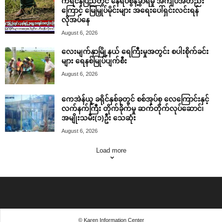
ကရင်နီပြည်တွင် နေရပ်စွန့်ခွာရမှု အကျပ်အတည်း
ကြောင့် မြေမြှုပ်မိုင်းများ အရေးပေါ်ရှင်းလင်းရန်
လိုအပ်နေ
August 6, 2026
လေးမျက်နှာမြို့နယ် ရေကြီးမှုအတွင်း စပါးစိုက်ခင်း
များ ရေနစ်မြုပ်ပျက်စီး
August 6, 2026
ကေအဲန်ယူ ခရိုင်နှစ်ခုတွင် စစ်အုပ်စု လေကြောင်းနှင့်
လက်နက်ကြီး တိုက်ခိုက်မှု ဆက်တိုက်လုပ်ဆောင်၊
အမျိုးသမီး(၁)ဦး သေဆုံး
August 6, 2026
Load more
© Karen Information Center