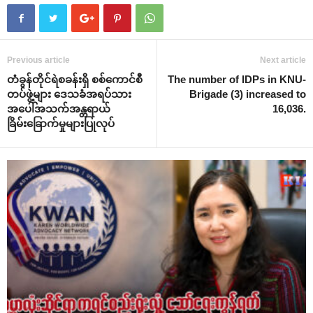
Previous article
Next article
တံခွန်တိုင်ရဲစခန်းရှိ စစ်ကောင်စီ
The number of IDPs in KNU-
တပ်ဖွဲ့များ ဒေသခံအရပ်သား
Brigade (3) increased to
အပေါ်အသက်အန္တရာယ်
16,036.
ခြိမ်းခြောက်မှုများပြုလုပ်