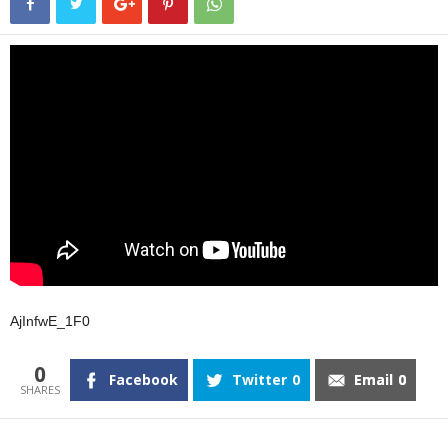
AjInfwE_1F0
0
Facebook
Twitter
0
Email
0