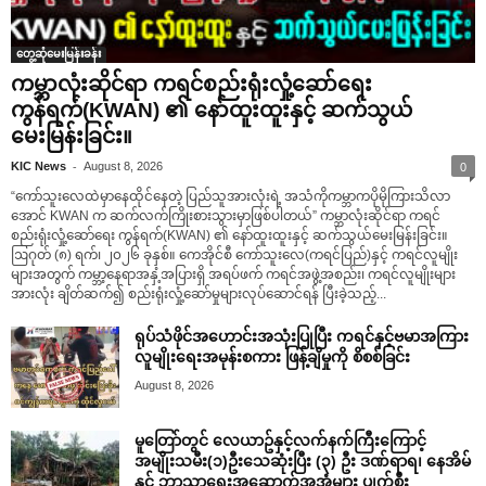
တွေ့ဆုံမေးမြန်းခန်း
ကမ္ဘာလုံးဆိုင်ရာ ကရင်စည်းရုံးလှုံ့ဆော်ရေး
ကွန်ရက်(KWAN) ၏ နော်ထူးထူးနှင့် ဆက်သွယ်
မေးမြန်းခြင်း။
-
KIC News
August 8, 2026
0
“ကော်သူးလေထဲမှာနေထိုင်နေတဲ့ ပြည်သူအားလုံးရဲ့ အသံကိုကမ္ဘာကပိုမိုကြားသိလာ
အောင် KWAN က ဆက်လက်ကြိုးစားသွားမှာဖြစ်ပါတယ်” ကမ္ဘာလုံးဆိုင်ရာ ကရင်
စည်းရုံးလှုံ့ဆော်ရေး ကွန်ရက်(KWAN) ၏ နော်ထူးထူးနှင့် ဆက်သွယ်မေးမြန်းခြင်း။
ဩဂုတ် (၈) ရက်၊ ၂၀၂၆ ခုနှစ်။ ကေအိုင်စီ ကော်သူးလေ(ကရင်ပြည်)နှင့် ကရင်လူမျိုး
များအတွက် ကမ္ဘာ့နေရာအနှံ့အပြားရှိ အရပ်ဖက် ကရင်အဖွဲ့အစည်း၊ ကရင်လူမျိုးများ
အားလုံး ချိတ်ဆက်၍ စည်းရုံးလှုံ့ဆော်မှုများလုပ်ဆောင်ရန် ပြီးခဲ့သည့်...
ရုပ်သံဖိုင်အဟောင်းအသုံးပြုပြီး ကရင်နှင့်ဗမာအကြား
လူမျိုးရေးအမုန်းစကား ဖြန့်ချိမှုကို စိစစ်ခြင်း
August 8, 2026
မူတြော်တွင် လေယာဥ်နှင့်လက်နက်ကြီးကြောင့်
အမျိုးသမီး(၁)ဦးသေဆုံးပြီး (၃) ဦး ဒဏ်ရာရ၊ နေအိမ်
နှင့် ဘာသာရေးအဆောက်အအုံများ ပျက်စီး