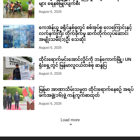
များ ရေနစ်မြုပ်ပျက်စီး
August 6, 2026
ကေအဲန်ယူ ခရိုင်နှစ်ခုတွင် စစ်အုပ်စု လေကြောင်းနှင့်
လက်နက်ကြီး တိုက်ခိုက်မှု ဆက်တိုက်လုပ်ဆောင်၊
အမျိုးသမီး(၁)ဦး သေဆုံး
August 6, 2026
ထိုင်းရောက်မင်းအောင်လှိုင်ကို ဘန်ကောက်မြို့၊ UN
ရုံးရှေ့တွင် မြန်မာလူငယ်တစ်စု ဆန္ဒပြ
August 6, 2026
မြန်မာ အာဏာသိမ်းသမ္မတ ထိုင်းရောက်နေစဥ် အရပ်
ဖက်အဖွဲ့(၁၆)ဖွဲ့ ကန့်ကွက်စာထုတ်
August 6, 2026
Load more