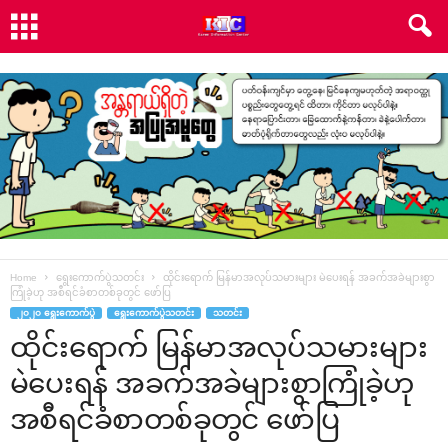
Home
ရွေးကောက်ပွဲသတင်း
ထိုင်း‌ရောက် မြန်မာအလုပ်သမားများ မဲ‌ပေးရန် အခက်အခဲများစွာ
ကြုံခဲ့ဟု အစီရင်ခံစာတစ်ခုတွင် ‌ဖော်ပြ
၂၀၂၀ ရွေးကောက်ပွဲ
ရွေးကောက်ပွဲသတင်း
သတင်း
ထိုင်း‌ရောက် မြန်မာအလုပ်သမားများ
မဲ‌ပေးရန် အခက်အခဲများစွာကြုံခဲ့ဟု
အစီရင်ခံစာတစ်ခုတွင် ‌ဖော်ပြ