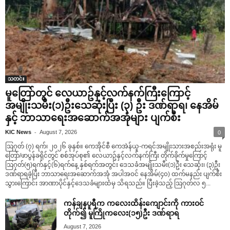
သတင်း
မူတြော်တွင် လေယာဥ်နှင့်လက်နက်ကြီးကြောင့်
အမျိုးသမီး(၁)ဦးသေဆုံးပြီး (၃) ဦး ဒဏ်ရာရ၊ နေအိမ်
နှင့် ဘာသာရေးအဆောက်အအုံများ ပျက်စီး
-
KIC News
August 7, 2026
0
ဩဂုတ် (၇) ရက်၊ ၂၀၂၆ ခုနှစ်။ ကေအိုင်စီ ကေအဲန်ယူ-ကရင်အမျိုးသားအစည်းအရုံး မူ
တြော်/ဖာပွန်ခရိုင်တွင် စစ်အုပ်စု၏ လေယာဥ်နှင့်လက်နက်ကြီး တိုက်ခိုက်မှုကြောင့်
ဩဂုတ်(၅)ရက်နှင့်(၆)ရက်နေ့ နှစ်ရက်အတွင်း ဒေသခံအမျိုးသမီး(၁)ဦး သေဆုံး၊ (၃)ဦး
ဒဏ်ရာရခဲ့ပြီး ဘာသာရေးအဆောက်အအုံ အပါအဝင် နေအိမ်(၄၀) ထက်မနည်း ပျက်စီး
သွားကြောင်း အာဏာပိုင်နှင့်ဒေသခံများထံမှ သိရသည်။ ပြီးခဲ့သည့် ဩဂုတ်လ ၅...
ကန်ချနပူရီက ကလေးထိန်းကျောင်းကို ကားဝင်
တိုက်၍ မူကြိုကလေး(၁၅)ဦး ဒဏ်ရာရ
August 7, 2026