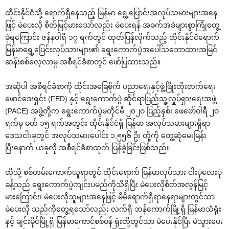
ထိုင်းနိုင်ငံသို့ ‌ရောက်ရှိ‌နေသည့် မြန်မာ ‌ရွှေ့‌ပြောင်းအလုပ်သမားများအ‌နေ
ဖြင့် မဲ‌ပေးလို စိတ်မြင့်မား‌သော်လည်း မဲ‌ပေးရန် အခက်အခဲများစွာကြုံ‌တွေ့
ခဲ့ရ‌ကြောင်း ဇန်နဝါရီ ၁၇ ရက်တွင် ထုတ်ပြန်လိုက်သည့် ထိုင်းနိုင်ငံ‌ရောက်
မြန်မာ‌ရွှေ့‌ပြေင်းလုပ်သားများ၏ ‌ရွေး‌ကောက်ပွဲအ‌ပေါ်သ‌ဘောထားအမြင်
ဆန်းစစ်‌လေ့လာမှု အစီရင်ခံစာတွင် ‌ဖော်ပြထားသည်။
အဆိုပါ အစီရင်ခံစာကို ထိုင်းအ‌ခြေစိုက် ပညာ‌ရေးနှင့်ဖွံ့ဖြိုးတိုးတက်‌ရေး
‌ဖောင်‌ဒေးရှင်း (FED) နှင့် ‌ရွေး‌ကောက်ပွဲ ဆိုင်ရာပြည်သူ့လှုပ်ရှား‌ရေးအဖွဲ့
(PACE) အဖွဲ့တို့က ‌ရွေး‌ကောက်ပွဲမတိုင်မီ ၂၀၂ဝ ပြည့်နှစ်၊ ‌ဖေ‌ဖော်ဝါရီ ၂ဝ
ရက်မှ မတ် ၁၅ ရက်အတွင်း ထိုင်းနိုင်ငံရှိ မြန်မာ အလုပ်သမားများရှိရာ
‌ဒေသငါးခုတွင် အလုပ်သမား‌ပေါင်း ၁,၅၅၆ ဦး တို့ကို ‌တွေ့ဆုံ‌မေးမြန်း
ပြီး‌နောက် ယခုလို အစီရင်ခံစာထုတ် ပြန်ခဲ့ခြင်းဖြစ်သည်။
ထိုသို့ စစ်တမ်း‌ကောက်ယူရာတွင် ထိုင်း‌ရောက် မြန်မာလုပ်သား ငါးပုံ‌လေးပုံ
ခန့်သည် ‌ရွေး‌ကောက်ပွဲကျင်းပမည်ကိုသိရှိပြီး မဲ‌ပေးလိုစိတ်အလွန်မြင့်
မား‌ကြောင်း၊ မဲ‌ပေးလိုသူများအ‌နေဖြင့် မိမိ‌ရောက်ရှိရာ‌နေရာများတွင်သာ
မဲ‌ပေးလို သည်ကို‌တွေ့ရ‌သော်လည်း လက်ရှိ ဘန်‌ကောက်မြို့ရှိ မြန်မာသံရုံး
နှင့် ချင်းမိုင်မြို့ရှိ မြန်မာ‌ကောင်စစ်ဝန် ရုံးတို့တွင်သာ မဲ‌ပေးနိုင်ပြီး မဲသွား‌ပေး