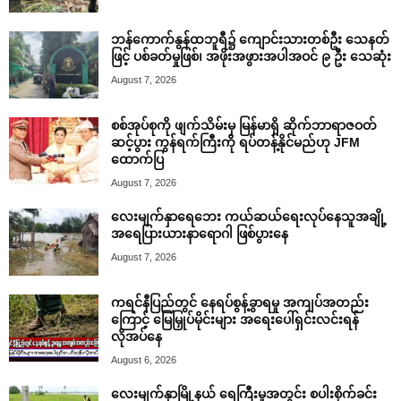
ဘန်ကောက်နွန်ထဘူရီ၌ ကျောင်းသားတစ်ဦး သေနတ်
ဖြင့် ပစ်ခတ်မှုဖြစ်၊ အဖိုးအဖွားအပါအဝင် ၉ ဦး သေဆုံး
August 7, 2026
စစ်အုပ်စုကို ဖျက်သိမ်းမှ မြန်မာရှိ ဆိုက်ဘာရာဇဝတ်
ဆင့်ပွား ကွန်ရက်ကြီးကို ရပ်တန့်နိုင်မည်ဟု JFM
ထောက်ပြ
August 7, 2026
လေးမျက်နှာရေဘေး ကယ်ဆယ်ရေးလုပ်နေသူအချို့
အရေပြားယားနာရောဂါ ဖြစ်ပွားနေ
August 7, 2026
ကရင်နီပြည်တွင် နေရပ်စွန့်ခွာရမှု အကျပ်အတည်း
ကြောင့် မြေမြှုပ်မိုင်းများ အရေးပေါ်ရှင်းလင်းရန်
လိုအပ်နေ
August 6, 2026
လေးမျက်နှာမြို့နယ် ရေကြီးမှုအတွင်း စပါးစိုက်ခင်း