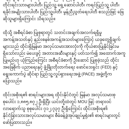
တိုင်းရင်းသားများပါတီ၊ ပြည်သူ့ ‌ရှေ့‌ဆောင်ပါတီ၊ ကရင်ပြည်သူ့ ပါတီ၊
ရခိုင်အမျိုးသားပါတီ၊ ပြည်သူ့ပါတီ၊ မွန်ညီညွတ်‌ရေးပါတီ စသည်ဖြင့် ‌ဖြေ
ဆိုသူများရှိ‌ကြောင်း သိရသည်။
ထိုသို့ အစီရင်ခံစာ ပြုစုရာတွင် သတင်းအချက်အလက်ရရှိမှု
အကန့်အသတ်နှင့် နည်းစနစ်အကန့်အသတ်များ‌ကြောင့် ယခု‌တွေ့ရှိချက်
များသည် ထိုင်းရှိမြန်မာ အလုပ်သမားအားလုံးကို ကိုယ်စားပြုနိုင်ခြင်းမ
ရှိ‌သော်လည်း မဲ‌ပေးခွင့် အတားအဆီးများနှင့် ပတ်သက်၍ အ‌ထောက်အကူ
ပြုမည်ဟု ယုံကြည်‌ကြေင်း အစီရင်ခံစာကို ဦး‌ဆောင် ပြုစုခဲ့သည် ထိုင်း
အ‌ခြေစိုက် ပညာ‌ရေးနှင့် ဖွံ့ဖြိုးတိုးတက်‌ရေး ‌ဖောင်‌ဒေးရှင်း (FED) နှင့်
‌ရွေး‌ကောက်ပွဲ ဆိုင်ရာ ပြည်သူ့လှုပ်ရှား‌ရေးအဖွဲ့ (PACE) အဖွဲ့တို့က
‌ပြောသည်။
ထိုင်းအစိုးရ၏ စာရင်းများအရ ထိုင်းနိုင်ငံတွင် မြန်မာ အလုပ်သမားစု
စု‌ပေါင်း ၁,၈၈၅,၈၇၂ ဦးရှိပြီး ယင်းတို့ထဲတွင် MOU ဖြင့် တရားဝင်
လာ‌ရောက်သူ စုစု‌ပေါင်း ၇၁၂,၇၃၇ ဦးရှိ‌ကြောင်း ထိုင်းအစိုးရ၏
နိုင်ငံခြားသားအလုပ်သမားများ စီမံခန့်ခွဲအုပ်ချုပ်မှုရုံး၏ စာရင်းများတွင်
‌ဖော်ပြထားသည်။