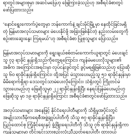
ရာတွင်အများစုမှာ အဆင်မ‌ပြေဟု ‌ဖြေကြားခဲ့သည်ဟု အစီရင်ခံစာတွင်
‌ဖော်ပြထားသည်။
“‌နောင်‌ရွေး‌ကောက်ပွဲ‌တွေမှာ ဘန်‌ကောက်နဲ့ ချင်းမိုင်မြို့မှာ ‌နေထိုင်ခြင်းမရှိ
တဲ့ မြန်မာအလုပ်သမားများ မဲ‌ပေးနိုင်ဖို့ အခြားဖြစ်နိုင်တဲ့ နည်းလမ်း‌တွေကို
စဉ်းစား‌ဆွေး‌နွေး ကြရမယ်”ဟု အစီရင်ခံစာ ပြုစုသူများ ‌ပြောသည်။
မြန်မာအလုပ်သမားများကို ‌ရွေးချယ်စစ်တမ်း‌ကောက်ယူရာတွင် မဲ‌ပေးချင်
သူ ၇၃ ရာခိုင် နှုန်းရှိသည်ကို‌တွေ့ရ‌ကြောင်း၊ ကျန်မဲမ‌ပေးလိုသူများ၏
အဓိက အ‌ကြောင်းအရင်းမှာ လုပ်ငန်းခွင်တွင် ခွင့်မရ၍ဖြစ်သည်ဟု ‌ပြောဆို
သူ ၆ဝ ရာခိုင်နှုန်းရှိ‌ကြောင်း၊ ထို့အပြင် မဲသွား‌ပေးမည့်သူ ၅၁ ရာခိုင်နှုန်းမှာ
မိမိ‌ရောက်ရှိရာ ‌ဒေသတွင်သာမဲ‌ပေးလို‌ကြောင်း၊ သံရုံးတွင် ကြိုတင်မဲ
သွား‌ပေးမည်ဟု ‌ဖြေဆိုသူမှာ ၂၂ ရာခိုင်နှုန်းရှိပြီး ‌နေရပ်ပြန်မဲ‌ပေးမည်ဟု
‌ဖြေဆိုသူ မှာ ၁၉ ရာခိုင်နှုန်းရှိ‌ကြောင်း အစီရင်ခံစာတွင်‌ဖော်ပြထားသည်။
အလုပ်သမားများ အ‌နေဖြင့် နိုင်ငံ‌ရေးပါတီများကို သိရှိမှုအပိုင်းတွင်
အမျိုးသားဒီမိုက‌ရေစီအဖွဲ့ချုပ်ပါတီကို သိသူ ၈၇ ရာခိုင်နှုန်းရှိပြီး၊
ပြည်‌ထောင်စု ကြံ့ခိုင်‌ရေးနှင့် ဖွံ့ဖြိုး‌ရေးပါတီကို သိသူ ၇၆ ရာခိုင်နှုန်းရှိကာ
ကျန်သူများမှာ တိုင်းရင်းသားစည်းလုံးညီညွတ်‌ရေးပါတီ၊ ထားဝယ်