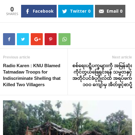
0
Facebook
Twitter
0
Email
0
Previous article
Next article
Radio Karen : KNU Blamed
စစ်‌ရေးပဋိပက္ခများကို အမြန်ဆုံး
Tatmadaw Troops for
ကိုင်တွယ်‌ဖြေရှင်းရန် သမ္မတနှင့်
Indiscriminate Shelling that
အတိုင်ပင်ခံပုဂ္ဂိုလ်ထံ အရပ်ဖက်
Killed Two Villagers
၁၀ဝ ‌ကျော်မှ အိတ်ဖွင့်စာပို့