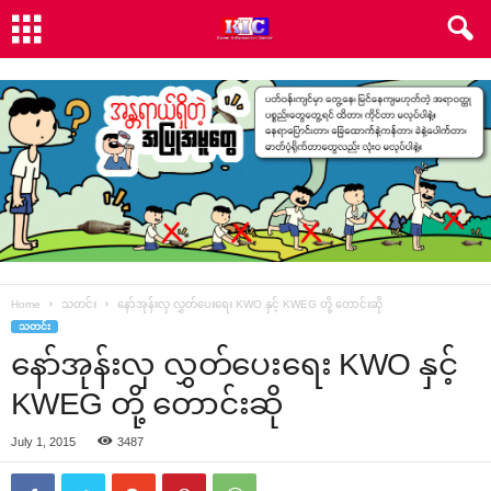
Home
သတင်း
‌နော်အုန်းလှ လွှတ်‌ပေး‌ရေး KWO နှင့် KWEG တို့ ‌တောင်းဆို
သတင်း
‌နော်အုန်းလှ လွှတ်‌ပေး‌ရေး KWO နှင့်
KWEG တို့ ‌တောင်းဆို
July 1, 2015
3487