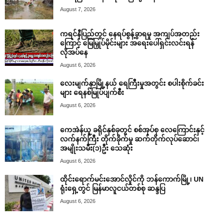
August 7, 2026
ကရင်နီပြည်တွင် နေရပ်စွန့်ခွာရမှု အကျပ်အတည်း
ကြောင့် မြေမြှုပ်မိုင်းများ အရေးပေါ်ရှင်းလင်းရန်
လိုအပ်နေ
August 6, 2026
လေးမျက်နှာမြို့နယ် ရေကြီးမှုအတွင်း စပါးစိုက်ခင်း
များ ရေနစ်မြုပ်ပျက်စီး
August 6, 2026
ကေအဲန်ယူ ခရိုင်နှစ်ခုတွင် စစ်အုပ်စု လေကြောင်းနှင့်
လက်နက်ကြီး တိုက်ခိုက်မှု ဆက်တိုက်လုပ်ဆောင်၊
အမျိုးသမီး(၁)ဦး သေဆုံး
August 6, 2026
ထိုင်းရောက်မင်းအောင်လှိုင်ကို ဘန်ကောက်မြို့၊ UN
ရုံးရှေ့တွင် မြန်မာလူငယ်တစ်စု ဆန္ဒပြ
August 6, 2026