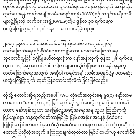
ထုတ်‌ဖော်မှု‌ကြောင့် ‌ထောင်ဒဏ် ချမှတ်ခံရ‌သော ‌နော်အုန်းလှကို အမြန်ဆုံး
လွှတ်‌ပေးရန် ကရင်အမျိုးသမီးအစည်းအရုံး(KWO)နှင့် ကရင်အမျိုးသမီး
များဖွံ့ဖြိုးတိုးတက်‌ရေးအဖွဲ့(KWEG)တို့မှ ဇွန်လ ၃ဝ ရက်‌နေ့က
ပူးတွဲ‌ကြေညာချက်ထုတ်ပြန်ကာ ‌တောင်းဆိုခဲ့သည်။
၂၀၀၇ ခုနှစ်က ‌ဒေါ်‌အောင်ဆန်းစုကြည်‌နေအိမ် အကျယ်ချုပ်မှ
လွတ်‌မြောက်‌ရေးနှင့် နိုင်ငံ‌ရေးအကျဉ်းသား များလွတ်‌မြောက်‌ရေး
ဆု‌တောင်းမှုဖြင့် ဒဂုံမြို့နယ်တရားရုံးက ‌နော်အန်းလှကို ဇွန်လ ၂၆ ရက်‌နေ့
တွင် အလုပ်နှင့် ‌ထောင်ဒဏ် (၆)လ ချမှတ်လိုက်ပြီး‌နောက် ‌နော်အုန်းလှ
လွတ်‌မြောက်‌ရေးအတွက် အဆိုပါ ကရင်အမျိုးသမီးအဖွဲ့နှစ်ဖွဲ့မှ ပထမဆုံး
ပူးတွဲ‌ကြေငြာချက် ထုတ်ပြန်‌တောင်းဆိုလိုက်ခြင်းဖြစ်သည်။
ထိုသို့ ‌တောင်းဆိုရသည့်အ‌ပေါ် KWO တွဲဖက်အတွင်း‌ရေးမှူး(၁) ‌နော်တာမ
လာ‌စောက “‌နော်အုန်းလှကို ခြွင်းချက်မရှိလွှတ်‌ပေးဖို့ ကျမတို့ ‌တောင်းဆို
တာက ‌နော်အုန်းလှဟာ အ‌ခြေခံလူ့အခွင့်အ‌ရေးအရ သူယုံ ကြည်ရာကို
ငြိမ်းချမ်းစွာ ဆန္ဒထုတ်‌ဖော်တာဖြစ်ပြီး မြန်မာအစိုးရအ‌နေနဲ့ နိုင်ငံ‌ရေး
ပြုပြင်‌ပြောင်းလဲမှုတစ်ခုမှာ ဒီလို ဖမ်းဆီး‌ထောင်ချတာ မလုပ်သင့်ဘူးဆိုတာ
‌ထောက်ပြလိုတဲ့အတွက် ‌ကြေညာချက်ထုတ်တာ ဖြစ်ပါတယ်”ဟု ‌ကေအိုင်စီ