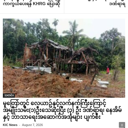
ကာကွယ်‌ပေးရန် KHRG ‌ပြောဆို
ဒဏ်ရာရ
သတင်း
မူတြော်တွင် လေယာဥ်နှင့်လက်နက်ကြီးကြောင့်
အမျိုးသမီး(၁)ဦးသေဆုံးပြီး (၃) ဦး ဒဏ်ရာရ၊ နေအိမ်
နှင့် ဘာသာရေးအဆောက်အအုံများ ပျက်စီး
-
KIC News
August 7, 2026
0