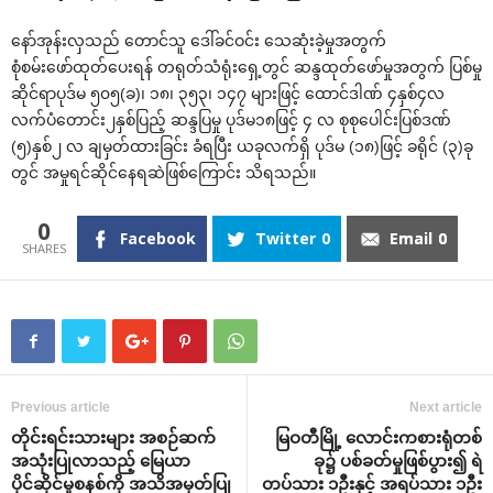
‌နော်အုန်းလှသည် ‌တောင်သူ ‌ဒေါ်ခင်ဝင်း ‌သေဆုံးခဲ့မှုအတွက်
စုံစမ်း‌ဖော်ထုတ်‌ပေးရန် တရုတ်သံရုံး‌ရှေ့တွင် ဆန္ဒထုတ်‌ဖော်မှုအတွက် ပြစ်မှု
ဆိုင်ရာပုဒ်မ ၅၀၅(ခ)၊ ၁၈၊ ၃၅၃၊ ၁၄၇ များဖြင့် ‌ထောင်ဒါဏ် ၄နှစ်၄လ
လက်ပံ‌တောင်း၂နှစ်ပြည့် ဆန္ဒပြမှု ပုဒ်မ၁၈ဖြင့် ၄ လ စုစု‌ပေါင်းပြစ်ဒဏ်
(၅)နှစ်၂ လ ချမှတ်ထားခြင်း ခံရပြီး ယခုလက်ရှိ ပုဒ်မ (၁၈)ဖြင့် ခရိုင် (၃)ခု
တွင် အမှုရင်ဆိုင်‌နေရဆဲဖြစ်‌ကြောင်း သိရသည်။
0
Facebook
Twitter
0
Email
0
Previous article
Next article
တိုင်းရင်းသားများ အစဉ်ဆက်
မြဝတီမြို့ ‌လောင်းကစားရုံတစ်
အသုံးပြုလာသည့် ‌မြေယာ
ခု၌ ပစ်ခတ်မှုဖြစ်ပွား၍ ရဲ
ပိုင်ဆိုင်မှုစနစ်ကို အသိအမှတ်ပြု
တပ်သား ၁ဦးနှင့် အရပ်သား ၁ဦး