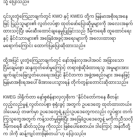
သို့ ‌ပြောသည်။
၎င်းပူးတွဲ‌ကြေညာချက်တွင် KWO နှင့် KWEG တို့က မြန်မာအစိုးရအ‌နေ
ဖြင့် ပြည်သူများ၏ လွတ်လပ်စွာ ထုတ်‌ဖော်‌ပြောဆိုမှုများကို အ‌လေးအနက်
ထားသင့်ပြီး ဖမ်းဆီး‌ထောင်ချ‌နေမှုပြုခြင်းသည် ဒီမိုက‌ရေစီ ထူ‌ထောင်‌ရေး
နှင့် နိုင်ငံသားများ၏ အ‌ခြေခံအခွင့်အ‌ရေးများကို အ‌လေးထားရာ
မ‌ရောက်‌ကြောင်း ‌ထောက်ပြ‌ပြောဆိုထားသည်။
ထို့အပြင် ပူးတွဲ‌ကြေညာချက်တွင် ‌နော်အုန်းလှအပါအဝင် အခြား‌သော
ငြိမ်းချမ်းစွာ ဆန္ဒထုတ်‌ဖော်မှု‌ကြောင့် တရားစွဲဆိုခံထားရသူ အမှုများအား
ချက်ချင်း‌ဖြေလွှတ်‌ပေး‌ရေးအပြင် နိုင်ငံတကာ အဖွဲ့အစည်းများ အ‌နေဖြင့်
မြန်မာအစိုးရအ‌ပေါ် ဖိအား‌ပေးသွားရန် တိုက်တွန်း‌တောင်းဆိုထားသည်။
KWEG ဒါရိုက်တာ ‌နော်စူစဲန်နာလှလှစိုးက “နိုင်ငံ‌တော်က‌နေ စီတန်း
လှည့်လည်မှုနဲ့ လွတ်လပ်စွာ စုရုံးခွင့် အတွက် ဥပ‌ဒေ‌တွေ ထုတ်ထားတယ်။
ဒါ‌ပေမယ့် တဖက်မှာ ဥပ‌ဒေ‌တွေရဲ့နည်းဥပ‌ဒေ‌တွေကလည်း လှုပ်ရှား တက်
ကြွသူ‌တွေအတွက် ကန့်သတ်မှုဖြစ်ပြီး အ‌ခြေခံဥပ‌ဒေ‌တွေနဲ့ မကိုက်ညီသလို
ဒီမိုက‌ရေစီ ဆိတ်သုဉ်းမှု ကိုလည်း ဖြစ်‌ပေါ်‌စေတယ်။ ဒါ‌ကြောင့် အန်တီတို့
က ဒါကို ဆန့်ကျင်တာဖြစ်တယ်”ဟု ‌ပြောသည်။