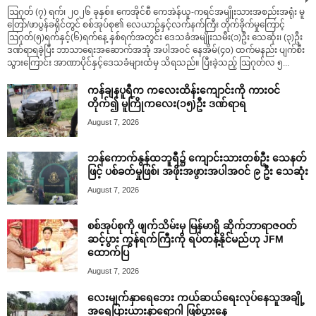
ဩဂုတ် (၇) ရက်၊ ၂၀၂၆ ခုနှစ်။ ကေအိုင်စီ ကေအဲန်ယူ-ကရင်အမျိုးသားအစည်းအရုံး မူ
တြော်/ဖာပွန်ခရိုင်တွင် စစ်အုပ်စု၏ လေယာဥ်နှင့်လက်နက်ကြီး တိုက်ခိုက်မှုကြောင့်
ဩဂုတ်(၅)ရက်နှင့်(၆)ရက်နေ့ နှစ်ရက်အတွင်း ဒေသခံအမျိုးသမီး(၁)ဦး သေဆုံး၊ (၃)ဦး
ဒဏ်ရာရခဲ့ပြီး ဘာသာရေးအဆောက်အအုံ အပါအဝင် နေအိမ်(၄၀) ထက်မနည်း ပျက်စီး
သွားကြောင်း အာဏာပိုင်နှင့်ဒေသခံများထံမှ သိရသည်။ ပြီးခဲ့သည့် ဩဂုတ်လ ၅...
ကန်ချနပူရီက ကလေးထိန်းကျောင်းကို ကားဝင်
တိုက်၍ မူကြိုကလေး(၁၅)ဦး ဒဏ်ရာရ
August 7, 2026
ဘန်ကောက်နွန်ထဘူရီ၌ ကျောင်းသားတစ်ဦး သေနတ်
ဖြင့် ပစ်ခတ်မှုဖြစ်၊ အဖိုးအဖွားအပါအဝင် ၉ ဦး သေဆုံး
August 7, 2026
စစ်အုပ်စုကို ဖျက်သိမ်းမှ မြန်မာရှိ ဆိုက်ဘာရာဇဝတ်
ဆင့်ပွား ကွန်ရက်ကြီးကို ရပ်တန့်နိုင်မည်ဟု JFM
ထောက်ပြ
August 7, 2026
လေးမျက်နှာရေဘေး ကယ်ဆယ်ရေးလုပ်နေသူအချို့
အရေပြားယားနာရောဂါ ဖြစ်ပွားနေ