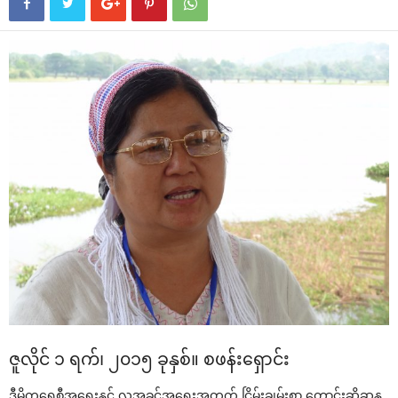
ဇူလိုင် ၁ ရက်၊ ၂၀၁၅ ခုနှစ်။ စဖန်း‌ရှောင်း
ဒီမိုက‌ရေစီအ‌ရေးနှင့် လူ့အခွင့်အ‌ရေးအတွက် ငြိမ်းချမ်းစွာ ‌တောင်းဆိုဆန္ဒ