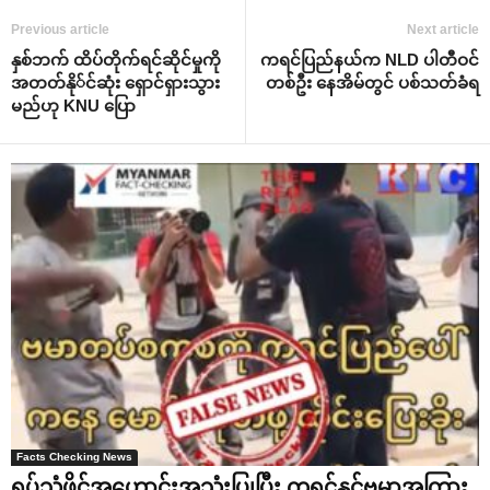
Previous article
Next article
နှစ်ဘက် ထိပ်တိုက်ရင်ဆိုင်မှုကို
ကရင်ပြည်နယ်က NLD ပါတီဝင်
အတတ်နို်င်ဆုံး ‌ရှောင်ရှားသွား
တစ်ဦး ‌နေအိမ်တွင် ပစ်သတ်ခံရ
မည်ဟု KNU ‌ပြော
Facts Checking News
ရုပ်သံဖိုင်အဟောင်းအသုံးပြုပြီး ကရင်နှင့်ဗမာအကြား