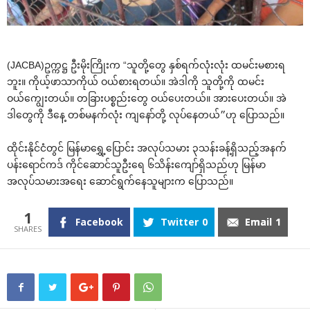
(JACBA)ဥက္ကဋ္ဌ ဦးမိုးကြိုးက “သူတို့‌တွေ နှစ်ရက်လုံးလုံး ထမင်းမစားရ
ဘူး။ ကိုယ့်ဖာသာကိုယ် ဝယ်စားရတယ်။ အဲဒါကို သူတို့ကို ထမင်း
ဝယ်‌ကျွေးတယ်။ တခြားပစ္စည်း‌တွေ ဝယ်‌ပေးတယ်။ အား‌ပေးတယ်။ အဲ
ဒါ‌တွေကို ဒီ‌နေ့ တစ်မနက်လုံး ကျ‌နော်တို့ လုပ်‌နေတယ်״ဟု ‌ပြောသည်။
ထိုင်းနိုင်ငံတွင် မြန်မာ‌ရွှေ့‌ပြောင်း အလုပ်သမား ၃သန်းခန့်ရှိသည့်အနက်
ပန်း‌ရောင်ကဒ် ကိုင်‌ဆောင်သူဦး‌ရေ ၆သိန်း‌ကျော်ရှိသည်ဟု မြန်မာ
အလုပ်သမားအ‌ရေး ‌ဆောင်ရွက်‌နေသူများက ‌ပြောသည်။
1
Facebook
Twitter
0
Email
1