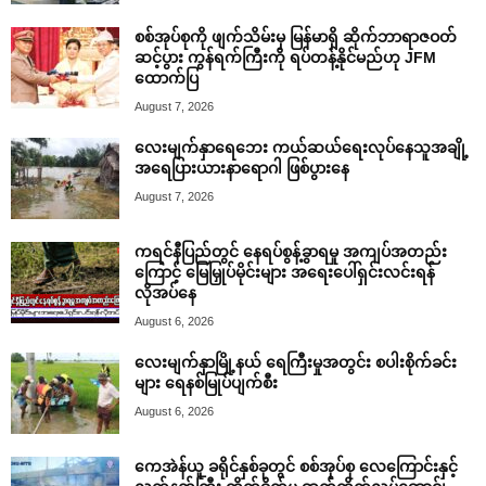
စစ်အုပ်စုကို ဖျက်သိမ်းမှ မြန်မာရှိ ဆိုက်ဘာရာဇဝတ်
ဆင့်ပွား ကွန်ရက်ကြီးကို ရပ်တန့်နိုင်မည်ဟု JFM
ထောက်ပြ
August 7, 2026
လေးမျက်နှာရေဘေး ကယ်ဆယ်ရေးလုပ်နေသူအချို့
အရေပြားယားနာရောဂါ ဖြစ်ပွားနေ
August 7, 2026
ကရင်နီပြည်တွင် နေရပ်စွန့်ခွာရမှု အကျပ်အတည်း
ကြောင့် မြေမြှုပ်မိုင်းများ အရေးပေါ်ရှင်းလင်းရန်
လိုအပ်နေ
August 6, 2026
လေးမျက်နှာမြို့နယ် ရေကြီးမှုအတွင်း စပါးစိုက်ခင်း
များ ရေနစ်မြုပ်ပျက်စီး
August 6, 2026
ကေအဲန်ယူ ခရိုင်နှစ်ခုတွင် စစ်အုပ်စု လေကြောင်းနှင့်