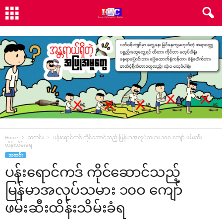
Home
သတင်း
ပန်း‌ရောင်ကဒ် ကိုင်‌ဆောင်သည့် မြန်မာအလုပ်သမား ၁၀ဝ ‌ကျော် ဖမ်းဆီး
ထိန်းသိမ်းခံရ
သတင်း
ပန်း‌ရောင်ကဒ် ကိုင်‌ဆောင်သည့်
မြန်မာအလုပ်သမား ၁၀ဝ ‌ကျော်
ဖမ်းဆီးထိန်းသိမ်းခံရ