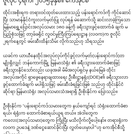
ဇူလိုင် ၄ရက်၊ ၂၀၁၅ခုနှစ်။ ‌ကေအိုင်စီ
ထိုင်းအစိုးရက တရားဝင်ထုတ်‌ပေးထားသည့် ပန်း‌ရောင်ကဒ်ကို ကိုင်‌ဆောင်
ပြီး သာမာန်နိုင်ငံကူးလက်မှတ်ပြု လုပ်ရန် မဲ‌ဆောက်သို့ ဆင်းလာခဲ့ကြ‌သော
မြန်မာ‌ရွှေ့‌ပြောင်းအလုပ်သမား ၁၈ဝ ခန့်ကို ခရီးသွားခွင့်‌ထောက်ခံ ချက် မ
ပြည့်စုံသဖြင့် တာ့ခ်ခရိုင် လူဝင်မှုကြီးကြပ်‌ရေးဋ္ဌာန (လဝက)က ဇူလိုင်
၂ရက်‌နေ့တွင် ဖမ်းဆီးထိန်းသိမ်း လိုက်သည်ဟု သိရသည်။
ယခင်က ယာယီ‌နေထိုင်အလုပ်လုပ်ကိုင်ခွင့်လက်မှတ်(ပန်း‌ရောင်ကဒ်)တ
မျိုးရှိလျှင် ဘန်‌ကောက်မြို့ မြန်မာသံရုံး ၏ ခရီးသွား‌ထောက်ခံစာဖြင့်
ခရီးသွားနိုင်‌သော်လည်း ယခုအခါ မိမိအလုပ်ရှင်မှ နယ်‌မြေခံ ထိုင်း
အလုပ်အကိုင် ရှာ‌ဖွေ‌နေရာချထား‌ရေး ဦးစီးဋ္ဌာနရုံး(DOE)၏ ခရီးသွားလာ
ခွင့်‌ထောက်ခံချက် မပါရှိသဖြင့် ဖမ်းဆီးခံရခြင်းဖြစ် သည်ဟု ထိုင်းနိုင်ငံ
ဆိုင်ရာ မြန်မာသံရုံး အလုပ်သမားသံအရာရှိ ဦးစိုးနိုင်က ‌ပြောသည်။
ဦးစိုးနိုင်က “ပန်း‌ရောင်ကဒ်သမား‌တွေက နယ်‌ကျော်ရင် သံရုံး‌ထောက်ခံစာ
ရယ်၊ ရဲရုံးက ‌ထောက်ခံစာရယ်ယူရ တယ်။ အဲဒါ‌တွေက
က‌လေး(အလုပ်သမား)‌တွေက ကြိုပြီး မသိလိုက်လို့‌ပေါ့‌နော်။ တရားရုံးက
လဝက ဥပ‌ဒေနဲ့ ဒဏ်‌ငွေ‌ဆောင်ခိုင်းပြီး လွှတ်‌ပေးမှာပါ״ဟု ‌ကေအိုင်စီသို့