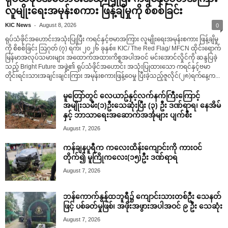
လူမျိုးရေးအမုန်းစကား ဖြန့်ချိမှုကို စိစစ်ခြင်း
-
KIC News
August 8, 2026
0
ရုပ်သံဖိုင်အဟောင်းအသုံးပြုပြီး ကရင်နှင့်ဗမာအကြား လူမျိုးရေးအမုန်းစကား ဖြန့်ချိမှု
ကို စိစစ်ခြင်း ဩဂုတ် (၇) ရက်၊ ၂၀၂၆ ခုနှစ်။ KIC/ The Red Flag/ MFCN ထိုင်းရောက်
မြန်မာအလုပ်သမားများ အထောက်အထားကိစ္စအပါအဝင် မင်းအောင်လှိုင်ကို ဆန္ဒပြခဲ့
သည့် Bright Future အဖွဲ့၏ ရုပ်သံဖိုင်အဟောင်း အသုံးပြုထားသော ကရင်နှင့်ဗမာ
တိုင်းရင်းသားအချင်းချင်းကြား အမုန်းစကားဖြန့်ဝေမှု ပြီးခဲ့သည့်ဇူလိုင်(၂၈)ရက်နေ့က...
မူတြော်တွင် လေယာဥ်နှင့်လက်နက်ကြီးကြောင့်
အမျိုးသမီး(၁)ဦးသေဆုံးပြီး (၃) ဦး ဒဏ်ရာရ၊ နေအိမ်
နှင့် ဘာသာရေးအဆောက်အအုံများ ပျက်စီး
August 7, 2026
ကန်ချနပူရီက ကလေးထိန်းကျောင်းကို ကားဝင်
တိုက်၍ မူကြိုကလေး(၁၅)ဦး ဒဏ်ရာရ
August 7, 2026
ဘန်ကောက်နွန်ထဘူရီ၌ ကျောင်းသားတစ်ဦး သေနတ်
ဖြင့် ပစ်ခတ်မှုဖြစ်၊ အဖိုးအဖွားအပါအဝင် ၉ ဦး သေဆုံး
August 7, 2026