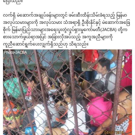
‌ပြောသည်။
လက်ရှိ မဲ‌ဆောက်အချုပ်ခန်းများတွင် ဖမ်းဆီးထိန်းသိမ်းခံရသည့် မြန်မာ
အလုပ်သမားများကို အလုပ်သမား သံအရာရှိ ဦးစိုးနိုင်နှင့် မဲ‌ဆောက်အ‌ခြေ
စိုက် မြန်မာပြည်သားများအ‌ရေးပူးတွဲလှုပ်ရှားမှု‌ကော်မတီ(JACBA) တို့က
စား‌သောက်ဖွယ်ရာအပြင် အခြားလိုအပ်သည့် အကူအညီများကို
ကူညီ‌ဆောင်ရွက်‌ပေးလျှက်ရှိသည်ဟု သိရသည်။