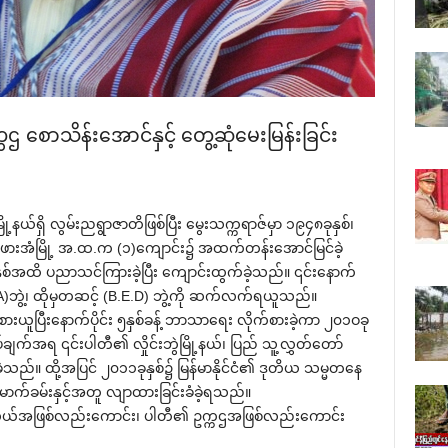
‌စောသိန်း‌အောင်နှင့် ‌တွေ့ဆုံ‌မေးမြန်းခြင်း
နယ်ရှိ လွမ်းညရွာဇာတိဖြစ်ပြီး ‌မွေးသက္ကရာဇ်မှာ ၁၉၄၈ခုနှစ်၊
် ဖားအံမြို့ အ.ထ.က (၁)‌ကျောင်း၌ အထက်တန်း‌အောင်မြင်ခဲ့
ှစ်အထိ ပညာသင်ကြားခဲ့ပြီး ‌ကျောင်းထွက်ခဲ့သည်။ ၎င်း‌နောက်
BA)ဘွဲ့၊ ထိုမှတဆင့် (B.E.D) ဘွဲ့ကို ဆက်လက်ရယူသည်။
းယူပြီး‌နောက်ပိုင်း ၅နှစ်ခန့် ဘာသာ‌ရေး လိုက်စားခဲ့ကာ ၂၀၁ဝခု
်ချက်အရ ၎င်းပါတီ၏ လှိုင်းဘွဲမြို့နယ်၊ ပြည် သူ့လွှတ်‌တော်
ခဲ့သည်။ ထို့အပြင် ၂၀၁၁ခုနှစ်၌ မြန်မာနိုင်ငံ၏ ဒုတိယ သမ္မတ‌နေ
မောက်ခမ်းနှင့်အတူ လျာထားခြင်းခံခဲ့ရသည်။
းလှယ်အဖြစ်လည်း‌ကောင်း၊ ပါတီ၏ ဥက္ကဌအဖြစ်လည်း‌ကောင်း