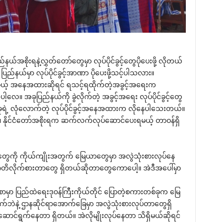
ည်နယ်အစိုးရနဲ့လွှတ်‌တော်‌တွေမှာ လုပ်ပိုင်ခွင့်‌တွေပို‌ပေးဖို့ လိုတယ်
ြည်နယ်မှာ လုပ်ပိုင်ခွင့်အာဏာ ပို‌ပေးဖို့သင့်ပါသလား။
့် အ‌နေအထားဆိုရင် ရသင့်ရထိုက်တဲ့အခွင့်အ‌ရေးက
လေ။ အခုပြည်နယ်ကို ခွဲလိုက်တဲ့ အခွင့်အ‌ရေး လုပ်ပိုင်ခွင့်‌တွေ
့ လုံ‌လောက်တဲ့ လုပ်ပိုင်ခွင့်အ‌နေအထားက လို‌နေပါ‌သေးတယ်။
ဲ။ နိုင်ငံ‌တော်အစိုးရက ဆက်လက်လုပ်‌ဆောင်‌ပေးရမယ့် တာဝန်ရှိ
‌တွေကို ကိုယ်ကျိုးအတွက် ‌မြေယာ‌တွေမှာ အလွဲသုံးစားလုပ်‌နေ
ိလိုက်စားတာ‌တွေ ရှိတယ်ဆိုတာ‌တွေ‌ကော‌ပေါ့။ အဲဒီအ‌ပေါ်မှာ
ခံစာမှာ ပြည်ထဲ‌ရေးဒုဝန်ကြီးကိုယ်တိုင် ‌ပြောတဲ့စကားတစ်ခုက ‌မြေ
်ဘဲနဲ့ ဌာနဆိုင်ရာ‌အောက်‌ခြေမှာ အလွဲသုံးစားလုပ်တာ‌တွေရှိ
ဆောင်ရွက်‌နေတာ ရှိတယ်။ အဲလိုမျိုးလုပ်‌နေတာ သိရှိမယ်ဆိုရင်