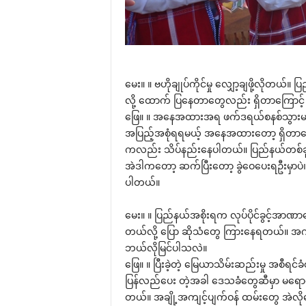
‌မေး။ ။ ဗဟိုချုပ်ကိုင်မှု ‌လျှော့ချဖို့လိုတယ်။ ပြ
လို့ ‌ထောက် ပြ‌နေတာ‌တွေလည်း ရှိတာ‌ကြောင့် ပ
‌ဖြေ။ ။ အ‌နေအထားအရ ဖက်ဒရယ်စနစ်သွားမယ
အပြည့်အစုံရရမယ့် အ‌နေအထား‌တော့ ရှိတာ‌ပေါ့‌
ကလည်း သိပ်နည်း‌နေပါတယ်။ ပြည်နယ်တစ်ခုရဲ
အဲဒါက‌တော့ ဆက်ပြီး‌တော့ ခွဲ‌ဝေ‌ပေးရဦးမှာပ
ပါတယ်။
‌မေး။ ။ ပြည်နယ်အစိုးရက လုပ်ပိုင်ခွင့်အာဏာ
တယ်လို့ ‌ပြော ဆိုသံ‌တွေ ကြား‌နေရတယ်။ အဂတ
ဘယ်လိုမြင်ပါသလဲ။
‌ဖြေ။ ။ ပြီးခဲ့တဲ့ ‌မြေယာသိမ်းဆည်းမှု အစီရင်
ပြန်လည်‌ပေး တဲ့အခါ ‌ဒေသခံ‌တွေဆီမှာ မ‌ရောက
တယ်။ အချို့အကျင့်ပျက်ဝန် ထမ်း‌တွေ အဲလို‌