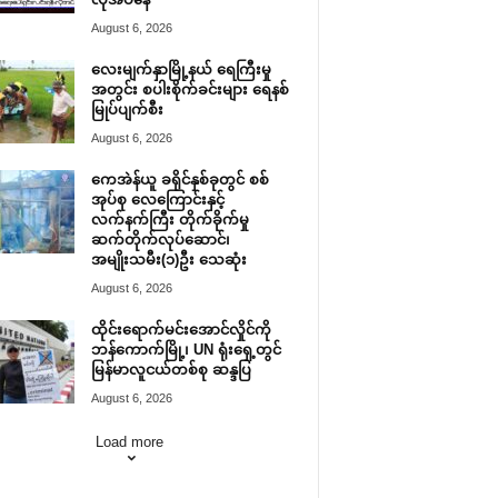
August 6, 2026
လေးမျက်နှာမြို့နယ် ရေကြီးမှု
အတွင်း စပါးစိုက်ခင်းများ ရေနစ်
မြုပ်ပျက်စီး
August 6, 2026
ကေအဲန်ယူ ခရိုင်နှစ်ခုတွင် စစ်
အုပ်စု လေကြောင်းနှင့်
လက်နက်ကြီး တိုက်ခိုက်မှု
ဆက်တိုက်လုပ်ဆောင်၊
အမျိုးသမီး(၁)ဦး သေဆုံး
August 6, 2026
ထိုင်းရောက်မင်းအောင်လှိုင်ကို
ဘန်ကောက်မြို့၊ UN ရုံးရှေ့တွင်
မြန်မာလူငယ်တစ်စု ဆန္ဒပြ
August 6, 2026
Load more