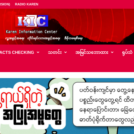
SION)
RADIO KAREN
ACTS CHECKING
သတင်း
အမြင်သ‌ဘောထား
ရုပ်သံ