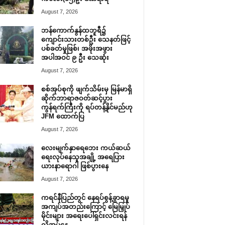
August 7, 2026
ဘန်ကောက်နွန်ထဘူရီ၌
ကျောင်းသားတစ်ဦး သေနတ်ဖြင့်
ပစ်ခတ်မှုဖြစ်၊ အဖိုးအဖွား
အပါအဝင် ၉ ဦး သေဆုံး
August 7, 2026
စစ်အုပ်စုကို ဖျက်သိမ်းမှ မြန်မာရှိ
ဆိုက်ဘာရာဇဝတ်ဆင့်ပွား
ကွန်ရက်ကြီးကို ရပ်တန့်နိုင်မည်ဟု
JFM ထောက်ပြ
August 7, 2026
လေးမျက်နှာရေဘေး ကယ်ဆယ်
ရေးလုပ်နေသူအချို့ အရေပြား
ယားနာရောဂါ ဖြစ်ပွားနေ
August 7, 2026
ကရင်နီပြည်တွင် နေရပ်စွန့်ခွာရမှု
အကျပ်အတည်းကြောင့် မြေမြှုပ်
မိုင်းများ အရေးပေါ်ရှင်းလင်းရန်
လိုအပ်နေ