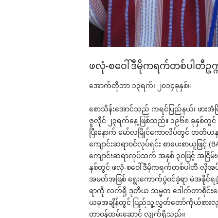
ဖလုံ-စ‌ဝေါ်ဒီမိုကရက်တစ်ပါတီဥက္ကဌ 
‌အောက်တိုဘာ ၁၃ရက်၊ ၂၀၁၄ခုနှစ်။
‌စောသိန်း‌အောင်သည် ကရင်ပြည်နယ်၊ ဖားအံမြို့
ဇူလိုင် ၂၃ရက်‌နေ့ ဖြစ်သည်။ ၁၉၆၈ ခုနှစ်တွင
ပြီး‌နောက် ‌မော်လမြိုင်‌ကောလိပ်တွင် တတိယန
‌ကျောင်းဆရာဝင်လုပ်ရင်း စာ‌ပေးစာယူဖြင့် (
‌ကျောင်းဆရာလုပ်သက် အနှစ် ၃ဝဖြင့် အငြိမ်းစာ
နှစ်တွင် ဖလုံ-စ‌ဝေါ်ဒီမိုကရက်တစ်ပါတီ လိုအပ
အမတ်အဖြစ် ‌ရွေး‌ကောက်ပွဲဝင်ခဲ့ရာ မဲအနိုင်ရ
ရာကို လက်ရှိ ဒုတိယ သမ္မတ ‌ဒေါက်တာစိုင်း‌
ယခုအချိန်တွင် ပြည်သူ့လွှတ်‌တော်ကိုယ်စာ
တာဝန်ထမ်း‌ဆောင် လျှက်ရှိသည်။