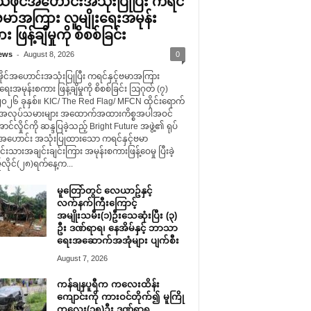
်သံဖိုင်အဟောင်းအသုံးပြုပြီး ကရင်
့်ဗမာအကြား လူမျိုးရေးအမုန်း
 ဖြန့်ချိမှုကို စိစစ်ခြင်း
-
ews
August 8, 2026
0
ဖိုင်အဟောင်းအသုံးပြုပြီး ကရင်နှင့်ဗမာအကြား
းရေးအမုန်းစကား ဖြန့်ချိမှုကို စိစစ်ခြင်း ဩဂုတ် (၇)
၂၀၂၆ ခုနှစ်။ KIC/ The Red Flag/ MFCN ထိုင်းရောက်
မာအလုပ်သမားများ အထောက်အထားကိစ္စအပါအဝင်
ာင်လှိုင်ကို ဆန္ဒပြခဲ့သည့် Bright Future အဖွဲ့၏ ရုပ်
င်အဟောင်း အသုံးပြုထားသော ကရင်နှင့်ဗမာ
ရင်းသားအချင်းချင်းကြား အမုန်းစကားဖြန့်ဝေမှု ပြီးခဲ့
လိုင်(၂၈)ရက်နေ့က...
မူတြော်တွင် လေယာဥ်နှင့်
လက်နက်ကြီးကြောင့်
အမျိုးသမီး(၁)ဦးသေဆုံးပြီး (၃)
ဦး ဒဏ်ရာရ၊ နေအိမ်နှင့် ဘာသာ
ရေးအဆောက်အအုံများ ပျက်စီး
August 7, 2026
ကန်ချနပူရီက ကလေးထိန်း
ကျောင်းကို ကားဝင်တိုက်၍ မူကြို
ကလေး(၁၅)ဦး ဒဏ်ရာရ