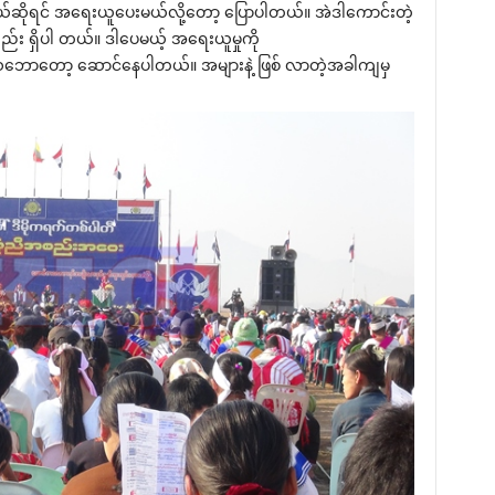
ုရင် အ‌ရေးယူ‌ပေးမယ်လို့‌တော့ ‌ပြောပါတယ်။ အဲဒါ‌ကောင်းတဲ့
်း ရှိပါ တယ်။ ဒါ‌ပေမယ့် အ‌ရေးယူမှုကို
ော‌တော့ ‌ဆောင်‌နေပါတယ်။ အများနဲ့ ဖြစ် လာတဲ့အခါကျမှ