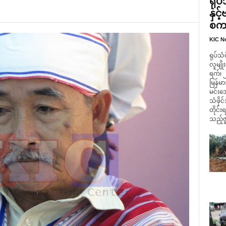
ရုပ
နှင
စကား
KIC N
ရုပ်သံ
လူမျို
ရက်၊ 
မြန်
မင်းအေ
သံဖို
တိုင်း
သည့်ဇူ