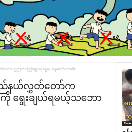
တ်‌တော်က ပြည်နယ်ဝန်ကြီးချုပ်ကို ‌ရွေးချယ်ရမယ့်သ‌ဘောပါ။”
ြည်နယ်လွှတ်‌တော်က
်ကို ‌ရွေးချယ်ရမယ့်သ‌ဘော
Facts