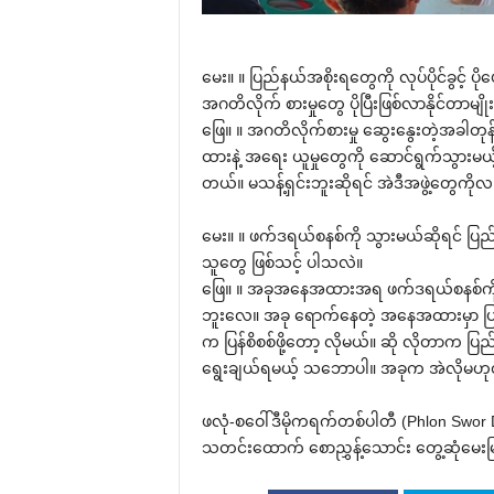
‌မေး။ ။ ပြည်နယ်အစိုးရ‌တွေကို လုပ်ပိုင်ခွင့်
အဂတိလိုက် စားမှု‌တွေ ပိုပြီးဖြစ်လာနိုင်တာမျိ
‌ဖြေ။ ။ အဂတိလိုက်စားမှု ‌ဆွေး‌နွေးတဲ့အခါ
ထားနဲ့ အ‌ရေး ယူမှု‌တွေကို ‌ဆောင်ရွက်သွားမယ့
တယ်။ မသန့်ရှင်းဘူးဆိုရင် အဲဒီအဖွဲ့‌တွေကိ
‌မေး။ ။ ဖက်ဒရယ်စနစ်ကို သွားမယ်ဆိုရင် ပြည်
သူ‌တွေ ဖြစ်သင့် ပါသလဲ။
‌ဖြေ။ ။ အခုအ‌နေအထားအရ ဖက်ဒရယ်စနစ်ကို 
ဘူး‌လေ။ အခု ‌ရောက်‌နေတဲ့ အ‌နေအထားမှာ ပြည်နယ
က ပြန်စိစစ်ဖို့‌တော့ လိုမယ်။ ဆို လိုတာက ပ
‌ရွေးချယ်ရမယ့် သ‌ဘောပါ။ အခုက အဲလိုမဟုတ်
ဖလုံ-စ‌ဝေါ်ဒီမိုကရက်တစ်ပါတီ (Phlon Swor D
သတင်း‌ထောက် ‌စောညွှန့်‌သောင်း ‌တွေ့ဆုံ‌မေး