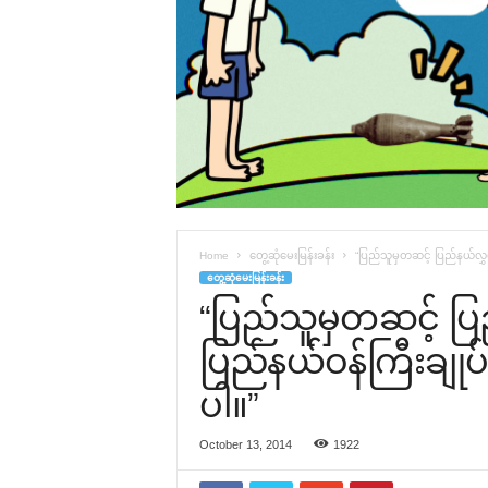
Home
တွေ့ဆုံမေးမြန်းခန်း
“ပြည်သူမှတဆင့် ပြည်နယ်လွှ
တွေ့ဆုံမေးမြန်းခန်း
“ပြည်သူမှတဆင့် ပ
ပြည်နယ်ဝန်ကြီးချုပ
ပါ။”
October 13, 2014
1922