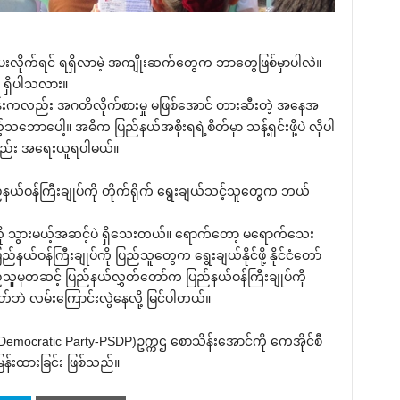
 ပို‌ပေးလိုက်ရင် ရရှိလာမဲ့ အကျိုးဆက်‌တွေက ဘာ‌တွေဖြစ်မှာပါလဲ။
ုး ရှိပါသလား။
တုန်းကလည်း အဂတိလိုက်စားမှု မဖြစ်‌အောင် တားဆီးတဲ့ အ‌နေအ
်သ‌ဘော‌ပေါ့။ အဓိက ပြည်နယ်အစိုးရရဲ့စိတ်မှာ သန့်ရှင်းဖို့ပဲ လိုပါ
ုလည်း အ‌ရေးယူရပါမယ်။
နယ်ဝန်ကြီးချုပ်ကို တိုက်ရိုက် ‌ရွေးချယ်သင့်သူ‌တွေက ဘယ်
သွားမယ့်အဆင့်ပဲ ရှိ‌သေးတယ်။ ‌ရောက်‌တော့ မ‌ရောက်‌သေး
်ဝန်ကြီးချုပ်ကို ပြည်သူ‌တွေက ‌ရွေးချယ်နိုင်ဖို့ နိုင်ငံ‌တော်
ြည်သူမှတဆင့် ပြည်နယ်လွှတ်‌တော်က ပြည်နယ်ဝန်ကြီးချုပ်ကို
ဘဲ လမ်း‌ကြောင်းလွဲ‌နေလို့ မြင်ပါတယ်။
emocratic Party-PSDP)ဥက္ကဌ ‌စောသိန်း‌အောင်ကို ‌ကေအိုင်စီ
မြန်းထားခြင်း ဖြစ်သည်။