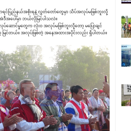
 ကရင်ပြည်နယ်အစိုးရနဲ့ လွှတ်‌တော်‌တွေမှာ သိပ်အလုပ်မဖြစ်ဘူးလို့
ဲဒီအ‌ပေါ်မှာ ဘယ်လိုမြင်ပါသလဲ။
လုပ်‌ဆောင်မှု‌တွေက လုံးဝ အလုပ်မဖြစ်ဘူးလို့‌တော့ မ‌ပြောချင်
တော့ မြင်တယ်။ အလုပ်ဖြစ်တဲ့ အ‌နေအထားအပိုင်းလည်း ရှိပါတယ်။