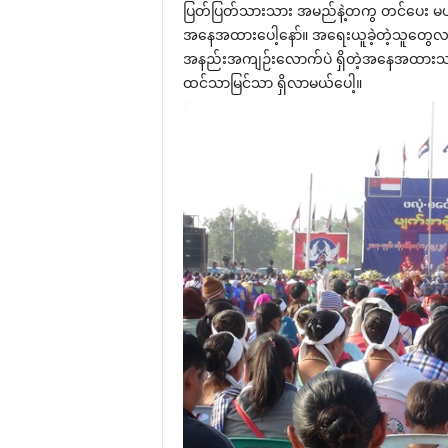
ပြတ်ပြတ်သားသား အမည်နဲ့တကွ တင်‌ပေး မယ်ဆိ
အ‌နေအထား‌ပေါ့‌နော်။ အ‌ရေးယူခဲ့တဲ့သူ‌တွေလည
အနည်းအကျဉ်း‌လောက်ပဲ ရှိတဲ့အ‌နေအထားသ‌ဘ
ထင်သာမြင်သာ ရှိလာမယ်‌ပေါ့။