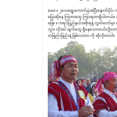
‌မေး။ ။ ၂၀၁၀‌ရွေး‌ကောက်ပွဲအပြီး‌နောက်ပိုင်း
‌ပြောဆို‌နေ ကြတာ‌တွေ ကြားရတာရှိပါတယ်။ အ
‌ဖြေ။ ။ ကရင်ပြည်နယ်အစိုးရနဲ့ လွှတ်‌တော်မှာ 
ဘူး။ လိုအပ် ချက်‌တွေ ရှိ‌နေ‌သေးတယ်လို့‌
တဖြည်းဖြည်းနဲ့ ဖြစ်လာတာ ကို ဆိုလိုတာပါ။