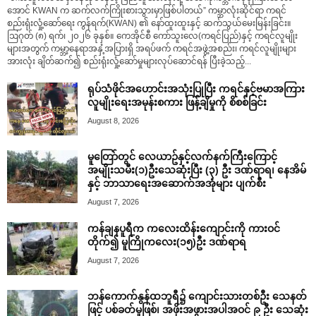
အောင် KWAN က ဆက်လက်ကြိုးစားသွားမှာဖြစ်ပါတယ်” ကမ္ဘာလုံးဆိုင်ရာ ကရင်
စည်းရုံးလှုံ့ဆော်ရေး ကွန်ရက်(KWAN) ၏ နော်ထူးထူးနှင့် ဆက်သွယ်မေးမြန်းခြင်း။
ဩဂုတ် (၈) ရက်၊ ၂၀၂၆ ခုနှစ်။ ကေအိုင်စီ ကော်သူးလေ(ကရင်ပြည်)နှင့် ကရင်လူမျိုး
များအတွက် ကမ္ဘာ့နေရာအနှံ့အပြားရှိ အရပ်ဖက် ကရင်အဖွဲ့အစည်း၊ ကရင်လူမျိုးများ
အားလုံး ချိတ်ဆက်၍ စည်းရုံးလှုံ့ဆော်မှုများလုပ်ဆောင်ရန် ပြီးခဲ့သည့်...
ရုပ်သံဖိုင်အဟောင်းအသုံးပြုပြီး ကရင်နှင့်ဗမာအကြား
လူမျိုးရေးအမုန်းစကား ဖြန့်ချိမှုကို စိစစ်ခြင်း
August 8, 2026
မူတြော်တွင် လေယာဥ်နှင့်လက်နက်ကြီးကြောင့်
အမျိုးသမီး(၁)ဦးသေဆုံးပြီး (၃) ဦး ဒဏ်ရာရ၊ နေအိမ်
နှင့် ဘာသာရေးအဆောက်အအုံများ ပျက်စီး
August 7, 2026
ကန်ချနပူရီက ကလေးထိန်းကျောင်းကို ကားဝင်
တိုက်၍ မူကြိုကလေး(၁၅)ဦး ဒဏ်ရာရ
August 7, 2026
ဘန်ကောက်နွန်ထဘူရီ၌ ကျောင်းသားတစ်ဦး သေနတ်
ဖြင့် ပစ်ခတ်မှုဖြစ်၊ အဖိုးအဖွားအပါအဝင် ၉ ဦး သေဆုံး