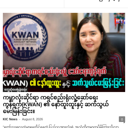
တွေ့ဆုံမေးမြန်းခန်း
ကမ္ဘာလုံးဆိုင်ရာ ကရင်စည်းရုံးလှုံ့ဆော်ရေး
ကွန်ရက်(KWAN) ၏ နော်ထူးထူးနှင့် ဆက်သွယ်
မေးမြန်းခြင်း။
-
KIC News
August 8, 2026
0
“ကော်သူးလေထဲမှာနေထိုင်နေတဲ့ ပြည်သူအားလုံးရဲ့ အသံကိုကမ္ဘာကပိုမိုကြားသိလာ