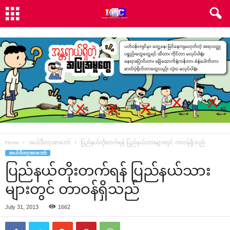
Home
အယ်ဒီတာ့အာဘော်
ပြည်နယ်တိုးတက်ရန် ပြည်နယ်သားများတွင် တာဝန်ရှိသည်
အယ်ဒီတာ့အာဘော်
ပြည်နယ်တိုးတက်ရန် ပြည်နယ်သား
များတွင် တာဝန်ရှိသည်
July 31, 2013
1662