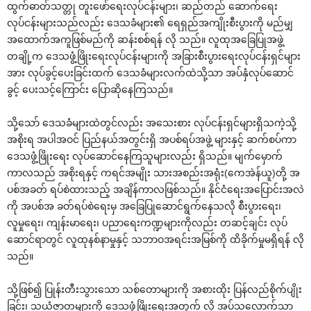
ထွက်ဓာတ်သတ္တု တူး‌ဖော်‌ရေးလုပ်ငန်းများ၊ ဆည်တည် ‌ဆောက်‌ရေး
လုပ်ငန်းများသည်လည်း ‌ဒေသခံများ၏ ‌ရေရှည်အကျိုးစီးပွားကို မည်မျှ
အ‌ထောက်အကူဖြစ်မည်ကို ဆန်းစစ်ရန် လို သည်။ လူထုအ‌ခြေပြုအဖွဲ့
တချို့က ‌ဒေသဖွံ့ဖြိုး‌ရေးလုပ်ငန်းများကို အခြားစီးပွား‌ရေးလုပ်ငန်းရှင်များ
အား လုပ်ခွင့်‌ပေးခြင်းထက် ‌ဒေသခံများလက်ထဲသို့သာ အပ်နှံလုပ်‌ဆောင်
ခွင့် ‌ပေးသင့်‌ကြောင်း ‌ပြောဆို‌နေကြသည်။
သို့‌သော် ‌ဒေသခံများထဲတွင်လည်း အ‌သေးစား လုပ်ငန်းရှင်များရှိသကဲ့သို့
အစိုးရ အပါအဝင် ပြည်နယ်အတွင်းရှိ အပစ်ရပ်အဖွဲ့ များနှင့် ဆက်စပ်ကာ
‌ဒေသဖွံ့ဖြိုး‌ရေး လုပ်‌ဆောင်‌နေကြသူများလည်း ရှိသည်။ မျက်‌မှောက်
ကာလသည် အစိုးရနှင့် ကရင်အမျိုး သားအစည်းအရုံး(‌ကေအဲန်ယူ)တို့ အ
ပစ်အခတ် ရပ်စဲထားသည့် အချိန်ကာလဖြစ်သည်။ နိုင်ငံ‌ရေးအ‌ပြောင်းအလဲ
ကို အပစ်အ ခတ်ရပ်စဲ‌ရေးမှ အ‌ခြေပြု‌ဆောင်ရွက်‌နေသလို စီးပွား‌ရေး၊
လူမှု‌ရေး၊ ကျန်းမာ‌ရေး၊ ပညာ‌ရေးကဏ္ဍများကိုလည်း တဆင့်ချင်း လုပ်
‌ဆောင်ရာတွင် လူထုနစ်နာမှုနှင့် သဘာဝအရင်းအမြစ်ကို ထိခိုက်မှုမရှိရန် လို
သည်။
သို့ဖြစ်၍ ပြုန်းတီးသွား‌သော သစ်‌တောများကို အစားထိုး ပြန်လည်စိုက်ပျိုး
ခြင်း၊ သယံဇာတများကို ‌ဒေသဖွံ့ဖြိုး‌ရေးအတွက် လို အပ်သ‌လောက်သာ