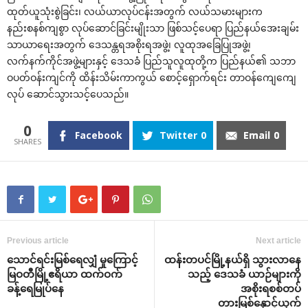
ထုတ်ယူသုံးစွဲခြင်း၊ လယ်ယာလုပ်ငန်းအတွက် လယ်သမားများက
နည်းစနစ်ကျစွာ လုပ်‌ဆောင်ခြင်းမျိုးသာ ဖြစ်သင့်‌ပေရာ ပြည်နယ်‌အေးချမ်း
သာယာ‌ရေးအတွက် ‌ဒေသန္တရအစိုးရအဖွဲ့၊ လူထုအ‌ခြေပြုအဖွဲ့၊
လက်နက်ကိုင်အဖွဲ့များနှင့် ‌ဒေသခံ ပြည်သူလူထုတို့က ပြည်နယ်၏ သဘာ
ဝပတ်ဝန်းကျင်ကို ထိန်းသိမ်းကာကွယ် ‌စောင့်‌ရှောက်ရင်း တာဝန်‌ကျေ‌ကျေ
လုပ် ‌ဆောင်သွားသင့်‌ပေသည်။
0
Facebook
Twitter
0
Email
0
Previous article
Next article
‌သောင်ရင်းမြစ်‌ရေလျှံ မှု‌ကြောင့်
ထန်းတပင်မြို့နယ်ရှိ သွားလာ‌နေ
မြဝတီမြို့ဧရိယာ ထက်ဝက်
သည့် ‌ဒေသခံ ယာဉ်များကို
ခန့်‌ရေမြုပ်‌နေ
အစိုးရစစ်တပ်
တားမြစ်‌နှောင့်ယှက်