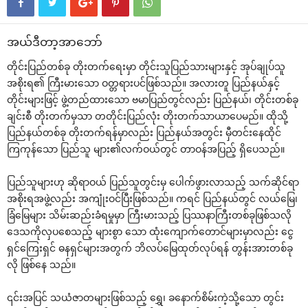
အယ်ဒီတာ့အာ‌ဘော်
တိုင်းပြည်တစ်ခု တိုးတက်‌ရေးမှာ တိုင်းသူပြည်သားများနှင့် အုပ်ချုပ်သူ
အစိုးရ၏ ကြီးမား‌သော ဝတ္တရားပင်ဖြစ်သည်။
အလားတူ ပြည်နယ်နှင့်
တိုင်းများဖြင့် ဖွဲ့တည်ထား‌သော ဗမာပြည်တွင်လည်း ပြည်နယ်၊ တိုင်းတစ်ခု
ချင်းစီ တိုးတက်မှသာ တတိုင်းပြည်လုံး တိုးတက်သာယာ‌ပေမည်။ ထိုသို့
ပြည်နယ်တစ်ခု တိုးတက်ရန်မှာလည်း ပြည်နယ်အတွင်း မှီတင်း‌နေထိုင်
ကြကုန်‌သော ပြည်သူ များ၏လက်ဝယ်တွင် တာဝန်အပြည့် ရှိ‌ပေသည်။
ပြည်သူများဟု ဆိုရာဝယ် ပြည်သူတွင်းမှ ‌ပေါက်ဖွားလာသည့် သက်ဆိုင်ရာ
အစိုးရအဖွဲ့လည်း အကျုံးဝင်ပြီးဖြစ်သည်။ ကရင် ပြည်နယ်တွင် လယ်‌မြေ၊
ခြံ‌မြေများ သိမ်းဆည်းခံရမှုမှာ ကြီးမားသည့် ပြဿနာကြီးတစ်ခုဖြစ်သလို
‌ဒေသကိုလှပ‌စေသည့် များစွာ ‌သော ထုံး‌ကျောက်‌တောင်များမှာလည်း ‌ငွေ
ရှင်‌ကြေးရှင် ဓနရှင်များအတွက် ဘိလပ်‌မြေထုတ်လုပ်ရန် တွန်းအားတစ်ခု
လို ဖြစ်‌နေ သည်။
၎င်းအပြင် သယံဇာတများဖြစ်သည့် ‌ရွှေ၊ ခ‌နောက်စိမ်းကဲ့သို့‌သော တွင်း