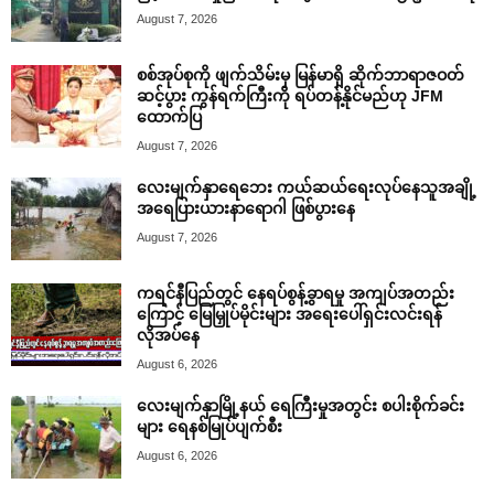
August 7, 2026
စစ်အုပ်စုကို ဖျက်သိမ်းမှ မြန်မာရှိ ဆိုက်ဘာရာဇဝတ်
ဆင့်ပွား ကွန်ရက်ကြီးကို ရပ်တန့်နိုင်မည်ဟု JFM
ထောက်ပြ
August 7, 2026
လေးမျက်နှာရေဘေး ကယ်ဆယ်ရေးလုပ်နေသူအချို့
အရေပြားယားနာရောဂါ ဖြစ်ပွားနေ
August 7, 2026
ကရင်နီပြည်တွင် နေရပ်စွန့်ခွာရမှု အကျပ်အတည်း
ကြောင့် မြေမြှုပ်မိုင်းများ အရေးပေါ်ရှင်းလင်းရန်
လိုအပ်နေ
August 6, 2026
လေးမျက်နှာမြို့နယ် ရေကြီးမှုအတွင်း စပါးစိုက်ခင်း
များ ရေနစ်မြုပ်ပျက်စီး
August 6, 2026