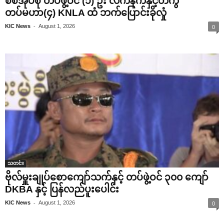
စစ်အုပ်စု တပ်ဖွဲ့ဝင် (၁) ဦး လက်နက်နှင့်တကွ
တပ်မဟာ(၄) KNLA ထံ ဘက်ပြောင်းခိုလှုံ
-
KIC News
August 1, 2026
0
သတင်း
ဗိုလ်မှူးချုပ်စောကျော်သက်နှင့် တပ်ဖွဲ့ဝင် ၃၀၀ ကျော်
DKBA နှင့် ပြန်လည်ပူးပေါင်း
-
KIC News
August 1, 2026
0