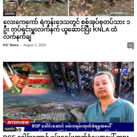
သတင်း
လေးကေကော် ရဲကုန်းဒေသတွင် စစ်အုပ်စုတပ်သား ၁
ဦး တပ်ရင်းမှူးလက်နက် ယူဆောင်ပြီး KNLA ထံ
လက်နက်ချ
-
KIC News
August 2, 2026
0
သတင်း