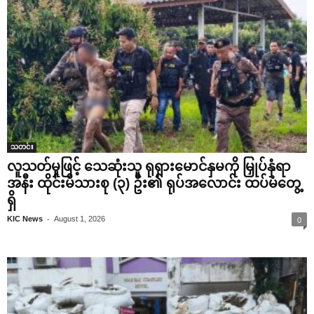
သတင်း
လူသတ်မှုဖြင့် သေဆုံးသူ ရုရှားမောင်နှမကို မြှုပ်နှံရာ
အနီး ထိုင်းမိသားစု (၃) ဦး၏ ရုပ်အလောင်း ထပ်မံတွေ့
ရှိ
-
KIC News
August 1, 2026
0