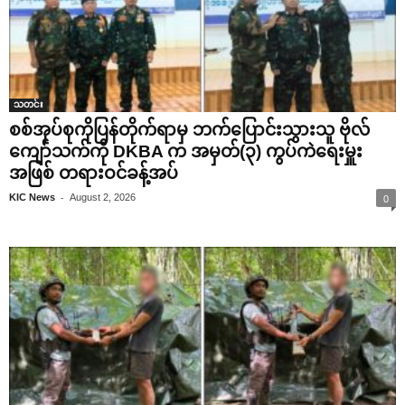
သတင်း
စစ်အုပ်စုကိုပြန်တိုက်ရာမှ ဘက်ပြောင်းသွားသူ ဗိုလ်
ကျော်သက်ကို DKBA က အမှတ်(၃) ကွပ်ကဲရေးမှူး
အဖြစ် တရားဝင်ခန့်အပ်
-
KIC News
August 2, 2026
0