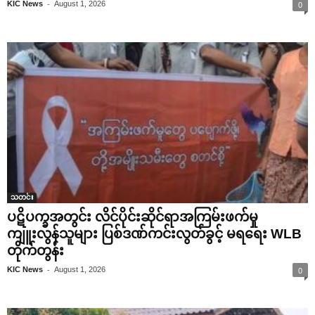
-
KIC News
August 1, 2026
0
သတင်း
ပဋိပက္ခအတွင်း လိင်ပိုင်းဆိုင်ရာအကြမ်းဖက်မှု
ကျူးလွန်သူများ ပြစ်ဒဏ်ကင်းလွတ်ခွင့် မရရေး WLB
တိုက်တွန်း
-
KIC News
August 1, 2026
0