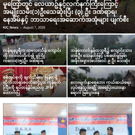
မူတြော်တွင် လေယာဥ်နှင့်လက်နက်ကြီးကြောင့်
အမျိုးသမီး(၁)ဦးသေဆုံးပြီး (၃) ဦး ဒဏ်ရာရ၊
နေအိမ်နှင့် ဘာသာရေးအဆောက်အအုံများ ပျက်စီး
-
KIC News
August 7, 2026
ကန်ချနပူရီက ကလေးထိန်းကျောင်း
ဘန်ကောက်နွန်ထဘူရီ၌ ကျောင်းသား
ကို ကားဝင်တိုက်၍ မူကြို
တစ်ဦး သေနတ်ဖြင့် ပစ်ခတ်မှုဖြစ်၊
ကလေး(၁၅)ဦး ဒဏ်ရာရ
အဖိုးအဖွားအပါအဝင် ၉ ဦး သေဆုံး
စစ်အုပ်စုကို ဖျက်သိမ်းမှ မြန်မာရှိ
ဆိုက်ဘာရာဇဝတ်ဆင့်ပွား ကွန်ရက်
လေးမျက်နှာရေဘေး ကယ်ဆယ်ရေး
ကြီးကို ရပ်တန့်နိုင်မည်ဟု JFM
လုပ်နေသူအချို့ အရေပြားယားနာ
ထောက်ပြ
ရောဂါ ဖြစ်ပွားနေ