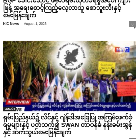
BGF ခေါင်းဆောင် ဖမ်းဝရမ်းထုတ်ခံရမှုအပေါ် ကျား
ဖြန့် အရေးစောင့်ကြည့်လေ့လာသူ စောသူးဘီးနှင့်
မေးမြန်းချက်
-
KIC News
August 1, 2026
0
သတင်း
ရှမ်းပြည်နယ်၌ လိင်နှင့် ဂျဲန်ဒါအခြေပြု အကြမ်းဖက်ခံ
ရမှုများနှင့် ပတ်သက်၍ SWAN တာဝန်ခံ နန်းခမ်းအွန်
နှင့် ဆက်သွယ်မေးမြန်းချက်