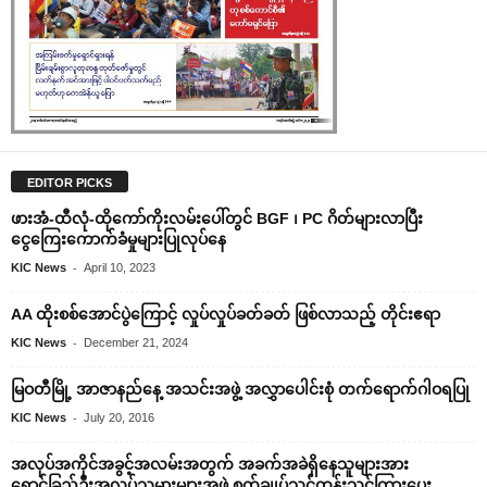
EDITOR PICKS
ဖားအံ-ထီလုံ-ထိုကော်ကိုးလမ်းပေါ်တွင် BGF ၊ PC ဂိတ်များလာပြီး
ငွေကြေးကောက်ခံမှုများပြုလုပ်နေ
-
KIC News
April 10, 2023
AA ထိုးစစ်အောင်ပွဲကြောင့် လှုပ်လှုပ်ခတ်ခတ် ဖြစ်လာသည့် တိုင်းဧရာ
-
KIC News
December 21, 2024
မြဝတီမြို့ အာဇာနည်‌နေ့ အသင်းအဖွဲ့ အလွှာ‌ပေါင်းစုံ တက်‌ရောက်ဂါဝရပြု
-
KIC News
July 20, 2016
အလုပ်အကိုင်အခွင့်အလမ်းအတွက် အခက်အခဲရှိနေသူများအား
ရောင်ခြည်ဦးအလုပ်သမားများအဖွဲ့ စက်ချုပ်သင်တန်းသင်ကြားပေး