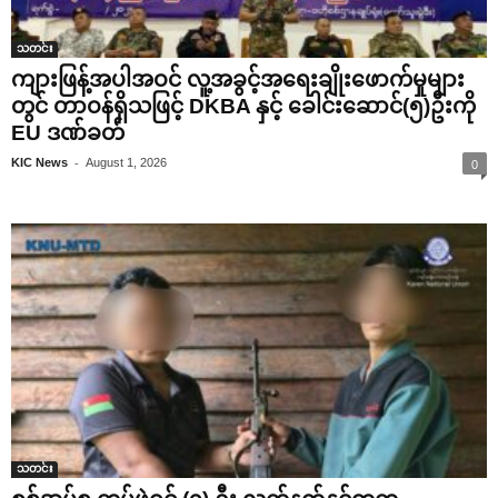
သတင်း
ကျားဖြန့်အပါအဝင် လူ့အခွင့်အရေးချိုးဖောက်မှုများ
တွင် တာဝန်ရှိသဖြင့် DKBA နှင့် ခေါင်းဆောင်(၅)ဦးကို
EU ဒဏ်ခတ်
-
KIC News
August 1, 2026
0
သတင်း