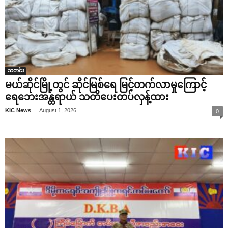
သတင်း
မယ်ဆိုင်မြို့တွင် ဆိုင်မြစ်ရေ မြင့်တက်လာမှုကြောင့်
ရေဘေးအန္တရာယ် သတိပေးတပ်လှန့်ထား
-
KIC News
August 1, 2026
0