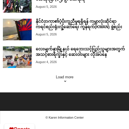
August 5, 2026
နိုင်ငံတကာ၏ပံ့ပိုးကူညီမှုရရှိရန် ကမ္ဘာလုံးဆိုင်ရာ
ကရင်စည်းရုံးလှုံ့ဆော်ရေး ကွန်ရက်(KWAN) ဖွဲ့စည်း
August 5, 2026
လေးမျက်နှာမြို့နယ် ရေဘေးသင့်ပြည်သူများအတွက်
အသင့်စားရိက္ခာနှင့် ဆေးဝါးများ လိုအပ်နေ
August 4, 2026
Load more
© Karen Information Center