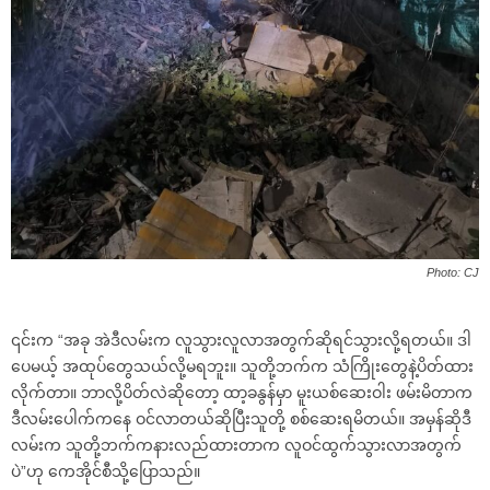
Photo: CJ
၎င်းက “အခု အဲဒီလမ်းက လူသွားလူလာအတွက်ဆိုရင်သွားလို့ရတယ်။ ဒါ
ပေမယ့် အထုပ်တွေသယ်လို့မရဘူး။ သူတို့ဘက်က သံကြိုးတွေနဲ့ပိတ်ထား
လိုက်တာ။ ဘာလို့ပိတ်လဲဆိုတော့ ထာ့ခနွန်မှာ မူးယစ်ဆေးဝါး ဖမ်းမိတာက
ဒီလမ်းပေါက်ကနေ ဝင်လာတယ်ဆိုပြီးသူတို့ စစ်ဆေးရမိတယ်။ အမှန်ဆိုဒီ
လမ်းက သူတို့ဘက်ကနားလည်ထားတာက လူဝင်ထွက်သွားလာအတွက်
ပဲ”ဟု ကေအိုင်စီသို့ပြောသည်။