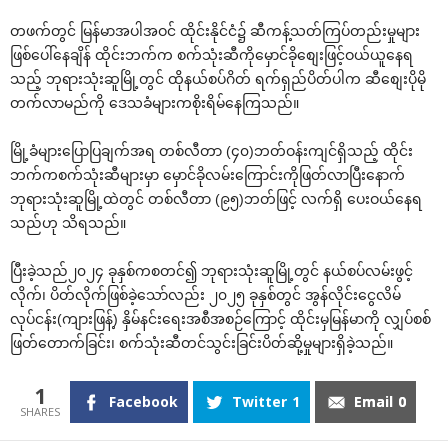
တဖက်တွင် မြန်မာအပါအဝင် ထိုင်းနိုင်ငံ၌ ဆီကန့်သတ်ကြပ်တည်းမှုများ
ဖြစ်ပေါ်နေချိန် ထိုင်းဘက်က စက်သုံးဆီကိုမှောင်ခိုစျေးဖြင့်ဝယ်ယူနေရ
သည့် ဘုရားသုံးဆူမြို့တွင် ထိုနယ်စပ်ဂိတ် ရက်ရှည်ပိတ်ပါက ဆီစျေးပိုမို
တက်လာမည်ကို ဒေသခံများကစိုးရိမ်နေကြသည်။
မြို့ခံများပြောပြချက်အရ တစ်လီတာ (၄၀)ဘတ်ဝန်းကျင်ရှိသည့် ထိုင်း
ဘက်ကစက်သုံးဆီများမှာ မှောင်ခိုလမ်းကြောင်းကိုဖြတ်လာပြီးနောက်
ဘုရားသုံးဆူမြို့ထဲတွင် တစ်လီတာ (၉၅)ဘတ်ဖြင့် လက်ရှိ ပေးဝယ်နေရ
သည်ဟု သိရသည်။
ပြီးခဲ့သည်၂၀၂၄ ခုနှစ်ကစတင်၍ ဘုရားသုံးဆူမြို့တွင် နယ်စပ်လမ်းဖွင့်
လိုက်၊ ပိတ်လိုက်ဖြစ်ခဲ့သော်လည်း ၂၀၂၅ ခုနှစ်တွင် အွန်လိုင်းငွေလိမ်
လုပ်ငန်း(ကျားဖြန့်) နှိမ်နင်းရေးအစီအစဉ်ကြောင့် ထိုင်းမှမြန်မာကို လျှပ်စစ်
ဖြတ်တောက်ခြင်း၊ စက်သုံးဆီတင်သွင်းခြင်းပိတ်ဆို့မှုများရှိခဲ့သည်။
1
Facebook
Twitter
1
Email
0