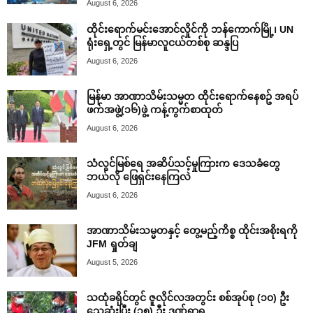
August 6, 2026
ထိုင်းရောက်မင်းအောင်လှိုင်ကို ဘန်ကောက်မြို့၊ UN
ရုံးရှေ့တွင် မြန်မာလူငယ်တစ်စု ဆန္ဒပြ
August 6, 2026
မြန်မာ အာဏာသိမ်းသမ္မတ ထိုင်းရောက်နေစဥ် အရပ်
ဖက်အဖွဲ့(၁၆)ဖွဲ့ ကန့်ကွက်စာထုတ်
August 6, 2026
သံလွင်မြစ်ရေ အဆိပ်သင့်မှုကြားက ဒေသခံတွေ
ဘယ်လို ဖြေရှင်းနေကြလဲ
August 6, 2026
အာဏာသိမ်းသမ္မတနှင့် တွေ့မည့်ကိစ္စ ထိုင်းအစိုးရကို
JFM ရှုတ်ချ
August 5, 2026
သထုံခရိုင်တွင် ဇူလိုင်လအတွင်း စစ်အုပ်စု (၁၀) ဦး
သေဆုံးပြီး (၁၅) ဦး ဒဏ်ရာရ