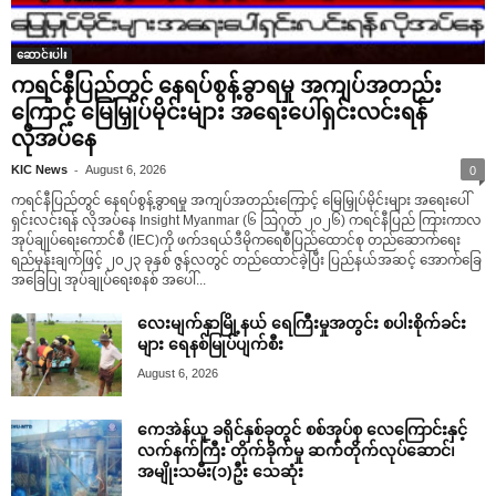
ဆောင်းပါး
ကရင်နီပြည်တွင် နေရပ်စွန့်ခွာရမှု အကျပ်အတည်း
ကြောင့် မြေမြှုပ်မိုင်းများ အရေးပေါ်ရှင်းလင်းရန်
လိုအပ်နေ
-
KIC News
August 6, 2026
0
ကရင်နီပြည်တွင် နေရပ်စွန့်ခွာရမှု အကျပ်အတည်းကြောင့် မြေမြှုပ်မိုင်းများ အရေးပေါ်
ရှင်းလင်းရန် လိုအပ်နေ Insight Myanmar (၆ ဩဂုတ် ၂၀၂၆) ကရင်နီပြည် ကြားကာလ
အုပ်ချုပ်ရေးကောင်စီ (IEC)ကို ဖက်ဒရယ်ဒီမိုကရေစီပြည်ထောင်စု တည်ဆောက်ရေး
ရည်မှန်းချက်ဖြင့် ၂၀၂၃ ခုနှစ် ဇွန်လတွင် တည်ထောင်ခဲ့ပြီး ပြည်နယ်အဆင့် အောက်ခြေ
အခြေပြု အုပ်ချုပ်ရေးစနစ် အပေါ်...
လေးမျက်နှာမြို့နယ် ရေကြီးမှုအတွင်း စပါးစိုက်ခင်း
များ ရေနစ်မြုပ်ပျက်စီး
August 6, 2026
ကေအဲန်ယူ ခရိုင်နှစ်ခုတွင် စစ်အုပ်စု လေကြောင်းနှင့်
လက်နက်ကြီး တိုက်ခိုက်မှု ဆက်တိုက်လုပ်ဆောင်၊
အမျိုးသမီး(၁)ဦး သေဆုံး