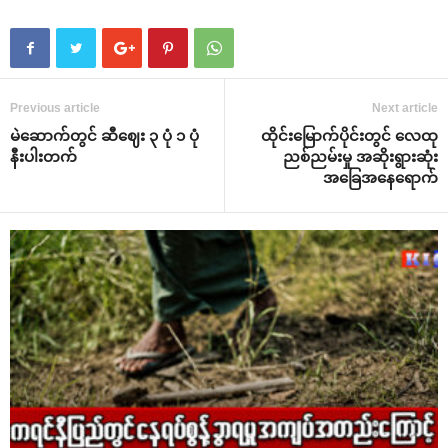
Previous article
Next article
မဲဆောက်တွင် ဆီဈေး ၃ ပုံ ၁ ပုံ
ထိုင်းမြောက်ပိုင်းတွင် လေထု
နီးပါးတက်
ညစ်ညမ်းမှု အဆိုးရွားဆုံး
အခြေအနေရောက်