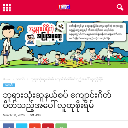
Home
သတင်း
ဘုရားသုံးဆူနယ်စပ် ကျောင်းဂိတ်ပိတ်သည့်အပေါ် လူထုစိုးရိမ်
သတင်း
ဘုရားသုံးဆူနယ်စပ် ကျောင်းဂိတ်
ပိတ်သည့်အပေါ် လူထုစိုးရိမ်
March 30, 2026
499