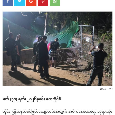
Photo: CJ
မတ် (၃၀) ရက်၊ ၂၀၂၆ခုနှစ်။ ကေအိုင်စီ
ထိုင်း-မြန်မာနယ်စပ်ဖြတ်ကျော်လမ်းအတွက် အဓိကအားထားရာ ဘုရားသုံး