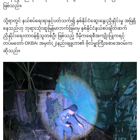
ဖြစ်သည်။
သို့ရာတွင် နယ်စပ်ရေးရာနှင့်ပတ်သက်၍ နှစ်နိုင်ငံဆွေးနွေးညှိနှိုင်းမှု အမြဲရှိ
နေသည်ဟု ဘုရားသုံးဆူမြန်မာဘက်ခြမ်းမှ နှစ်နိုင်ငံနယ်စပ်ချိတ်ဆက်
ညှိနှိုင်းရေးတာဝန်ရှိသူတစ်ဦး ဖြစ်သည့် ဒီမိုကရေစီအကျိုးပြုကရင့်
တပ်မတော်-DKBA၊ အမှတ်(၂)နည်းဗျူဟာ၏ ဗိုလ်မှူးကြီးစောအေဝမ်းက
ဆိုသည်။