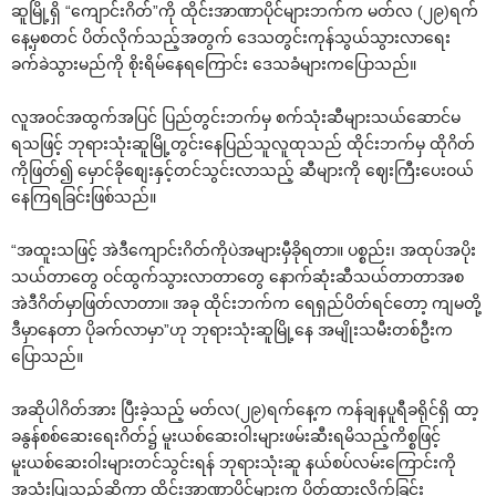
ဆူမြို့ရှိ “ကျောင်းဂိတ်”ကို ထိုင်းအာဏာပိုင်များဘက်က မတ်လ (၂၉)ရက်
နေ့မှစတင် ပိတ်လိုက်သည့်အတွက် ဒေသတွင်းကုန်သွယ်သွားလာရေး
ခက်ခဲသွားမည်ကို စိုးရိမ်နေရကြောင်း ဒေသခံများကပြောသည်။
လူအဝင်အထွက်အပြင် ပြည်တွင်းဘက်မှ စက်သုံးဆီများသယ်ဆောင်မ
ရသဖြင့် ဘုရားသုံးဆူမြို့တွင်းနေပြည်သူလူထုသည် ထိုင်းဘက်မှ ထိုဂိတ်
ကိုဖြတ်၍ မှောင်ခိုစျေးနှင့်တင်သွင်းလာသည့် ဆီများကို ဈေးကြီးပေးဝယ်
နေကြရခြင်းဖြစ်သည်။
“အထူးသဖြင့် အဲဒီကျောင်းဂိတ်ကိုပဲအများမှီခိုရတာ။ ပစ္စည်း၊ အထုပ်အပိုး
သယ်တာတွေ ဝင်ထွက်သွားလာတာတွေ နောက်ဆုံးဆီသယ်တာတာအစ
အဲဒီဂိတ်မှာဖြတ်လာတာ။ အခု ထိုင်းဘက်က ရေရှည်ပိတ်ရင်တော့ ကျမတို့
ဒီမှာနေတာ ပိုခက်လာမှာ”ဟု ဘုရားသုံးဆူမြို့နေ အမျိုးသမီးတစ်ဦးက
ပြောသည်။
အဆိုပါဂိတ်အား ပြီးခဲ့သည့် မတ်လ(၂၉)ရက်နေ့က ကန်ချနပူရီခရိုင်ရှိ ထာ့
ခနွန်စစ်ဆေးရေးဂိတ်၌ မူးယစ်ဆေးဝါးများဖမ်းဆီးရမိသည့်ကိစ္စဖြင့်
မူးယစ်ဆေးဝါးများတင်သွင်းရန် ဘုရားသုံးဆူ နယ်စပ်လမ်းကြောင်းကို
အသုံးပြုသည်ဆိုကာ ထိုင်းအာဏာပိုင်များက ပိတ်ထားလိုက်ခြင်း