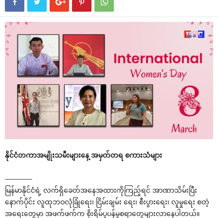
နိုင်ငံတကာအမျိုးသမီးများနေ့ အမှတ်တရ စကားသံများ
————
မြန်မာနိုင်ငံရဲ့ လက်ရှိခေတ်အနေအထားကိုကြည့်ရင် အာဏာသိမ်းပြီး
နောက်ပိုင်း လူထုဘဝလုံခြုံရေး၊ ငြိမ်းချမ်း ရေး၊ စီးပွားရေး၊ လူမှုရေး စတဲ့
အရေးတွေမှာ အဖက်ဖက်က စိုးရိမ်ပူပန်မှုစရာတွေများလာနေပါတယ်။