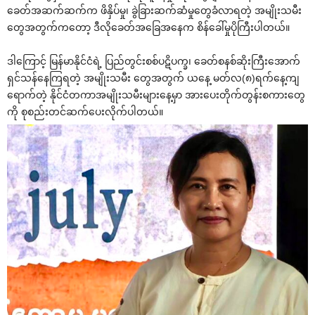
ခေတ်အဆက်ဆက်က ဖိနှိပ်မှု၊ ခွဲခြားဆက်ဆံမှုတွေခံလာရတဲ့ အမျိုးသမီး
တွေအတွက်ကတော့ ဒီလိုခေတ်အခြေအနေက စိန်ခေါ်မှုပိုကြီးပါတယ်။
ဒါကြောင့် မြန်မာနိုင်ငံရဲ့ ပြည်တွင်းစစ်ပဋိပက္ခ၊ ခေတ်စနစ်ဆိုးကြီးအောက်
ရှင်သန်နေကြရတဲ့ အမျိုးသမီး တွေအတွက် ယနေ့ မတ်လ(၈)ရက်နေ့ကျ
ရောက်တဲ့ နိုင်ငံတကာအမျိုးသမီးများနေ့မှာ အားပေးတိုက်တွန်းစကားတွေ
ကို စုစည်းတင်ဆက်ပေးလိုက်ပါတယ်။