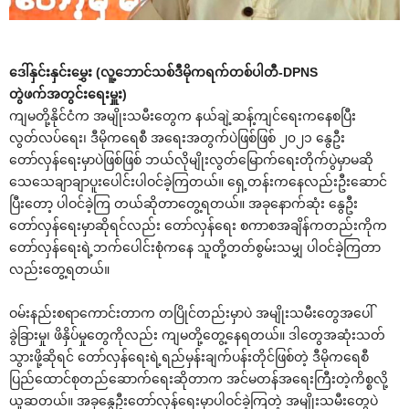
ဒေါ်နှင်းနှင်းမွှေး (လူ့ဘောင်သစ်ဒီမိုကရက်တစ်ပါတီ-DPNS
တွဲဖက်အတွင်းရေးမှူး)
ကျမတို့နိုင်ငံက အမျိုးသမီးတွေက နယ်ချဲ့ဆန့်ကျင်ရေးကနေစပြီး
လွတ်လပ်ရေး၊ ဒီမိုကရေစီ အရေးအတွက်ပဲဖြစ်ဖြစ် ၂၀၂၁ နွေဦး
တော်လှန်ရေးမှာပဲဖြစ်ဖြစ် ဘယ်လိုမျိုးလွတ်မြောက်ရေးတိုက်ပွဲမှာမဆို
သေသေချာချာပူးပေါင်းပါဝင်ခဲ့ကြတယ်။ ရှေ့တန်းကနေလည်းဦးဆောင်
ပြီးတော့ ပါဝင်ခဲ့ကြ တယ်ဆိုတာတွေ့ရတယ်။ အခုနောက်ဆုံး နွေဦး
တော်လှန်ရေးမှာဆိုရင်လည်း တော်လှန်ရေး စကာစအချိန်ကတည်းကိုက
တော်လှန်ရေးရဲ့ဘက်ပေါင်းစုံကနေ သူတို့တတ်စွမ်းသမျှ ပါဝင်ခဲ့ကြတာ
လည်းတွေ့ရတယ်။
ဝမ်းနည်းစရာကောင်းတာက တပြိုင်တည်းမှာပဲ အမျိုးသမီးတွေအပေါ်
ခွဲခြားမှု၊ ဖိနှိပ်မှုတွေကိုလည်း ကျမတို့တွေ့နေရတယ်။ ဒါတွေအဆုံးသတ်
သွားဖို့ဆိုရင် တော်လှန်ရေးရဲ့ရည်မှန်းချက်ပန်းတိုင်ဖြစ်တဲ့ ဒီမိုကရေစီ
ပြည်ထောင်စုတည်ဆောက်ရေးဆိုတာက အင်မတန်အရေးကြီးတဲ့ကိစ္စလို့
ယူဆတယ်။ အခုနွေဦးတော်လှန်ရေးမှာပါဝင်ခဲ့ကြတဲ့ အမျိုးသမီးတွေပဲ