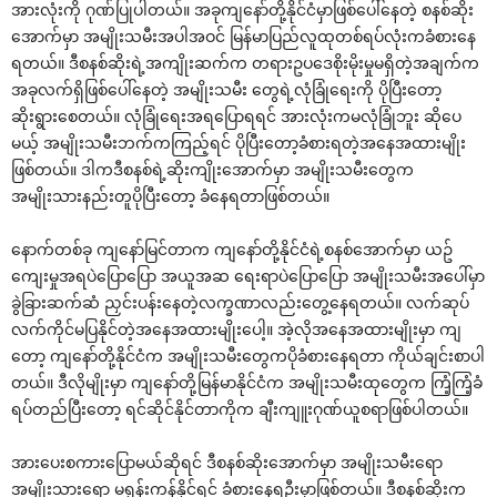
အားလုံးကို ဂုဏ်ပြုပါတယ်။ အခုကျနော်တို့နိုင်ငံမှာဖြစ်ပေါ်နေတဲ့ စနစ်ဆိုး
အောက်မှာ အမျိုးသမီးအပါအဝင် မြန်မာပြည်လူထုတစ်ရပ်လုံးကခံစားနေ
ရတယ်။ ဒီစနစ်ဆိုးရဲ့အကျိုးဆက်က တရားဥပဒေစိုးမိုးမှုမရှိတဲ့အချက်က
အခုလက်ရှိဖြစ်ပေါ်နေတဲ့ အမျိုးသမီး တွေရဲ့လုံခြုံရေးကို ပိုပြီးတော့
ဆိုးရွားစေတယ်။ လုံခြုံရေးအရပြောရရင် အားလုံးကမလုံခြုံဘူး ဆိုပေ
မယ့် အမျိုးသမီးဘက်ကကြည့်ရင် ပိုပြီးတော့ခံစားရတဲ့အနေအထားမျိုး
ဖြစ်တယ်။ ဒါကဒီစနစ်ရဲ့ဆိုးကျိုးအောက်မှာ အမျိုးသမီးတွေက
အမျိုးသားနည်းတူပိုပြီးတော့ ခံနေရတာဖြစ်တယ်။
နောက်တစ်ခု ကျနော်မြင်တာက ကျနော်တို့နိုင်ငံရဲ့စနစ်အောက်မှာ ယဥ်
ကျေးမှုအရပဲပြောပြော အယူအဆ ရေးရာပဲပြောပြော အမျိုးသမီးအပေါ်မှာ
ခွဲခြားဆက်ဆံ ညှင်းပန်းနေတဲ့လက္ခဏာလည်းတွေ့နေရတယ်။ လက်ဆုပ်
လက်ကိုင်မပြနိုင်တဲ့အနေအထားမျိုးပေါ့။ အဲ့လိုအနေအထားမျိုးမှာ ကျ
တော့ ကျနော်တို့နိုင်ငံက အမျိုးသမီးတွေကပိုခံစားနေရတာ ကိုယ်ချင်းစာပါ
တယ်။ ဒီလိုမျိုးမှာ ကျနော်တို့မြန်မာနိုင်ငံက အမျိုးသမီးထုတွေက ကြံ့ကြံ့ခံ
ရပ်တည်ပြီးတော့ ရင်ဆိုင်နိုင်တာကိုက ချီးကျူးဂုဏ်ယူစရာဖြစ်ပါတယ်။
အားပေးစကားပြောမယ်ဆိုရင် ဒီစနစ်ဆိုးအောက်မှာ အမျိုးသမီးရော
အမျိုးသားရော မရုန်းကန်နိုင်ရင် ခံစားနေရဦးမှာဖြစ်တယ်။ ဒီစနစ်ဆိုးက