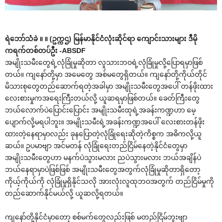
ရဲဘော်သံခဲ ။ ။ (ဥက္ကဌ) မြန်မာနိုင်ငံလုံးဆိုင်ရာ ကျောင်းသားများ ဒီမို
ကရက်တစ်တပ်ဦး -ABSDF
အမျိုးသမီးတွေရဲ့လုံခြုံမှုဆိုတာ လူသားဘဝရဲ့လုံခြုံမှုလို့ပြောရမှာဖြစ်
တယ်။ ကျနော်တို့မှာ အမေတွေ အစ်မတွေရှိတယ်။ ကျနော်တို့ကိုယ်တိုင်
မိသားစုတွေတည်ဆောက်ရတဲ့အခါမှာ အမျိုးသမီးတွေအပေါ် တန်ဖိုးထား
လေးစားမှုကအရေးကြီးတယ်လို့ ယူဆရမှာဖြစ်တယ်။ ခေတ်ကြီးတွေ
ဘယ်လောက်ပဲပြောင်းပြောင်း အမျိုးသမီးထုရဲ့အခန်းကဏ္ဍဟာ မေ့
ပျောက်လို့မရပါဘူး။ အမျိုးသမီးရဲ့အခန်းကဏ္ဍအပေါ် လေးစားတန်ဖိုး
ထားတဲ့နေရာမှာလည်း ခုနပြောတဲ့လုံခြုံရေးဆိုတဲ့ကိစ္စက အဓိကလို့ယူ
ဆယ်။ ဥပမာဗျာ အင်မတန် လုံခြုံရေးတည်ငြိမ်နေတဲ့နိုင်ငံတွေမှာ
အမျိုးသမီးတွေဟာ မနက်ပဲသွားမလား ညပဲသွားမလား ဘယ်အချိန်ပဲ
ဘယ်နေရာမှာပဲဖြစ်ဖြစ် အမျိုးသမီးတွေအတွက်လုံခြုံမှုဆိုတာရှိတော့
ကိုယ့်ကိုယ်ကို လုံခြုံမှုရှိနိုင်သလို အားလုံးလူထုဘဝအတွက် တည်ငြိမ်မှုကို
တည်ဆောက်နိုင်မယ်လို့ ယူဆလို့ရတယ်။
ကျနော်တို့နိုင်ငံမှာတော့ စစ်မက်တွေလည်းဖြစ် မတည်ငြိမ်ဘူးဗျာ