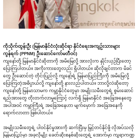
ကိုသိုက်ထွန်းဦး (မြန်မာနိုင်ငံလုံးဆိုင်ရာ နိုင်ငံရေးအကျဥ်းသားများ
ကွန်ရက် (PPNM) ဦးဆောင်ကော်မတီဝင်)
ကျနော်တို့ မြန်မာနိုင်ငံဆိုတာကို အမိမြေလို့ အားလုံးက နှိုင်းယှဉ်ပြီးတော့
ပြောကြပါတယ်။ အကိုးကားတွေလည်း ရှိပါတယ်။ ဆိုလိုချင်တာက မိခင်
တွေ ဦးဆောင်တဲ့ တိုင်းပြည်လို့ ကျနော့်ရဲ့ မြန်မာပြည်ကြီးကို အမိမြေလို့
ပြောကြတဲ့အဓိပ္ပာယ်လို့ ကျနော်တို့ နားလည်ပါတယ်။ ဘာလို့လဲဆိုတော့
ကျနော်တို့ မြန်မာသာမက ကမ္ဘာ့နိုင်ငံတွေမှာ အမျိုးသမီးတွေရဲ့ စွမ်းဆောင်
ရည်အားတွေ တိုးတက်လာမှုကြောင့် လက်ရှိ မြန်မာနိုင်ငံ အခြေအနေတွေ
အပါအဝင် ကမ္ဘာကြီးရဲ့ အခြေအနေဟာ မျက်မှောက် အခြေအနေကို
ရောက်လာတာ ဖြစ်ပါတယ်။
အမျိုးသမီးတွေရဲ့ ပါဝင်နိုင်မှုအားကို ဆက်ပြီးမှ မြှင့်တင်နိုင်ဖို့ လိုအပ်သလို
မြန်မာပြည်မှာ အခုလိုမျိုး ခေတ်ဆိုးစနစ်ဆိုးတွေရဲ့ အောက်မှာ ကျရာကဏ္ဍ