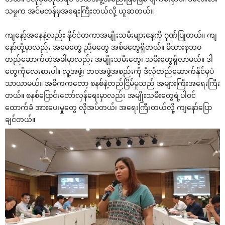
သမှုက အင်မတန်မှအရေးကြီးတယ်လို့ ယူဆတယ်။
ကျနော့်အနေနဲ့လည်း နိုင်ငံတကာအမျိုးသမီးများနေ့ကို ဂုဏ်ပြုတယ်။ ကျ
နော်တို့မှာလည်း အမေတွေ ညီမတွေ အစ်မတွေရှိတယ်။ မိသားစုဘဝ
တည်ဆောက်တဲ့အခါမှာလည်း အမျိုးသမီးတွေ၊ သမီးတွေရှိလာမယ်။ ဒါ
တွေကိုလေးစားပါ။ လူ့အဖွဲ့၊ ဘဝအဖွဲ့အစည်းကို ဒီလိုတည်ဆောက်နိုင်မှပဲ
သာယာမယ်။ အဓိကကတော့ စနစ်နဲ့တည်ငြိမ်မှုသည် အများကြီးအရေးကြီး
တယ်။ စနစ်ပြောင်းတော်လှန်ရေးမှာလည်း အမျိုးသမီးတွေရဲ့ပါဝင်
ထောက်ခံ အားပေးမှုတွေ လိုအပ်တယ်၊ အရေးကြီးတယ်လို့ ကျနော်ပြော
ချင်တယ်။