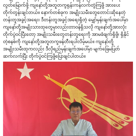
လွတ်မြောက်ဖို့ ကျနော်တို့အတူတကွရုန်းကန်လက်တွဲကြဖို့ အားပေး
တိုက်တွန်းချင်တယ်။ နောက်တစ်ခုက အမျိုးသမီးတွေတောင်းဆိုနေတဲ့
တန်းတူအခွင့်အရေး၊ ဒီတန်းတူအခွင့်အရေးရှိတဲ့ မျှော်မှန်းချက်အပေါ်မှာ
ကျနော်တို့အမျိုးသားထုတွေမှာလည်းတာဝန်ရှိသလို ကျနော်တို့အားလုံး
တိုက်ပွဲဝင်ပြီးတော့ အမျိုးသမီးတွေတန်းတူရေးကို အာမခံချက်ရှိဖို့၊ ရှိနိုင်
တဲ့စနစ်ကို ကျနော်တို့အတူတကွဖန်တီးရပါလိမ့်မယ်။ ကျနော်တို့
အမျိုးသမီးထုကလည်း ဒီလိုရည်မှန်းချက်အပေါ်မှာ မျက်ခြေမပြတ်
ဆက်လက်ပြီး တိုက်ပွဲဝင်ကြဖို့ပြောချင်ပါတယ်။