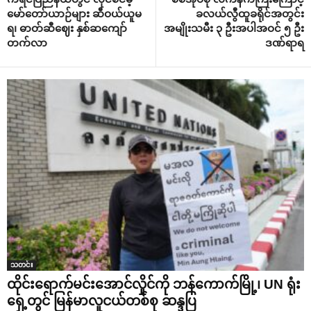
မော်တော်ယာဉ်များ ဆီဝယ်ယူမ
ခလယ်လွီထူခရိုင်အတွင်း
ရ၊ ဓာတ်ဆီဈေး နှစ်ဆကျော်
အမျိုးသမီး ၃ ဦးအပါအဝင် ၅ ဦး
တက်လာ
ဒဏ်ရာရ
သတင်း
ထိုင်းရောက်မင်းအောင်လှိုင်ကို ဘန်ကောက်မြို့၊ UN ရုံး
ရှေ့တွင် မြန်မာလူငယ်တစ်စု ဆန္ဒပြ