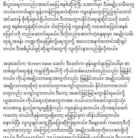
စီးပွားရေးကလည်းအဆင်မပြေ စနစ်ဆိုးကြီး အောက်မှာ ဒီအမျိုးသမီးတွေ
ဘယ်လောက်များ ရုန်းကန်ကြရမလဲဆိုတာ ကျနော်တွေးကြည့်ရင်တောင်
အင်မတန် စိုးရိမ်ဖွယ်ရှိပါတယ်။ ဒီဟာတွေကနိုင်ငံရေးနဲ့ဆိုင်သလို ခေတ်
တွေ စနစ်တွေနဲ့ဆိုင်တယ်။ ဒါကြောင့်မို့ ကျနော်တို့ ကခေတ်ပြောင်းစနစ်
ပြောင်းကို တည်ဆောက်ရမယ်။ ဒီလိုတည်ဆောက်တဲ့နေရာမှာ အမျိုးသမီး
ထုရဲ့အခန်း ကဏ္ဍကိုမေ့ပြစ်လို့မရဘူးလို့ အလေးအနက်တောင်းဆိုချင်
တယ်။ ဒီအဓိပ္ပါယ်ဖွင့်ဆိုချက်တွေကို လူတိုင်းနားလည်ဖို့လိုတယ်။
အခုခေတ်က Screen base ခေတ်၊ ဒီခေတ်က ဖုန်းမျက်နှာပြင်ပေါ်မှာ စာ
တစ်ချက်ရေးရုံနဲ့ ကမ္ဘာကြီးပေါ်ကို ကိုယ်တစ်ယောက်တည်းလည်း ဖြန့်နိုင်
တယ်။ ကိုယ့်အမျိုးသားရေးအတွက်လည်း ဖြန့်နိုင်တယ်။ အမျိုးသမီးထု
အမျိုးသားထုဆိုတဲ့ ဘောင်တွေကကျော်သွားတယ်၊ နိုင်ငံတကာဘောင်
တွေလည်း ကျော်သွားတယ်။ ဒီတော့ အဆင်မြင့်မြင့်တွေးနိုင်ရမယ်လို့
ယူဆတယ်။ ကိုယ်ရေးတဲ့စာတွေကအစ ဘယ်ပလက်ဖောင်းမှာသုံးသုံး
လေးစားမှု နဲ့ယဥ်ကျေးမှုရှိဖို့လည်း ကျနော်ယူဆတယ်။ ဟိုးအရင်ခေတ်
ကတော့ တယ်လီဖုန်းတွေမရှိတော့ မြေပြင်မှာပဲ ထိန်းသိမ်းရတယ်။
နောက်ပြီး လူလူချင်းတွေ့ပြီးပြောဆိုကြရတယ်။ ဒီနေ့ခေတ် ကတော့ဒီလို
မဟုတ်တော့ဘူး ဒါကြောင့်သတိထားပြီး အမျိုးသမီးထုကိုလေးစားဖို့လို
တယ်။ ဒီလိုမှမဟုတ်ရင် ဘယ်အဖွဲ့အစည်းဖြစ်ဖြစ် ပျက်စီးမှာပဲ။ ဒီလေးစား