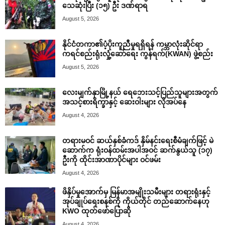
သေဆုံးပြီး (၁၅) ဦး ဒဏ်ရာရ
August 5, 2026
နိုင်ငံတကာ၏ပံ့ပိုးကူညီမှုရရှိရန် ကမ္ဘာလုံးဆိုင်ရာ
ကရင်စည်းရုံးလှုံ့ဆော်ရေး ကွန်ရက်(KWAN) ဖွဲ့စည်း
August 5, 2026
လေးမျက်နှာမြို့နယ် ရေဘေးသင့်ပြည်သူများအတွက်
အသင့်စားရိက္ခာနှင့် ဆေးဝါးများ လိုအပ်နေ
August 4, 2026
တရားမဝင် ဆယ်နှစ်ခံကဒ် နှိမ်နင်းရေးစီမံချက်ဖြင့် မဲ
ဆောက်က ရုံးဝန်ထမ်းအပါအဝင် ဆက်နွယ်သူ (၁၇)
ဦးကို ထိုင်းအာဏာပိုင်များ ဝင်ဖမ်း
August 4, 2026
ဖိနှိပ်မှုအောက်မှ မြန်မာအမျိုးသမီးများ တရားရုံးနှင့်
အုပ်ချုပ်ရေးစနစ်ကို ကိုယ်တိုင် တည်ဆောက်နေဟု
KWO ထုတ်ဖော်ပြောဆို
August 4, 2026