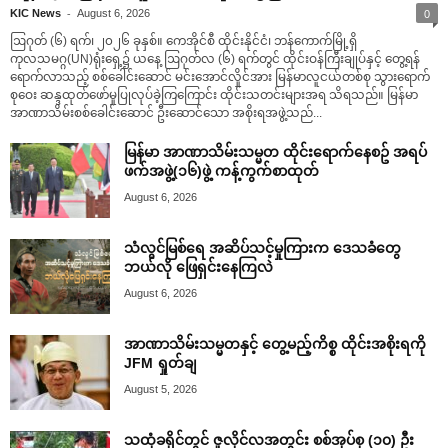
-
KIC News
August 6, 2026
0
ဩဂုတ် (၆) ရက်၊ ၂၀၂၆ ခုနှစ်။ ကေအိုင်စီ ထိုင်းနိုင်ငံ၊ ဘန်ကောက်မြို့ရှိ
ကုလသမဂ္ဂ(UN)ရုံးရှေ့၌ ယနေ့ ဩဂုတ်လ (၆) ရက်တွင် ထိုင်းဝန်ကြီးချုပ်နှင့် တွေ့ရန်
ရောက်လာသည့် စစ်ခေါင်းဆောင် မင်းအောင်လှိုင်အား မြန်မာလူငယ်တစ်စု သွားရောက်
စုဝေး ဆန္ဒထုတ်ဖော်မှုပြုလုပ်ခဲ့ကြကြောင်း ထိုင်းသတင်းများအရ သိရသည်။ မြန်မာ
အာဏာသိမ်းစစ်ခေါင်းဆောင် ဦးဆောင်သော အစိုးရအဖွဲ့သည်...
မြန်မာ အာဏာသိမ်းသမ္မတ ထိုင်းရောက်နေစဥ် အရပ်
ဖက်အဖွဲ့(၁၆)ဖွဲ့ ကန့်ကွက်စာထုတ်
August 6, 2026
သံလွင်မြစ်ရေ အဆိပ်သင့်မှုကြားက ဒေသခံတွေ
ဘယ်လို ဖြေရှင်းနေကြလဲ
August 6, 2026
အာဏာသိမ်းသမ္မတနှင့် တွေ့မည့်ကိစ္စ ထိုင်းအစိုးရကို
JFM ရှုတ်ချ
August 5, 2026
သထုံခရိုင်တွင် ဇူလိုင်လအတွင်း စစ်အုပ်စု (၁၀) ဦး