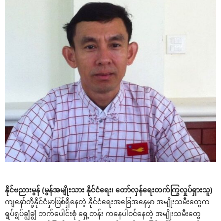
နိုင်ဗညားမွန် (မွန်အမျိုးသား နိုင်ငံရေး၊ တော်လှန်ရေးတက်ကြွလှုပ်ရှားသူ)
ကျနော်တို့နိုင်ငံမှာဖြစ်ရှိနေတဲ့ နိုင်ငံရေးအခြေအနေမှာ အမျိုးသမီးတွေက
ရွပ်ရွပ်ချွံချွံ ဘက်ပေါင်းစုံ ရှေ့တန်း ကနေပါဝင်နေတဲ့ အမျိုးသမီးတွေ