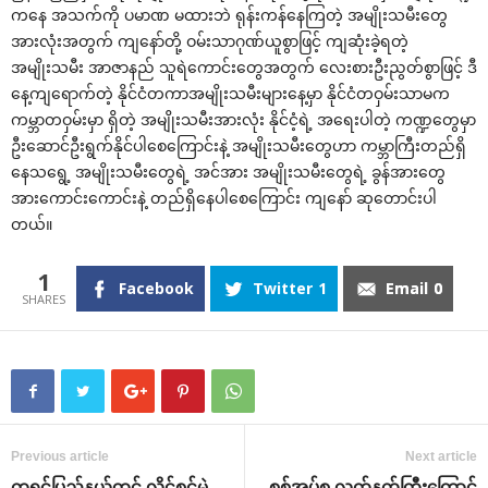
ကနေ အသက်ကို ပမာဏ မထားဘဲ ရုန်းကန်နေကြတဲ့ အမျိုးသမီးတွေ
အားလုံးအတွက် ကျနော်တို့ ဝမ်းသာဂုဏ်ယူစွာဖြင့် ကျဆုံးခဲ့ရတဲ့
အမျိုးသမီး အာဇာနည် သူရဲကောင်းတွေအတွက် လေးစားဦးညွတ်စွာဖြင့် ဒီ
နေ့ကျရောက်တဲ့ နိုင်ငံတကာအမျိုးသမီးများနေ့မှာ နိုင်ငံတဝှမ်းသာမက
ကမ္ဘာတဝှမ်းမှာ ရှိတဲ့ အမျိုးသမီးအားလုံး နိုင်ငံ့ရဲ့ အရေးပါတဲ့ ကဏ္ဍတွေမှာ
ဦးဆောင်ဦးရွက်နိုင်ပါစေကြောင်းနဲ့ အမျိုးသမီးတွေဟာ ကမ္ဘာကြီးတည်ရှိ
နေသရွေ့ အမျိုးသမီးတွေရဲ့ အင်အား အမျိုးသမီးတွေရဲ့ ခွန်အားတွေ
အားကောင်းကောင်းနဲ့ တည်ရှိနေပါစေကြောင်း ကျနော် ဆုတောင်းပါ
တယ်။
1
Facebook
Twitter
1
Email
0
Previous article
Next article
ကရင်ပြည်နယ်တွင် လိုင်စင်မဲ့
စစ်အုပ်စု လက်နက်ကြီးကြောင့်