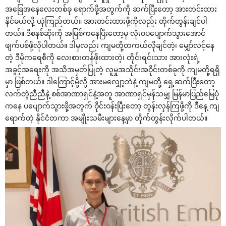
အခြေအနေလေးတစ်ခု ရောက်ဖို့အတွက်ကို ဆက်ပြီးတော့ အားတင်းထား
နိုင်မယ်လို့ ယုံကြည်တယ်။ အားတင်းထားဖို့ကိုလည်း တိုက်တွန်းချင်ပါ
တယ်။ ဒီစနစ်ဆိုးကို အမြစ်ကနေပြီးတော့မှ လုံးဝပပျောက်သွားအောင်
ဖျက်ပစ်ဖို့လိုပါတယ်။ ဒါမှလည်း ကျမတို့တကယ်လိုချင်တဲ့၊ မျှော်လင့်နေ
တဲ့ ဒီမိုကရေစီကို လေးစားတန်ဖိုးထားတဲ့၊ တိုင်းရင်းသား အားလုံးရဲ့
အခွင့်အရေးကို အသိအမှတ်ပြုတဲ့ လူမှုအသိုင်းအဝိုင်းတစ်ခုကို ကျမတို့ရရှိ
မှာ ဖြစ်တယ်။ ဒါကြောင့်မို့လို့ အားမလျှော့ဘဲနဲ့ ကျမတို့ ရှေ့ဆက်ပြီးတော့
လက်တွဲညီညီနဲ့ စစ်အာဏာရှင်နဲ့အတူ အာဏာရှင်မှန်သမျှ မြန်မာပြည်မြေပုံ
ကနေ ပပျောက်သွားဖို့အတွက် ဝိုင်းဝန်းပြီးတော့ တွန်းလှန်ကြဖို့ကို ဒီနေ့ ကျ
ရောက်တဲ့ နိုင်ငံတကာ အမျိုးသမီးများနေ့မှာ တိုက်တွန်းလိုက်ပါတယ်။