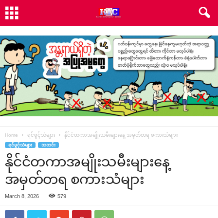
Home
ရင်ဖွင့်သံများ
နိုင်ငံတကာအမျိုးသမီးများနေ့ အမှတ်တရ စကားသံများ
ရင်ဖွင့်သံများ
သတင်း
နိုင်ငံတကာအမျိုးသမီးများနေ့
အမှတ်တရ စကားသံများ
March 8, 2026
579