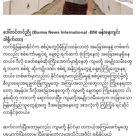
ဒေါ်တင်တင်ညို (Burma News International -BNI မန်းနေးဂျင်း
ဒါရိုက်တာ)
လက်ရှိမြန်မာနိုင်ငံက စစ်ပွဲတွေပိုမိုပြင်းထန်လာတဲ့ အခြေအနေနဲ့ တစ်ဖက်
ကလည်း စစ်ကော်မရှင်ရဲ့ နေ့စဉ် ရက်ဆက် ဗုံးကြဲနေတဲ့ အခြေအနေရှိနေ
တယ်။ ဒီလို ခေတ်စနစ်ဆိုးကြီးအောက်မှာရှိနေတဲ့ ကျမတို့ အမျိုးသမီးတွေ
ရဲ့ဘဝက စစ်ရဲ့ ဆိုးကျိုးဒဏ်၊ စစ်ရဲ့အနိဌာရုံတွေနဲ့ နေ့စဉ်ကြုံတွေ့နေရ
တယ်။ တစ်ဖက်မှာလည်းပဲ နိုင်ငံရေးမတည်ငြိမ်မှုနဲ့ စစ်ပွဲတွေကြောင့်မို့လို့
စီးပွားရေးအရချွတ်ခြုံကျမှုတွေ၊ အကြပ်အတည်းတွေလည်း ကြုံနေရတာ
တော့ အမှန်ပဲ။ ဒီလိုအခြေအနေတွေကို ကျမတို့ နေ့တဓူဝ ကြုံနေရတာ ငါး
နှစ်ဆိုတဲ့ ကာလကို ရောက်လာပြီ။ ကျမတို့အမျိုးသမီးတွေက တခြားသော
မြန်မာပြည်သူတွေနဲ့အတူ ဒီအခြေအနေတွေ အားလုံးကို ကြံ့ကြံ့ခံ ရင်ဆိုင်
လာနိုင်ခဲ့တယ်။
ဆက်လက်ပြီးတော့မှလည်း ကျမတို့ နိုင်ငံမှာ တကယ့်အကြမ်းဖက်မှုတွေ
ပပျောက်ပြီးတော့မှ ငြိမ်းချမ်းတဲ့လူမှုအသိုင်းအဝိုင်း ရရှိနိုင်မယ့်