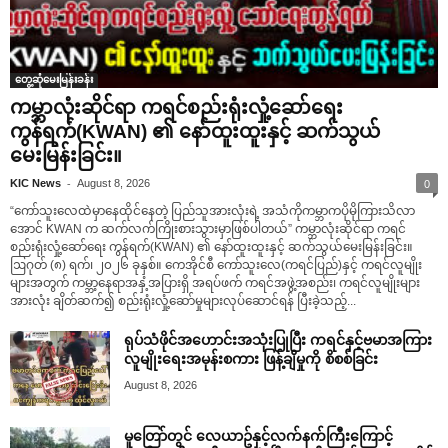
တွေ့ဆုံမေးမြန်းခန်း
ကမ္ဘာလုံးဆိုင်ရာ ကရင်စည်းရုံးလှုံ့ဆော်ရေး
ကွန်ရက်(KWAN) ၏ နော်ထူးထူးနှင့် ဆက်သွယ်
မေးမြန်းခြင်း။
-
KIC News
August 8, 2026
0
“ကော်သူးလေထဲမှာနေထိုင်နေတဲ့ ပြည်သူအားလုံးရဲ့ အသံကိုကမ္ဘာကပိုမိုကြားသိလာ
အောင် KWAN က ဆက်လက်ကြိုးစားသွားမှာဖြစ်ပါတယ်” ကမ္ဘာလုံးဆိုင်ရာ ကရင်
စည်းရုံးလှုံ့ဆော်ရေး ကွန်ရက်(KWAN) ၏ နော်ထူးထူးနှင့် ဆက်သွယ်မေးမြန်းခြင်း။
ဩဂုတ် (၈) ရက်၊ ၂၀၂၆ ခုနှစ်။ ကေအိုင်စီ ကော်သူးလေ(ကရင်ပြည်)နှင့် ကရင်လူမျိုး
များအတွက် ကမ္ဘာ့နေရာအနှံ့အပြားရှိ အရပ်ဖက် ကရင်အဖွဲ့အစည်း၊ ကရင်လူမျိုးများ
အားလုံး ချိတ်ဆက်၍ စည်းရုံးလှုံ့ဆော်မှုများလုပ်ဆောင်ရန် ပြီးခဲ့သည့်...
ရုပ်သံဖိုင်အဟောင်းအသုံးပြုပြီး ကရင်နှင့်ဗမာအကြား
လူမျိုးရေးအမုန်းစကား ဖြန့်ချိမှုကို စိစစ်ခြင်း
August 8, 2026
မူတြော်တွင် လေယာဥ်နှင့်လက်နက်ကြီးကြောင့်