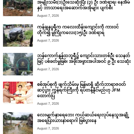
အမျိုးသမီး(၁)ဦးသေဆုံးပြီး (၃) ဦး ဒဏ်ရာရ၊ နေအိမ်
နှင့် ဘာသာရေးအဆောက်အအုံများ ပျက်စီး
August 7, 2026
ကန်ချနပူရီက ကလေးထိန်းကျောင်းကို ကားဝင်
တိုက်၍ မူကြိုကလေး(၁၅)ဦး ဒဏ်ရာရ
August 7, 2026
ဘန်ကောက်နွန်ထဘူရီ၌ ကျောင်းသားတစ်ဦး သေနတ်
ဖြင့် ပစ်ခတ်မှုဖြစ်၊ အဖိုးအဖွားအပါအဝင် ၉ ဦး သေဆုံး
August 7, 2026
စစ်အုပ်စုကို ဖျက်သိမ်းမှ မြန်မာရှိ ဆိုက်ဘာရာဇဝတ်
ဆင့်ပွား ကွန်ရက်ကြီးကို ရပ်တန့်နိုင်မည်ဟု JFM
ထောက်ပြ
August 7, 2026
လေးမျက်နှာရေဘေး ကယ်ဆယ်ရေးလုပ်နေသူအချို့
အရေပြားယားနာရောဂါ ဖြစ်ပွားနေ
August 7, 2026