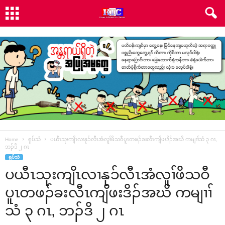
Home
ရုပ်သံ
ပယီၤသုးကျိၤလၢနုၥ်လီၤအံလူၢ်ဖိသဝီပူၤတဖၣ်ခးလီၤကျိဖးဒိၣ်အဃိ ကမျၢၢ်သံ ၃ ဂၤ,
ဘၣ်ဒိ ၂ ဂၤ
ရုပ်သံ
ပယီၤသုးကျိၤလၢနုၥ်လီၤအံလူၢ်ဖိသဝီ
ပူၤတဖၣ်ခးလီၤကျိဖးဒိၣ်အဃိ ကမျၢၢ်
သံ ၃ ဂၤ, ဘၣ်ဒိ ၂ ဂၤ