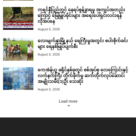
ကရင်နီပြည်တွင် နေရပ်စွန့်ခွာရမှု အကျပ်အတည်း
ကြောင့် မြေမြှုပ်မိုင်းများ အရေးပေါ်ရှင်းလင်းရန်
လိုအပ်နေ
August 6, 2026
လေးမျက်နှာမြို့နယ် ရေကြီးမှုအတွင်း စပါးစိုက်ခင်း
များ ရေနစ်မြုပ်ပျက်စီး
August 6, 2026
ကေအဲန်ယူ ခရိုင်နှစ်ခုတွင် စစ်အုပ်စု လေကြောင်းနှင့်
လက်နက်ကြီး တိုက်ခိုက်မှု ဆက်တိုက်လုပ်ဆောင်၊
အမျိုးသမီး(၁)ဦး သေဆုံး
August 6, 2026
Load more