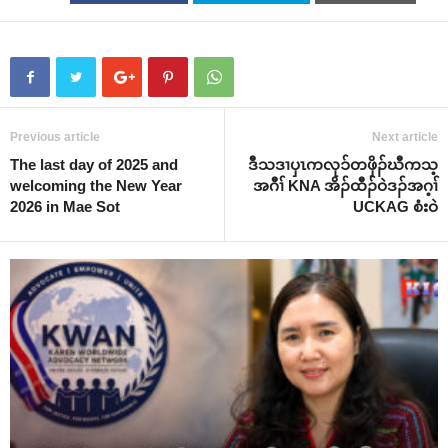
Previous article
Next article
The last day of 2025 and
ဒီသဒၢပှၤကလုၥ်တဖှိၣ်ဃီကသ့
welcoming the New Year
အဂီၢ် KNA အိၣ်ထီၣ်ဝဲဒၣ်အဂ့ၢ်
2026 in Mae Sot
UCKAG စံးဝဲ