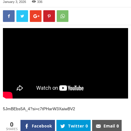
January 3, 2026
336
5JmBEbs5A_4?si=c7tPHarW3XaiwBV2
0
Facebook
Twitter
0
Email
0