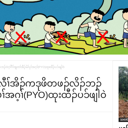
်ဝဲဂ့ၢ်ဂီၢ်အူတၢ်အီၣ်မိၢ်ပှၢ်အဂ့ၢ်(PYO)ထုးထီၣ်ပၥ်ဖျါဝဲ
လီၢ်အိၣ်ကဒုဖိတဖၣ်လိၣ်ဘၣ်
ၢ်ပှၢ်အဂ့ၢ်(PYO)ထုးထီၣ်ပၥ်ဖျါဝဲ
သတင်