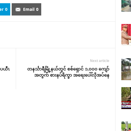
er
0
Email
0
Next article
,ပယီၤ
တနင်္သာရီမြို့နယ်တွင် စစ်ရှောင် ၁,၀၀၀ ကျော်
အတွက် စားနပ်ရိက္ခာ အရေးပေါ်လိုအပ်နေ