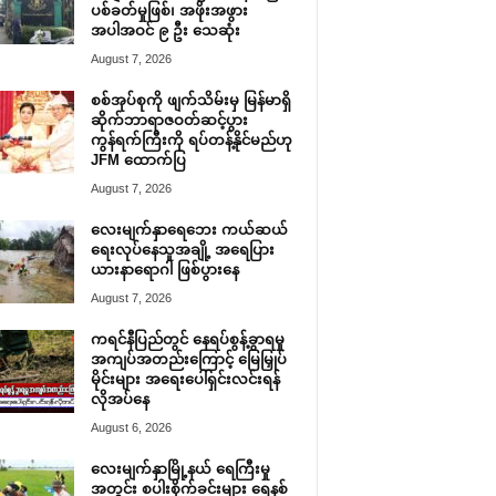
ပစ်ခတ်မှုဖြစ်၊ အဖိုးအဖွား
အပါအဝင် ၉ ဦး သေဆုံး
August 7, 2026
စစ်အုပ်စုကို ဖျက်သိမ်းမှ မြန်မာရှိ
ဆိုက်ဘာရာဇဝတ်ဆင့်ပွား
ကွန်ရက်ကြီးကို ရပ်တန့်နိုင်မည်ဟု
JFM ထောက်ပြ
August 7, 2026
လေးမျက်နှာရေဘေး ကယ်ဆယ်
ရေးလုပ်နေသူအချို့ အရေပြား
ယားနာရောဂါ ဖြစ်ပွားနေ
August 7, 2026
ကရင်နီပြည်တွင် နေရပ်စွန့်ခွာရမှု
အကျပ်အတည်းကြောင့် မြေမြှုပ်
မိုင်းများ အရေးပေါ်ရှင်းလင်းရန်
လိုအပ်နေ
August 6, 2026
လေးမျက်နှာမြို့နယ် ရေကြီးမှု
အတွင်း စပါးစိုက်ခင်းများ ရေနစ်