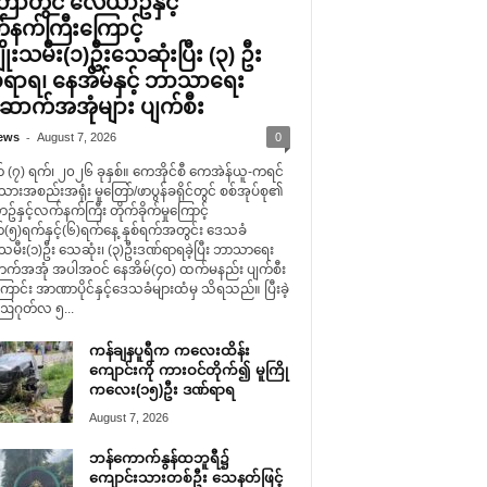
ြော်တွင် လေယာဥ်နှင့်
နက်ကြီးကြောင့်
ိုးသမီး(၁)ဦးသေဆုံးပြီး (၃) ဦး
ရာရ၊ နေအိမ်နှင့် ဘာသာရေး
ာက်အအုံများ ပျက်စီး
-
ews
August 7, 2026
0
 (၇) ရက်၊ ၂၀၂၆ ခုနှစ်။ ကေအိုင်စီ ကေအဲန်ယူ-ကရင်
သားအစည်းအရုံး မူတြော်/ဖာပွန်ခရိုင်တွင် စစ်အုပ်စု၏
နှင့်လက်နက်ကြီး တိုက်ခိုက်မှုကြောင့်
(၅)ရက်နှင့်(၆)ရက်နေ့ နှစ်ရက်အတွင်း ဒေသခံ
းသမီး(၁)ဦး သေဆုံး၊ (၃)ဦးဒဏ်ရာရခဲ့ပြီး ဘာသာရေး
်အအုံ အပါအဝင် နေအိမ်(၄၀) ထက်မနည်း ပျက်စီး
ောင်း အာဏာပိုင်နှင့်ဒေသခံများထံမှ သိရသည်။ ပြီးခဲ့
ဩဂုတ်လ ၅...
ကန်ချနပူရီက ကလေးထိန်း
ကျောင်းကို ကားဝင်တိုက်၍ မူကြို
ကလေး(၁၅)ဦး ဒဏ်ရာရ
August 7, 2026
ဘန်ကောက်နွန်ထဘူရီ၌
ကျောင်းသားတစ်ဦး သေနတ်ဖြင့်