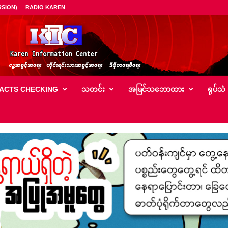
SION)
RADIO KAREN
ACTS CHECKING
သတင်း
အမြင်သ‌ဘောထား
ရုပ်သံ