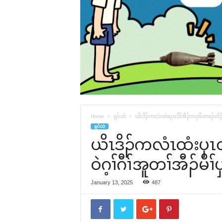
Home
ရုပ်သံ
ယိၤဒိၣ်ကလံၤထံးပှၤလီၢ်အိၣ်ကဒုဖိတဖၣ်လိၣ်ဘၣ
ရုပ်သံ
ယိၤဒိၣ်ကလံၤထံးပှၤ
ဝဲဂ့ၢ်ဂီၢ်အူတၢ်အီၣ်မိ
January 13, 2025
487