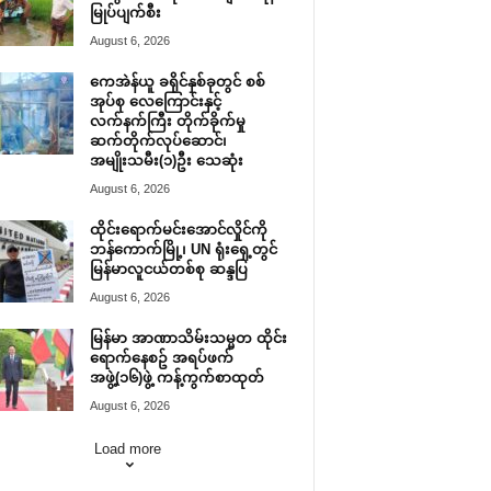
မြုပ်ပျက်စီး
August 6, 2026
ကေအဲန်ယူ ခရိုင်နှစ်ခုတွင် စစ်
အုပ်စု လေကြောင်းနှင့်
လက်နက်ကြီး တိုက်ခိုက်မှု
ဆက်တိုက်လုပ်ဆောင်၊
အမျိုးသမီး(၁)ဦး သေဆုံး
August 6, 2026
ထိုင်းရောက်မင်းအောင်လှိုင်ကို
ဘန်ကောက်မြို့၊ UN ရုံးရှေ့တွင်
မြန်မာလူငယ်တစ်စု ဆန္ဒပြ
August 6, 2026
မြန်မာ အာဏာသိမ်းသမ္မတ ထိုင်း
ရောက်နေစဥ် အရပ်ဖက်
အဖွဲ့(၁၆)ဖွဲ့ ကန့်ကွက်စာထုတ်
August 6, 2026
Load more