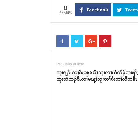
0
Facebook
Twitt
Previous article
သုးရ့ၣ်(၁၁)ခိးခးပယီၤသုးလၢဟဲထီၣ်တဖၣ်
သုးသံဘၣ်ဒိ,တၢ်မၤန့ၢ်သုးတၢ်ပီးတၢ်လီတနီၤ