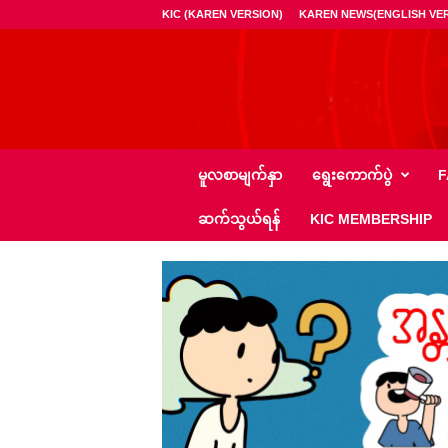
KIC (KAREN VERSION)
KAREN NEWS(ENGLISH VER
ကေ
မူလစာမျက်နှာ
ရွေး‌ကောက်ပွဲ
F
အို
င်
ဆက်သွယ်ရန်
KIC MEMBERSHIP
စီ
–
K
I
C
N
e
w
s