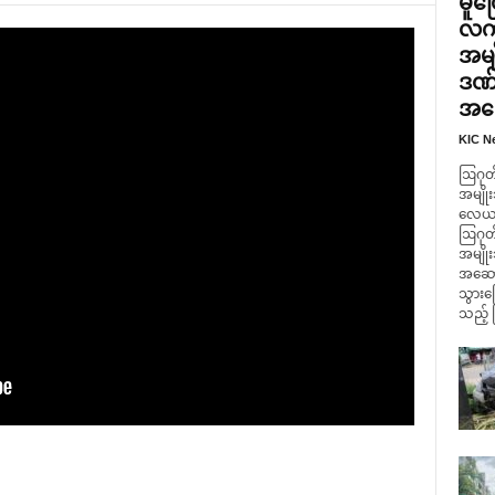
မူတ
လက်
အမျ
ဒဏ်
အဆေ
KIC N
ဩဂုတ်
အမျိုး
လေယာဥ်
ဩဂုတ်
အမျို
အဆောက
သွားကြ
သည့် 